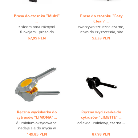
Prasa do czosnku "Multi"
Prasa do czosnku "Easy
...
Clean" ...
z siedmioma różnymi
tworzywo sztuczne czarne,
funkcjami- prasa do
łatwa do czyszczenia, sito
czosnku, obieraczka do ryb,
metalowe ...
67,95 PLN
53,33 PLN
wydrążarka do oliwek,
tłuczek do mięsa, kruszarka
do lodów, otwieracz do
kapsli, aluminiowy odlew ...
Ręczna wyciskarka do
Ręczna wyciskarka do
cytrusów "LIMONA" ...
cytrusów "LIMETTE" ...
Aluminium oksydowane,
odlew aluminiowy, czarna ...
nadaje się do mycia w
zmywarkach, wkład z
149,85 PLN
87,98 PLN