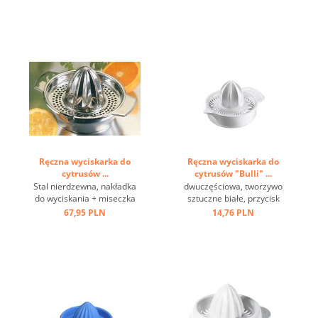
tworzywa sztucznego ...
Ręczna wyciskarka do
Ręczna wyciskarka do
cytrusów ...
cytrusów "Bulli" ...
Stal nierdzewna, nakładka
dwuczęściowa, tworzywo
do wyciskania + miseczka
sztuczne białe, przycisk
na sok ...
przezroczysty ...
67,95 PLN
14,76 PLN