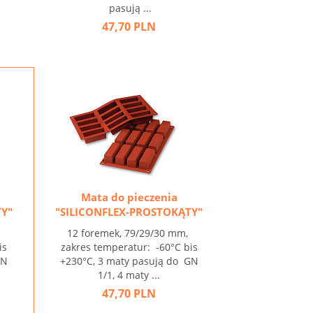
pasują ...
47,70 PLN
Mata do pieczenia
TY"
"SILICONFLEX-PROSTOKĄTY"
,
12 foremek, 79/29/30 mm,
is
zakres temperatur: -60°C bis
GN
+230°C, 3 maty pasują do GN
1/1, 4 maty ...
47,70 PLN