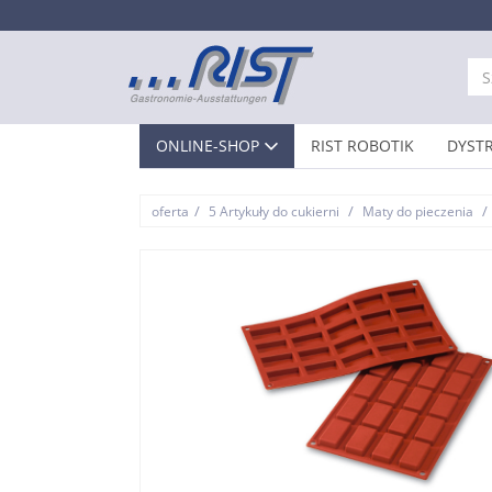
ONLINE-SHOP
RIST ROBOTIK
DYST
/
/
/
oferta
5 Artykuły do cukierni
Maty do pieczenia