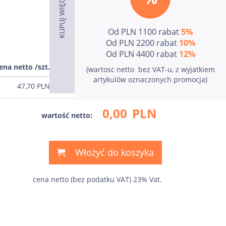
Od PLN 1100 rabat
5%
Od PLN 2200 rabat
10%
Od PLN 4400 rabat
12%
ena netto /szt.
cena
(wartosc netto  bez VAT-u, z wyjatkiem
artykulów oznaczonych promocja)
47,70
PLN
0,00
PLN
0,00
PLN
wartość netto:
Włożyć do koszyka
cena netto (bez podatku VAT) 23% Vat.