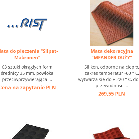
ata do pieczenia "Silpat-
Mata dekoracyjna
Makronen"
"MEANDER DUŻY"
63 sztuki okrągłych form
Silikon, odporne na ciepło
średnicy 35 mm, powłoka
zakres temperatur -60 ° C,
przeciwprzywierająca ...
wytwarza się do + 220 ° C, d
przewodność ...
Cena na zapytanie
PLN
269,55 PLN