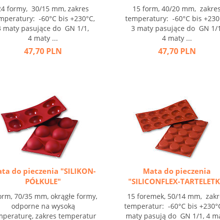
24 formy, 30/15 mm, zakres
15 form, 40/20 mm, zakre
mperatury: -60°C bis +230°C,
temperatury: -60°C bis +230
3 maty pasujące do GN 1/1,
3 maty pasujące do GN 1/1
4 maty ...
4 maty ...
47,70 PLN
47,70 PLN
ta do pieczenia "SILIKON-
Mata do pieczenia
PÓŁKULE"
"SILICONFLEX-TARTELETK
orm, 70/35 mm, okrągłe formy,
15 foremek, 50/14 mm, zakr
odporne na wysoką
temperatur: -60°C bis +230°C
mperaturę, zakres temperatur
maty pasują do GN 1/1, 4 m