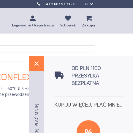
+43 1 667 97 71 - 0
PL
Logowanie / Rejestracja
Schowek
Zakupy
%
OD PLN 1100
ILICONFLEX-PROSTOKĄTY"
PRZESYLKA
BEZPLATNA
: -60°C bis +230°C, 3 maty pasują do GN 1/1,
e przewodzenie ciepła, nieprzywierająca
KUPUJ WIĘCEJ, PŁAĆ MNIEJ
KUPUJ WIĘCEJ, PŁAĆ MNIEJ
KUPUJ WIĘCEJ, PŁAĆ MNIEJ
%