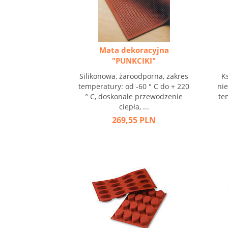
Mata dekoracyjna
"PUNKCIKI"
Silikonowa, żaroodporna, zakres
Ks
temperatury: od -60 ° C do + 220
nie
° C, doskonałe przewodzenie
te
ciepła, ...
269,55 PLN