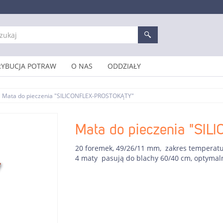
RYBUCJA POTRAW
O NAS
ODDZIAŁY
Mata do pieczenia "SILICONFLEX-PROSTOKĄTY"
Mata do pieczenia "S
20 foremek, 49/26/11 mm, zakres temperatur
4 maty pasują do blachy 60/40 cm, optymaln