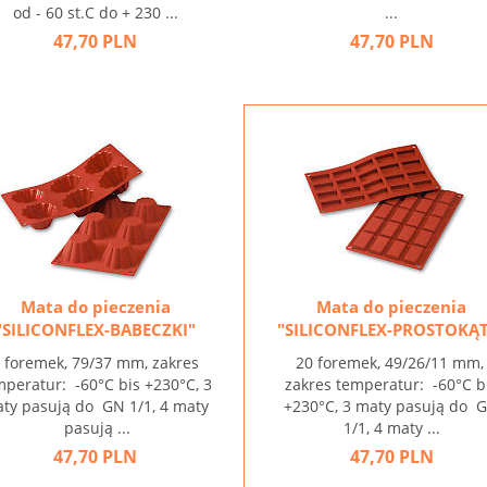
od - 60 st.C do + 230 ...
...
47,70 PLN
47,70 PLN
Mata do pieczenia
Mata do pieczenia
"SILICONFLEX-BABECZKI"
"SILICONFLEX-PROSTOKĄ
 foremek, 79/37 mm, zakres
20 foremek, 49/26/11 mm
mperatur: -60°C bis +230°C, 3
zakres temperatur: -60°C b
ty pasują do GN 1/1, 4 maty
+230°C, 3 maty pasują do 
pasują ...
1/1, 4 maty ...
47,70 PLN
47,70 PLN