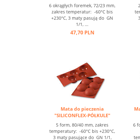
6 okrągłych foremek, 72/23 mm,
zakres temperatur: -60°C bis
te
+230°C, 3 maty pasują do GN
1/1, ...
47,70 PLN
Mata do pieczenia
Ma
"SILICONFLEX-PÓŁKULE"
5 form, 80/40 mm, zakres
6 f
temperatury: -60°C bis +230°C,
3 maty pasujące do GN 1/1,
te