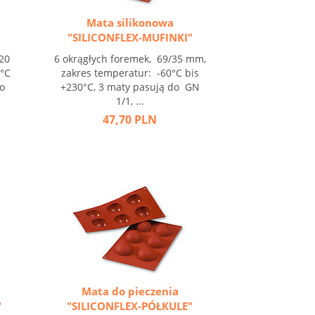
Mata silikonowa
"SILICONFLEX-MUFINKI"
20
6 okrągłych foremek, 69/35 mm,
0°C
zakres temperatur: -60°C bis
do
+230°C, 3 maty pasują do GN
1/1, ...
47,70 PLN
Mata do pieczenia
"
"SILICONFLEX-PÓŁKULE"