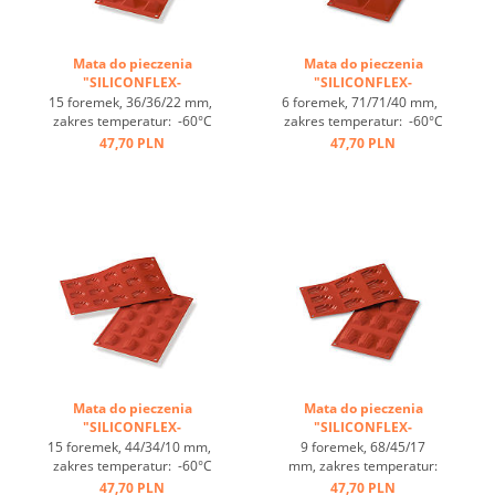
Mata do pieczenia
Mata do pieczenia
"SILICONFLEX-
"SILICONFLEX-
PIRAMIDKI" ...
PIRAMIDKI" ...
15 foremek, 36/36/22 mm,
6 foremek, 71/71/40 mm,
zakres temperatur: -60°C
zakres temperatur: -60°C
bis +230°C, 3 maty pasują
bis +230°C, 3 maty pasują
47,70 PLN
47,70 PLN
do GN 1/1, 4 maty pasują
do GN 1/1, 4 maty pasują
do blachy 60/40
do blachy 60/40
cm, optymalne
cm, optymalne
przewodzenie
przewodzenie
ciepła, nieprzywierająca ...
ciepła, nieprzywierająca ...
Mata do pieczenia
Mata do pieczenia
"SILICONFLEX-
"SILICONFLEX-
MAGDALENKI" ...
MAGDALENKI" ...
15 foremek, 44/34/10 mm,
9 foremek, 68/45/17
zakres temperatur: -60°C
mm, zakres temperatur:
bis +230°C, 3 maty pasują
-60°C bis +230°C, 3 maty
47,70 PLN
47,70 PLN