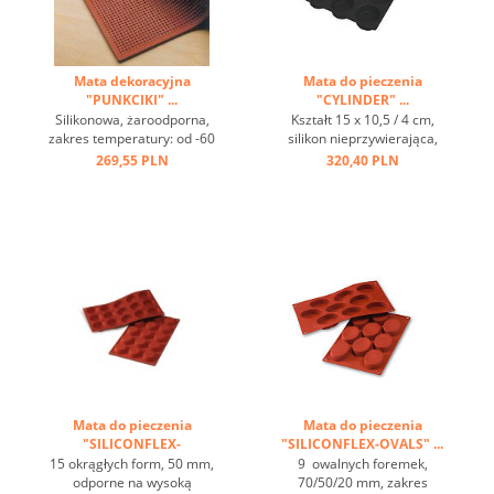
Mata dekoracyjna
Mata do pieczenia
"PUNKCIKI" ...
"CYLINDER" ...
Silikonowa, żaroodporna,
Kształt 15 x 10,5 / 4 cm,
zakres temperatury: od -60
silikon nieprzywierająca,
° C do + 220 ° C, doskonałe
czarny. Zakres temperatur:
269,55 PLN
320,40 PLN
przewodzenie ciepła, efekt
-60 ° C do + 220 ° C ...
nieprzywierający, z
dekoracyjną matą reliefową
można wykonać piękne
wzory na ciasta, ciasta i
desery ...
Mata do pieczenia
Mata do pieczenia
"SILICONFLEX-
"SILICONFLEX-OVALS" ...
TORTELETTEN" ...
15 okrągłych form, 50 mm,
9 owalnych foremek,
odporne na wysoką
70/50/20 mm, zakres