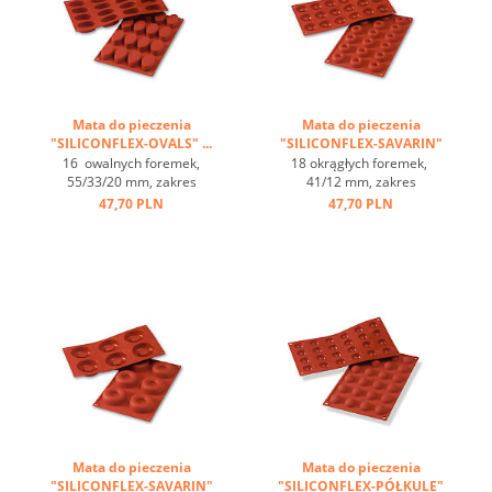
Mata do pieczenia
Mata do pieczenia
"SILICONFLEX-OVALS" ...
"SILICONFLEX-SAVARIN"
...
16 owalnych foremek,
18 okrągłych foremek,
55/33/20 mm, zakres
41/12 mm, zakres
temperatur: -60°C bis
temperatur: -60°C bis
47,70 PLN
47,70 PLN
+230°C, 3 maty pasują do
+230°C, 3 maty pasują do
GN 1/1, 4 maty pasują
GN 1/1, 4 maty pasują
do blachy 60/40
do blachy 60/40
cm, optymalne
cm, optymalne
przewodzenie
przewodzenie
ciepła, nieprzywierająca ...
ciepła, nieprzywierająca ...
Mata do pieczenia
Mata do pieczenia
"SILICONFLEX-SAVARIN"
"SILICONFLEX-PÓŁKULE"