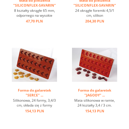
Mata do pieczenia
Mata do pieczenia
"SILICONFLEX-SAVARIN"
"SILICONFLEX-SAVARIN"
...
...
8 kształty okrągłe 65 mm,
24 okrągłe foremki 4,5/1
odpornego na wysokie
cm, silikon
temperatury, zakres
przeciwprzywierający,
47,70 PLN
204,30 PLN
temperatur -60 ° C do + 230
elastomoule- nowy
° C, 3 z powrotem maty
materiał, lepsze
pasuje na płytkach GN 1/1 4
przekazywanie ciepła,
pasować ceglane maty na
zakres temperatur od - 70
tacach 60/40 cm, doskonałe
do + 250 st.C, łatwa w
przewodzenie ciepła, efekt
utrzymaniu czystości ...
...
Forma do galaretek
Forma do galaretek
"SERCE" ...
"JAGODY" ...
Silikonowa, 24 formy, 3,4/3
Mata silikonowa w ramie,
cm, składa się z formy
24 kształty 3,4 / 3 cm.
wierzchniej z 24 otworami, i
Składa się z elastycznej
154,13 PLN
154,13 PLN
spodowej ...
płyty z 24 indywidualnymi
kształtami i sztywną
podstawą. Prosta i