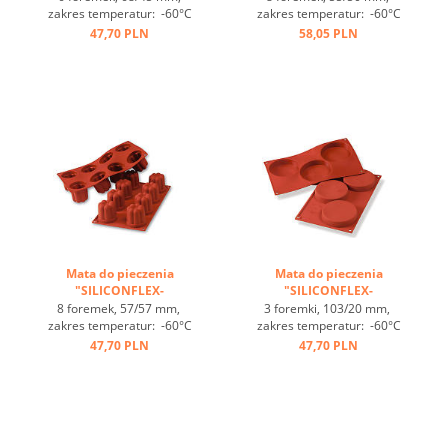
zakres temperatur: -60°C
zakres temperatur: -60°C
bis +230°C, 3 maty pasują
bis +230°C, 3 maty pasują
47,70 PLN
58,05 PLN
do GN 1/1, 4 maty pasują
do GN 1/1, 4 maty pasują
do blachy 60/40
do blachy 60/40
cm, optymalne
cm, optymalne
przewodzenie
przewodzenie
ciepła, nieprzywierająca ...
ciepła, nieprzywierająca ...
Mata do pieczenia
Mata do pieczenia
"SILICONFLEX-
"SILICONFLEX-
BORDELAIS" ...
FLORENTYNKI" ...
8 foremek, 57/57 mm,
3 foremki, 103/20 mm,
zakres temperatur: -60°C
zakres temperatur: -60°C
bis +230°C, 3 maty pasują
bis +230°C, 3 maty pasują
47,70 PLN
47,70 PLN
do GN 1/1, 4 maty pasują
do GN 1/1, 4 maty pasują
do blachy 60/40
do blachy 60/40
cm, optymalne
cm, optymalne
przewodzenie
przewodzenie
ciepła, nieprzywierająca ...
ciepła, nieprzywierająca ...