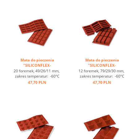
cm, optymalne
cm, optymalne
przewodzenie
przewodzenie
ciepła, nieprzywierająca ...
ciepła, nieprzywierająca ...
Mata do pieczenia
Mata do pieczenia
"SILICONFLEX-
"SILICONFLEX-
PROSTOKĄTY" ...
PROSTOKĄTY" ...
20 foremek, 49/26/11 mm,
12 foremek, 79/29/30 mm,
zakres temperatur: -60°C
zakres temperatur: -60°C
bis +230°C, 3 maty pasują
bis +230°C, 3 maty pasują
47,70 PLN
47,70 PLN
do GN 1/1, 4 maty pasują
do GN 1/1, 4 maty pasują
do blachy 60/40
do blachy 60/40
cm, optymalne
cm, optymalne
przewodzenie
przewodzenie
ciepła, nieprzywierająca ...
ciepła, nieprzywierająca ...