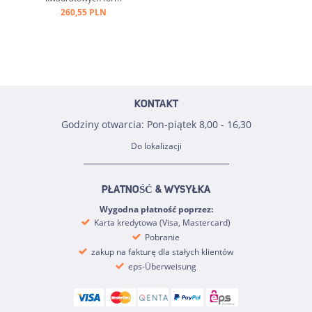
3,5/3,5/1,6 cm ...
260,55 PLN
KONTAKT
Godziny otwarcia: Pon-piątek 8,00 - 16,30
Do lokalizacji
PŁATNOŚĆ & WYSYŁKA
Wygodna płatność poprzez:
Karta kredytowa (Visa, Mastercard)
Pobranie
zakup na fakturę dla stałych klientów
eps-Überweisung