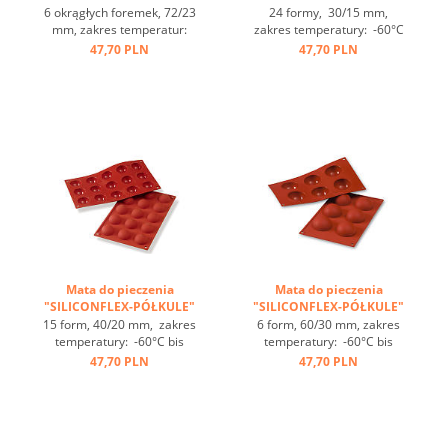
...
...
6 okrągłych foremek, 72/23
24 formy, 30/15 mm,
mm, zakres temperatur:
zakres temperatury: -60°C
-60°C bis +230°C, 3 maty
bis +230°C, 3 maty pasujące
47,70 PLN
47,70 PLN
pasują do GN 1/1, 4 maty
do GN 1/1, 4 maty
pasują do blachy 60/40
pasujące do blachy 60/40
cm, optymalne
cm, świetne przewodzenie
przewodzenie
ciepła, nieprzywierająca ...
ciepła, nieprzywierająca ...
Mata do pieczenia
Mata do pieczenia
"SILICONFLEX-PÓŁKULE"
"SILICONFLEX-PÓŁKULE"
...
...
15 form, 40/20 mm, zakres
6 form, 60/30 mm, zakres
temperatury: -60°C bis
temperatury: -60°C bis
+230°C, 3 maty pasujące
+230°C, 3 maty pasujące
47,70 PLN
47,70 PLN
do GN 1/1, 4 maty
do GN 1/1, 4 maty
pasujące do blachy 60/40
pasujące do blachy 60/40
cm, świetne przewodzenie
cm, świetne przewodzenie
ciepła, nieprzywierająca ...
ciepła, nieprzywierająca ...