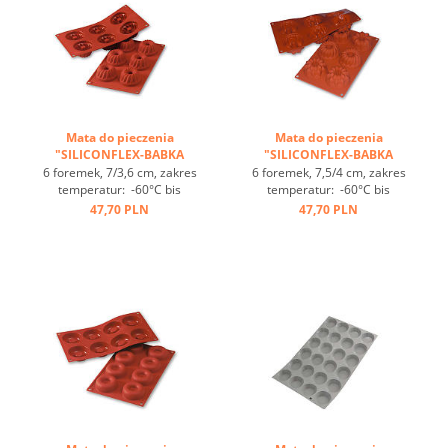
Mata do pieczenia
Mata do pieczenia
"SILICONFLEX-BABKA
"SILICONFLEX-BABKA
WIELKANOCNA" ...
WIELKANOCNA" ...
6 foremek, 7/3,6 cm, zakres
6 foremek, 7,5/4 cm, zakres
temperatur: -60°C bis
temperatur: -60°C bis
+230°C, 3 maty pasują do
+230°C, 3 maty pasują do
47,70 PLN
47,70 PLN
GN 1/1, 4 maty pasują
GN 1/1, 4 maty pasują
do blachy 60/40
do blachy 60/40
cm, optymalne
cm, optymalne
przewodzenie
przewodzenie
ciepła, nieprzywierająca ...
ciepła, nieprzywierająca ...