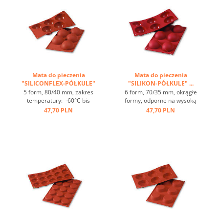
Mata do pieczenia
Mata do pieczenia
"SILICONFLEX-PÓŁKULE"
"SILIKON-PÓŁKULE" ...
...
5 form, 80/40 mm, zakres
6 form, 70/35 mm, okrągłe
temperatury: -60°C bis
formy, odporne na wysoką
+230°C, 3 maty pasujące
temperaturę, zakres
47,70 PLN
47,70 PLN
do GN 1/1, 4 maty
temperatur od - 60 st.C do +
pasujące do blachy 60/40
230 st.C, 3 maty pasujące
cm, świetne przewodzenie
do blach GN 1/1, 4 maty
ciepła, nieprzywierająca ...
pasują do blach 60/40,
doskonałę przewodnictwo
ciepła, nieprzywierające ...