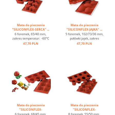
Mata do pieczenia
Mata do pieczenia
"SILICONFLEX-SERCA" ...
"SILICONFLEX-JAJKA" ...
6 foremek, 65/40 mm,
5 foremek, 102/73/36 mm,
zakres temperatur: -60°C
połówki jajek, zakres
bis +230°C, 3 maty pasują
temperatur: -60°C bis
47,70 PLN
47,70 PLN
do GN 1/1, 4 maty pasują
+230°C, 3 maty pasują do
do blachy 60/40
GN 1/1, 4 maty pasują
cm, optymalne
do blachy 60/40
przewodzenie
cm, optymalne
ciepła, nieprzywierająca ...
przewodzenie
ciepła, nieprzywierająca ...
Mata do pieczenia
Mata do pieczenia
"SILICONFLEX-
"SILICONFLEX-
DIAMENTY" ...
BORDELAIS" ...
6 foremek, 68/45 mm,
8 foremek, 55/50 mm,