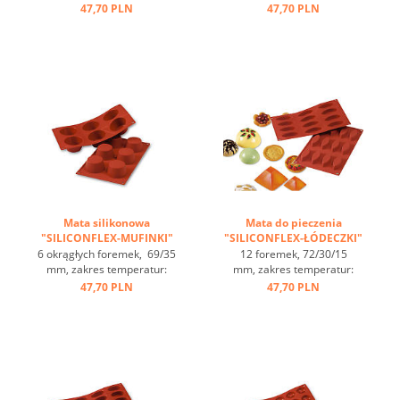
temperaturę, zakres
temperatur: -60°C bis
47,70 PLN
47,70 PLN
temperatur od -60 do + 230
+230°C, 3 maty pasują do
st.C, 3 maty pasują do
GN 1/1, 4 maty pasują
blachy 60/40 cm, optymalne
do blachy 60/40
przewodzenie ciepła,
cm, optymalne
nieprzywierająca ...
przewodzenie
ciepła, nieprzywierająca ...
Mata silikonowa
Mata do pieczenia
"SILICONFLEX-MUFINKI"
"SILICONFLEX-ŁÓDECZKI"
...
...
6 okrągłych foremek, 69/35
12 foremek, 72/30/15
mm, zakres temperatur:
mm, zakres temperatur:
-60°C bis +230°C, 3 maty
-60°C bis +230°C, 3 maty
47,70 PLN
47,70 PLN
pasują do GN 1/1, 4 maty
pasują do GN 1/1, 4 maty
pasują do blachy 60/40
pasują do blachy 60/40
cm, optymalne
cm, optymalne
przewodzenie
przewodzenie
ciepła, nieprzywierająca ...
ciepła, nieprzywierająca ...