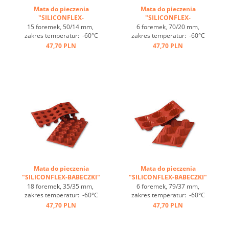
Mata do pieczenia
Mata do pieczenia
"SILICONFLEX-
"SILICONFLEX-
TARTELETKI" ...
TARTELETKI" ...
15 foremek, 50/14 mm,
6 foremek, 70/20 mm,
zakres temperatur: -60°C
zakres temperatur: -60°C
bis +230°C, 3 maty pasują
bis +230°C, 3 maty pasują
47,70 PLN
47,70 PLN
do GN 1/1, 4 maty pasują
do GN 1/1, 4 maty pasują
do blachy 60/40
do blachy 60/40
cm, optymalne
cm, optymalne
przewodzenie
przewodzenie
ciepła, nieprzywierająca ...
ciepła, nieprzywierająca ...
Mata do pieczenia
Mata do pieczenia
"SILICONFLEX-BABECZKI"
"SILICONFLEX-BABECZKI"
...
...
18 foremek, 35/35 mm,
6 foremek, 79/37 mm,
zakres temperatur: -60°C
zakres temperatur: -60°C
bis +230°C, 3 maty pasują
bis +230°C, 3 maty pasują
47,70 PLN
47,70 PLN
do GN 1/1, 4 maty pasują
do GN 1/1, 4 maty pasują
do blachy 60/40
do blachy 60/40