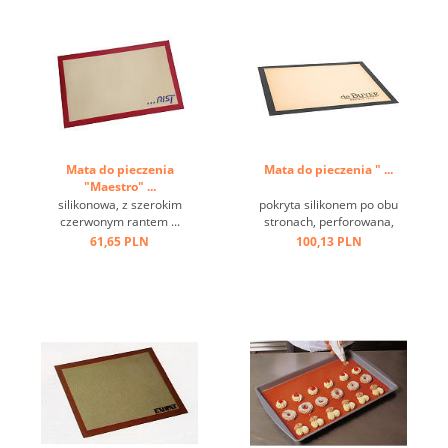
Mata do pieczenia
Mata do pieczenia " ...
"Maestro" ...
silikonowa, z szerokim
pokryta silikonem po obu
czerwonym rantem ...
stronach, perforowana,
idealna do pieczenia chleba,
61,65 PLN
100,13 PLN
ciast, również mrożonych.
Odporna na temperatury od
- 55 do + 250 st.C, łatwa w
pielęgnacji, nie potrzeba
odtłuszczacza ...