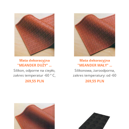
Mata dekoracyjna
Mata dekoracyjna
"MEANDER DUŻY" ...
"MEANDER MAŁY" ...
Silikon, odporne na ciepło,
Silikonowa, żaroodporna,
zakres temperatur -60 ° C,
zakres temperatury: od -60
wytwarza się do + 220 ° C,
° C do + 220 ° C, doskonałe
269,55 PLN
269,55 PLN
dobra przewodność cieplna,
przewodzenie ciepła, efekt
efekt antyadhezyjną z
nieprzywierający, z
dekoracyjną nadmiarowego
dekoracyjną matą reliefową
maty może gustowne do
można wykonać piękne
ciast, pasztety i deserów ...
wzory na ciasta, ciasta i
desery ...