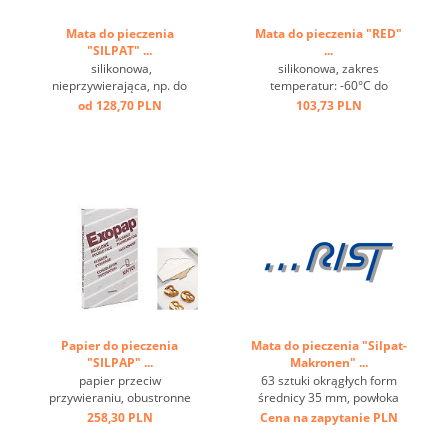
Mata do pieczenia
Mata do pieczenia "RED"
"SILPAT" ...
...
silikonowa,
silikonowa, zakres
nieprzywierająca, np. do
temperatur: -60°C do
marcepanu, odporna do
+230°C ...
od 128,70 PLN
103,73 PLN
temperaturę do 250°C. ...
Papier do pieczenia
Mata do pieczenia "Silpat-
"SILPAP" ...
Makronen" ...
papier przeciw
63 sztuki okrągłych form
przywieraniu, obustronne
średnicy 35 mm, powłoka
zastosowanie ...
przeciwprzywierająca ...
258,30 PLN
Cena na zapytanie
PLN