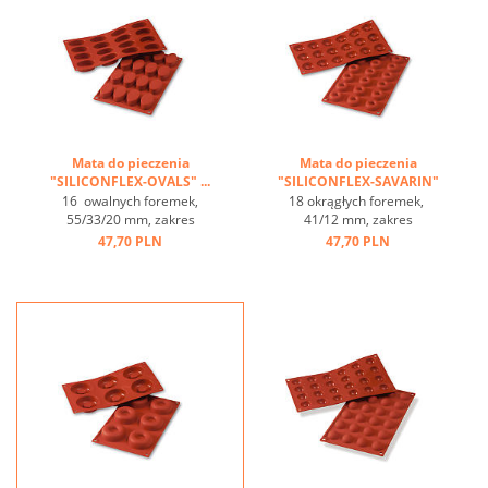
Mata do pieczenia
Mata do pieczenia
"SILICONFLEX-OVALS" ...
"SILICONFLEX-SAVARIN"
...
16 owalnych foremek,
18 okrągłych foremek,
55/33/20 mm, zakres
41/12 mm, zakres
temperatur: -60°C bis
temperatur: -60°C bis
47,70 PLN
47,70 PLN
+230°C, 3 maty pasują do
+230°C, 3 maty pasują do
GN 1/1, 4 maty pasują
GN 1/1, 4 maty pasują
do blachy 60/40
do blachy 60/40
cm, optymalne
cm, optymalne
przewodzenie
przewodzenie
ciepła, nieprzywierająca ...
ciepła, nieprzywierająca ...