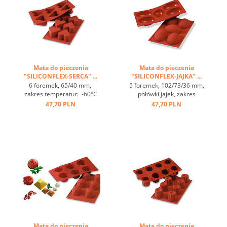
Mata do pieczenia
Mata do pieczenia
"SILICONFLEX-SERCA" ...
"SILICONFLEX-JAJKA" ...
6 foremek, 65/40 mm,
5 foremek, 102/73/36 mm,
zakres temperatur: -60°C
połówki jajek, zakres
bis +230°C, 3 maty pasują
temperatur: -60°C bis
47,70 PLN
47,70 PLN
do GN 1/1, 4 maty pasują
+230°C, 3 maty pasują do
do blachy 60/40
GN 1/1, 4 maty pasują
cm, optymalne
do blachy 60/40
przewodzenie
cm, optymalne
ciepła, nieprzywierająca ...
przewodzenie
ciepła, nieprzywierająca ...
Mata do pieczenia
Mata do pieczenia