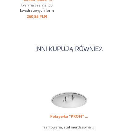
tkanina czarna, 30
kwadratowych form
3,5/3,5/1,6 cm ...
260,55 PLN
INNI KUPUJĄ RÓWNIEŻ
Pokrywka "PROFI" ...
szlifowana, stal nierdzewna ...