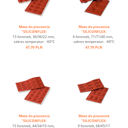
Mata do pieczenia
Mata do pieczenia
"SILICONFLEX-
"SILICONFLEX-
PIRAMIDKI" ...
PIRAMIDKI" ...
15 foremek, 36/36/22 mm,
6 foremek, 71/71/40 mm,
zakres temperatur: -60°C
zakres temperatur: -60°C
bis +230°C, 3 maty pasują
bis +230°C, 3 maty pasują
47,70 PLN
47,70 PLN
do GN 1/1, 4 maty pasują
do GN 1/1, 4 maty pasują
do blachy 60/40
do blachy 60/40
cm, optymalne
cm, optymalne
przewodzenie
przewodzenie
ciepła, nieprzywierająca ...
ciepła, nieprzywierająca ...
Mata do pieczenia
Mata do pieczenia
"SILICONFLEX-
"SILICONFLEX-
MAGDALENKI" ...
MAGDALENKI" ...
15 foremek, 44/34/10 mm,
9 foremek, 68/45/17