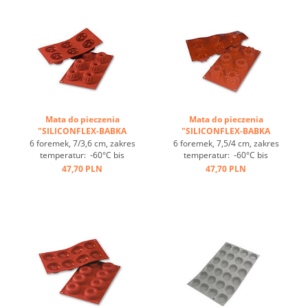
ciepła, nieprzywierająca ...
ciepła, nieprzywierająca ...
Mata do pieczenia
Mata do pieczenia
"SILICONFLEX-BABKA
"SILICONFLEX-BABKA
WIELKANOCNA" ...
WIELKANOCNA" ...
6 foremek, 7/3,6 cm, zakres
6 foremek, 7,5/4 cm, zakres
temperatur: -60°C bis
temperatur: -60°C bis
+230°C, 3 maty pasują do
+230°C, 3 maty pasują do
47,70 PLN
47,70 PLN
GN 1/1, 4 maty pasują
GN 1/1, 4 maty pasują
do blachy 60/40
do blachy 60/40
cm, optymalne
cm, optymalne
przewodzenie
przewodzenie
ciepła, nieprzywierająca ...
ciepła, nieprzywierająca ...