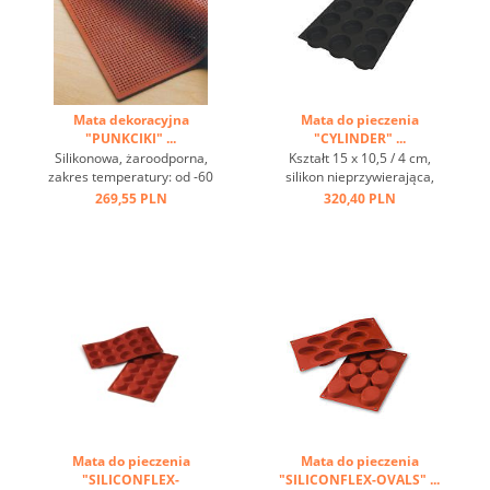
Mata dekoracyjna
Mata do pieczenia
"PUNKCIKI" ...
"CYLINDER" ...
Silikonowa, żaroodporna,
Kształt 15 x 10,5 / 4 cm,
zakres temperatury: od -60
silikon nieprzywierająca,
° C do + 220 ° C, doskonałe
czarny. Zakres temperatur:
269,55 PLN
320,40 PLN
przewodzenie ciepła, efekt
-60 ° C do + 220 ° C ...
nieprzywierający, z
dekoracyjną matą reliefową
można wykonać piękne
wzory na ciasta, ciasta i
desery ...
Mata do pieczenia
Mata do pieczenia
"SILICONFLEX-
"SILICONFLEX-OVALS" ...