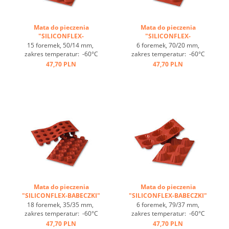
Mata do pieczenia
Mata do pieczenia
"SILICONFLEX-
"SILICONFLEX-
TARTELETKI" ...
TARTELETKI" ...
15 foremek, 50/14 mm,
6 foremek, 70/20 mm,
zakres temperatur: -60°C
zakres temperatur: -60°C
bis +230°C, 3 maty pasują
bis +230°C, 3 maty pasują
47,70 PLN
47,70 PLN
do GN 1/1, 4 maty pasują
do GN 1/1, 4 maty pasują
do blachy 60/40
do blachy 60/40
cm, optymalne
cm, optymalne
przewodzenie
przewodzenie
ciepła, nieprzywierająca ...
ciepła, nieprzywierająca ...
Mata do pieczenia
Mata do pieczenia
"SILICONFLEX-BABECZKI"
"SILICONFLEX-BABECZKI"
...
...
18 foremek, 35/35 mm,
6 foremek, 79/37 mm,
zakres temperatur: -60°C
zakres temperatur: -60°C
bis +230°C, 3 maty pasują
bis +230°C, 3 maty pasują
47,70 PLN
47,70 PLN