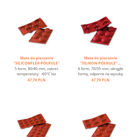
ciepła, nieprzywierająca ...
ciepła, nieprzywierająca ...
Mata do pieczenia
Mata do pieczenia
"SILICONFLEX-PÓŁKULE"
"SILIKON-PÓŁKULE" ...
...
5 form, 80/40 mm, zakres
6 form, 70/35 mm, okrągłe
temperatury: -60°C bis
formy, odporne na wysoką
+230°C, 3 maty pasujące
temperaturę, zakres
47,70 PLN
47,70 PLN
do GN 1/1, 4 maty
temperatur od - 60 st.C do +
pasujące do blachy 60/40
230 st.C, 3 maty pasujące
cm, świetne przewodzenie
do blach GN 1/1, 4 maty
ciepła, nieprzywierająca ...
pasują do blach 60/40,
doskonałę przewodnictwo
ciepła, nieprzywierające ...