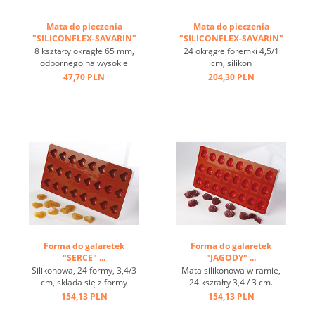
Mata do pieczenia
Mata do pieczenia
"SILICONFLEX-SAVARIN"
"SILICONFLEX-SAVARIN"
...
...
8 kształty okrągłe 65 mm,
24 okrągłe foremki 4,5/1
odpornego na wysokie
cm, silikon
temperatury, zakres
przeciwprzywierający,
47,70 PLN
204,30 PLN
temperatur -60 ° C do + 230
elastomoule- nowy
° C, 3 z powrotem maty
materiał, lepsze
pasuje na płytkach GN 1/1 4
przekazywanie ciepła,
pasować ceglane maty na
zakres temperatur od - 70
tacach 60/40 cm, doskonałe
do + 250 st.C, łatwa w
przewodzenie ciepła, efekt
utrzymaniu czystości ...
...
Forma do galaretek
Forma do galaretek
"SERCE" ...
"JAGODY" ...
Silikonowa, 24 formy, 3,4/3
Mata silikonowa w ramie,
cm, składa się z formy
24 kształty 3,4 / 3 cm.
wierzchniej z 24 otworami, i
Składa się z elastycznej
154,13 PLN
154,13 PLN
spodowej ...
płyty z 24 indywidualnymi