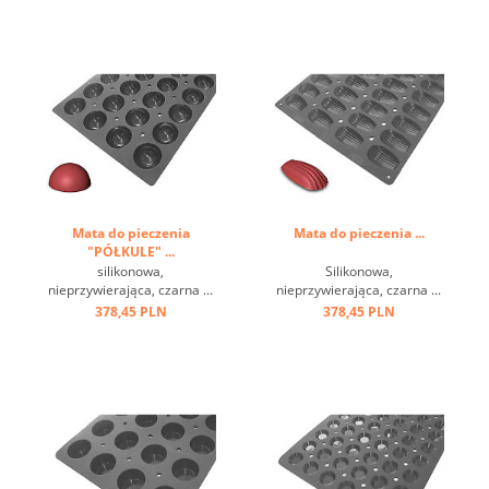
kształtami i sztywną
podstawą. Prosta i
praktyczna aplikacja:
wypełnij automatyczny
lejek, łatwo się rozbija ...
Mata do pieczenia
Mata do pieczenia ...
"PÓŁKULE" ...
silikonowa,
Silikonowa,
nieprzywierająca, czarna ...
nieprzywierająca, czarna ...
378,45 PLN
378,45 PLN