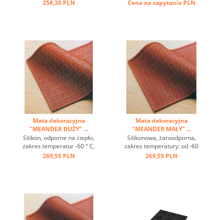
zastosowanie ...
przeciwprzywierająca ...
258,30 PLN
Cena na zapytanie
PLN
Mata dekoracyjna
Mata dekoracyjna
"MEANDER DUŻY" ...
"MEANDER MAŁY" ...
Silikon, odporne na ciepło,
Silikonowa, żaroodporna,
zakres temperatur -60 ° C,
zakres temperatury: od -60
wytwarza się do + 220 ° C,
° C do + 220 ° C, doskonałe
269,55 PLN
269,55 PLN
dobra przewodność cieplna,
przewodzenie ciepła, efekt
efekt antyadhezyjną z
nieprzywierający, z
dekoracyjną nadmiarowego
dekoracyjną matą reliefową
maty może gustowne do
można wykonać piękne
ciast, pasztety i deserów ...
wzory na ciasta, ciasta i
desery ...