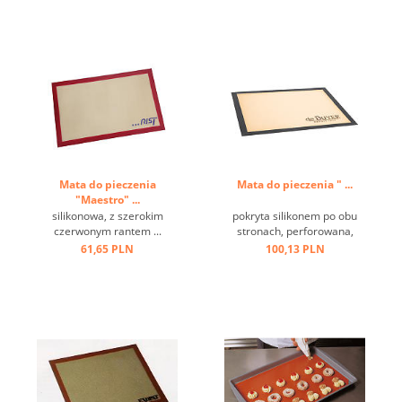
Mata do pieczenia
Mata do pieczenia " ...
"Maestro" ...
silikonowa, z szerokim
pokryta silikonem po obu
czerwonym rantem ...
stronach, perforowana,
idealna do pieczenia chleba,
61,65 PLN
100,13 PLN
ciast, również mrożonych.
Odporna na temperatury od
- 55 do + 250 st.C, łatwa w
pielęgnacji, nie potrzeba
odtłuszczacza ...