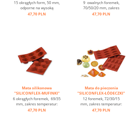
TORTELETTEN" ...
15 okrągłych form, 50 mm,
9 owalnych foremek,
odporne na wysoką
70/50/20 mm, zakres
temperaturę, zakres
temperatur: -60°C bis
47,70 PLN
47,70 PLN
temperatur od -60 do + 230
+230°C, 3 maty pasują do
st.C, 3 maty pasują do
GN 1/1, 4 maty pasują
blachy 60/40 cm, optymalne
do blachy 60/40
przewodzenie ciepła,
cm, optymalne
nieprzywierająca ...
przewodzenie
ciepła, nieprzywierająca ...
Mata silikonowa
Mata do pieczenia
"SILICONFLEX-MUFINKI"
"SILICONFLEX-ŁÓDECZKI"
...
...
6 okrągłych foremek, 69/35
12 foremek, 72/30/15
mm, zakres temperatur:
mm, zakres temperatur:
-60°C bis +230°C, 3 maty
-60°C bis +230°C, 3 maty
47,70 PLN
47,70 PLN
pasują do GN 1/1, 4 maty
pasują do GN 1/1, 4 maty
pasują do blachy 60/40
pasują do blachy 60/40
cm, optymalne
cm, optymalne
przewodzenie
przewodzenie
ciepła, nieprzywierająca ...
ciepła, nieprzywierająca ...