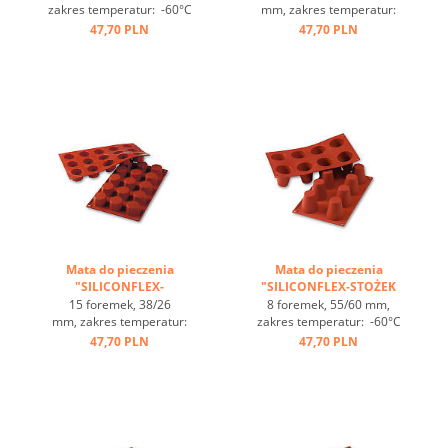
zakres temperatur: -60°C
mm, zakres temperatur:
bis +230°C, 3 maty pasują
-60°C bis +230°C, 3 maty
47,70 PLN
47,70 PLN
do GN 1/1, 4 maty pasują
pasują do GN 1/1, 4 maty
do blachy 60/40
pasują do blachy 60/40
cm, optymalne
cm, optymalne
przewodzenie
przewodzenie
ciepła, nieprzywierająca ...
ciepła, nieprzywierająca ...
Mata do pieczenia
Mata do pieczenia
"SILICONFLEX-
"SILICONFLEX-STOŻEK
OŚMIOKĄTY" ...
ŚCIĘTY" ...
15 foremek, 38/26
8 foremek, 55/60 mm,
mm, zakres temperatur:
zakres temperatur: -60°C
-60°C bis +230°C, 3 maty
bis +230°C, 3 maty pasują
47,70 PLN
47,70 PLN
pasują do GN 1/1, 4 maty
do GN 1/1, 4 maty pasują
pasują do blachy 60/40
do blachy 60/40
cm, optymalne
cm, optymalne
przewodzenie
przewodzenie
ciepła, nieprzywierająca ...
ciepła, nieprzywierająca ...