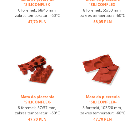
"SILICONFLEX-
"SILICONFLEX-
DIAMENTY" ...
BORDELAIS" ...
6 foremek, 68/45 mm,
8 foremek, 55/50 mm,
zakres temperatur: -60°C
zakres temperatur: -60°C
bis +230°C, 3 maty pasują
bis +230°C, 3 maty pasują
47,70 PLN
58,05 PLN
do GN 1/1, 4 maty pasują
do GN 1/1, 4 maty pasują
do blachy 60/40
do blachy 60/40
cm, optymalne
cm, optymalne
przewodzenie
przewodzenie
ciepła, nieprzywierająca ...
ciepła, nieprzywierająca ...
Mata do pieczenia
Mata do pieczenia
"SILICONFLEX-
"SILICONFLEX-
BORDELAIS" ...
FLORENTYNKI" ...
8 foremek, 57/57 mm,
3 foremki, 103/20 mm,
zakres temperatur: -60°C
zakres temperatur: -60°C
bis +230°C, 3 maty pasują
bis +230°C, 3 maty pasują
47,70 PLN
47,70 PLN
do GN 1/1, 4 maty pasują
do GN 1/1, 4 maty pasują
do blachy 60/40
do blachy 60/40
cm, optymalne
cm, optymalne
przewodzenie
przewodzenie