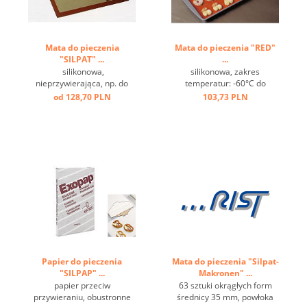
Mata do pieczenia
Mata do pieczenia "RED"
"SILPAT" ...
...
silikonowa,
silikonowa, zakres
nieprzywierająca, np. do
temperatur: -60°C do
marcepanu, odporna do
+230°C ...
od 128,70 PLN
103,73 PLN
temperaturę do 250°C. ...
Papier do pieczenia
Mata do pieczenia "Silpat-
"SILPAP" ...
Makronen" ...
papier przeciw
63 sztuki okrągłych form
przywieraniu, obustronne
średnicy 35 mm, powłoka