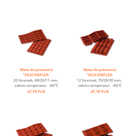
do GN 1/1, 4 maty pasują
do GN 1/1, 4 maty pasują
do blachy 60/40
do blachy 60/40
cm, optymalne
cm, optymalne
przewodzenie
przewodzenie
ciepła, nieprzywierająca ...
ciepła, nieprzywierająca ...
Mata do pieczenia
Mata do pieczenia
"SILICONFLEX-
"SILICONFLEX-
PROSTOKĄTY" ...
PROSTOKĄTY" ...
20 foremek, 49/26/11 mm,
12 foremek, 79/29/30 mm,
zakres temperatur: -60°C
zakres temperatur: -60°C
bis +230°C, 3 maty pasują
bis +230°C, 3 maty pasują
47,70 PLN
47,70 PLN
do GN 1/1, 4 maty pasują
do GN 1/1, 4 maty pasują
do blachy 60/40
do blachy 60/40
cm, optymalne
cm, optymalne
przewodzenie
przewodzenie
ciepła, nieprzywierająca ...
ciepła, nieprzywierająca ...