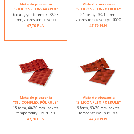
Mata do pieczenia
Mata do pieczenia
"SILICONFLEX-SAVARIN"
"SILICONFLEX-PÓŁKULE"
...
...
6 okrągłych foremek, 72/23
24 formy, 30/15 mm,
mm, zakres temperatur:
zakres temperatury: -60°C
-60°C bis +230°C, 3 maty
bis +230°C, 3 maty pasujące
47,70 PLN
47,70 PLN
pasują do GN 1/1, 4 maty
do GN 1/1, 4 maty
pasują do blachy 60/40
pasujące do blachy 60/40
cm, optymalne
cm, świetne przewodzenie
przewodzenie
ciepła, nieprzywierająca ...
ciepła, nieprzywierająca ...
Mata do pieczenia
Mata do pieczenia
"SILICONFLEX-PÓŁKULE"
"SILICONFLEX-PÓŁKULE"
...
...
15 form, 40/20 mm, zakres
6 form, 60/30 mm, zakres
temperatury: -60°C bis
temperatury: -60°C bis
+230°C, 3 maty pasujące
+230°C, 3 maty pasujące
47,70 PLN
47,70 PLN
do GN 1/1, 4 maty
do GN 1/1, 4 maty
pasujące do blachy 60/40
pasujące do blachy 60/40
cm, świetne przewodzenie
cm, świetne przewodzenie