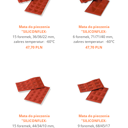
Mata do pieczenia
Mata do pieczenia
"SILICONFLEX-
"SILICONFLEX-
PIRAMIDKI" ...
PIRAMIDKI" ...
15 foremek, 36/36/22 mm,
6 foremek, 71/71/40 mm,
zakres temperatur: -60°C
zakres temperatur: -60°C
bis +230°C, 3 maty pasują
bis +230°C, 3 maty pasują
47,70 PLN
47,70 PLN
do GN 1/1, 4 maty pasują
do GN 1/1, 4 maty pasują
do blachy 60/40
do blachy 60/40
cm, optymalne
cm, optymalne
przewodzenie
przewodzenie
ciepła, nieprzywierająca ...
ciepła, nieprzywierająca ...
Mata do pieczenia
Mata do pieczenia
"SILICONFLEX-
"SILICONFLEX-
MAGDALENKI" ...
MAGDALENKI" ...
15 foremek, 44/34/10 mm,
9 foremek, 68/45/17