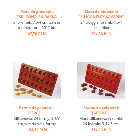
Mata do pieczenia
Mata do pieczenia
"SILICONFLEX-BABKA
"SILICONFLEX-SAVARIN"
WIELKANOCNA" ...
...
6 foremek, 7,5/4 cm, zakres
24 okrągłe foremki 4,5/1
temperatur: -60°C bis
cm, silikon
+230°C, 3 maty pasują do
przeciwprzywierający,
47,70 PLN
204,30 PLN
GN 1/1, 4 maty pasują
elastomoule- nowy
do blachy 60/40
materiał, lepsze
cm, optymalne
przekazywanie ciepła,
przewodzenie
zakres temperatur od - 70
ciepła, nieprzywierająca ...
do + 250 st.C, łatwa w
utrzymaniu czystości ...
Forma do galaretek
Forma do galaretek
"SERCE" ...
"JAGODY" ...
Silikonowa, 24 formy, 3,4/3
Mata silikonowa w ramie,
cm, składa się z formy
24 kształty 3,4 / 3 cm.
wierzchniej z 24 otworami, i
Składa się z elastycznej
154,13 PLN
154,13 PLN
spodowej ...
płyty z 24 indywidualnymi