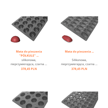
kształtami i sztywną
podstawą. Prosta i
praktyczna aplikacja:
wypełnij automatyczny
lejek, łatwo się rozbija ...
Mata do pieczenia
Mata do pieczenia ...
"PÓŁKULE" ...
silikonowa,
Silikonowa,
nieprzywierająca, czarna ...
nieprzywierająca, czarna ...
378,45 PLN
378,45 PLN