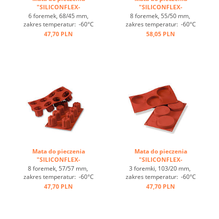
"SILICONFLEX-
"SILICONFLEX-
DIAMENTY" ...
BORDELAIS" ...
6 foremek, 68/45 mm,
8 foremek, 55/50 mm,
zakres temperatur: -60°C
zakres temperatur: -60°C
bis +230°C, 3 maty pasują
bis +230°C, 3 maty pasują
47,70 PLN
58,05 PLN
do GN 1/1, 4 maty pasują
do GN 1/1, 4 maty pasują
do blachy 60/40
do blachy 60/40
cm, optymalne
cm, optymalne
przewodzenie
przewodzenie
ciepła, nieprzywierająca ...
ciepła, nieprzywierająca ...
Mata do pieczenia
Mata do pieczenia
"SILICONFLEX-
"SILICONFLEX-
BORDELAIS" ...
FLORENTYNKI" ...
8 foremek, 57/57 mm,
3 foremki, 103/20 mm,
zakres temperatur: -60°C
zakres temperatur: -60°C
bis +230°C, 3 maty pasują
bis +230°C, 3 maty pasują
47,70 PLN
47,70 PLN
do GN 1/1, 4 maty pasują
do GN 1/1, 4 maty pasują
do blachy 60/40
do blachy 60/40
cm, optymalne
cm, optymalne
przewodzenie
przewodzenie