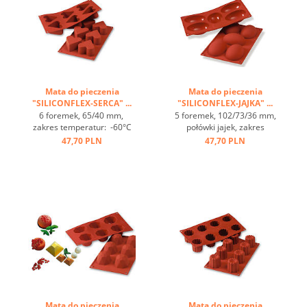
Mata do pieczenia
Mata do pieczenia
"SILICONFLEX-SERCA" ...
"SILICONFLEX-JAJKA" ...
6 foremek, 65/40 mm,
5 foremek, 102/73/36 mm,
zakres temperatur: -60°C
połówki jajek, zakres
bis +230°C, 3 maty pasują
temperatur: -60°C bis
47,70 PLN
47,70 PLN
do GN 1/1, 4 maty pasują
+230°C, 3 maty pasują do
do blachy 60/40
GN 1/1, 4 maty pasują
cm, optymalne
do blachy 60/40
przewodzenie
cm, optymalne
ciepła, nieprzywierająca ...
przewodzenie
ciepła, nieprzywierająca ...
Mata do pieczenia
Mata do pieczenia