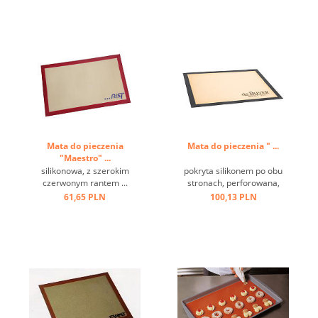
Mata do pieczenia
Mata do pieczenia " ...
"Maestro" ...
silikonowa, z szerokim
pokryta silikonem po obu
czerwonym rantem ...
stronach, perforowana,
idealna do pieczenia chleba,
61,65 PLN
100,13 PLN
ciast, również mrożonych.
Odporna na temperatury od
- 55 do + 250 st.C, łatwa w
pielęgnacji, nie potrzeba
odtłuszczacza ...