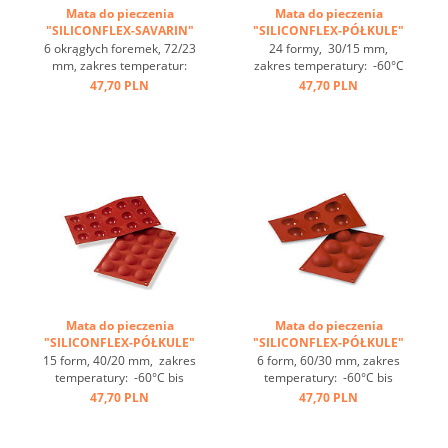
Mata do pieczenia
Mata do pieczenia
"SILICONFLEX-SAVARIN"
"SILICONFLEX-PÓŁKULE"
...
...
6 okrągłych foremek, 72/23
24 formy, 30/15 mm,
mm, zakres temperatur:
zakres temperatury: -60°C
-60°C bis +230°C, 3 maty
bis +230°C, 3 maty pasujące
47,70 PLN
47,70 PLN
pasują do GN 1/1, 4 maty
do GN 1/1, 4 maty
pasują do blachy 60/40
pasujące do blachy 60/40
cm, optymalne
cm, świetne przewodzenie
przewodzenie
ciepła, nieprzywierająca ...
ciepła, nieprzywierająca ...
Mata do pieczenia
Mata do pieczenia
"SILICONFLEX-PÓŁKULE"
"SILICONFLEX-PÓŁKULE"
...
...
15 form, 40/20 mm, zakres
6 form, 60/30 mm, zakres
temperatury: -60°C bis
temperatury: -60°C bis
+230°C, 3 maty pasujące
+230°C, 3 maty pasujące
47,70 PLN
47,70 PLN
do GN 1/1, 4 maty
do GN 1/1, 4 maty
pasujące do blachy 60/40
pasujące do blachy 60/40
cm, świetne przewodzenie
cm, świetne przewodzenie