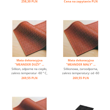
zastosowanie ...
przeciwprzywierająca ...
258,30 PLN
Cena na zapytanie
PLN
Mata dekoracyjna
Mata dekoracyjna
"MEANDER DUŻY" ...
"MEANDER MAŁY" ...
Silikon, odporne na ciepło,
Silikonowa, żaroodporna,
zakres temperatur -60 ° C,
zakres temperatury: od -60
wytwarza się do + 220 ° C,
° C do + 220 ° C, doskonałe
269,55 PLN
269,55 PLN
dobra przewodność cieplna,
przewodzenie ciepła, efekt
efekt antyadhezyjną z
nieprzywierający, z
dekoracyjną nadmiarowego
dekoracyjną matą reliefową
maty może gustowne do
można wykonać piękne
ciast, pasztety i deserów ...
wzory na ciasta, ciasta i
desery ...