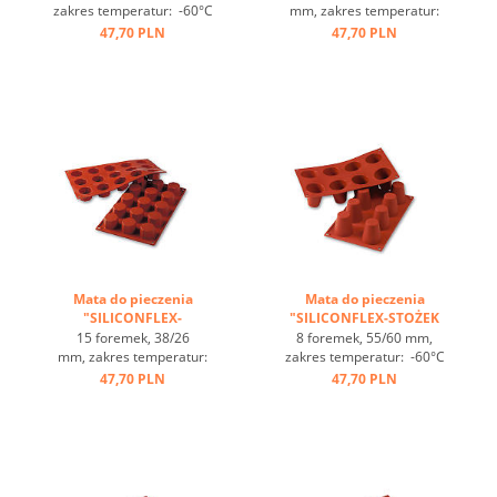
zakres temperatur: -60°C
mm, zakres temperatur:
bis +230°C, 3 maty pasują
-60°C bis +230°C, 3 maty
47,70 PLN
47,70 PLN
do GN 1/1, 4 maty pasują
pasują do GN 1/1, 4 maty
do blachy 60/40
pasują do blachy 60/40
cm, optymalne
cm, optymalne
przewodzenie
przewodzenie
ciepła, nieprzywierająca ...
ciepła, nieprzywierająca ...
Mata do pieczenia
Mata do pieczenia
"SILICONFLEX-
"SILICONFLEX-STOŻEK
OŚMIOKĄTY" ...
ŚCIĘTY" ...
15 foremek, 38/26
8 foremek, 55/60 mm,
mm, zakres temperatur:
zakres temperatur: -60°C
-60°C bis +230°C, 3 maty
bis +230°C, 3 maty pasują
47,70 PLN
47,70 PLN
pasują do GN 1/1, 4 maty
do GN 1/1, 4 maty pasują
pasują do blachy 60/40
do blachy 60/40
cm, optymalne
cm, optymalne
przewodzenie
przewodzenie
ciepła, nieprzywierająca ...
ciepła, nieprzywierająca ...