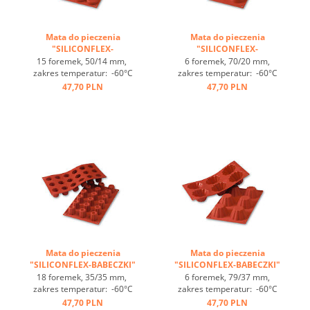
Mata do pieczenia
Mata do pieczenia
"SILICONFLEX-
"SILICONFLEX-
TARTELETKI" ...
TARTELETKI" ...
15 foremek, 50/14 mm,
6 foremek, 70/20 mm,
zakres temperatur: -60°C
zakres temperatur: -60°C
bis +230°C, 3 maty pasują
bis +230°C, 3 maty pasują
47,70 PLN
47,70 PLN
do GN 1/1, 4 maty pasują
do GN 1/1, 4 maty pasują
do blachy 60/40
do blachy 60/40
cm, optymalne
cm, optymalne
przewodzenie
przewodzenie
ciepła, nieprzywierająca ...
ciepła, nieprzywierająca ...
Mata do pieczenia
Mata do pieczenia
"SILICONFLEX-BABECZKI"
"SILICONFLEX-BABECZKI"
...
...
18 foremek, 35/35 mm,
6 foremek, 79/37 mm,
zakres temperatur: -60°C
zakres temperatur: -60°C
bis +230°C, 3 maty pasują
bis +230°C, 3 maty pasują
47,70 PLN
47,70 PLN