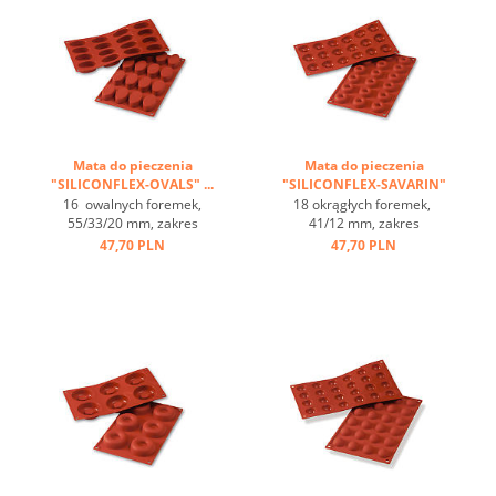
Mata do pieczenia
Mata do pieczenia
"SILICONFLEX-OVALS" ...
"SILICONFLEX-SAVARIN"
...
16 owalnych foremek,
18 okrągłych foremek,
55/33/20 mm, zakres
41/12 mm, zakres
temperatur: -60°C bis
temperatur: -60°C bis
47,70 PLN
47,70 PLN
+230°C, 3 maty pasują do
+230°C, 3 maty pasują do
GN 1/1, 4 maty pasują
GN 1/1, 4 maty pasują
do blachy 60/40
do blachy 60/40
cm, optymalne
cm, optymalne
przewodzenie
przewodzenie
ciepła, nieprzywierająca ...
ciepła, nieprzywierająca ...