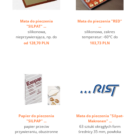
Mata do pieczenia
Mata do pieczenia "RED"
"SILPAT" ...
...
silikonowa,
silikonowa, zakres
nieprzywierająca, np. do
temperatur: -60°C do
marcepanu, odporna do
+230°C ...
od 128,70 PLN
103,73 PLN
temperaturę do 250°C. ...
Papier do pieczenia
Mata do pieczenia "Silpat-
"SILPAP" ...
Makronen" ...
papier przeciw
63 sztuki okrągłych form
przywieraniu, obustronne
średnicy 35 mm, powłoka