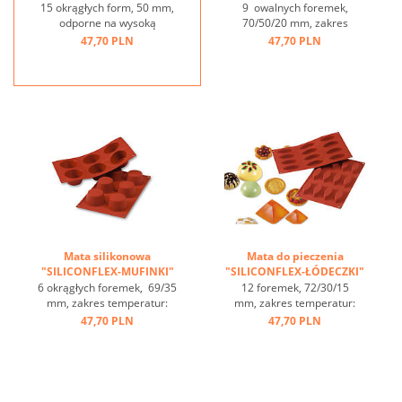
TORTELETTEN" ...
15 okrągłych form, 50 mm,
9 owalnych foremek,
odporne na wysoką
70/50/20 mm, zakres
temperaturę, zakres
temperatur: -60°C bis
47,70 PLN
47,70 PLN
temperatur od -60 do + 230
+230°C, 3 maty pasują do
st.C, 3 maty pasują do
GN 1/1, 4 maty pasują
blachy 60/40 cm, optymalne
do blachy 60/40
przewodzenie ciepła,
cm, optymalne
nieprzywierająca ...
przewodzenie
ciepła, nieprzywierająca ...
Mata silikonowa
Mata do pieczenia
"SILICONFLEX-MUFINKI"
"SILICONFLEX-ŁÓDECZKI"
...
...
6 okrągłych foremek, 69/35
12 foremek, 72/30/15
mm, zakres temperatur:
mm, zakres temperatur:
-60°C bis +230°C, 3 maty
-60°C bis +230°C, 3 maty
47,70 PLN
47,70 PLN
pasują do GN 1/1, 4 maty
pasują do GN 1/1, 4 maty
pasują do blachy 60/40
pasują do blachy 60/40
cm, optymalne
cm, optymalne
przewodzenie
przewodzenie
ciepła, nieprzywierająca ...
ciepła, nieprzywierająca ...