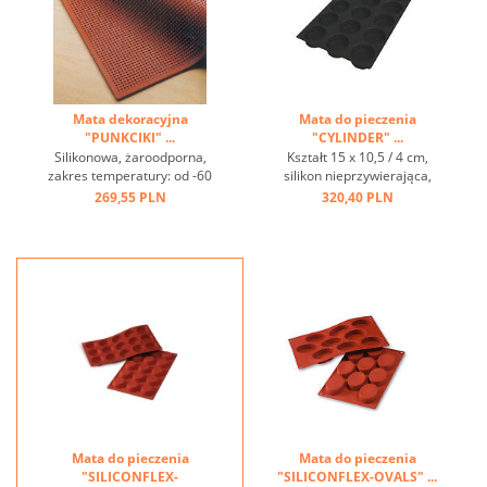
Mata dekoracyjna
Mata do pieczenia
"PUNKCIKI" ...
"CYLINDER" ...
Silikonowa, żaroodporna,
Kształt 15 x 10,5 / 4 cm,
zakres temperatury: od -60
silikon nieprzywierająca,
° C do + 220 ° C, doskonałe
czarny. Zakres temperatur:
269,55 PLN
320,40 PLN
przewodzenie ciepła, efekt
-60 ° C do + 220 ° C ...
nieprzywierający, z
dekoracyjną matą reliefową
można wykonać piękne
wzory na ciasta, ciasta i
desery ...
Mata do pieczenia
Mata do pieczenia
"SILICONFLEX-
"SILICONFLEX-OVALS" ...