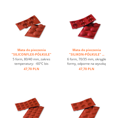
ciepła, nieprzywierająca ...
ciepła, nieprzywierająca ...
Mata do pieczenia
Mata do pieczenia
"SILICONFLEX-PÓŁKULE"
"SILIKON-PÓŁKULE" ...
...
5 form, 80/40 mm, zakres
6 form, 70/35 mm, okrągłe
temperatury: -60°C bis
formy, odporne na wysoką
+230°C, 3 maty pasujące
temperaturę, zakres
47,70 PLN
47,70 PLN
do GN 1/1, 4 maty
temperatur od - 60 st.C do +
pasujące do blachy 60/40
230 st.C, 3 maty pasujące
cm, świetne przewodzenie
do blach GN 1/1, 4 maty
ciepła, nieprzywierająca ...
pasują do blach 60/40,
doskonałę przewodnictwo
ciepła, nieprzywierające ...