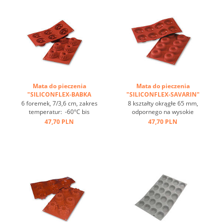
ciepła, nieprzywierająca ...
ciepła, nieprzywierająca ...
Mata do pieczenia
Mata do pieczenia
"SILICONFLEX-BABKA
"SILICONFLEX-SAVARIN"
WIELKANOCNA" ...
...
6 foremek, 7/3,6 cm, zakres
8 kształty okrągłe 65 mm,
temperatur: -60°C bis
odpornego na wysokie
+230°C, 3 maty pasują do
temperatury, zakres
47,70 PLN
47,70 PLN
GN 1/1, 4 maty pasują
temperatur -60 ° C do + 230
do blachy 60/40
° C, 3 z powrotem maty
cm, optymalne
pasuje na płytkach GN 1/1 4
przewodzenie
pasować ceglane maty na
ciepła, nieprzywierająca ...
tacach 60/40 cm, doskonałe
przewodzenie ciepła, efekt
...