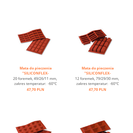
do GN 1/1, 4 maty pasują
do GN 1/1, 4 maty pasują
do blachy 60/40
do blachy 60/40
cm, optymalne
cm, optymalne
przewodzenie
przewodzenie
ciepła, nieprzywierająca ...
ciepła, nieprzywierająca ...
Mata do pieczenia
Mata do pieczenia
"SILICONFLEX-
"SILICONFLEX-
PROSTOKĄTY" ...
PROSTOKĄTY" ...
20 foremek, 49/26/11 mm,
12 foremek, 79/29/30 mm,
zakres temperatur: -60°C
zakres temperatur: -60°C
bis +230°C, 3 maty pasują
bis +230°C, 3 maty pasują
47,70 PLN
47,70 PLN
do GN 1/1, 4 maty pasują
do GN 1/1, 4 maty pasują
do blachy 60/40
do blachy 60/40
cm, optymalne
cm, optymalne
przewodzenie
przewodzenie
ciepła, nieprzywierająca ...
ciepła, nieprzywierająca ...