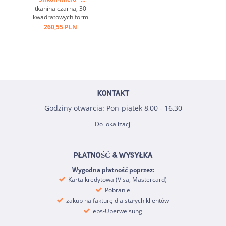
tkanina czarna, 30
kwadratowych form
3,5/3,5/1,6 cm ...
260,55 PLN
KONTAKT
Godziny otwarcia: Pon-piątek 8,00 - 16,30
Do lokalizacji
PŁATNOŚĆ & WYSYŁKA
Wygodna płatność poprzez:
Karta kredytowa (Visa, Mastercard)
Pobranie
zakup na fakturę dla stałych klientów
eps-Überweisung