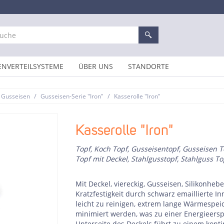
ENVERTEILSYSTEME
ÜBER UNS
STANDORTE
/
/
 Gusseisen
Gusseisen-Serie "Iron"
Kasserolle "Iron"
Kasserolle "Iron"
Topf, Koch Topf, Gusseisentopf, Gusseisen To
Topf mit Deckel, Stahlgusstopf, Stahlguss T
Mit Deckel, viereckig, Gusseisen, Silikonhe
Kratzfestigkeit durch schwarz emaillierte I
leicht zu reinigen, extrem lange Wärmespe
minimiert werden, was zu einer Energieerspa
Unterseite des Deckels führt zu einem kont