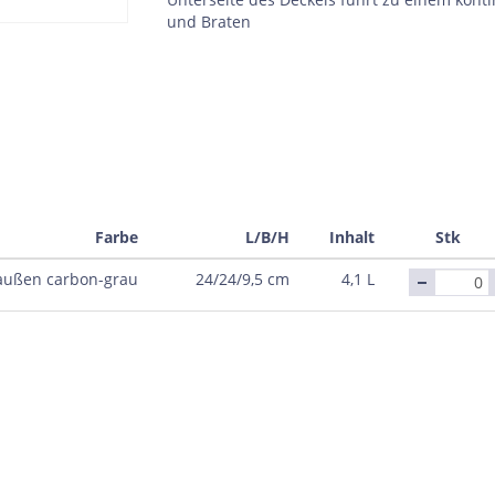
und Braten
Farbe
L/B/H
Inhalt
Stk
außen carbon-grau
24/24/9,5 cm
4,1 L