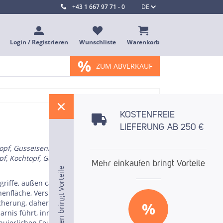
+43 1 667 97 71 - 0
DE
Login / Registrieren
Wunschliste
Warenkorb
%
ZUM ABVERKAUF
%
KOSTENFREIE
LIEFERUNG AB 250 €
pf, Gusseisenkasserolle, Kasserolle mit Deckel,
opf, Kochtopf, Gusseisen Kochtopf
Mehr einkaufen bringt Vorteile
Mehr einkaufen bringt Vorteile
Mehr einkaufen bringt Vorteile
begriffe, außen carbongrau, hervorragende
nnenfläche, Versiegelung extrem langlebig und
icherung, daher kann die Wärmezufuhr
%
rnis führt, innovative Tropfenstruktur auf der
inuierlichen Feuchtigkeitszyklus beim Kochen