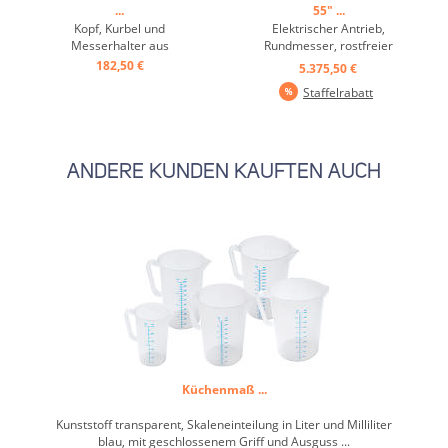
...
55" ...
Kopf, Kurbel und
Elektrischer Antrieb,
Messerhalter aus
Rundmesser, rostfreier
Druckguss, Stange, Messer
Edelstahl ...
182,50 €
5.375,50 €
und Transportrad aus
Staffelrabatt
rostfreiem Edelstahl,
Tischplatte aus Stahl,
maximale Dosenhöhe 550
mm, Druckgusselemente
hellgrau lackiert ...
ANDERE KUNDEN KAUFTEN AUCH
Küchenmaß ...
Kunststoff transparent, Skaleneinteilung in Liter und Milliliter
blau, mit geschlossenem Griff und Ausguss ...