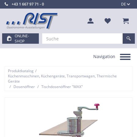
+43 1 667 97 71 - 0
DE
ONLINE-
SHOP
Navigation
Toggle
navigation
/
Produktkatalog
Küchenmaschinen, Küchengeräte, Transportwagen, Thermische
Geräte
/
/
Dosenöffner
Tischdosenöffner "MAX"