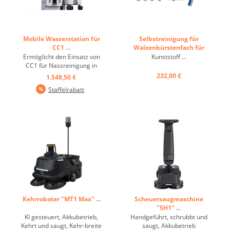
Mobile Wasserstation für
Selbstreinigung für
CC1 ...
Walzenbürstenfach für
CC1 und CC1 Pro ...
Ermöglicht den Einsatz von
Kunststoff ...
CC1 für Nassreinigung in
Räumen ohne
232,00 €
1.548,50 €
Frischwasseranschluss und
Staffelrabatt
Abfluss ...
Kehrroboter "MT1 Max" ...
Scheuersaugmaschine
"SH1" ...
KI gesteuert, Akkubetrieb,
Handgeführt, schrubbt und
Kehrt und saugt, Kehr-breite
saugt, Akkubetrieb