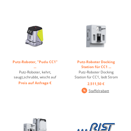
Putz-Roboter, "Pudu CC1"
Putz-Roboter Docking
...
Station für CC1 ...
Putz-Roboter, kehrt,
Putz-Roboter Docking
saugt,schrubbt, wischt auf
Station für CC1, lädt Strom
Böden glatt oder Teppich ...
und Frischwasser, entlädt
Preis auf Anfrage
€
2.511,50 €
Schmutzwasser ...
Staffelrabatt