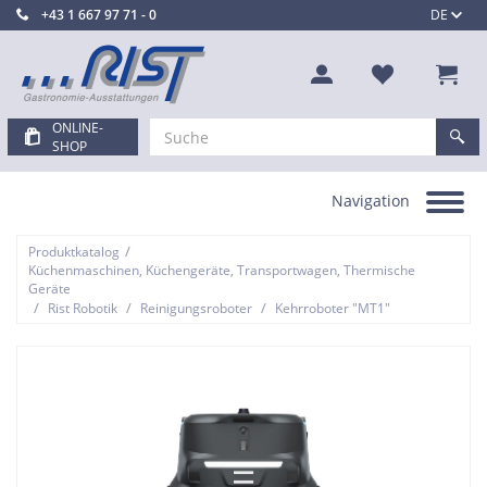
+43 1 667 97 71 - 0
DE
ONLINE-
SHOP
Navigation
Toggle
navigation
/
Produktkatalog
Küchenmaschinen, Küchengeräte, Transportwagen, Thermische
Geräte
/
/
/
Rist Robotik
Reinigungsroboter
Kehrroboter "MT1"