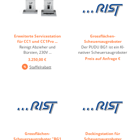
Erweiterte Servicestation
Grossflächen-
für CC1 und CC1Pro ...
Scheuersaugroboter
"BG1" ...
Reinigt Abzieher und
Der PUDU BG1 ist ein KI-
Bürsten, 230V ...
nativer Scheuersaugroboter
für die professionelle
Preis auf Anfrage
€
3.250,00 €
Reinigung großer
Staffelrabatt
Gewerbeflächen. Er vereint
Kehren und Nassreinigung
in einem Arbeitsgang und
erkennt dank KI-Vision und
3D-Sensorik
Verschmutzungen in
Echtzeit ...
Grossflächen-
Dockingstation für
Scheuersaugroboter "BG1
Scheuersaugroboter