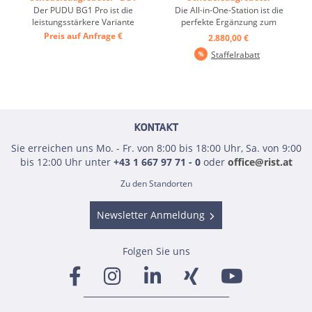
PRO" ...
"BG1" & "BG1 PRO" ...
Der PUDU BG1 Pro ist die
Die All-in-One-Station ist die
leistungsstärkere Variante
perfekte Ergänzung zum
der BG1-Serie – entwickelt
PUDU BG1 und BG1 Pro
Preis auf Anfrage
€
2.880,00 €
für besonders große und
und macht den
Staffelrabatt
anspruchsvolle Flächen wie
Reinigungsroboter zur
Lagerhallen, Logistikzentren
echten 24/7-Lösung. Sie
und Industrieanlagen. Mit
automatisiert
erweiterter 3D-
Wasserbefüllung,
Wahrnehmung durch LiDAR,
Schmutzwasserentleerung
VSLAM und ...
und Aufladung in einem
geschlossenen Kreislauf ...
KONTAKT
Sie erreichen uns Mo. - Fr. von 8:00 bis 18:00 Uhr, Sa. von 9:00
bis 12:00 Uhr unter
+43 1 667 97 71 - 0
oder
office@rist.at
Zu den Standorten
Newsletter Anmeldung
Folgen Sie uns