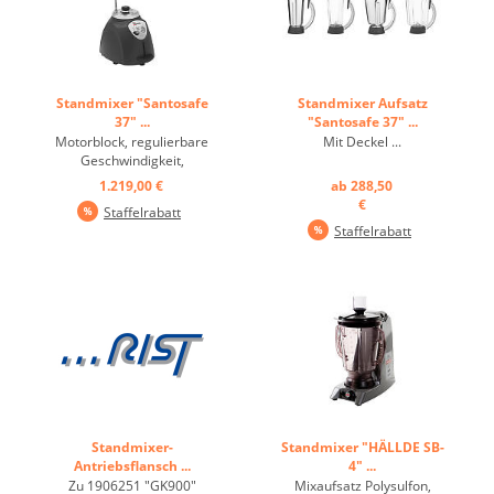
Standmixer "Santosafe
Standmixer Aufsatz
37" ...
"Santosafe 37" ...
Motorblock, regulierbare
Mit Deckel ...
Geschwindigkeit,
Sicherheitssystem ...
1.219,00 €
ab 288,50
€
Staffelrabatt
Staffelrabatt
Standmixer-
Standmixer "HÄLLDE SB-
Antriebsflansch ...
4" ...
Zu 1906251 "GK900"
Mixaufsatz Polysulfon,