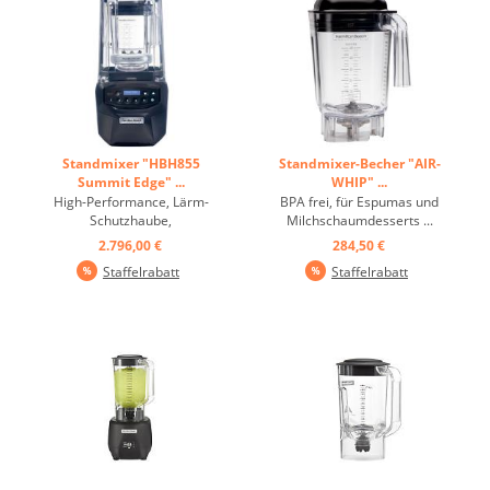
Profiküchen - Der Behälter
die Messer•
aus Polycarbonat (1,80 l) ist
Leistungsstarker Motor ...
...
Standmixer "HBH855
Standmixer-Becher "AIR-
Summit Edge" ...
WHIP" ...
High-Performance, Lärm-
BPA frei, für Espumas und
Schutzhaube,
Milchschaumdesserts ...
Programmierbar ...
2.796,00 €
284,50 €
Staffelrabatt
Staffelrabatt