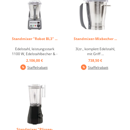
Standmixer "Robot BL3" ...
Standmixer-Mixbecher ...
Edelstahl, leistungsstark
3Ltr., komplett Edelstahl,
1100 W, Edelstahlbecher & -
mit Griff ...
messer, Xflow Technik, BPA
2.106,00 €
738,50 €
freier transparenter Deckel,
Staffelrabatt
Staffelrabatt
regulierbar bis 12600
U/min. Sehr leicht zu
bedienen. ...
Standmixer "Plissee-