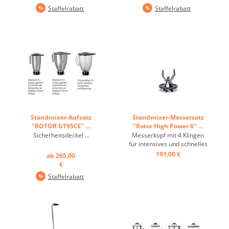
GK950 erfolgt entweder
Rotor Gastronom GK910 mit
Staffelrabatt
Staffelrabatt
über den Touchscreen oder
der klassischen Drehknopf
mit dem Drehknopf. Mit
Bedienung liefert optimale
dem Knopf wird der Mixer
Verarbeitungsqualität bei
gestartet und auf die nötige
minimalem Zeitaufwand. Er
Geschwindigkeit eingestellt,
verfügt über eine
...
elektronische ...
Standmixer-Aufsatz
Standmixer-Messersatz
"ROTOR GT95CE" ...
"Rotor High Power 6" ...
Sicherheitsdeckel ...
Messerkopf mit 4 Klingen
für intensives und schnelles
Verarbeiten, crusht auch
191,00 €
ab 265,00
Eiswürfel, einfach zu
€
reinigen ...
Staffelrabatt