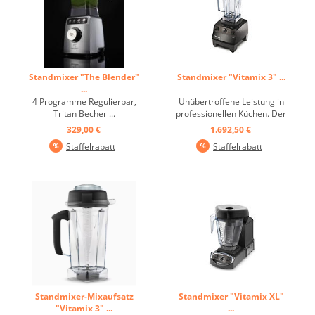
Standmixer "The Blender"
Standmixer "Vitamix 3" ...
...
4 Programme Regulierbar,
Unübertroffene Leistung in
Tritan Becher ...
professionellen Küchen. Der
Vita-Prep 3 mit seiner
329,00 €
1.692,50 €
außergewöhnlichen Kraft,
Staffelrabatt
Staffelrabatt
Vielseitigkeit und Leistung.
Vom Zerkleinern von
Zutaten bis zum Mixen
zäher Pürees ist der Vita-
Prep 3 ein robustes Gerät,
das ...
Standmixer-Mixaufsatz
Standmixer "Vitamix XL"
"Vitamix 3" ...
...