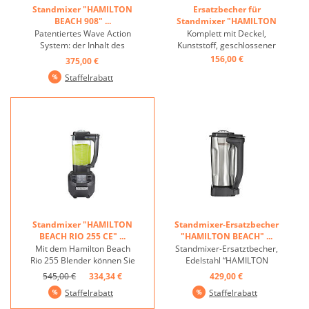
Standmixer "HAMILTON
Ersatzbecher für
BEACH 908" ...
Standmixer "HAMILTON
BEACH 908" ...
Patentiertes Wave Action
Komplett mit Deckel,
System: der Inhalt des
Kunststoff, geschlossener
Bechers rotiert fortlaufend
Griff ...
156,00 €
375,00 €
zu den Messern. Mixen Sie
Staffelrabatt
Ihre Bargetränke schnell
und gleichmäßig in diesem
zuverlässigen Mixer mit der
Vielseitigkeit von 2
Geschwindigkeiten. ...
Standmixer "HAMILTON
Standmixer-Ersatzbecher
BEACH RIO 255 CE" ...
"HAMILTON BEACH" ...
Mit dem Hamilton Beach
Standmixer-Ersatztbecher,
Rio 255 Blender können Sie
Edelstahl “HAMILTON
Ihre Getränke in nur 15
BEACH”, komplett ...
545,00 €
334,34 €
429,00 €
Sekunden mixen. Er ist ideal
Staffelrabatt
Staffelrabatt
für Betriebe, die täglich
zwischen 15 und 40