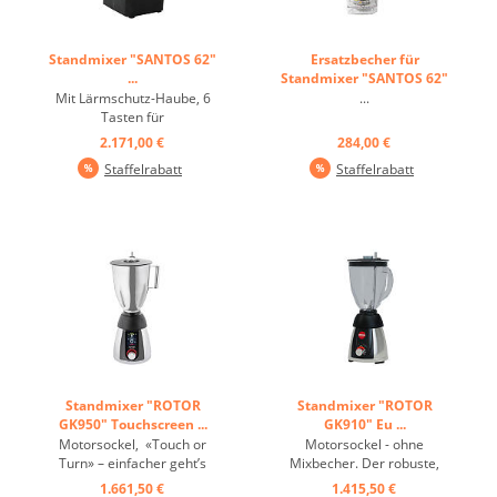
Standmixer "SANTOS 62"
Ersatzbecher für
...
Standmixer "SANTOS 62"
...
Mit Lärmschutz-Haube, 6
...
Tasten für
Vorprogrammierung,
2.171,00 €
284,00 €
Menüanzeige ...
Staffelrabatt
Staffelrabatt
Standmixer "ROTOR
Standmixer "ROTOR
GK950" Touchscreen ...
GK910" Eu ...
Motorsockel, «Touch or
Motorsockel - ohne
Turn» – einfacher geht’s
Mixbecher. Der robuste,
nicht. Die Bedienung des
gewerbliche Küchenmixer
1.661,50 €
1.415,50 €