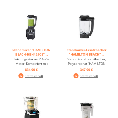
Getränke servieren, und ist
Ihre Geheimwaffe für
Effizienz und ...
Standmixer "HAMILTON
Standmixer-Ersatzbecher
BEACH-HBH455CE" ...
"HAMILTON BEACH" ...
Leistungsstarker 2,4-PS-
Standmixer-Ersatztbecher,
Motor: Kombiniert mit
Polycarbonat “HAMILTON
Wave~Action®-Behälter
BEACH”, komplett ...
834,00 €
347,00 €
und -Klinge, um ultraglatte
Staffelrabatt
Staffelrabatt
Ergebnisse zu liefern.
Einstellbarer Timer mit
automatischer Abschaltung:
Langlebige und
benutzerfreundliche
versiegelte Schalter ...