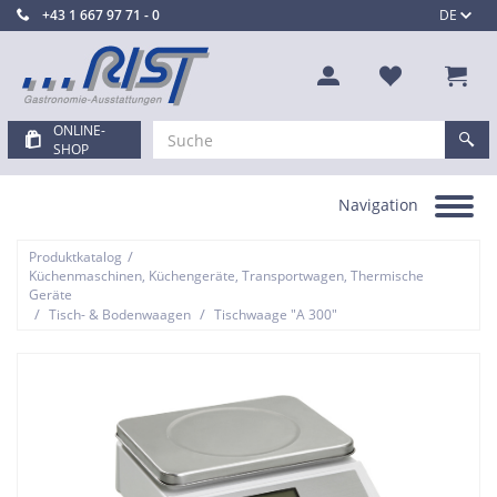
+43 1 667 97 71 - 0
DE
ONLINE-
SHOP
Navigation
Toggle
navigation
/
Produktkatalog
Küchenmaschinen, Küchengeräte, Transportwagen, Thermische
Geräte
/
/
Tisch- & Bodenwaagen
Tischwaage "A 300"