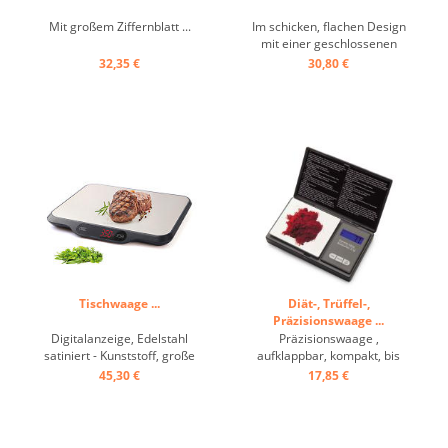
Mit großem Ziffernblatt ...
Im schicken, flachen Design
mit einer geschlossenen
Glasoberfläche, 2 Batterien
32,35 €
30,80 €
inkl. Tarafunktion,
komfortable Bedienung
durch einfaches Berühren
der Sensortasten ...
Tischwaage ...
Diät-, Trüffel-,
Präzisionswaage ...
Digitalanzeige, Edelstahl
Präzisionswaage ,
satiniert - Kunststoff, große
aufklappbar, kompakt, bis
Wiegefläche 29,5/21,5 cm,
650g (0,1gr
45,30 €
17,85 €
aus satiniertem Edelstahl,
Graduierung)schwarze
Tarafunktion, 4 Batterien
Kunststoffbox ...
1,5V ...