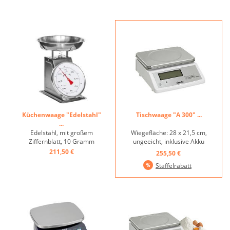
Küchenwaage "Edelstahl"
Tischwaage "A 300" ...
...
Edelstahl, mit großem
Wiegefläche: 28 x 21,5 cm,
Ziffernblatt, 10 Gramm
ungeeicht, inklusive Akku
Teilung ...
und Netzteil ...
211,50 €
255,50 €
Staffelrabatt