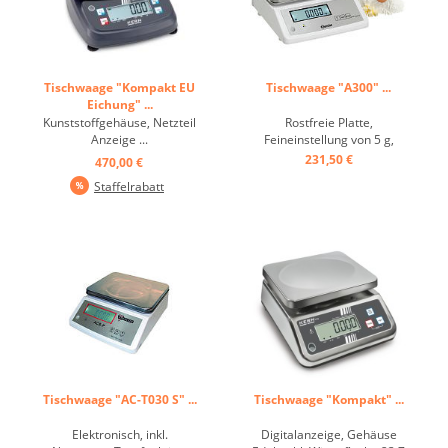
Tischwaage "Kompakt EU
Tischwaage "A300" ...
Eichung" ...
Kunststoffgehäuse, Netzteil
Rostfreie Platte,
Anzeige ...
Feineinstellung von 5 g,
Tarieren 15 kg,
231,50 €
470,00 €
Wiegefläche: 28 x 21,5 cm,
Staffelrabatt
inklusive Akku und Netzteil
...
Tischwaage "AC-T030 S" ...
Tischwaage "Kompakt" ...
Elektronisch, inkl.
Digitalanzeige, Gehäuse