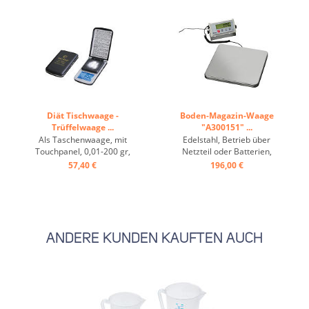
Diät Tischwaage -
Boden-Magazin-Waage
Trüffelwaage ...
"A300151" ...
Als Taschenwaage, mit
Edelstahl, Betrieb über
Touchpanel, 0,01-200 gr,
Netzteil oder Batterien,
aufklappbar, mit
Fernanzeige für
57,40 €
196,00 €
Taschenetui ...
Wandmontage geeignet,
Wiegefläche: B 320 x T 300
mm ...
ANDERE KUNDEN KAUFTEN AUCH