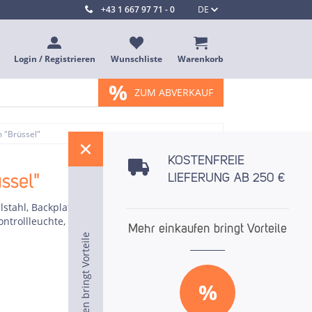
+43 1 667 97 71 - 0
DE
Login / Registrieren
Wunschliste
Warenkorb
%
ZUM ABVERKAUF
 "Brüssel"
%
KOSTENFREIE
ssel"
LIEFERUNG AB 250 €
lstahl, Backplatten aus Gusseisen, Temperatur
ontrollleuchte, An/Aus-Schalter,
Mehr einkaufen bringt Vorteile
Mehr einkaufen bringt Vorteile
Mehr einkaufen bringt Vorteile
%