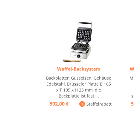
Waffel-Backsystem
W
Backplatten Gusseisen, Gehäuse
Mi
Edelstahl, Brüsseler Platte B 165
x T 105 x H 23 mm, die
Backplatte ist fest ...
s
592,00 €
5
Staffelrabatt