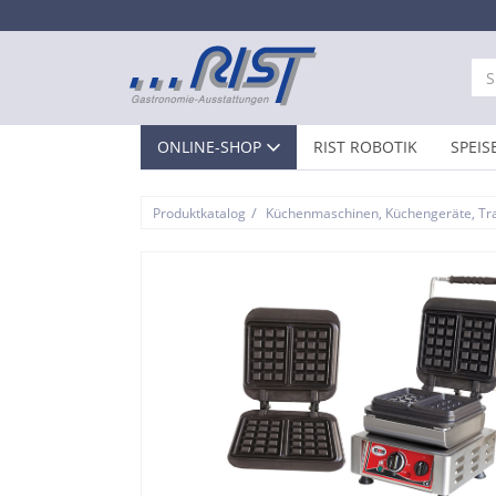
ONLINE-SHOP
RIST ROBOTIK
SPEIS
/
Produktkatalog
Küchenmaschinen, Küchengeräte, Tr