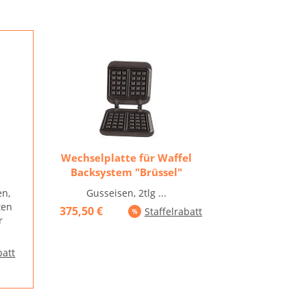
Wechselplatte für Waffel
Backsystem "Brüssel"
en,
Gusseisen, 2tlg ...
ten
375,50 €
Staffelrabatt
r
batt