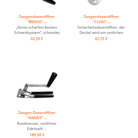
Zangendosenöffner
Zangendosenöffner
"BRAVO" ...
"CLOU" ...
„Keine-scharfen-Kanten-
Sicherheitsdosenöffner, der
Schneidsystem“, schneidet
Deckel wird am seitlichen
die Dose am Rand ein -
Dosenrand ganz sauber
32,55 €
22,75 €
Deckel kann so wieder
eingeschnitten - so dass er
aufgesetzt werden,
bei Bedarf wieder
ergonomischer Griff, großer
aufgesetzt werden kann,
Drehknauf ...
leichtes Abnehmen des
Dosendeckels durch
Deckelzange, besonders
großer Drehknauf für ...
Zangen-Dosenöffner
"HANDY" ...
Rundmesser, rostfreier
Edelstahl ...
189,50 €