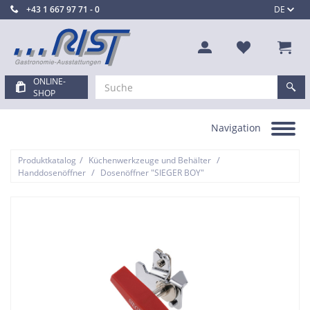
+43 1 667 97 71 - 0
DE
ONLINE-
SHOP
Navigation
Toggle
navigation
/
/
Produktkatalog
Küchenwerkzeuge und Behälter
/
Handdosenöffner
Dosenöffner "SIEGER BOY"