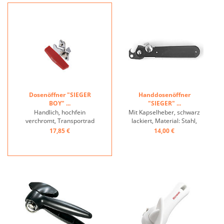
Dosenöffner "SIEGER
Handdosenöffner
BOY" ...
"SIEGER" ...
Handlich, hochfein
Mit Kapselheber, schwarz
verchromt, Transportrad
lackiert, Material: Stahl,
und Schneidmesser aus
Transportrad und
17,85 €
14,00 €
gehärtetem Spezialstahl ...
Schneidmesser aus
gehärtetem Spezialstahl ...