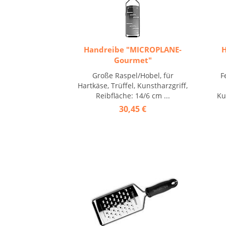
Handreibe "MICROPLANE-
H
Gourmet"
Große Raspel/Hobel, für
F
Hartkäse, Trüffel, Kunstharzgriff,
Reibfläche: 14/6 cm ...
Ku
30,45 €