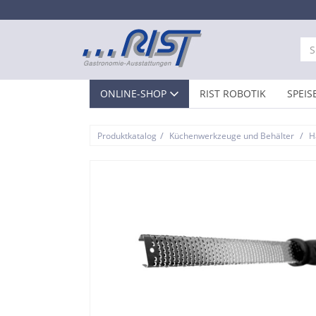
ONLINE-SHOP
RIST ROBOTIK
SPEIS
/
/
Produktkatalog
Küchenwerkzeuge und Behälter
H