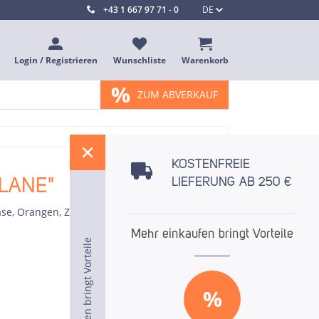
+43 1 667 97 71 - 0
DE
Login / Registrieren
Wunschliste
Warenkorb
%
ZUM ABVERKAUF
%
KOSTENFREIE
PLANE"
LIEFERUNG AB 250 €
äse, Orangen, Zitronen etc.
Mehr einkaufen bringt Vorteile
Mehr einkaufen bringt Vorteile
Mehr einkaufen bringt Vorteile
%