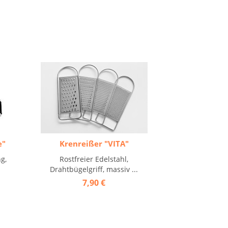
e"
Krenreißer "VITA"
g,
Rostfreier Edelstahl,
Drahtbügelgriff, massiv ...
7,90 €