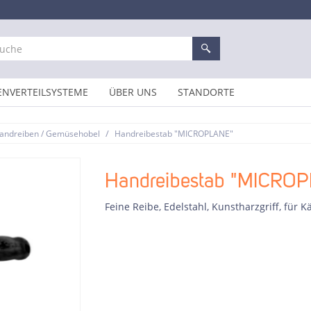
ENVERTEILSYSTEME
ÜBER UNS
STANDORTE
/
andreiben / Gemüsehobel
Handreibestab "MICROPLANE"
Handreibestab "MICRO
Feine Reibe, Edelstahl, Kunstharzgriff, für K