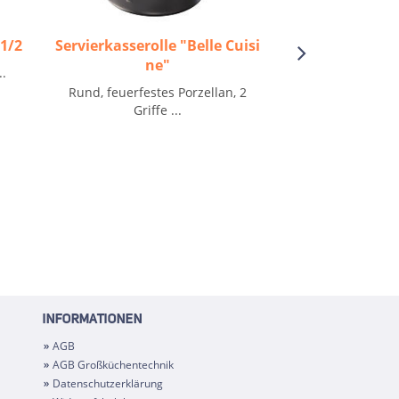
 1/2
Servierkasserolle "Belle Cuisi
Zangendosenö
ne"
..
„Keine-scha
Schneidsystem“
Rund, feuerfestes Porzellan, 2
Dose am Rand ei
Griffe ...
so wied
INFORMATIONEN
AGB
AGB Großküchentechnik
Datenschutzerklärung