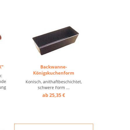
X"
Backwanne-
Königskuchenform
h:
ende
Konisch, anithaftbeschichtet,
ung
schwere Form ...
ab 25,35 €