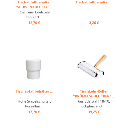
Tischabfallbehälter
Tischabfallbehälter ...
"SCHWENKDECKEL" ...
Rostfreier Edelstahl
...
satiniert ...
12,70 €
3,26 €
Tischabfallbehälter ...
Tischkehr-Roller
"KRÜMELSCHLUCKER" ...
Hohe Stapelschulter,
Aus Edelstahl 18/10,
Porzellan ...
hochglänzend, mit
lackiertem Holzgriff, eine
17,70 €
39,25 €
Bürstenwalze, zum Kehren
von Krümeln ...