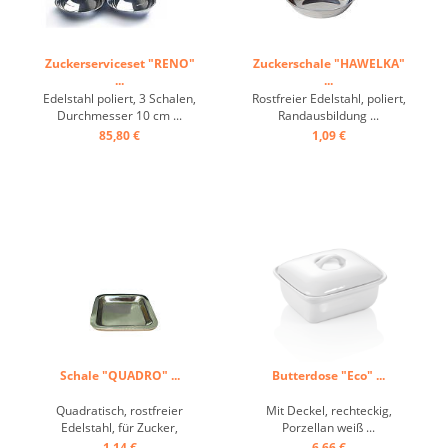
Zuckerserviceset "RENO"
Zuckerschale "HAWELKA"
...
...
Edelstahl poliert, 3 Schalen,
Rostfreier Edelstahl, poliert,
Durchmesser 10 cm ...
Randausbildung ...
85,80 €
1,09 €
Schale "QUADRO" ...
Butterdose "Eco" ...
Quadratisch, rostfreier
Mit Deckel, rechteckig,
Edelstahl, für Zucker,
Porzellan weiß ...
Butter, Teebeutel ...
1,14 €
6,66 €