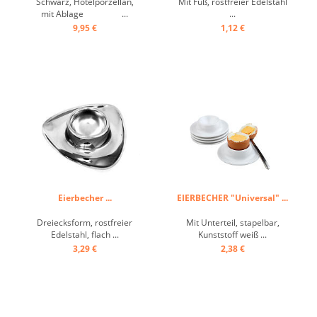
Schwarz, Hotelporzellan,
Mit Fuß, rostfreier Edelstahl
mit Ablage ...
...
9,95 €
1,12 €
Eierbecher ...
EIERBECHER "Universal" ...
Dreiecksform, rostfreier
Mit Unterteil, stapelbar,
Edelstahl, flach ...
Kunststoff weiß ...
3,29 €
2,38 €