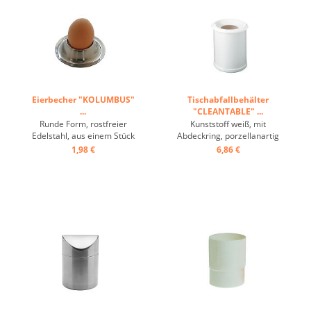
Eierbecher "KOLUMBUS"
Tischabfallbehälter
...
"CLEANTABLE" ...
Runde Form, rostfreier
Kunststoff weiß, mit
Edelstahl, aus einem Stück
Abdeckring, porzellanartig
...
glänzende Oberfläche,
1,98 €
6,86 €
Deckelelement zum
leichten Entleeren und
Reinigen abnehmbar,
spülmaschinengeeignet ...