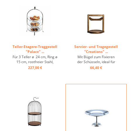
Teller-Etagere-Traggestell
Servier- und Tragegestell
"Palace" ...
"Creations" ...
Für 3 Teller ø 24 cm, Ring ø
Mit Bügel zum Fixieren
15 cm, rostfreier Stahl,
der Schüsseln, ideal für
Knopf: Eichelform ...
Pier/Storm, Holz ...
227,00 €
66,40 €