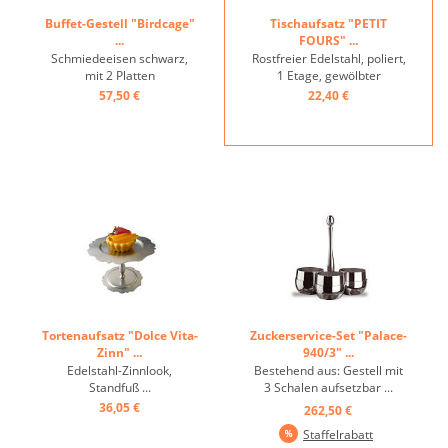
Buffet-Gestell "Birdcage"
Tischaufsatz "PETIT
...
FOURS" ...
Schmiedeeisen schwarz,
Rostfreier Edelstahl, poliert,
mit 2 Platten
1 Etage, gewölbter
aus Akazienholz, zum
Säulenfuß ...
57,50 €
22,40 €
Stellen oder Hängen ...
Tortenaufsatz "Dolce Vita-
Zuckerservice-Set "Palace-
Zinn" ...
940/3" ...
Edelstahl-Zinnlook,
Bestehend aus: Gestell mit
Standfuß ...
3 Schalen aufsetzbar ...
36,05 €
262,50 €
Staffelrabatt