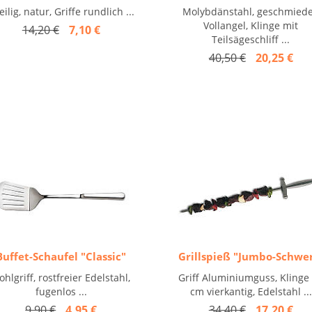
eilig, natur, Griffe rundlich ...
Molybdänstahl, geschmiede
Vollangel, Klinge mit
14,20 €
7,10 €
Teilsägeschliff ...
40,50 €
20,25 €
Buffet-Schaufel "Classic"
Grillspieß "Jumbo-Schwe
ohlgriff, rostfreier Edelstahl,
Griff Aluminiumguss, Klinge
fugenlos ...
cm vierkantig, Edelstahl ...
9,90 €
4,95 €
34,40 €
17,20 €