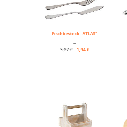
Fischbesteck "ATLAS"
...
3,87 €
1,94 €