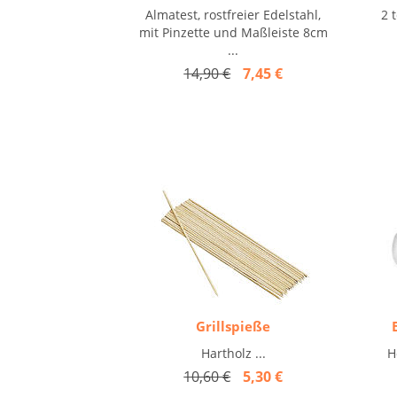
Almatest, rostfreier Edelstahl,
2 t
mit Pinzette und Maßleiste 8cm
...
14,90 €
7,45 €
Grillspieße
Hartholz ...
H
10,60 €
5,30 €