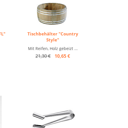
FL"
Tischbehälter "Country
Style"
Mit Reifen, Holz gebeizt ...
21,30 €
10,65 €