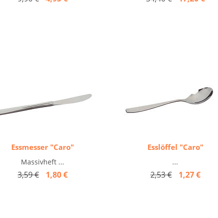
Essmesser "Caro"
Esslöffel "Caro"
Massivheft ...
...
3,59 €
1,80 €
2,53 €
1,27 €