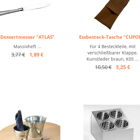
Dessertmesser "ATLAS"
Essbesteck-Tasche "CUPO
Massivheft ...
Für 4 Besteckteile, mit
verschließbarer Klappe,
3,77 €
1,89 €
Kunstleder braun, K05 ...
10,50 €
5,25 €