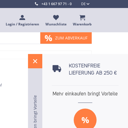
+43 1 667 97 71 - 0
DE
Login / Registrieren
Wunschliste
Warenkorb
%
ZUM ABVERKAUF
%
KOSTENFREIE
LIEFERUNG AB 250 €
l
Mehr einkaufen bringt Vorteile
Mehr einkaufen bringt Vorteile
Mehr einkaufen bringt Vorteile
%