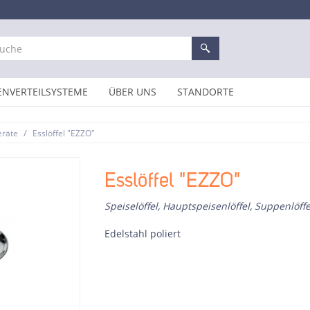
ENVERTEILSYSTEME
ÜBER UNS
STANDORTE
/
eräte
Esslöffel "EZZO"
Esslöffel "EZZO"
Speiselöffel, Hauptspeisenlöffel, Suppenlöffe
Edelstahl poliert