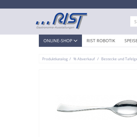
ONLINE-SHOP
RIST ROBOTIK
SPEIS
/
/
Produktkatalog
% Abverkauf
Bestecke und Tafelg