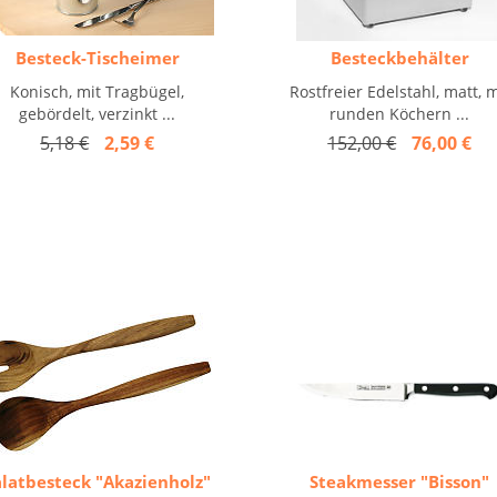
Besteck-Tischeimer
Besteckbehälter
Konisch, mit Tragbügel,
Rostfreier Edelstahl, matt, m
gebördelt, verzinkt ...
runden Köchern ...
5,18 €
2,59 €
152,00 €
76,00 €
alatbesteck "Akazienholz"
Steakmesser "Bisson"