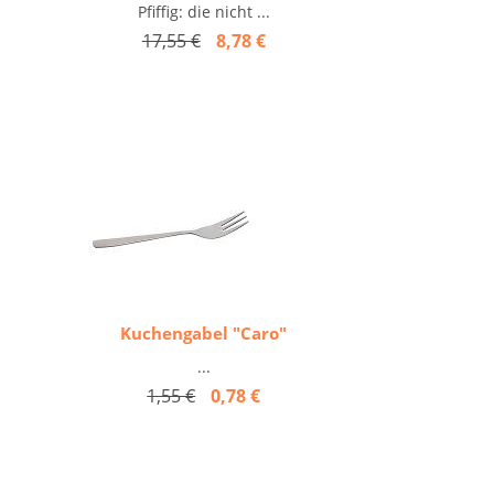
Pfiffig: die nicht ...
17,55 €
8,78 €
Kuchengabel "Caro"
...
1,55 €
0,78 €