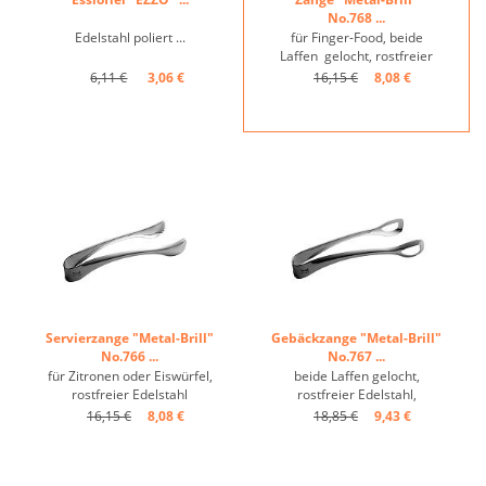
No.768 ...
Edelstahl poliert ...
für Finger-Food, beide
Laffen gelocht, rostfreier
Edelstahl ...
6,11 €
3,06 €
16,15 €
8,08 €
Servierzange "Metal-Brill"
Gebäckzange "Metal-Brill"
No.766 ...
No.767 ...
für Zitronen oder Eiswürfel,
beide Laffen gelocht,
rostfreier Edelstahl
rostfreier Edelstahl,
fugenlos ...
fugenlos ...
16,15 €
8,08 €
18,85 €
9,43 €