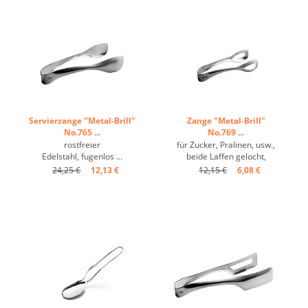
Servierzange "Metal-Brill"
Zange "Metal-Brill"
No.765 ...
No.769 ...
rostfreier
für Zucker, Pralinen, usw.,
Edelstahl, fugenlos ...
beide Laffen gelocht,
rostfreier Edelstahl ...
24,25 €
12,13 €
12,15 €
6,08 €