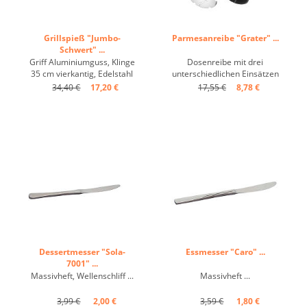
Grillspieß "Jumbo-
Parmesanreibe "Grater" ...
Schwert" ...
Griff Aluminiumguss, Klinge
Dosenreibe mit drei
35 cm vierkantig, Edelstahl
unterschiedlichen Einsätzen
...
(grob, fein, Hobel),
34,40 €
17,20 €
17,55 €
8,78 €
Microschliff. Pfiffig: die nicht
genutzten Reibeinsätze
können in dem Deckel des
Druckstempels
untergebracht werden. ...
Dessertmesser "Sola-
Essmesser "Caro" ...
7001" ...
Massivheft, Wellenschliff ...
Massivheft ...
3,99 €
2,00 €
3,59 €
1,80 €