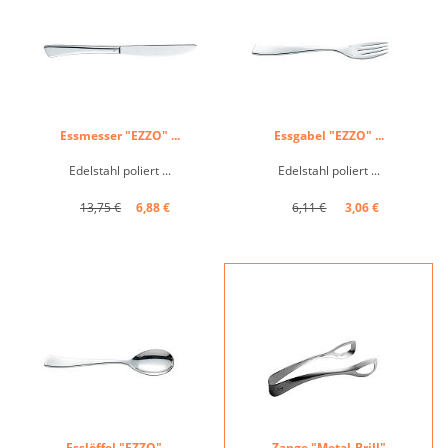
Essmesser "EZZO" ...
Essgabel "EZZO" ...
Edelstahl poliert ...
Edelstahl poliert ...
13,75 €
6,88 €
6,11 €
3,06 €
Esslöffel "EZZO" ...
Zange "Metal-Brill"