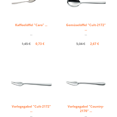
Kaffeelöffel "Caro" ...
Gemüselöffel "Cult-2172"
...
...
...
1,45 €
0,73 €
5,34 €
2,67 €
Vorlegegabel "Cult-2172"
Vorlegegabel "Country-
...
2170" ...
...
...