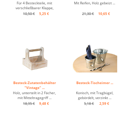
Für 4 Besteckteile, mit
Mit Reifen, Holz gebeizt ...
verschließbarer Klappe,
Kunstleder braun, K05 ...
10,50 €
5,25 €
21,30 €
10,65 €
Besteck-Zutatenbehälter
Besteck-Tischeimer ...
"Vintage" ...
Holz, unterteilt in 2 Fächer,
Konisch, mit Tragbügel,
mit Mitteltragegriff ...
gebördelt, verzinkt ...
18,95 €
9,48 €
5,18 €
2,59 €