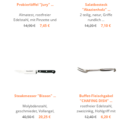
Probierlöffel "Jury" ...
Salatbesteck
"Akazienholz" ...
Almatest, rostfreier
2 teilig, natur, Griffe
Edelstahl, mit Pinzette und
rundlich ...
Maßleiste 8cm ...
14,90 €
7,45 €
14,20 €
7,10 €
Steakmesser "Bisson" ...
Buffet-Fleischgabel
"CHAFING DISH" ...
Molybdänstahl,
rostfreier Edelstahl,
geschmiedet, Vollangel,
zweizinkig, Hohlgriff mit
Klinge mit Teilsägeschliff ...
Haken ...
40,50 €
20,25 €
12,40 €
6,20 €