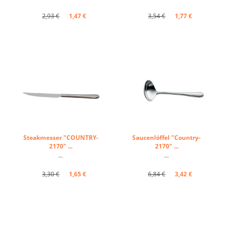
2,93 €
1,47 €
3,54 €
1,77 €
Steakmesser "COUNTRY-
Saucenlöffel "Country-
2170" ...
2170" ...
...
...
3,30 €
1,65 €
6,84 €
3,42 €