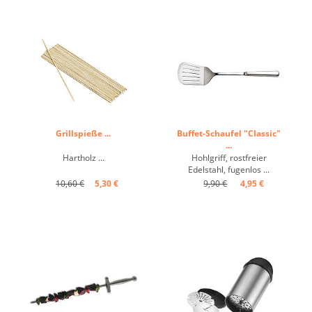
Grillspieße ...
Buffet-Schaufel "Classic"
...
Hartholz ...
Hohlgriff, rostfreier
Edelstahl, fugenlos ...
10,60 €
5,30 €
9,90 €
4,95 €