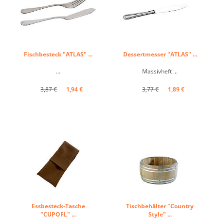
Fischbesteck "ATLAS" ...
Dessertmesser "ATLAS" ...
...
Massivheft ...
3,87 €
1,94 €
3,77 €
1,89 €
Essbesteck-Tasche
Tischbehälter "Country
"CUPOFL" ...
Style" ...