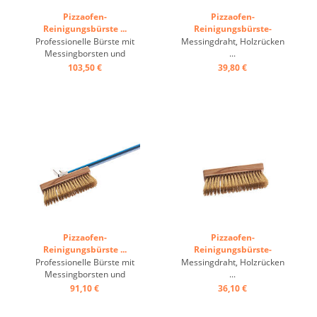
Pizzaofen-
Pizzaofen-
Reinigungsbürste ...
Reinigungsbürste-
Ersatzkopf ...
Professionelle Bürste mit
Messingdraht, Holzrücken
Messingborsten und
...
Schaber aus Edelstahl auf
103,50 €
39,80 €
dem Bürstenrücken. Stiel
aus eloxiertem Aluminium,
runder Bürstenkopf, um das
äußerste Ende von runden
Öfen zu erreichen, welches
rechteckige Bürsten nicht ...
Pizzaofen-
Pizzaofen-
Reinigungsbürste ...
Reinigungsbürste-
Ersatzkopf ...
Professionelle Bürste mit
Messingdraht, Holzrücken
Messingborsten und
...
Schaber aus Edelstahl auf
91,10 €
36,10 €
dem Bürstenrücken. Stiel
aus eloxiertem Aluminium.