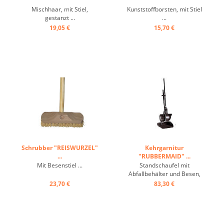
Mischhaar, mit Stiel,
Kunststoffborsten, mit Stiel
gestanzt ...
...
19,05 €
15,70 €
Schrubber "REISWURZEL"
Kehrgarnitur
...
"RUBBERMAID" ...
Mit Besenstiel ...
Standschaufel mit
Abfallbehälter und Besen,
großer Abfallbehälter
23,70 €
83,30 €
selbstschließend beim
Anheben der Garnitur,
unauffälliges Reinigen im
Gästebereich ...