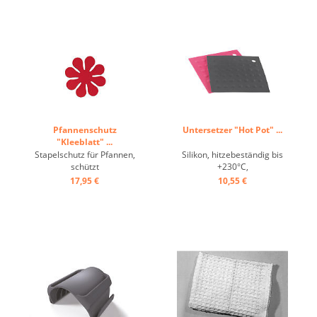
Pfannenschutz
Untersetzer "Hot Pot" ...
"Kleeblatt" ...
Stapelschutz für Pfannen,
Silikon, hitzebeständig bis
schützt
+230°C,
Antihaftbeschichtungen,
spülmaschinengeeignet
17,95 €
10,55 €
rutschfeste gummierte
auch als Topflappen
Unterseite, ideal für alle
verwendbar, per Paar ...
Pfannen bis ø 32 cm ...