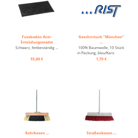
Fussboden Anti-
Geschirrtuch "München"
Ermüdungsmatte
...
"KM200" ...
Schwarz, fettbeständig ...
100% Baumwolle, 10 Stück
in Packung, blau/Karo
...
55,00 €
1,79 €
Kehrbesen ...
Straßenbesen ...