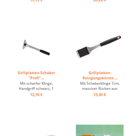
Grillplatten-Schaber
Grillplatten-
"Profi" ...
Reingungsbürste ...
Mit scharfer Klinge,
Mit Schaberklinge 7cm,
Handgriff schwarz, 1
massiver Rücken aus
Ersatzklinge ...
Edelstahl, Kunststoffgriff.
12,10 €
13,45 €
Zum einfachen Reinigen des
Grills, beseitigt hartnäckige
Grillreste, auch an schwer
zugänglichen Stellen, mit
Hängeöse ...