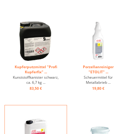
Kupferputzmittel "Profi
Porzellanreiniger
Kupferfix" ...
"ETOLIT" ...
Kunststoffkanister schwarz,
Scheuermittel für
ca. 6,7 kg ...
Metallabrieb ...
83,50 €
19,80 €