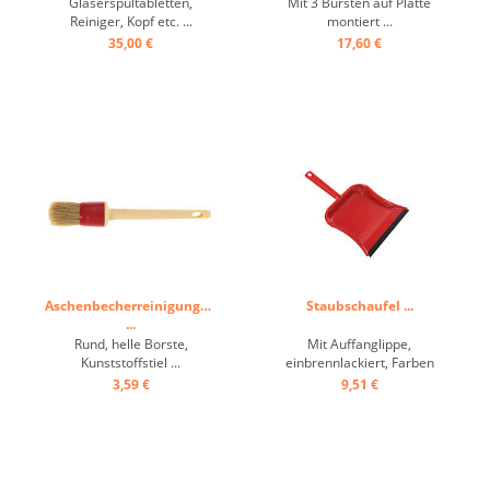
Gläserspültabletten,
Mit 3 Bürsten auf Platte
Reiniger, Kopf etc. ...
montiert ...
35,00 €
17,60 €
Aschenbecherreinigungspinsel
Staubschaufel ...
...
Rund, helle Borste,
Mit Auffanglippe,
Kunststoffstiel ...
einbrennlackiert, Farben
sortiert ...
3,59 €
9,51 €