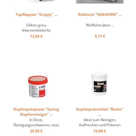
Topflappen "Grippy" ...
Reibtuch "NASHORN" ...
Silikon grau,
Waffelstruktur ...
lebensmittelecht,
Mehrzweck, hitzebeständig
12,05 €
5,17 €
bis +250° C ...
Kupferputzpasta "Spring
Kupferputzmittel "Bistro"
Kupferreiniger" ...
...
In Dose,
Ideal zum Reinigen,
Reinigungsschwamm, nass
Auffrischen und Polieren
verwenden ...
von Kupferutensilien,
25,50 €
72,60 €
Konzentrat ...