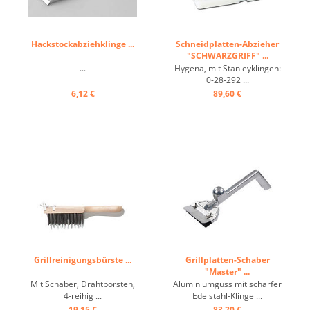
Hackstockabziehklinge ...
Schneidplatten-Abzieher
"SCHWARZGRIFF" ...
...
Hygena, mit Stanleyklingen:
0-28-292 ...
6,12 €
89,60 €
Grillreinigungsbürste ...
Grillplatten-Schaber
"Master" ...
Mit Schaber, Drahtborsten,
Aluminiumguss mit scharfer
4-reihig ...
Edelstahl-Klinge ...
19,15 €
83,20 €