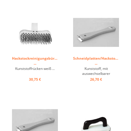
Mit Messingborsten wird
die Reinigung schneller und
effizienter. Der Bürstenkopf
ist ausrichtbar, um jeden
Bereich ...
Hackstockreinigungsbürste
Schneidplatten/Hackstockabzieh
...
...
Kunststoffrücken weiß ...
Kunststoff, mit
auswechselbarer
Metallklinge ...
30,75 €
26,70 €