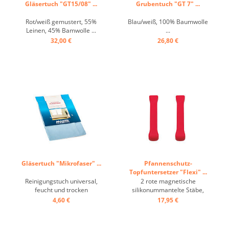
Gläsertuch "GT15/08" ...
Grubentuch "GT 7" ...
Rot/weiß gemustert, 55%
Blau/weiß, 100% Baumwolle
Leinen, 45% Bamwolle ...
...
32,00 €
26,80 €
Gläsertuch "Mikrofaser" ...
Pfannenschutz-
Topfuntersetzer "Flexi" ...
Reinigungstuch universal,
2 rote magnetische
feucht und trocken
silikonummantelte Stäbe,
anwendbar ...
einfach auf Pfannenboden
4,60 €
17,95 €
anlegen ...