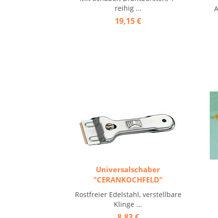
reihig ...
A
19,15 €
Universalschaber
"CERANKOCHFELD"
Rostfreier Edelstahl, verstellbare
Klinge ...
8,83 €