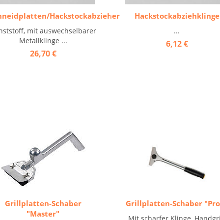
hneidplatten/Hackstockabzieher
Hackstockabziehklinge
nststoff, mit auswechselbarer
...
Metallklinge ...
6,12 €
26,70 €
Grillplatten-Schaber
Grillplatten-Schaber "Pro
"Master"
Mit scharfer Klinge, Handgri