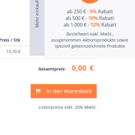
ab 250 € -
5%
Rabatt
ab 500 € -
10%
Rabatt
ab 1.000 € -
12%
Rabatt
Bestellwert exkl. MwSt.,
Preis / Stk
Preis
ausgenommen Aktionsprodukte sowie
speziell gekennzeichnete Produkte
15,70
€
0,00
€
0,00
€
Gesamtpreis:
In den Warenkorb
Listenpreise exkl. 20% MwSt.