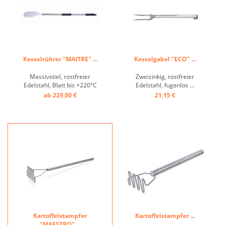
Kesselrührer "MAITRE" ...
Kesselgabel "ECO" ...
Massivstiel, rostfreier
Zweizinkig, rostfreier
Edelstahl, Blatt bis +220°C
Edelstahl, fugenlos ...
hitzebeständig ...
ab 229,00 €
21,15 €
Kartoffelstampfer
Kartoffelstampfer ...
"MAESTRO" ...