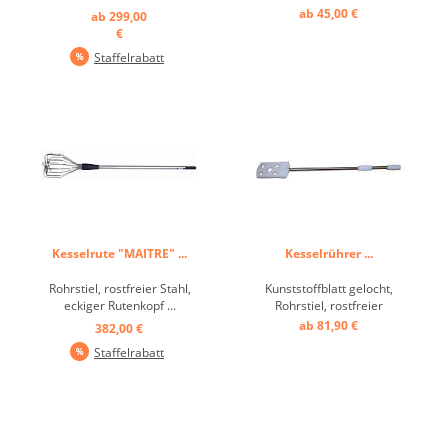
Ausführung ...
Drähte ...
ab 45,00 €
ab 299,00
€
Staffelrabatt
Kesselrute "MAITRE" ...
Kesselrührer ...
Rohrstiel, rostfreier Stahl,
Kunststoffblatt gelocht,
eckiger Rutenkopf ...
Rohrstiel, rostfreier
Edelstahl ...
ab 81,90 €
382,00 €
Staffelrabatt