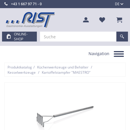
+43 1 667 97 71 - 0
DE
ONLINE-
SHOP
Navigation
Toggle
navigation
/
/
Produktkatalog
Küchenwerkzeuge und Behälter
/
Kesselwerkzeuge
Kartoffelstampfer "MAESTRO"