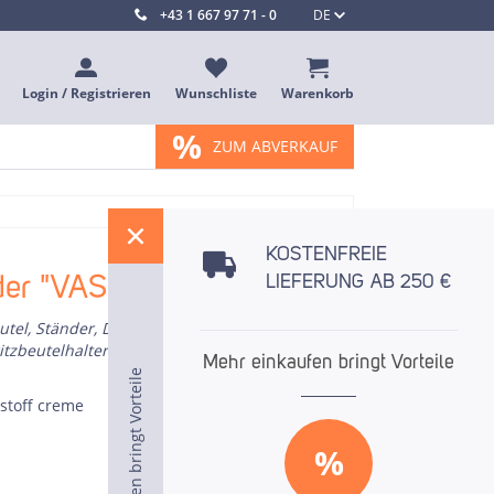
+43 1 667 97 71 - 0
DE
Login / Registrieren
Wunschliste
Warenkorb
%
ZUM ABVERKAUF
%
KOSTENFREIE
der "VASE"
LIEFERUNG AB 250 €
utel, Ständer, Dressiersackständer,
itzbeutelhalter
Mehr einkaufen bringt Vorteile
Mehr einkaufen bringt Vorteile
Mehr einkaufen bringt Vorteile
stoff creme
%