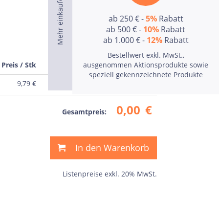
ab 250 € -
5%
Rabatt
ab 500 € -
10%
Rabatt
ab 1.000 € -
12%
Rabatt
Bestellwert exkl. MwSt.,
Preis / Stk
Preis
ausgenommen Aktionsprodukte sowie
speziell gekennzeichnete Produkte
9,79
€
0,00
€
0,00
€
Gesamtpreis:
In den Warenkorb
Listenpreise exkl. 20% MwSt.