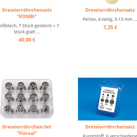
Dressierröhrchensatz
Dressierröhrchensatz
"KOMBI"
Perlon, 6-teilig, 3-13 mm ..
ißblech, 7 Stück gesternt + 7
7,25 €
Stück glatt ...
40,00 €
Dressierröhrchen-Set
Dressierröhrchensatz
"Floreal"
Kunststoff, 6 verschieden