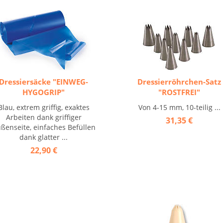
Dressiersäcke "EINWEG-
Dressierröhrchen-Satz
HYGOGRIP"
"ROSTFREI"
Blau, extrem griffig, exaktes
Von 4-15 mm, 10-teilig ...
Arbeiten dank griffiger
31,35 €
ßenseite, einfaches Befüllen
dank glatter ...
22,90 €