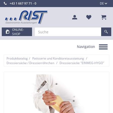
+43 1 667 97 71 - 0
DE
ONLINE-
SHOP
Navigation
Toggle
navigation
/
/
Produktkatalog
Patisserie und Konditoreiausstattung
/
Dressiersäcke / Dressierröhrchen
Dressiersäcke "EINWEG-HYGO"