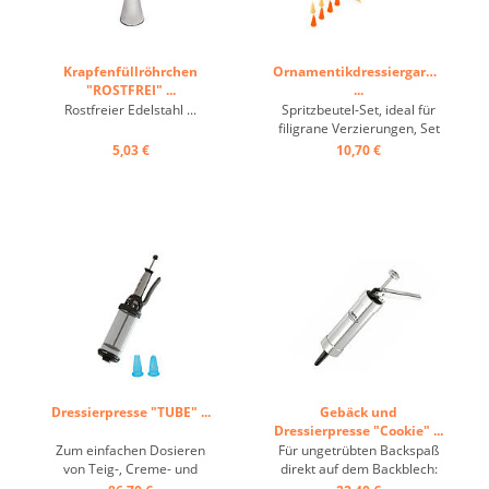
Krapfenfüllröhrchen
Ornamentikdressiergarnitur
"ROSTFREI" ...
...
Rostfreier Edelstahl ...
Spritzbeutel-Set, ideal für
filigrane Verzierungen, Set
aus 4 Spritzbeuteln und 8
5,03 €
10,70 €
Tüllen im Polybeutel, davon
je 4 Tüllen elfenbein für
Eiweiß Ø 0,8 mm, und
orange für Kuvertüre Ø 0,5
mm ...
Dressierpresse "TUBE" ...
Gebäck und
Dressierpresse "Cookie" ...
Zum einfachen Dosieren
Für ungetrübten Backspaß
von Teig-, Creme- und
direkt auf dem Backblech:
Schaumzubereitungen. Zum
Exakte Teigportionen durch