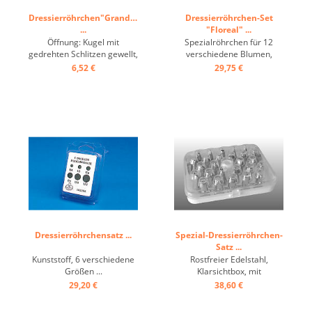
Dressierröhrchen"Grande"
Dressierröhrchen-Set
...
"Floreal" ...
Öffnung: Kugel mit
Spezialröhrchen für 12
gedrehten Schlitzen gewellt,
verschiedene Blumen,
Spitze geschlossen,
Edelstahl, Kassette ...
6,52 €
29,75 €
Edelstahl ...
Dressierröhrchensatz ...
Spezial-Dressierröhrchen-
Satz ...
Kunststoff, 6 verschiedene
Rostfreier Edelstahl,
Größen ...
Klarsichtbox, mit
Dressiersackansatz ...
29,20 €
38,60 €