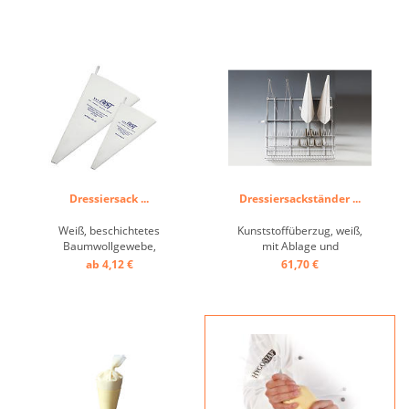
Dressiersack ...
Dressiersackständer ...
Weiß, beschichtetes
Kunststoffüberzug, weiß,
Baumwollgewebe,
mit Ablage und
verschweißt, mit Aufhänger
Wandhänger, praktische
ab 4,12 €
61,70 €
...
Aufbewahrungsmöglichkeit
für Spritzbeutel, Tüllen und
Kleingeräte ...