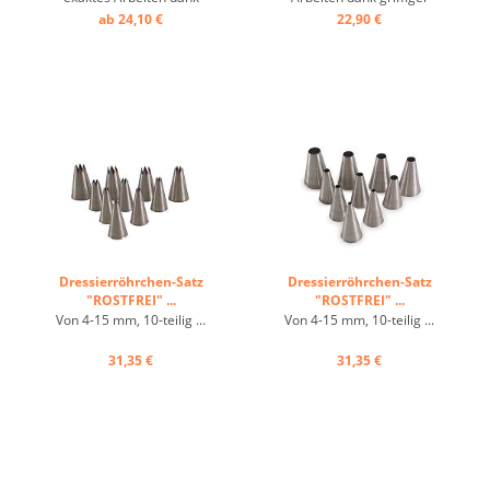
griffiger Außenseite,
Außenseite, einfaches
ab 24,10 €
22,90 €
einfaches Befüllen dank
Befüllen dank glatter
glatter Innenseite, mit und
Innenseite, mit und ohne
ohne Tülle einsetzbar, im
Tülle einsetzbar, im
Abreißkarton, 80 µ ...
Abreißkarton ...
Dressierröhrchen-Satz
Dressierröhrchen-Satz
"ROSTFREI" ...
"ROSTFREI" ...
Von 4-15 mm, 10-teilig ...
Von 4-15 mm, 10-teilig ...
31,35 €
31,35 €