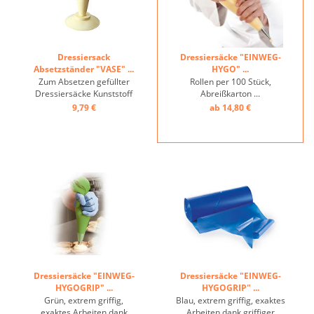
Dressiersack
Dressiersäcke "EINWEG-
Absetzständer "VASE" ...
HYGO" ...
Zum Absetzen gefüllter
Rollen per 100 Stück,
Dressiersäcke Kunststoff
Abreißkarton ...
creme ...
9,79 €
ab 14,80 €
Dressiersäcke "EINWEG-
Dressiersäcke "EINWEG-
HYGOGRIP" ...
HYGOGRIP" ...
Grün, extrem griffig,
Blau, extrem griffig, exaktes
exaktes Arbeiten dank
Arbeiten dank griffiger