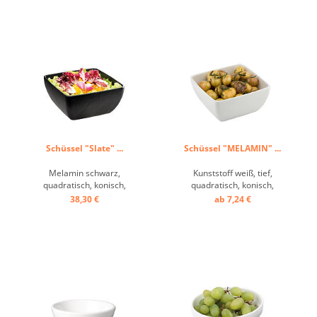
°C ...
Schüssel "Slate" ...
Schüssel "MELAMIN" ...
Melamin schwarz,
Kunststoff weiß, tief,
quadratisch, konisch,
quadratisch, konisch,
abgerundet, Warmanwendung
abgerundet, massiv,
38,30 €
ab 7,24 €
bis +70°C ...
Porzellan-Optik,
spülmaschinengeeignet,
Warmanwendung bis +70°C
...