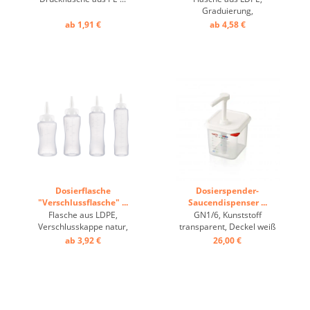
Graduierung,
Silikonverschluss ...
ab 1,91 €
ab 4,58 €
Dosierflasche
Dosierspender-
"Verschlussflasche" ...
Saucendispenser ...
Flasche aus LDPE,
GN1/6, Kunststoff
Verschlusskappe natur,
transparent, Deckel weiß
Graduierung ...
mit Pumpe, Colorclip ...
ab 3,92 €
26,00 €