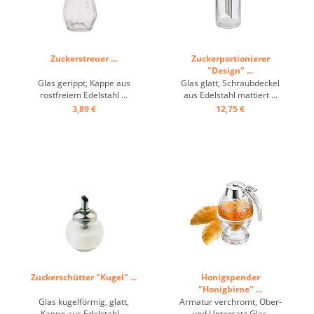
Zuckerstreuer ...
Zuckerportionierer
"Design" ...
Glas gerippt, Kappe aus
Glas glatt, Schraubdeckel
rostfreiem Edelstahl ...
aus Edelstahl mattiert ...
3,89 €
12,75 €
Zuckerschütter "Kugel" ...
Honigspender
"Honigbirne" ...
Glas kugelförmig, glatt,
Armatur verchromt, Ober-
Kappe aus Edelstahl ...
und Untersatz Glas,