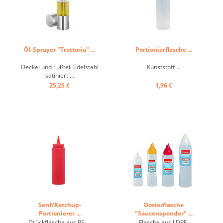
Öl-Sprayer "Trattoria" ...
Portionierflasche ...
Deckel und Fußteil Edelstahl
Kunststoff ...
satiniert ...
25,25 €
1,96 €
Senf/Ketchup-
Dosierflasche
Portionierer ...
"Saucenspender" ...
Drückflasche aus PE ...
Flasche aus LDPE,