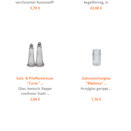
verchromter Kunststoff-
kegelförmig, in
Deckel ...
Geschenkverpackung ...
5,70 €
43,60 €
Salz- & Pfefferstreuer
Zahnstocherglas
"Turm" ...
"Modena" ...
Glas, konisch, Kappe
Acrylglas gerippt ...
rostfreier Stahl ...
2,86 €
1,76 €