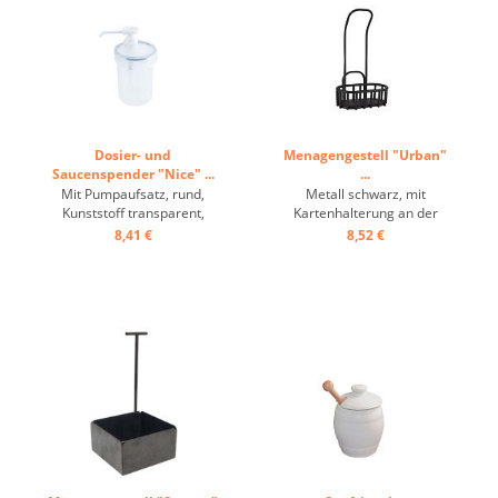
Dosier- und
Menagengestell "Urban"
Saucenspender "Nice" ...
...
Mit Pumpaufsatz, rund,
Metall schwarz, mit
Kunststoff transparent,
Kartenhalterung an der
Dichtdeckel mit Clips ...
Rückseite ...
8,41 €
8,52 €