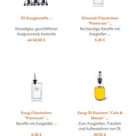
Öl-Essigkaraffe ...
Olivenöl-Fläschchen
"Premium" ...
Kristallglas, geschliffener
Rechteckige Karaffe mit
Ausgussrand, konische
Ausgießer ...
Form, Ölausgießer ...
ab 64,60 €
5,45 €
Essig-Fläschchen
Essig-Öl Dosierer "Cole &
"Premium" ...
Mason" ...
Karaffe mit Ausgießer ...
Zum Ausgießen, Träufeln
und Aufbewahren von Öl,
Essig oder Sojasauce - der
6,30 €
30,65 €