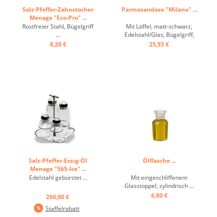
Salz-Pfeffer-Zahnstocher
Parmesandose "Milano" ...
Menage "Eco-Pro" ...
Rostfreier Stahl, Bügelgriff
Mit Löffel, matt-schwarz,
...
Edelstahl/Glas, Bügelgriff,
Glas: 9/5 cm ...
8,20 €
25,55 €
Salz-Pfeffer-Essig-Öl
Ölflasche ...
Menage "565-Ice" ...
Edelstahl gebürstet ...
Mit eingeschliffenem
Glasstoppel, zylindrisch ...
6,80 €
260,00 €
Staffelrabatt