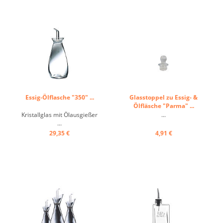
Essig-Ölflasche "350" ...
Glasstoppel zu Essig- &
Ölfläsche "Parma" ...
Kristallglas mit Ölausgießer
...
...
29,35 €
4,91 €