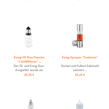
Flow Select Öl- und
Essiggießer. Mit
verstopfsicherem Deckel,
Träufel-, Gieß- und
Verschließpositionen, sowie
einem einzigartigen
Rückflusssystem, das ...
Essig+Öl Duo Flasche
Essig-Sprayer "Trattoria"
"Cole&Mason" ...
...
Der Öl- und Essig-Duo-
Deckel und Fußteil Edelstahl
Ausgießer wurde als
satiniert ...
praktische und elegante
35,70 €
25,25 €
Lösung für Öl und Essig
entwickelt, indem beide
gleichzeitig im selben Gefäß
aufbewahrt werden. Der
Ausgießer verfügt über
separate Ausgießer und
unser ...