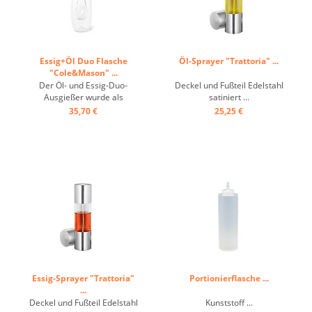
Essig+Öl Duo Flasche
Öl-Sprayer "Trattoria" ...
"Cole&Mason" ...
Der Öl- und Essig-Duo-
Deckel und Fußteil Edelstahl
Ausgießer wurde als
satiniert ...
praktische und elegante
35,70 €
25,25 €
Lösung für Öl und Essig
entwickelt, indem beide
gleichzeitig im selben Gefäß
aufbewahrt werden. Der
Ausgießer verfügt über
separate Ausgießer und
unser ...
Essig-Sprayer "Trattoria"
Portionierflasche ...
...
Deckel und Fußteil Edelstahl
Kunststoff ...