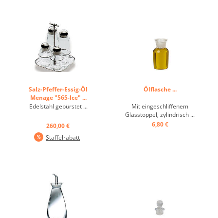
Salz-Pfeffer-Essig-Öl
Ölflasche ...
Menage "565-Ice" ...
Edelstahl gebürstet ...
Mit eingeschliffenem
Glasstoppel, zylindrisch ...
6,80 €
260,00 €
Staffelrabatt