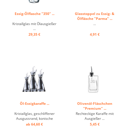
Essig-Ölflasche "350" ...
Glasstoppel zu Essig- &
Ölfläsche "Parma" ...
Kristallglas mit Ölausgießer
...
...
29,35 €
4,91 €
Öl-Essigkaraffe ...
Olivenöl-Fläschchen
"Premium" ...
Kristallglas, geschliffener
Rechteckige Karaffe mit
Ausgussrand, konische
Ausgießer ...
Form, Ölausgießer ...
ab 64,60 €
5,45 €