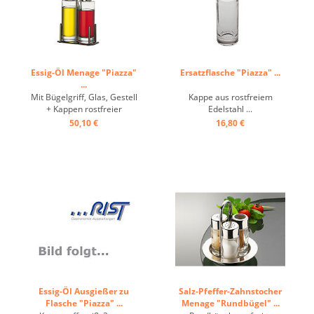
Essig-Öl Menage "Piazza"
Ersatzflasche "Piazza" ...
...
Mit Bügelgriff, Glas, Gestell
Kappe aus rostfreiem
+ Kappen rostfreier
Edelstahl ...
Edelstahl ...
50,10 €
16,80 €
Essig-Öl Ausgießer zu
Salz-Pfeffer-Zahnstocher
Flasche "Piazza" ...
Menage "Rundbügel" ...