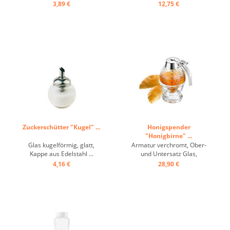
3,89 €
12,75 €
Zuckerschütter "Kugel" ...
Honigspender
"Honigbirne" ...
Glas kugelförmig, glatt,
Armatur verchromt, Ober-
Kappe aus Edelstahl ...
und Untersatz Glas,
praktisches Einhand-
4,16 €
28,90 €
Bedienprinzip ...