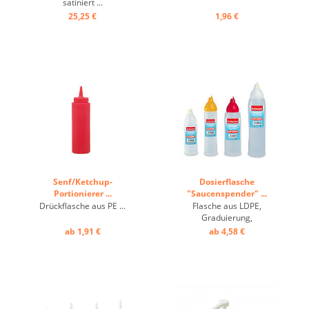
satiniert ...
25,25 €
1,96 €
Senf/Ketchup-
Dosierflasche
Portionierer ...
"Saucenspender" ...
Drückflasche aus PE ...
Flasche aus LDPE,
Graduierung,
Silikonverschluss ...
ab 1,91 €
ab 4,58 €