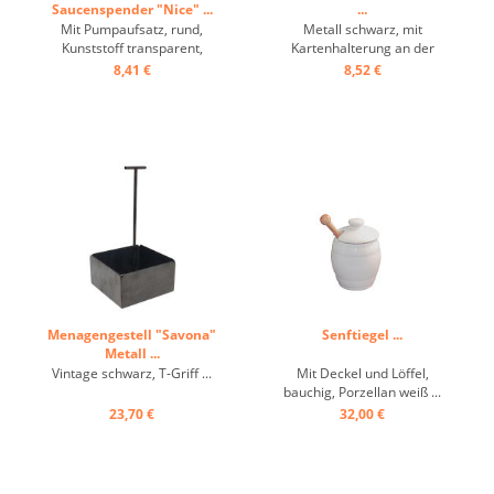
Saucenspender "Nice" ...
...
Mit Pumpaufsatz, rund,
Metall schwarz, mit
Kunststoff transparent,
Kartenhalterung an der
Dichtdeckel mit Clips ...
Rückseite ...
8,41 €
8,52 €
Menagengestell "Savona"
Senftiegel ...
Metall ...
Vintage schwarz, T-Griff ...
Mit Deckel und Löffel,
bauchig, Porzellan weiß ...
23,70 €
32,00 €