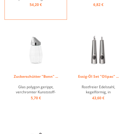
54,20 €
6,82 €
Zuckerschütter "Bonn" ...
Essig-Öl Set "Olipac" ...
Glas polygon gerippt,
Rostfreier Edelstahl,
verchromter Kunststoff-
kegelförmig, in
Deckel ...
Geschenkverpackung ...
5,70 €
43,60 €