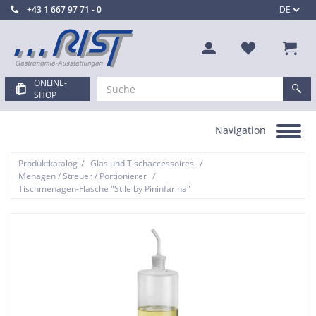
+43 1 667 97 71 - 0
DE
ONLINE-
SHOP
Navigation
Toggle
navigation
/
/
Produktkatalog
Glas und Tischaccessoires
/
Menagen / Streuer / Portionierer
Tischmenagen-Flasche "Stile by Pininfarina"