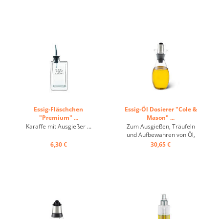
Essig-Fläschchen
Essig-Öl Dosierer "Cole &
"Premium" ...
Mason" ...
Karaffe mit Ausgießer ...
Zum Ausgießen, Träufeln
und Aufbewahren von Öl,
Essig oder Sojasauce - der
6,30 €
30,65 €
Flow Select Öl- und
Essiggießer. Mit
verstopfsicherem Deckel,
Träufel-, Gieß- und
Verschließpositionen, sowie
einem einzigartigen
Rückflusssystem, das ...