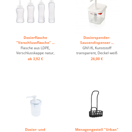
Dosierflasche
Dosierspender-
"Verschlussflasche" ...
Saucendispenser ...
Flasche aus LDPE,
GN1/6, Kunststoff
Verschlusskappe natur,
transparent, Deckel weiß
Graduierung ...
mit Pumpe, Colorclip ...
ab 3,92 €
26,00 €
Dosier- und
Menagengestell "Urban"