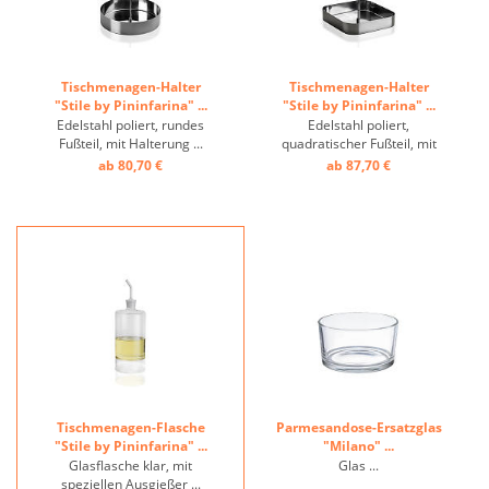
Tischmenagen-Halter
Tischmenagen-Halter
"Stile by Pininfarina" ...
"Stile by Pininfarina" ...
Edelstahl poliert, rundes
Edelstahl poliert,
Fußteil, mit Halterung ...
quadratischer Fußteil, mit
Halterung ...
ab 80,70 €
ab 87,70 €
Tischmenagen-Flasche
Parmesandose-Ersatzglas
"Stile by Pininfarina" ...
"Milano" ...
Glasflasche klar, mit
Glas ...
speziellen Ausgießer ...