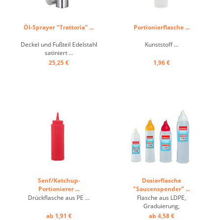
Öl-Sprayer "Trattoria" ...
Portionierflasche ...
Deckel und Fußteil Edelstahl
Kunststoff ...
satiniert ...
25,25 €
1,96 €
Senf/Ketchup-
Dosierflasche
Portionierer ...
"Saucenspender" ...
Drückflasche aus PE ...
Flasche aus LDPE,
Graduierung,
Silikonverschluss ...
ab 1,91 €
ab 4,58 €