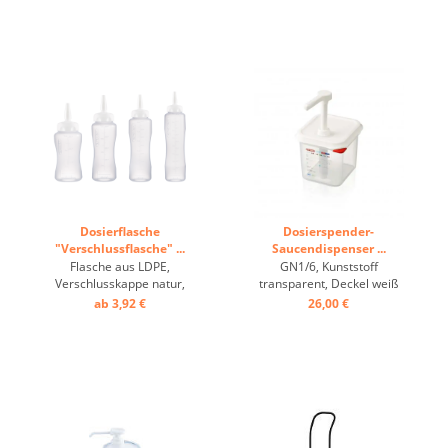
Dosierflasche
Dosierspender-
"Verschlussflasche" ...
Saucendispenser ...
Flasche aus LDPE,
GN1/6, Kunststoff
Verschlusskappe natur,
transparent, Deckel weiß
Graduierung ...
mit Pumpe, Colorclip ...
ab 3,92 €
26,00 €