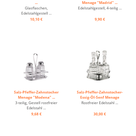
...
Menage "Madrid" ...
Glasflaschen,
Edelstahlgestell, 4-teilig ...
Edelstahlgestell ...
10,10 €
9,90 €
Salz-Pfeffer-Zahnstocher
Salz-Pfeffer-Zahnstocher-
Menage "Modena" ...
Essig-Öl-Senf Menage
"Modena" ...
3-teilig, Gestell rostfreier
Rostfreier Edelstahl ...
Edelstahl ...
9,68 €
30,00 €