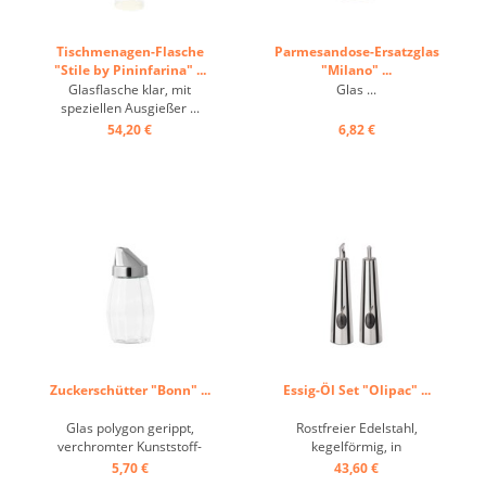
Tischmenagen-Flasche
Parmesandose-Ersatzglas
"Stile by Pininfarina" ...
"Milano" ...
Glasflasche klar, mit
Glas ...
speziellen Ausgießer ...
54,20 €
6,82 €
Zuckerschütter "Bonn" ...
Essig-Öl Set "Olipac" ...
Glas polygon gerippt,
Rostfreier Edelstahl,
verchromter Kunststoff-
kegelförmig, in
Deckel ...
Geschenkverpackung ...
5,70 €
43,60 €