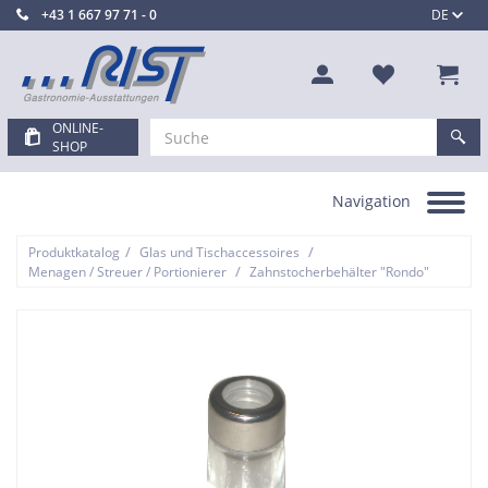
+43 1 667 97 71 - 0
DE
ONLINE-
SHOP
Navigation
Toggle
navigation
/
/
Produktkatalog
Glas und Tischaccessoires
/
Menagen / Streuer / Portionierer
Zahnstocherbehälter "Rondo"