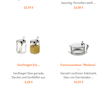
bauchig, Porzellan weiß ...
23,70 €
32,00 €
Senftiegel-Set ...
Parmesandose "Modena"
...
Senftiegel Glas gerade,
Gestell rostfreier Edelstahl,
Deckel und Senflöffel aus
Glas mit Sternboden ...
Edelstahl, Karton mit 2
6,28 €
10,55 €
Stück ...