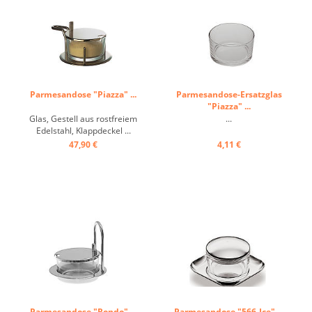
Parmesandose "Piazza" ...
Parmesandose-Ersatzglas
"Piazza" ...
Glas, Gestell aus rostfreiem
...
Edelstahl, Klappdeckel ...
47,90 €
4,11 €
Parmesandose "Rondo" ...
Parmesandose "566-Ice" ...