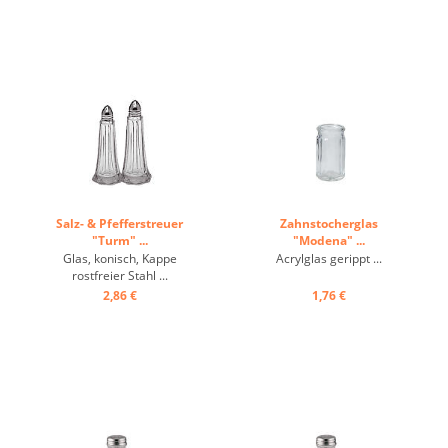
Salz- & Pfefferstreuer
Zahnstocherglas
"Turm" ...
"Modena" ...
Glas, konisch, Kappe
Acrylglas gerippt ...
rostfreier Stahl ...
2,86 €
1,76 €