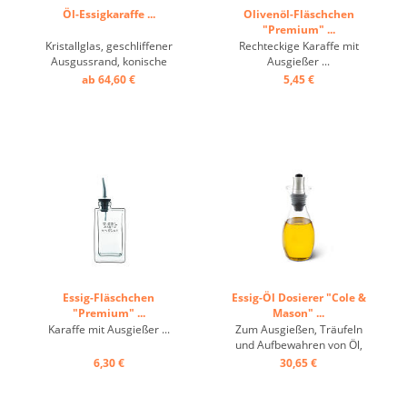
Öl-Essigkaraffe ...
Olivenöl-Fläschchen
"Premium" ...
Kristallglas, geschliffener
Rechteckige Karaffe mit
Ausgussrand, konische
Ausgießer ...
Form, Ölausgießer ...
ab 64,60 €
5,45 €
Essig-Fläschchen
Essig-Öl Dosierer "Cole &
"Premium" ...
Mason" ...
Karaffe mit Ausgießer ...
Zum Ausgießen, Träufeln
und Aufbewahren von Öl,
Essig oder Sojasauce - der
6,30 €
30,65 €
Flow Select Öl- und
Essiggießer. Mit
verstopfsicherem Deckel,