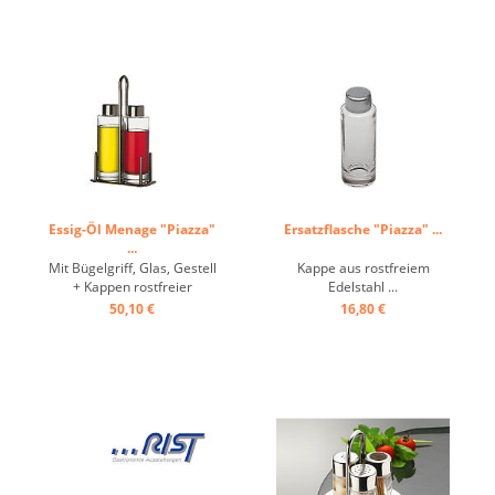
Essig-Öl Menage "Piazza"
Ersatzflasche "Piazza" ...
...
Mit Bügelgriff, Glas, Gestell
Kappe aus rostfreiem
+ Kappen rostfreier
Edelstahl ...
Edelstahl ...
50,10 €
16,80 €