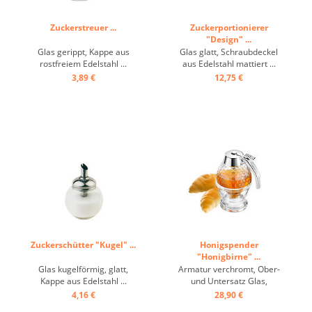
Zuckerstreuer ...
Zuckerportionierer
"Design" ...
Glas gerippt, Kappe aus
Glas glatt, Schraubdeckel
rostfreiem Edelstahl ...
aus Edelstahl mattiert ...
3,89 €
12,75 €
Zuckerschütter "Kugel" ...
Honigspender
"Honigbirne" ...
Glas kugelförmig, glatt,
Armatur verchromt, Ober-
Kappe aus Edelstahl ...
und Untersatz Glas,
praktisches Einhand-
4,16 €
28,90 €
Bedienprinzip ...