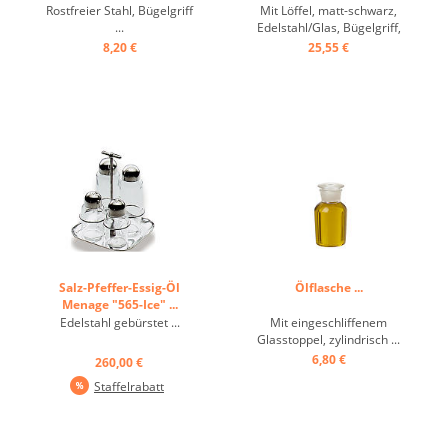
Rostfreier Stahl, Bügelgriff
Mit Löffel, matt-schwarz,
...
Edelstahl/Glas, Bügelgriff,
Glas: 9/5 cm ...
8,20 €
25,55 €
Salz-Pfeffer-Essig-Öl
Ölflasche ...
Menage "565-Ice" ...
Edelstahl gebürstet ...
Mit eingeschliffenem
Glasstoppel, zylindrisch ...
6,80 €
260,00 €
Staffelrabatt