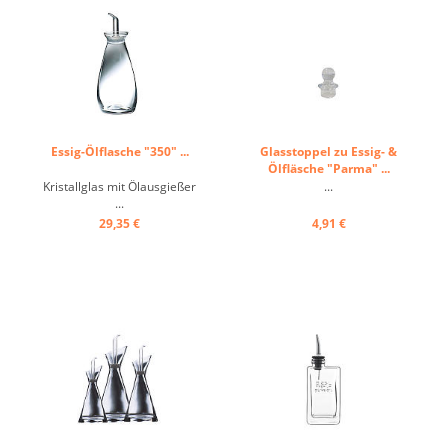
Essig-Ölflasche "350" ...
Glasstoppel zu Essig- &
Ölfläsche "Parma" ...
Kristallglas mit Ölausgießer
...
...
29,35 €
4,91 €