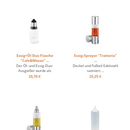
Träufel-, Gieß- und
Verschließpositionen, sowie
einem einzigartigen
Rückflusssystem, das ...
Essig+Öl Duo Flasche
Essig-Sprayer "Trattoria"
"Cole&Mason" ...
...
Der Öl- und Essig-Duo-
Deckel und Fußteil Edelstahl
Ausgießer wurde als
satiniert ...
praktische und elegante
35,70 €
25,25 €
Lösung für Öl und Essig
entwickelt, indem beide
gleichzeitig im selben Gefäß
aufbewahrt werden. Der
Ausgießer verfügt über
separate Ausgießer und
unser ...