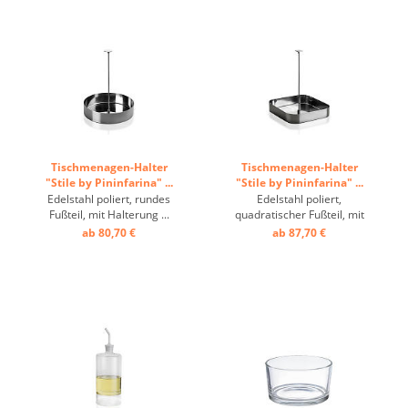
Tischmenagen-Halter
Tischmenagen-Halter
"Stile by Pininfarina" ...
"Stile by Pininfarina" ...
Edelstahl poliert, rundes
Edelstahl poliert,
Fußteil, mit Halterung ...
quadratischer Fußteil, mit
Halterung ...
ab 80,70 €
ab 87,70 €