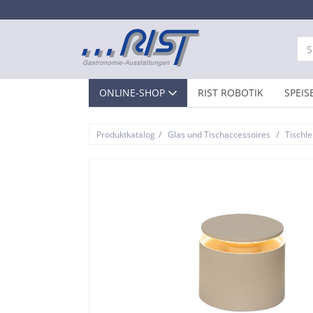
ONLINE-SHOP
RIST ROBOTIK
SPEIS
/
/
Produktkatalog
Glas und Tischaccessoires
Tischl