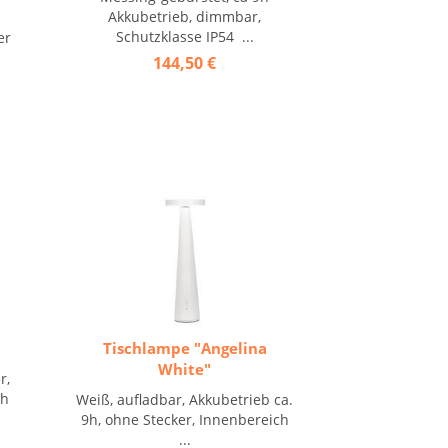
Akkubetrieb, dimmbar,
Schutzklasse IP54 ...
er
144,50 €
Tischlampe "Angelina
White"
r,
9h
Weiß, aufladbar, Akkubetrieb ca.
9h, ohne Stecker, Innenbereich
...