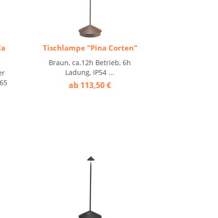
la
Tischlampe "Pina Corten"
Braun, ca.12h Betrieb, 6h
Ladung, IP54 ...
er
P65
ab 113,50 €