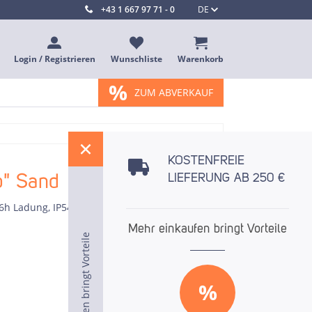
+43 1 667 97 71 - 0
DE
Login / Registrieren
Wunschliste
Warenkorb
%
ZUM ABVERKAUF
%
KOSTENFREIE
o" Sand
LIEFERUNG AB 250 €
 6h Ladung, IP54
Mehr einkaufen bringt Vorteile
Mehr einkaufen bringt Vorteile
Mehr einkaufen bringt Vorteile
%