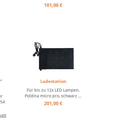
101,00 €
"
Ladestation
Für bis zu 12x LED Lampen,
Poldina micro pro, schwarz ...
er
P54
201,00 €
batt