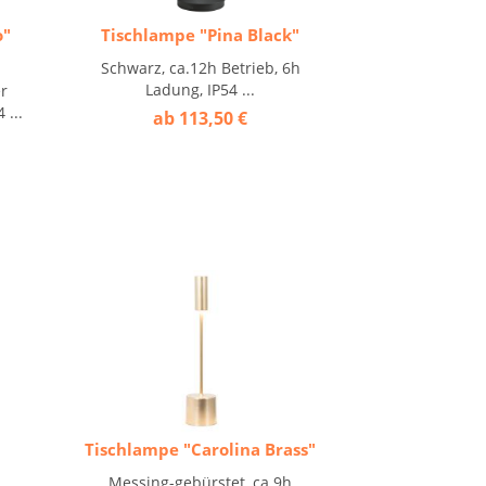
o"
Tischlampe "Pina Black"
Schwarz, ca.12h Betrieb, 6h
Ladung, IP54 ...
er
 ...
ab 113,50 €
o
Tischlampe "Carolina Brass"
Messing-gebürstet, ca 9h