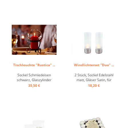
Tischleuchte "Rustica" ...
Windlichterset "Duo" ...
Sockel Schmiedeisen
2 Stück, Sockel Edelstahl
schwarz, Glaszylinder
matt, Gläser Satin, für
gebaucht, Ölkartusche ...
Teelichter ...
35,50 €
18,20 €