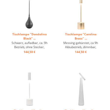
Tischlampe "Dondolino
Tischlampe "Carolina
Black" ...
Brass" ...
Schwarz, aufladbar, ca. 9h
Messing-gebürstet, ca 9h
Betrieb, ohne Stecker,
Akkubetrieb, dimmbar,
runder Fuß ...
Schutzklasse IP54 ...
144,50 €
144,50 €