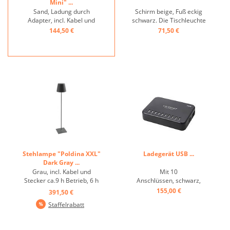
Mini" ...
Sand, Ladung durch
Schirm beige, Fuß eckig
Adapter, incl. Kabel und
schwarz. Die Tischleuchte
Stecker ca.9h Betrieb, 6h
mit warmweißem Licht
144,50 €
71,50 €
Ladung ...
verfügt über integrierte
LED-Leuchten und ist
stufenlos dimmbar. Mit der
Schutzart IP54 für den
Innen- und Außenbereich
geeignet. Magnetisches
Ladekabel zum ...
Stehlampe "Poldina XXL"
Ladegerät USB ...
Dark Gray ...
Grau, incl. Kabel und
Mit 10
Stecker ca.9 h Betrieb, 6 h
Anschlüssen, schwarz,
Ladung, IP54 ...
Ein/Aus-Schalter,
155,00 €
391,50 €
Ausgangsstrom 2400mA,
Staffelrabatt
z.B. für LED Lampen ...