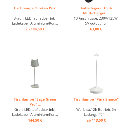
Tischlampe "Corten Pro"
Aufladegerät USB-
...
Multicharger ...
Braun, LED, aufladbar inkl.
10 Anschlüsse, 230V/125W,
Ladekabel, Aluminium/Kunststoff,
5V output, für
ca. 9 h Betrieb, dimmbar ...
Heizkissen/Lampen/Menükarten,
ab 144,50 €
63,00 €
etc. ...
Tischlampe "Sage Green
Tischlampe "Pina Bianco"
Pro" ...
...
Grün, LED, aufladbar inkl.
Weiß, ca.12h Betrieb, 6h
Ladekabel, Aluminium/Kunststoff,
Ladung, IP54 ...
ca. 9 h Betrieb, dimmbar ...
144,50 €
ab 113,50 €