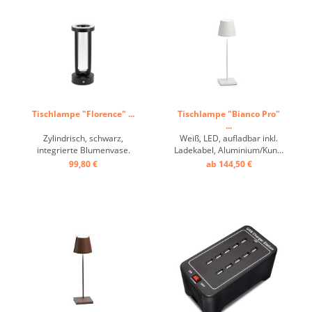
Tischlampe "Florence" ...
Tischlampe "Bianco Pro"
...
Zylindrisch, schwarz,
Weiß, LED, aufladbar inkl.
integrierte Blumenvase.
Ladekabel, Aluminium/Kunststoff,
Beleuchten Sie sowohl den
ca. 9 h Betrieb, dimmbar ...
99,80 €
ab 144,50 €
Tisch als auch die Blumen
mit dieser eleganten Vasen-
Tischlampe. Mit nach unten
und oben gerichtetem Licht.
Diese dimmbare
Tischleuchte hat je nach
Lichtintensität ...