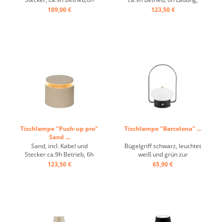
Ladung, IP65 ...
IP54 ...
109,00 €
123,50 €
Tischlampe "Push-up pro"
Tischlampe "Barcelona" ...
Sand ...
Sand, incl. Kabel und
Bügelgriff schwarz, leuchtet
Stecker ca.9h Betrieb, 6h
weiß und grün zur
Ladung, IP54 ...
Serviceanforderung. Bieten
123,50 €
65,90 €
Sie Ihren Kunden das
ultimative Serviceerlebnis
mit dieser Tischleuchte
„Barcelona“: Tippen Sie
oben auf die Schaltfläche
und die Lampe leuchtet
grün, um ...