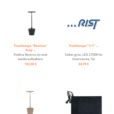
Unterteil, (Blumentopf),
Ladeadapter mit Kabel und
Stecker, ca. 9 h Betrieb, 9 h
Ladung. ...
Tischlampe "Reverso"
Tischlampe "1+1" ...
Grey ...
Poldina Reverso ist eine
Salbei grün, LED 2700K für
wiederaufladbare
Innenräume, für
batteriebetriebene
Innenräume, ohne
153,50 €
24,70 €
kabellose Tischlampe, mit
Ladestecker, Höhe variabel
Mehrzweck-Ablageschale.
einstellbar ...
Schirm flach, konischer
Unterteil, (Blumentopf),
LED-Touch, Dimmer,
Ladeadapter mit Kabel und
Stecker, ca. 9 h Betrieb, 9 h
...