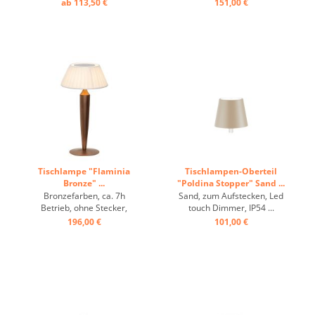
Betrieb, 9 h Ladung, Olimpia
ab 113,50 €
151,00 €
pro ist eine tragbare und
wiederaufladbare
Tischleuchte. Ausgestattet
mit: Kontaktladestation,
Dimmer-Touch-Steuerung
und einem
bernsteinfarbenen Zubehör
zum ...
Tischlampe "Flaminia
Tischlampen-Oberteil
Bronze" ...
"Poldina Stopper" Sand ...
Bronzefarben, ca. 7h
Sand, zum Aufstecken, Led
Betrieb, ohne Stecker,
touch Dimmer, IP54 ...
dimmbar, Innenbereich ...
196,00 €
101,00 €