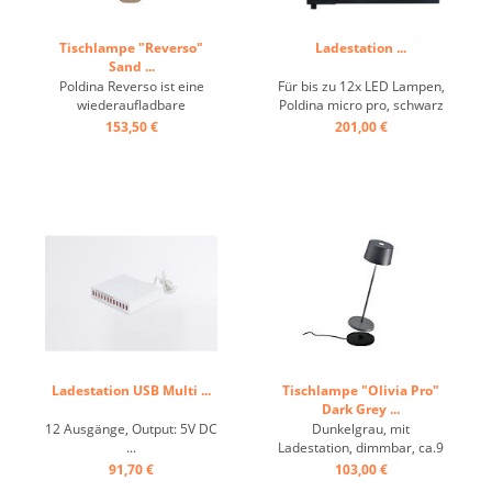
Tischlampe "Reverso"
Ladestation ...
Sand ...
Poldina Reverso ist eine
Für bis zu 12x LED Lampen,
wiederaufladbare
Poldina micro pro, schwarz
batteriebetriebene
...
153,50 €
201,00 €
kabellose Tischlampe, mit
Mehrzweck-Ablageschale.
Schirm flach, konischer
Unterteil, (Blumentopf),
LED-Touch, Dimmer,
Ladeadapter mit Kabel und
Stecker, ca. 9 h Betrieb, 9 h
...
Ladestation USB Multi ...
Tischlampe "Olivia Pro"
Dark Grey ...
12 Ausgänge, Output: 5V DC
Dunkelgrau, mit
...
Ladestation, dimmbar, ca.9
h Betrieb ...
91,70 €
103,00 €