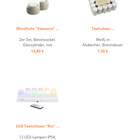
Windlicht "Element" ...
Teelichter ...
2er Set, Betonsockel,
Weiß, in
Glaszylinder, mit
Alubecher, Brenndauer
möbelschonender
ca.4h ...
13,80 €
7,30 €
Unterseite, inklusive
Teelichtern ...
LED Teelichtset "Rio" ...
12 LED-Lampen IP54,