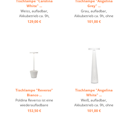
Tischlampe "Carolina
Tischlampe "Angelina
White" ...
Grey" ...
Weiss, aufladbar,
Grau, aufladbar,
Akkubetrieb ca. 9h,
Akkubetrieb ca. 9h, ohne
dimmbar, IP54 ...
Stecker, Innenbereich ...
129,00 €
101,00 €
Tischlampe "Reverso"
Tischlampe "Angelina
Bianco ...
White" ...
Poldina Reverso ist eine
Weiß, aufladbar,
wiederaufladbare
Akkubetrieb ca. 9h, ohne
batteriebetriebene
Stecker, Innenbereich ...
153,50 €
101,00 €
kabellose Tischlampe, mit
Mehrzweck-Ablageschale.
Schirm flach, konischer