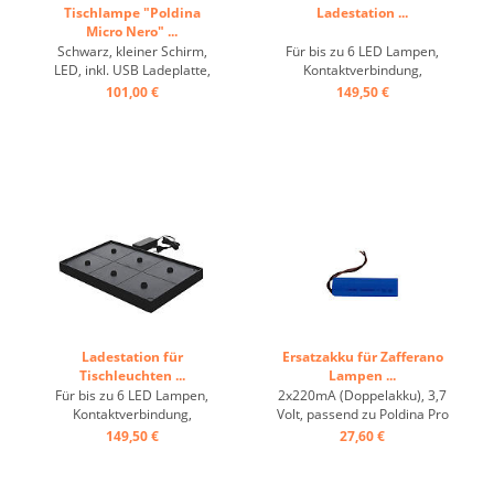
Tischlampe "Poldina
Ladestation ...
Micro Nero" ...
Schwarz, kleiner Schirm,
Für bis zu 6 LED Lampen,
LED, inkl. USB Ladeplatte,
Kontaktverbindung,
excl. Schuko ...
schwarz, 220 Volt. Passend
101,00 €
149,50 €
zu: Poldina Pro, Poldina Mini
Pro, Pina, Reverso, Push-Up
Pro, Home Pro, Dama &
Olympia. ...
Ladestation für
Ersatzakku für Zafferano
Tischleuchten ...
Lampen ...
Für bis zu 6 LED Lampen,
2x220mA (Doppelakku), 3,7
Kontaktverbindung,
Volt, passend zu Poldina Pro
schwarz, passend: Olivia
(1x), Poldina XXL (3x), Olivia
149,50 €
27,60 €
Pro, Ofelia Tavola Pro ...
Pro (1x), Ofelia Tavola Pro
(1x), Dama (1x) & Olympia
(1x). ...