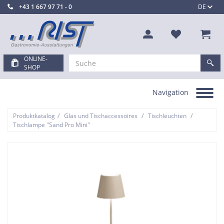
+43 1 667 97 71 - 0
DE
ONLINE-
SHOP
Navigation
Toggle
navigation
/
/
/
Produktkatalog
Glas und Tischaccessoires
Tischleuchten
Tischlampe "Sand Pro Mini"