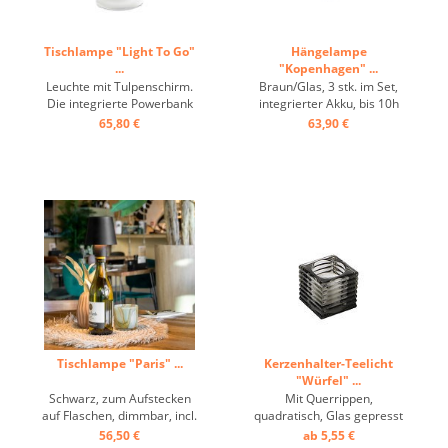
Tischlampe "Light To Go"
Hängelampe
...
"Kopenhagen" ...
Leuchte mit Tulpenschirm.
Braun/Glas, 3 stk. im Set,
Die integrierte Powerbank
integrierter Akku, bis 10h
liefert bis zu 14 Stunden
Laufzeit, IP54, in- & outdoor,
65,80 €
63,90 €
Licht und wird über ein USB-
3,5W, LED ...
Kabel aufgeladen. Das Licht
ist in drei Stufen dimmbar.
...
Tischlampe "Paris" ...
Kerzenhalter-Teelicht
"Würfel" ...
Schwarz, zum Aufstecken
Mit Querrippen,
auf Flaschen, dimmbar, incl.
quadratisch, Glas gepresst
Ladekabel, LED, IP54 ...
...
56,50 €
ab 5,55 €