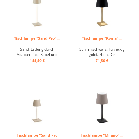
Tischlampe "Sand Pro" ...
Tischlampe "Roma" ...
Sand, Ladung durch
Schirm schwarz, Fuß eckig
Adapter, incl. Kabel und
goldfarben. Die
Stecker ca.9h Betrieb, 6h
Tischleuchte mit
144,50 €
71,50 €
Ladung ...
warmweißem Licht verfügt
über integrierte LED-
Leuchten und ist stufenlos
dimmbar. Mit der Schutzart
IP54 für den Innen- und
Außenbereich geeignet.
Magnetisches Ladekabel
zum ...
Tischlampe "Sand Pro
Tischlampe "Milano" ...