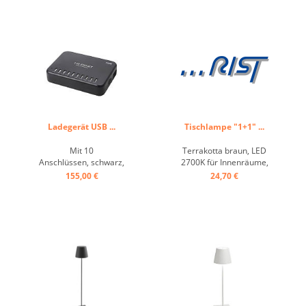
Ladegerät USB ...
Tischlampe "1+1" ...
Mit 10
Terrakotta braun, LED
Anschlüssen, schwarz,
2700K für Innenräume,
Ein/Aus-Schalter,
ohne Ladestecker, Höhe
155,00 €
24,70 €
Ausgangsstrom 2400mA,
variabel einstellbar ...
z.B. für LED Lampen ...