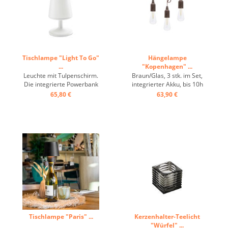
Tischlampe "Light To Go"
Hängelampe
...
"Kopenhagen" ...
Leuchte mit Tulpenschirm.
Braun/Glas, 3 stk. im Set,
Die integrierte Powerbank
integrierter Akku, bis 10h
liefert bis zu 14 Stunden
Laufzeit, IP54, in- & outdoor,
65,80 €
63,90 €
Licht und wird über ein USB-
3,5W, LED ...
Kabel aufgeladen. Das Licht
ist in drei Stufen dimmbar.
...
Tischlampe "Paris" ...
Kerzenhalter-Teelicht
"Würfel" ...