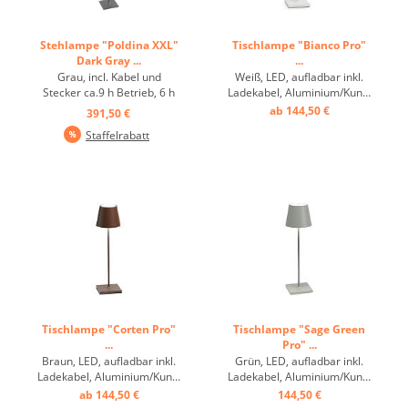
Stehlampe "Poldina XXL"
Tischlampe "Bianco Pro"
Dark Gray ...
...
Grau, incl. Kabel und
Weiß, LED, aufladbar inkl.
Stecker ca.9 h Betrieb, 6 h
Ladekabel, Aluminium/Kunststoff,
Ladung, IP54 ...
ca. 9 h Betrieb, dimmbar ...
ab 144,50 €
391,50 €
Staffelrabatt
Tischlampe "Corten Pro"
Tischlampe "Sage Green
...
Pro" ...
Braun, LED, aufladbar inkl.
Grün, LED, aufladbar inkl.
Ladekabel, Aluminium/Kunststoff,
Ladekabel, Aluminium/Kunststoff,
ca. 9 h Betrieb, dimmbar ...
ca. 9 h Betrieb, dimmbar ...
ab 144,50 €
144,50 €