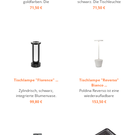
goldfarben. Die
schwarz. Die Tischleuchte
Tischleuchte mit
mit warmweißem Licht
71,50 €
71,50 €
warmweißem Licht verfügt
verfügt über integrierte
über integrierte LED-
LED-Leuchten und ist
Leuchten und ist stufenlos
stufenlos dimmbar. Mit der
dimmbar. Mit der Schutzart
Schutzart IP54 für den
IP54 für den Innen- und
Innen- und Außenbereich
Außenbereich geeignet.
geeignet. Magnetisches
Magnetisches Ladekabel
Ladekabel zum ...
zum ...
Tischlampe "Florence" ...
Tischlampe "Reverso"
Bianco ...
Zylindrisch, schwarz,
Poldina Reverso ist eine
integrierte Blumenvase.
wiederaufladbare
Beleuchten Sie sowohl den
batteriebetriebene
99,80 €
153,50 €
Tisch als auch die Blumen
kabellose Tischlampe, mit
mit dieser eleganten Vasen-
Mehrzweck-Ablageschale.
Tischlampe. Mit nach unten
Schirm flach, konischer
und oben gerichtetem Licht.
Unterteil, (Blumentopf),
Diese dimmbare
Ladeadapter mit Kabel und
Tischleuchte hat je nach
Stecker, ca. 9 h Betrieb, 9 h