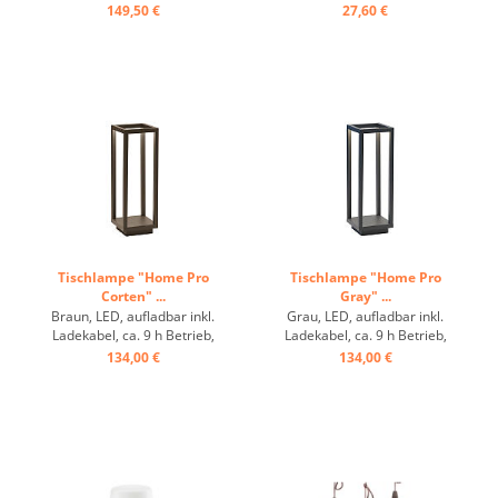
schwarz, passend: Olivia
(1x), Poldina XXL (3x), Olivia
149,50 €
27,60 €
Pro, Ofelia Tavola Pro ...
Pro (1x), Ofelia Tavola Pro
(1x), Dama (1x) & Olympia
(1x). ...
Tischlampe "Home Pro
Tischlampe "Home Pro
Corten" ...
Gray" ...
Braun, LED, aufladbar inkl.
Grau, LED, aufladbar inkl.
Ladekabel, ca. 9 h Betrieb,
Ladekabel, ca. 9 h Betrieb,
dimmbar ...
dimmbar ...
134,00 €
134,00 €