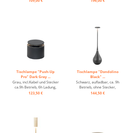
109,00 €
196,00 €
Tischlampe "Push-Up
Tischlampe "Dondolino
Pro" Dark Gray ...
Black" ...
Grau, incl.Kabel und Stecker
Schwarz, aufladbar, ca. 9h
ca.9h Betrieb, 6h Ladung,
Betrieb, ohne Stecker,
IP54 ...
runder Fuß ...
123,50 €
144,50 €