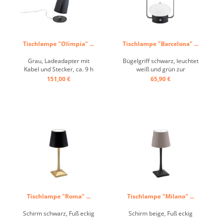
Tischlampe "Olimpia" ...
Tischlampe "Barcelona" ...
Grau, Ladeadapter mit
Bügelgriff schwarz, leuchtet
Kabel und Stecker, ca. 9 h
weiß und grün zur
Betrieb, 9 h Ladung, Olimpia
Serviceanforderung. Bieten
151,00 €
65,90 €
pro ist eine tragbare und
Sie Ihren Kunden das
wiederaufladbare
ultimative Serviceerlebnis
Tischleuchte. Ausgestattet
mit dieser Tischleuchte
mit: Kontaktladestation,
„Barcelona“: Tippen Sie
Dimmer-Touch-Steuerung
oben auf die Schaltfläche
und einem
und die Lampe leuchtet
bernsteinfarbenen Zubehör
grün, um ...
zum ...
Tischlampe "Roma" ...
Tischlampe "Milano" ...
Schirm schwarz, Fuß eckig
Schirm beige, Fuß eckig