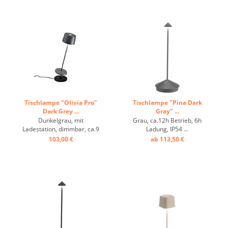
Tischlampe "Olivia Pro"
Tischlampe "Pina Dark
Dark Grey ...
Gray" ...
Dunkelgrau, mit
Grau, ca.12h Betrieb, 6h
Ladestation, dimmbar, ca.9
Ladung, IP54 ...
h Betrieb ...
103,00 €
ab 113,50 €