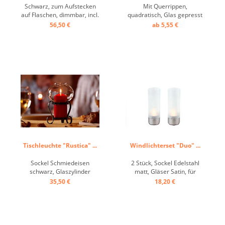
Schwarz, zum Aufstecken
Mit Querrippen,
auf Flaschen, dimmbar, incl.
quadratisch, Glas gepresst
Ladekabel, LED, IP54 ...
...
56,50 €
ab 5,55 €
Tischleuchte "Rustica" ...
Windlichterset "Duo" ...
Sockel Schmiedeisen
2 Stück, Sockel Edelstahl
schwarz, Glaszylinder
matt, Gläser Satin, für
gebaucht, Ölkartusche ...
Teelichter ...
35,50 €
18,20 €