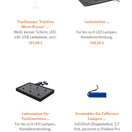
Tischlampe "Poldina
Ladestation ...
Micro Bianco" ...
Weiß, kleiner Schirm, LED,
Für bis zu 6 LED Lampen,
inkl. USB Ladeplatte, excl.
Kontaktverbindung,
Schuko ...
schwarz, 220 Volt. Passend
101,00 €
149,50 €
zu: Poldina Pro, Poldina Mini
Pro, Pina, Reverso, Push-Up
Pro, Home Pro, Dama &
Olympia. ...
Ladestation für
Ersatzakku für Zafferano
Tischleuchten ...
Lampen ...
Für bis zu 6 LED Lampen,
2x220mA (Doppelakku), 3,7
Kontaktverbindung,
Volt, passend zu Poldina Pro