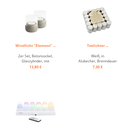
Windlicht "Element" ...
Teelichter ...
2er Set, Betonsockel,
Weiß, in
Glaszylinder, mit
Alubecher, Brenndauer
möbelschonender
ca.4h ...
13,80 €
7,30 €
Unterseite, inklusive
Teelichtern ...