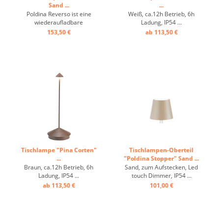
Sand ...
...
Poldina Reverso ist eine
Weiß, ca.12h Betrieb, 6h
wiederaufladbare
Ladung, IP54 ...
batteriebetriebene
153,50 €
ab 113,50 €
kabellose Tischlampe, mit
Mehrzweck-Ablageschale.
Schirm flach, konischer
Unterteil, (Blumentopf),
LED-Touch, Dimmer,
Ladeadapter mit Kabel und
Stecker, ca. 9 h Betrieb, 9 h
...
Tischlampe "Pina Corten"
Tischlampen-Oberteil
...
"Poldina Stopper" Sand ...
Braun, ca.12h Betrieb, 6h
Sand, zum Aufstecken, Led
Ladung, IP54 ...
touch Dimmer, IP54 ...
ab 113,50 €
101,00 €