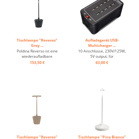
Lichtintensität ...
Ladung. ...
Tischlampe "Reverso"
Aufladegerät USB-
Grey ...
Multicharger ...
Poldina Reverso ist eine
10 Anschlüsse, 230V/125W,
wiederaufladbare
5V output, für
batteriebetriebene
Heizkissen/Lampen/Menükarten,
153,50 €
63,00 €
kabellose Tischlampe, mit
etc. ...
Mehrzweck-Ablageschale.
Schirm flach, konischer
Unterteil, (Blumentopf),
LED-Touch, Dimmer,
Ladeadapter mit Kabel und
Stecker, ca. 9 h Betrieb, 9 h
...
Tischlampe "Reverso"
Tischlampe "Pina Bianco"