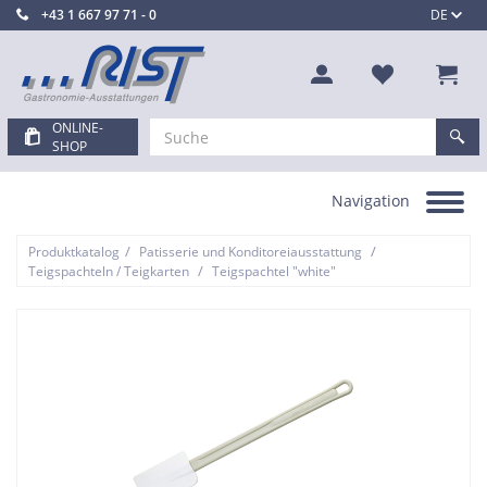
+43 1 667 97 71 - 0
DE
ONLINE-
SHOP
Navigation
Toggle
navigation
/
/
Produktkatalog
Patisserie und Konditoreiausstattung
/
Teigspachteln / Teigkarten
Teigspachtel "white"