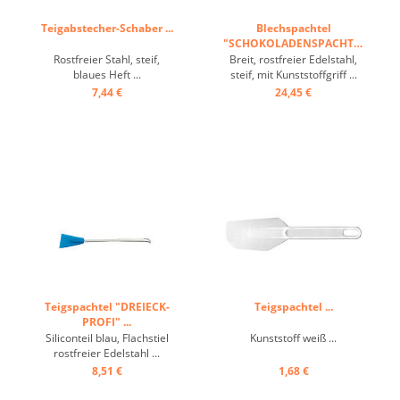
Teigabstecher-Schaber ...
Blechspachtel
"SCHOKOLADENSPACHTEL"
...
Rostfreier Stahl, steif,
Breit, rostfreier Edelstahl,
blaues Heft ...
steif, mit Kunststoffgriff ...
7,44 €
24,45 €
Teigspachtel "DREIECK-
Teigspachtel ...
PROFI" ...
Siliconteil blau, Flachstiel
Kunststoff weiß ...
rostfreier Edelstahl ...
8,51 €
1,68 €