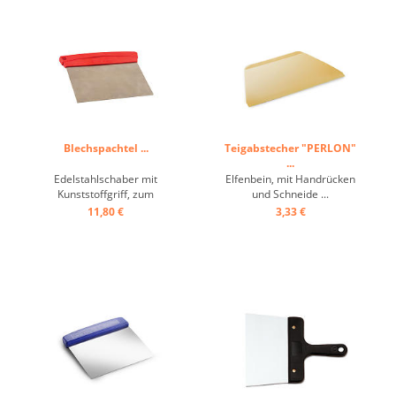
Blechspachtel ...
Teigabstecher "PERLON"
...
Edelstahlschaber mit
Elfenbein, mit Handrücken
Kunststoffgriff, zum
und Schneide ...
Bearbeiten von Schokolade,
11,80 €
3,33 €
biegsam ...