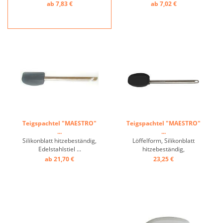
Stiel ...
ab 7,83 €
ab 7,02 €
Teigspachtel "MAESTRO"
Teigspachtel "MAESTRO"
...
...
Silikonblatt hitzebeständig,
Löffelform, Silikonblatt
Edelstahlstiel ...
hitzebeständig,
Edelstahlstiel ...
ab 21,70 €
23,25 €