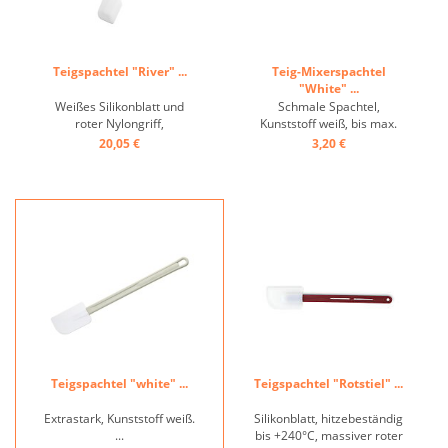
Teigspachtel "River" ...
Teig-Mixerspachtel
"White" ...
Weißes Silikonblatt und
Schmale Spachtel,
roter Nylongriff,
Kunststoff weiß, bis max.
Hitzebeständig bis 260°C ...
160° C ...
20,05 €
3,20 €
Teigspachtel "white" ...
Teigspachtel "Rotstiel" ...
Extrastark, Kunststoff weiß.
Silikonblatt, hitzebeständig
...
bis +240°C, massiver roter