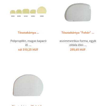
Tésztakártya ...
Tésztakártya "Fehér" ...
Polipropilén, magas kaparó
aszimmetrikus forma, egyik
él. ...
oldala éles ...
tól 310,25 HUF
295,65 HUF