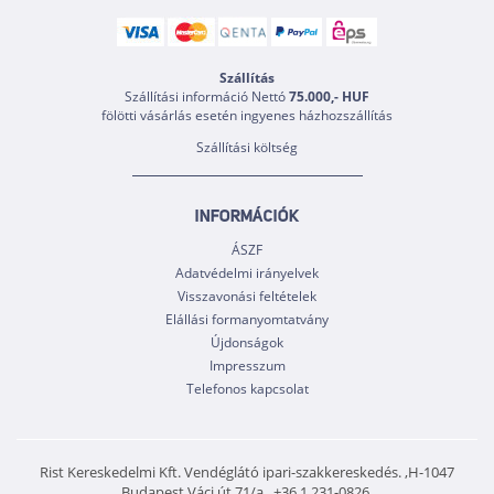
Szállítás
Szállítási információ Nettó
75.000,- HUF
fölötti vásárlás esetén ingyenes házhozszállítás
Szállítási költség
INFORMÁCIÓK
ÁSZF
Adatvédelmi irányelvek
Visszavonási feltételek
Elállási formanyomtatvány
Újdonságok
Impresszum
Telefonos kapcsolat
Rist Kereskedelmi Kft. Vendéglátó ipari-szakkereskedés. ,H-1047
Budapest,Váci út 71/a., +36 1 231-0826,