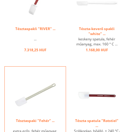
Tésztaspakli "RIVER" ...
Tészta-keverő spakli
"white" ...
...
keskeny spatula, fehér
műanyag, max. 160 ° C ...
7.318,25 HUF
1.168,00 HUF
Tésztaspaki "Fehér" ...
Tészta spatula "Rotstiel"
...
extra erős, fehér műanyag,
Szilikonlap, hőálló, + 240 °C-