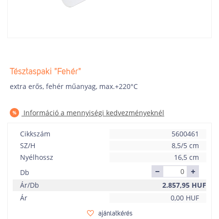
Tésztaspaki "Fehér"
extra erős, fehér műanyag, max.+220°C
Információ a mennyiségi kedvezményeknél
Cikkszám
5600461
SZ/H
8,5/5 cm
Nyélhossz
16,5 cm
Db
Ár/Db
2.857,95
HUF
Ár
0,00
HUF
ajánlatkérés