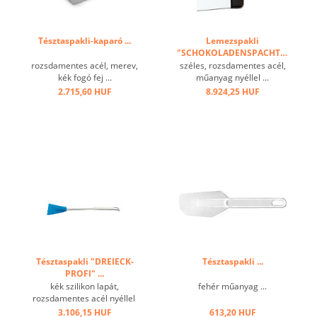
Tésztaspakli-kaparó ...
Lemezspakli
"SCHOKOLADENSPACHTEL"
...
rozsdamentes acél, merev,
széles, rozsdamentes acél,
kék fogó fej ...
műanyag nyéllel ...
2.715,60 HUF
8.924,25 HUF
Tésztaspakli "DREIECK-
Tésztaspakli ...
PROFI" ...
kék szilikon lapát,
fehér műanyag ...
rozsdamentes acél nyéllel
...
3.106,15 HUF
613,20 HUF