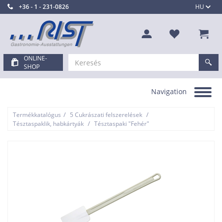
+36 - 1 - 231-0826
HU
ONLINE-
SHOP
Navigation
Toggle
navigation
/
/
Termékkatalógus
5 Cukrászati felszerelések
/
Tésztaspaklik, habkártyák
Tésztaspaki "Fehér"