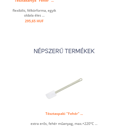
Tésztakártya "Fehér" ...
flexibilis, félkörforma, egyik
oldala éles ...
295,65 HUF
NÉPSZERŰ TERMÉKEK
Tésztaspaki "Fehér" ...
extra erős, fehér műanyag, max.+220°C ...