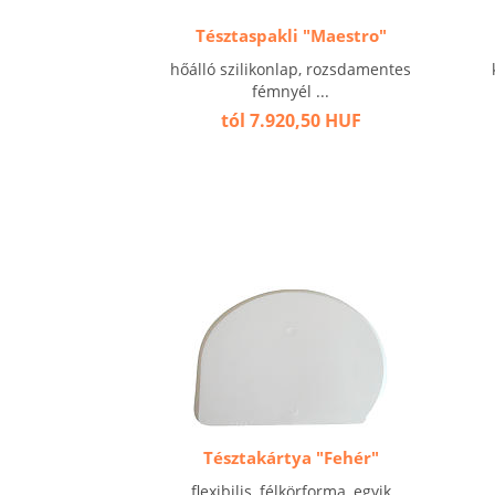
Tésztaspakli "Maestro"
hőálló szilikonlap, rozsdamentes
fémnyél ...
tól 7.920,50 HUF
Tésztakártya "Fehér"
flexibilis, félkörforma, egyik