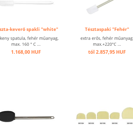
szta-keverő spakli "white"
Tésztaspaki "Fehér"
keny spatula, fehér műanyag,
extra erős, fehér műanyag
max. 160 ° C ...
max.+220°C ...
1.168,00 HUF
tól 2.857,95 HUF