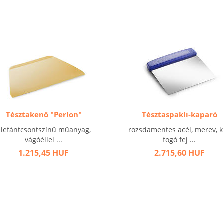
Tésztakenő "Perlon"
Tésztaspakli-kaparó
elefántcsontszínű műanyag,
rozsdamentes acél, merev, 
vágóéllel ...
fogó fej ...
1.215,45 HUF
2.715,60 HUF