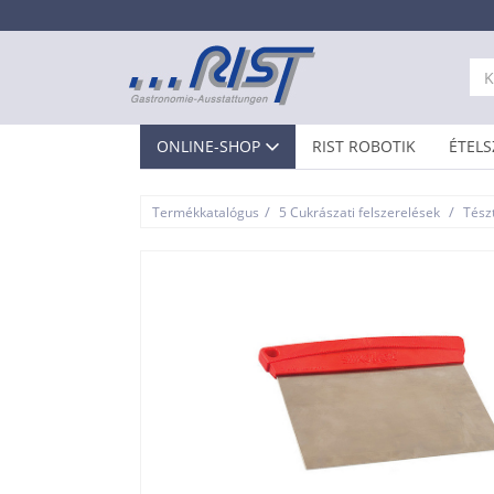
ONLINE-SHOP
RIST ROBOTIK
ÉTELS
/
/
Termékkatalógus
5 Cukrászati felszerelések
Tész