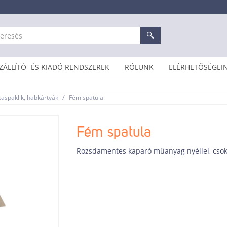
ZÁLLÍTÓ- ÉS KIADÓ RENDSZEREK
RÓLUNK
ELÉRHETŐSÉGEI
/
taspaklik, habkártyák
Fém spatula
Fém spatula
Rozsdamentes kaparó műanyag nyéllel, csok