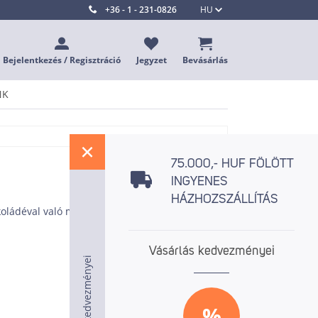
+36 - 1 - 231-0826
HU
Bejelentkezés / Regisztráció
Jegyzet
Bevásárlás
NK
%
75.000,- HUF FÖLÖTT
INGYENES
HÁZHOZSZÁLLÍTÁS
oládéval való munkához, rugalmas
Vásárlás kedvezményei
Vásárlás kedvezményei
Vásárlás kedvezményei
%