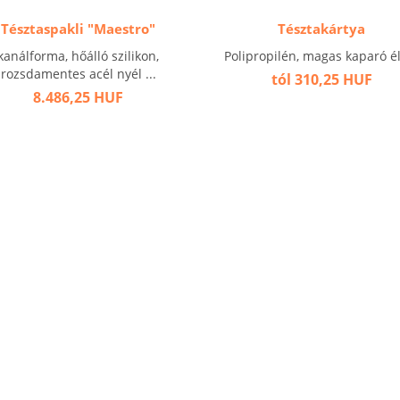
Tésztaspakli "Maestro"
Tésztakártya
kanálforma, hőálló szilikon,
Polipropilén, magas kaparó él.
rozsdamentes acél nyél ...
tól 310,25 HUF
8.486,25 HUF