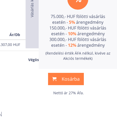
75.000,- HUF fölötti vásárlás
esetén -
5%
árengedmény
150.000,- HUF fölötti vásárlás
esetén -
10%
árengedmény
Ár/Db
Ár
300.000,- HUF fölötti vásárlás
.307,00
HUF
0,00
HUF
esetén -
12%
árengedmény
(Rendelési érték ÁFA nélkül, kivéve az
0,00
HUF
Akciós termékek)
Végösszeg:
Kosárba
Nettó ár 27% Áfa.
N