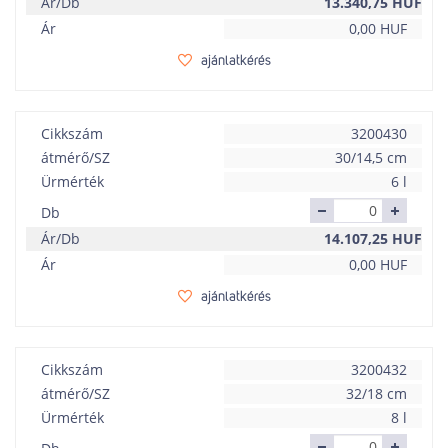
Ár/Db
13.340,75
HUF
Ár
0,00
HUF
ajánlatkérés
Cikkszám
3200430
átmérő/SZ
30/14,5 cm
Ürmérték
6 l
Db
Ár/Db
14.107,25
HUF
Ár
0,00
HUF
ajánlatkérés
Cikkszám
3200432
átmérő/SZ
32/18 cm
Ürmérték
8 l