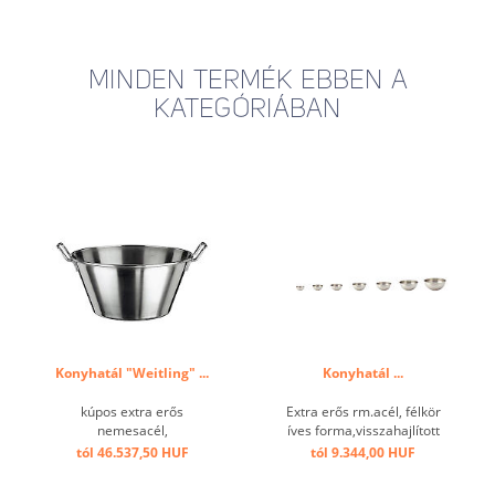
MINDEN TERMÉK EBBEN A
KATEGÓRIÁBAN
Konyhatál "Weitling" ...
Konyhatál ...
kúpos extra erős
Extra erős rm.acél, félkör
nemesacél,
íves forma,visszahajlított
visszaperemezve, fogófüllel
fogóperem ...
tól 46.537,50 HUF
tól 9.344,00 HUF
...