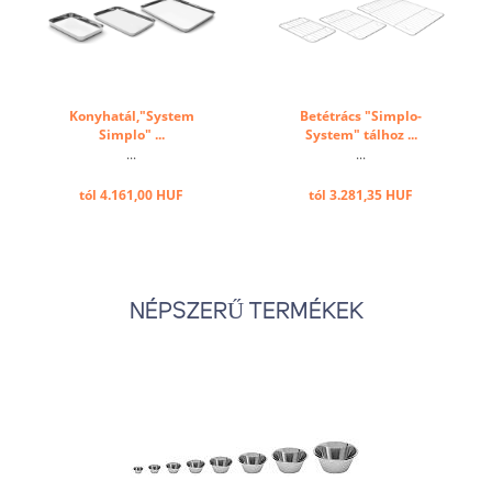
Konyhatál,"System
Betétrács "Simplo-
Simplo" ...
System" tálhoz ...
...
...
tól 4.161,00 HUF
tól 3.281,35 HUF
NÉPSZERŰ TERMÉKEK