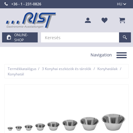
+36 - 1 - 231-0826
HU
ONLINE-
SHOP
Navigation
Toggle
navigation
/
/
/
Termékkatalógus
3 Konyhai eszközök és tárolók
Konyhatálak
Konyhatál