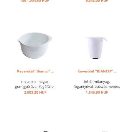
tól 1.054,85 HUF
6.643,00 HUF
Keverőtál "Bianco" ...
Keverőtál "BIANCO" ...
melamin, magas,
fehér műanyag,
gumigyűrűvel, fogófüllel,
fogantyúval, csúszásmentes
kiöntőcsőrrel ...
alsó gyűrű ...
2.803,20 HUF
1.846,90 HUF