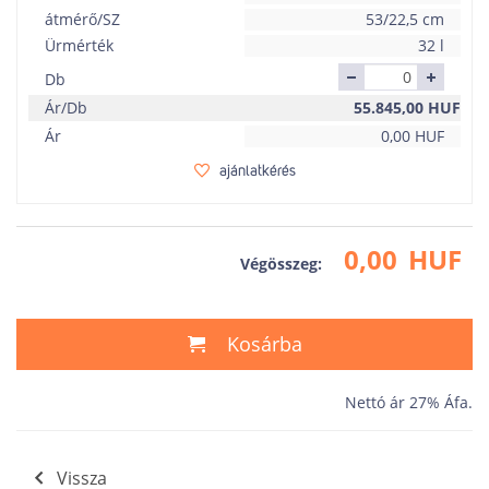
átmérő/SZ
53/22,5 cm
Ürmérték
32 l
Db
Ár/Db
55.845,00
HUF
Ár
0,00
HUF
ajánlatkérés
0,00
HUF
Végösszeg:
Kosárba
Nettó ár 27% Áfa.
Vissza