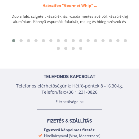
Habszifon "Gourmet Whip" ...
Dupla falú, szigetelt készülékház rozsdamentes acélból, készülékfej
alumínium. Könnyű espumák, falatkák, meleg és hideg szószok és
habos krémlevesek, valamint tejszínhab és desszertek készítéséhez,
melegen tartható ...
TELEFONOS KAPCSOLAT
Telefonos elérhetőségünk: Hétfő-péntek 8 -16,30-ig.
Telefon/fax:+36 1 231-0826
Elérhetőségeink
FIZETÉS & SZÁLLÍTÁS
Egyszerű kényelmes fizetés:
Hitelkártyával (Visa, Mastercard)