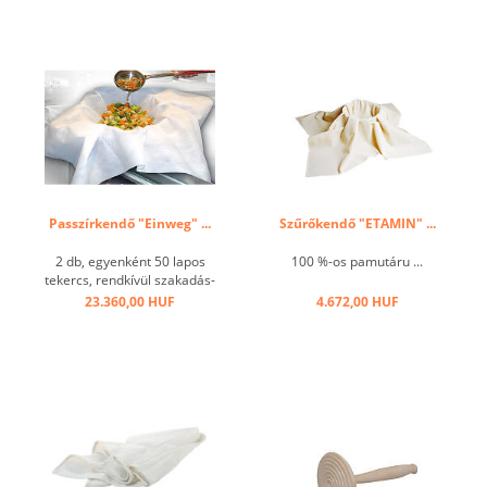
extra nehéz minőségű ...
Passzírkendő "Einweg" ...
Szűrőkendő "ETAMIN" ...
2 db, egyenként 50 lapos
100 %-os pamutáru ...
tekercs, rendkívül szakadás-
és hőálló, speciális nem
23.360,00 HUF
4.672,00 HUF
szőtt szövet, higiénikus
ételkészítéshez. A
szűrőkendő ideális levesek
és szószok derítésére. De
alkalmas ízesített ecet ...