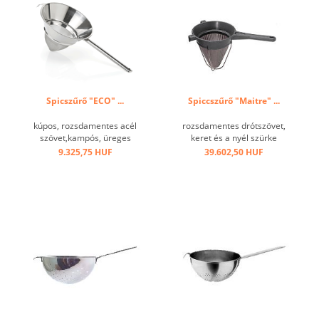
Spicszűrő "ECO" ...
Spiccszűrő "Maitre" ...
kúpos, rozsdamentes acél
rozsdamentes drótszövet,
szövet,kampós, üreges
keret és a nyél szürke
markolat,22,5 cm szárhossz
műanyag, 220°-ig hőálló ...
9.325,75 HUF
39.602,50 HUF
...