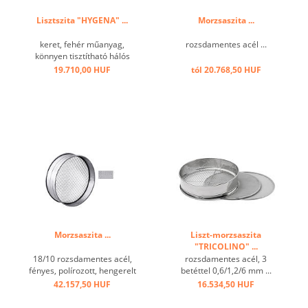
Lisztszita "HYGENA" ...
Morzsaszita ...
keret, fehér műanyag,
rozsdamentes acél ...
könnyen tisztítható hálós
rozsdamentes acélból, ...
19.710,00 HUF
tól 20.768,50 HUF
Morzsaszita ...
Liszt-morzsaszita
"TRICOLINO" ...
18/10 rozsdamentes acél,
rozsdamentes acél, 3
fényes, polírozott, hengerelt
betéttel 0,6/1,2/6 mm ...
rugalmas anyaggal,
42.157,50 HUF
16.534,50 HUF
perforációk 1x2,5 mm,
töltési magasság 5 cm,