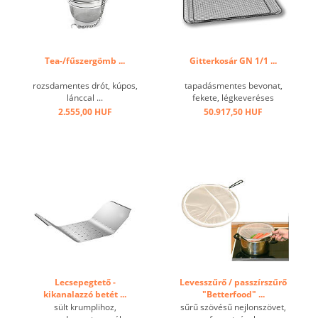
Tea-/fűszergömb ...
Gitterkosár GN 1/1 ...
rozsdamentes drót, kúpos,
tapadásmentes bevonat,
lánccal ...
fekete, légkeveréses
sütőben való használatra ...
2.555,00 HUF
50.917,50 HUF
Lecsepegtető -
Levesszűrő / passzírszűrő
kikanalazzó betét ...
"Betterfood" ...
sült krumplihoz,
sűrű szövésű nejlonszövet,