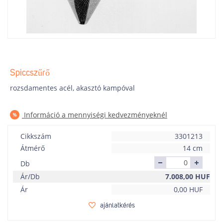
Spiccszűrő
rozsdamentes acél, akasztó kampóval
Információ a mennyiségi kedvezményeknél
Cikkszám
3301213
Átmérő
14 cm
Db
Ár/Db
7.008,00
HUF
Ár
0,00
HUF
ajánlatkérés