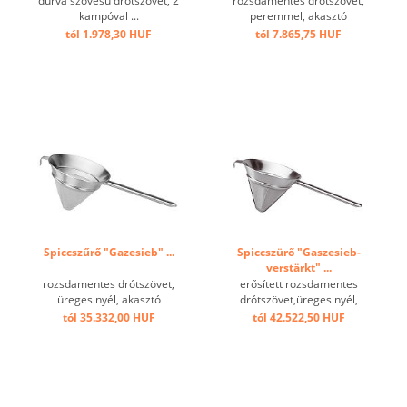
durva szövésű drótszövet, 2
rozsdamentes drótszövet,
kampóval ...
peremmel, akasztó
kampóval ...
tól 1.978,30 HUF
tól 7.865,75 HUF
Spiccszűrő "Gazesieb" ...
Spiccszürő "Gaszesieb-
verstärkt" ...
rozsdamentes drótszövet,
erősített rozsdamentes
üreges nyél, akasztó
drótszövet,üreges nyél,
kampóval ...
akasztó kampóval ...
tól 35.332,00 HUF
tól 42.522,50 HUF