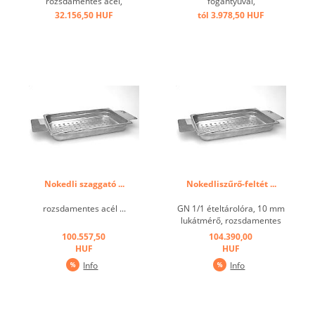
rozsdamentes acél,
fogantyúval,
perforált alsó ráccsal, előre
mosogatógépálló, 150°-ig
32.156,50 HUF
tól 3.978,50 HUF
dőlve ...
hőálló ...
Nokedli szaggató ...
Nokedliszűrő-feltét ...
rozsdamentes acél ...
GN 1/1 ételtárolóra, 10 mm
lukátmérő, rozsdamentes
acél ...
100.557,50
104.390,00
HUF
HUF
Info
Info