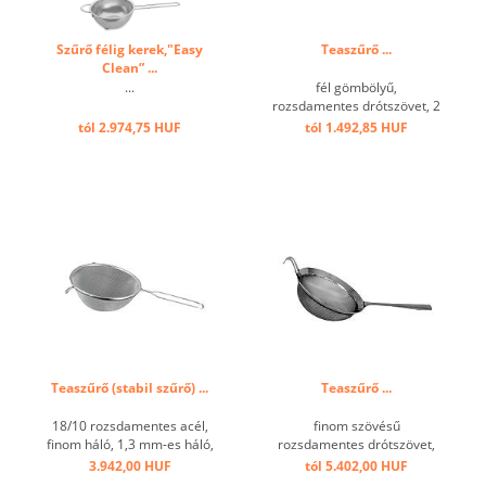
Szűrő félig kerek,"Easy
Teaszűrő ...
Clean” ...
...
fél gömbölyű,
rozsdamentes drótszövet, 2
kampóval ...
tól 2.974,75 HUF
tól 1.492,85 HUF
Teaszűrő (stabil szűrő) ...
Teaszűrő ...
18/10 rozsdamentes acél,
finom szövésű
finom háló, 1,3 mm-es háló,
rozsdamentes drótszövet,
stabil minőség ...
kampóval ...
3.942,00 HUF
tól 5.402,00 HUF