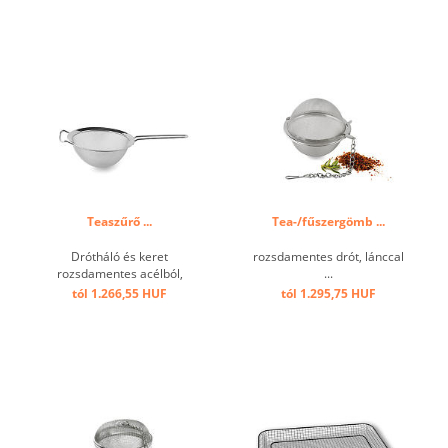
Teaszűrő ...
Tea-/fűszergömb ...
Drótháló és keret
rozsdamentes drót, lánccal
rozsdamentes acélból,
...
tartókonzollal és
tól 1.266,55 HUF
tól 1.295,75 HUF
fogantyúval, finom
dróthálóval ...