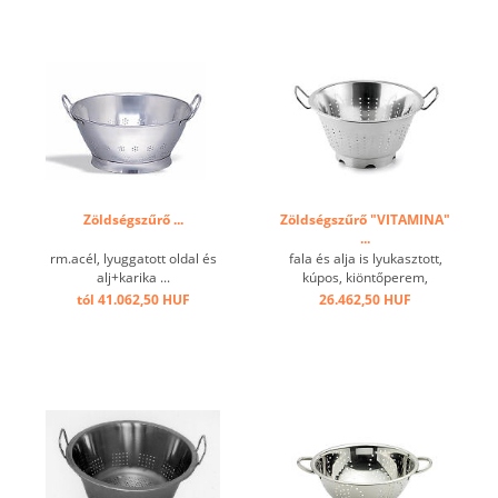
Zöldségszűrő ...
Zöldségszűrő "VITAMINA"
...
rm.acél, lyuggatott oldal és
fala és alja is lyukasztott,
alj+karika ...
kúpos, kiöntőperem,
erősített alj ...
tól 41.062,50 HUF
26.462,50 HUF