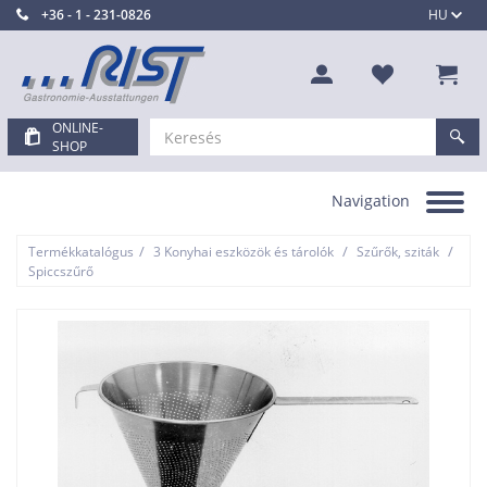
+36 - 1 - 231-0826
HU
ONLINE-
SHOP
Navigation
Toggle
navigation
/
/
/
Termékkatalógus
3 Konyhai eszközök és tárolók
Szűrők, sziták
Spiccszűrő