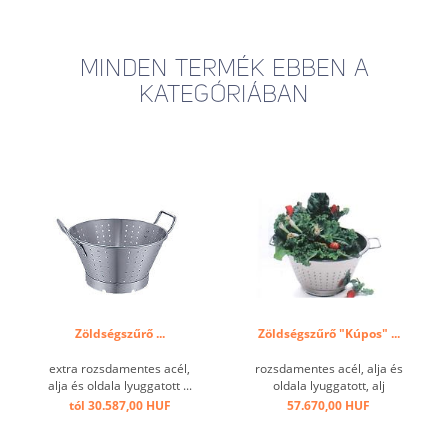
MINDEN TERMÉK EBBEN A
KATEGÓRIÁBAN
Zöldségszűrő ...
Zöldségszűrő "Kúpos" ...
extra rozsdamentes acél,
rozsdamentes acél, alja és
alja és oldala lyuggatott ...
oldala lyuggatott, alj
karikával, fogófüllel ...
tól 30.587,00 HUF
57.670,00 HUF