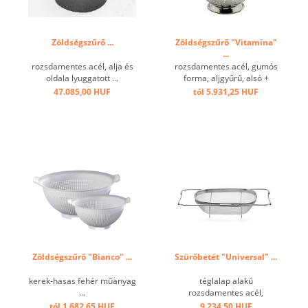
Zöldségszűrő ...
Zöldségszűrő "Vitamina"
...
rozsdamentes acél, alja és
rozsdamentes acél, gumós
oldala lyuggatott ...
forma, aljgyűrű, alsó +
oldalsó furatok, 2 fogantyú
47.085,00 HUF
tól 5.931,25 HUF
...
Zöldségszűrő "Bianco" ...
Szürőbetét "Universal" ...
kerek-hasas fehér műanyag
téglalap alakú
...
rozsdamentes acél,
kivehető kerettel ...
tól 1.682,65 HUF
9.234,50 HUF