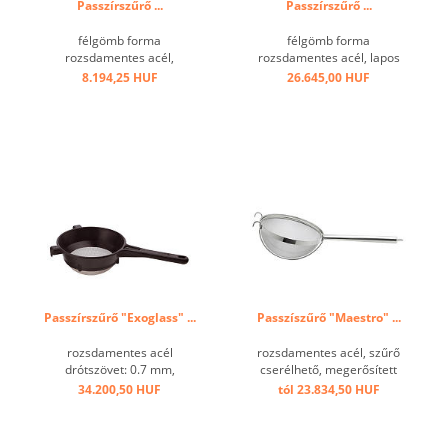
Passzírszűrő ...
Passzírszűrő ...
félgömb forma
félgömb forma
rozsdamentes acél,
rozsdamentes acél, lapos
kampóval ...
fogónyél, kampóval ...
8.194,25 HUF
26.645,00 HUF
Passzírszűrő "Exoglass" ...
Passzíszűrő "Maestro" ...
rozsdamentes acél
rozsdamentes acél, szűrő
drótszövet: 0.7 mm,
cserélhető, megerősített
műanyag keret ...
dupla szűrő és 2 kampó,
34.200,50 HUF
tól 23.834,50 HUF
kiváló minőségű védő drót,
rendkívül szilárd kialakítás.
...