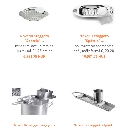
Nokedli szaggató
Nokedli szaggató
"Spätzle" ...
"Spätzle" ...
kerek rm. acél, 5 mm-es
polírozott rozsdamentes
lyukakkal, 24-28 cm-es
acél, mély formájú, 20-28
fazékhoz, kenőlappal ...
cm-es edényekhez,
6.551,75 HUF
10.931,75 HUF
rugalmas műanyag kaparó,
szilárd kivitel ...
Nokedli szaggató-/gyalu
Nokedli szaggató-/gyalu