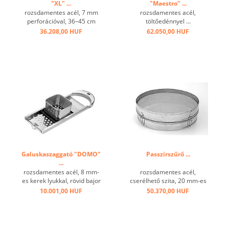
"XL" ...
"Maestro" ...
rozsdamentes acél, 7 mm
rozsdamentes acél,
perforációval, 36–45 cm
töltőedénnyel ...
átmérőjű edényekhez ...
36.208,00 HUF
62.050,00 HUF
Galuskaszaggató "DOMO"
Passzírszűrő ...
...
rozsdamentes acél, 8 mm-
rozsdamentes acél,
es kerek lyukkal, rövid bajor
cserélhető szita, 20 mm-es
spätzle ...
hálószem ...
10.001,00 HUF
50.370,00 HUF