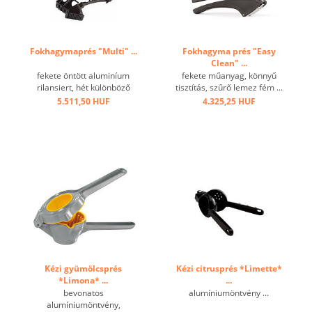
Fokhagymaprés "Multi" ...
Fokhagyma prés "Easy
Clean" ...
fekete öntött aluminíum
fekete műanyag, könnyű
rilansiert, hét különböző
tisztítás, szűrő lemez fém ...
funkció:fokhagyma prés, hal
5.511,50 HUF
4.325,25 HUF
pikelyező, Olivamag
kinyomó, hús púhító, jég
törő, üvegnyitó,hús
prés.Mosogatógépben nem
mosható ...
Kézi gyümölcsprés
Kézi citrusprés *Limette*
*Limona* ...
...
bevonatos
alumíniumöntvény ...
alumíniumöntvény,