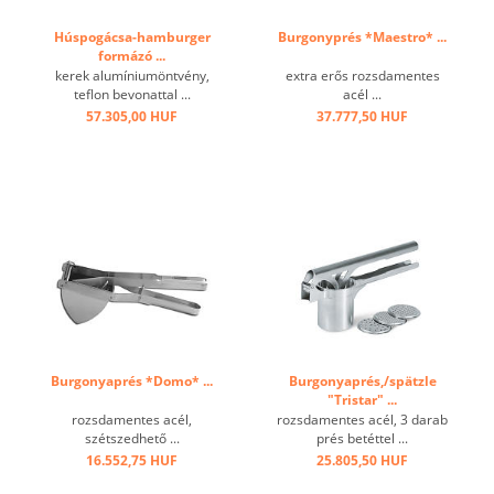
Húspogácsa-hamburger
Burgonyprés *Maestro* ...
formázó ...
kerek alumíniumöntvény,
extra erős rozsdamentes
teflon bevonattal ...
acél ...
57.305,00 HUF
37.777,50 HUF
Burgonyaprés *Domo* ...
Burgonyaprés,/spätzle
"Tristar" ...
rozsdamentes acél,
rozsdamentes acél, 3 darab
szétszedhető ...
prés betéttel ...
16.552,75 HUF
25.805,50 HUF