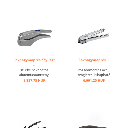
Fokhagymaprés *Zyliss*
Fokhagymaprés ...
...
szürke bevonatos
rozsdamentes acél,
alumíniumöntvény,
szögletes. Kihajtható
tisztítófejjel ...
perforált tárcsával a még
8.887,75 HUF
6.661,25 HUF
gyorsabb tisztítás
érdekében. ...