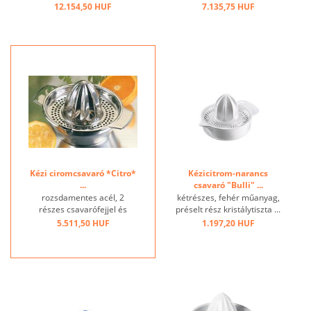
műanyagprés fejjel ...
12.154,50 HUF
7.135,75 HUF
Kézi ciromcsavaró *Citro*
Kézicitrom-narancs
...
csavaró "Bulli" ...
rozsdamentes acél, 2
kétrészes, fehér műanyag,
részes csavarófejjel és
préselt rész kristálytiszta ...
tálkával ...
5.511,50 HUF
1.197,20 HUF