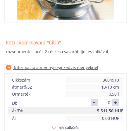
Kézi ciromcsavaró *Citro*
rozsdamentes acél, 2 részes csavarófejjel és tálkával
Információ a mennyiségi kedvezményeknél
Cikkszám
3604910
átmérő/SZ
13/10 cm
Ürmérték
0,50 l
Db
Ár/Db
5.511,50
HUF
Ár
0,00
HUF
ajánlatkérés