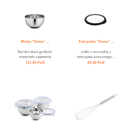
Miska "Home" ...
Pokrywka "Home" ...
Bardzo duża grubość
szkło z uszczelką z
materiału zapewnia
tworzywa sztucznego ...
optymalną stabilność i
121,95 PLN
69,30 PLN
trwałość, wysokiej jakości
satynowe wykończenie z
polerowanymi paskami,
antypoślizgowe, pokryte
silikonem dno. ...