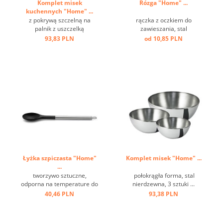
Komplet misek
Rózga "Home" ...
kuchennych "Home" ...
z pokrywą szczelną na
rączka z oczkiem do
palnik z uszczelką
zawieszania, stal
silikonową, częściowo
nierdzewna ...
93,83 PLN
od 10,85 PLN
polerowana stal nierdzewna
...
Łyżka szpiczasta "Home"
Komplet misek "Home" ...
...
tworzywo sztuczne,
połokrągła forma, stal
odporna na temperature do
nierdzewna, 3 sztuki ...
+ 220 st.C, stal nierdzewna,
40,46 PLN
93,38 PLN
oczko ...