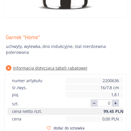
Garnek "Home"
uchwyty, wylewka, dno indukcyjne, stal nierdzewna
polerowana
informacja dotycząca tabeli rabatowej
numer artykułu
2200636
śr./wys.
16/7,8 cm
poj.
1,8 l
szt.
cena netto /szt.
99,45
PLN
cena
0,00
PLN
dodać do schowka