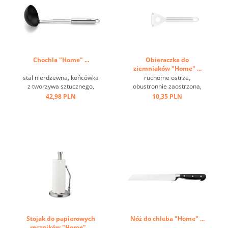
Chochla "Home" ...
Obieraczka do
ziemniaków "Home" ...
stal nierdzewna, końcówka
ruchome ostrze,
z tworzywa sztucznego,
obustronnie zaostrzona,
czarna, stal nierdzewna,
oczko do zawieszenia, stal
42,98 PLN
10,35 PLN
odporna na temperaturę do
nierdzewna ...
220 st.C, uchwyt z oczkiem
...
Stojak do papierowych
Nóż do chleba "Home" ...
ręczników "Home" ...