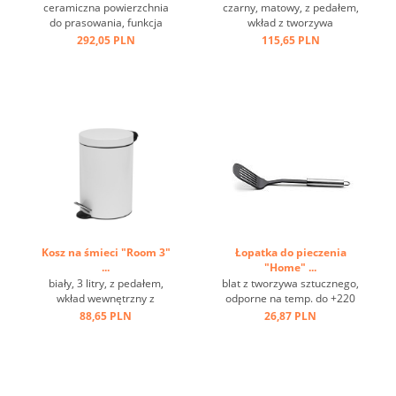
ceramiczna powierzchnia
czarny, matowy, z pedałem,
do prasowania, funkcja
wkład z tworzywa
sprzyskiwania i pary,
sztucznego, ring na spodzie
292,05 PLN
115,65 PLN
przewód 2 m, szara ...
...
Kosz na śmieci "Room 3"
Łopatka do pieczenia
...
"Home" ...
biały, 3 litry, z pedałem,
blat z tworzywa sztucznego,
wkład wewnętrzny z
odporne na temp. do +220
tworzywa sztucznego ...
st.C, stal nierdzewna, oczko
88,65 PLN
26,87 PLN
do zawieszania ...