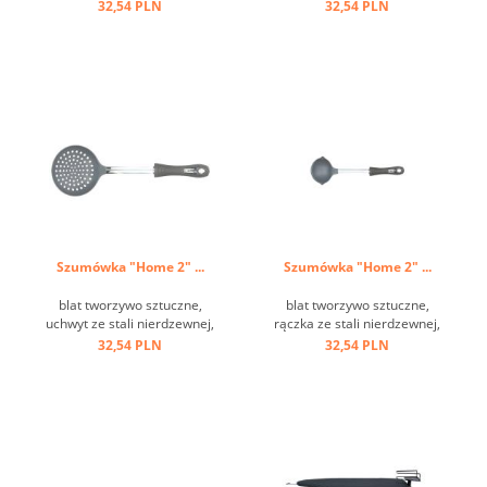
metalowe oczko do
zawieszania ...
32,54 PLN
32,54 PLN
zawieszania ...
Szumówka "Home 2" ...
Szumówka "Home 2" ...
blat tworzywo sztuczne,
blat tworzywo sztuczne,
uchwyt ze stali nierdzewnej,
rączka ze stali nierdzewnej,
oczko do zawieszania ...
uchwyt tworzywo sztuczne,
32,54 PLN
32,54 PLN
oczko do zawieszania ...