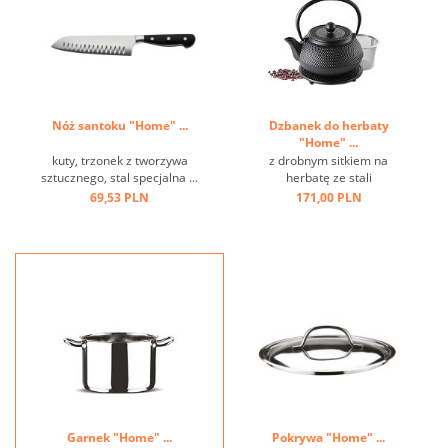
Nóż santoku "Home" ...
Dzbanek do herbaty
"Home" ...
kuty, trzonek z tworzywa
z drobnym sitkiem na
sztucznego, stal specjalna ...
herbatę ze stali
nierdzewnej,włącznie ze
69,53 PLN
171,00 PLN
spodkiem,
antypoślizgowymi i
odpornymi na zarysowania
nóżkami; oszczędność
miejsca dzięki obrotowemu
uchwytowi, dobry izolator
ciepła, materiał wykończony
...
Garnek "Home" ...
Pokrywa "Home" ...