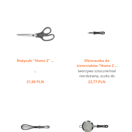
Nożyczki "Home 2" ...
Obieraczka do
ziemniaków "Home 2 ...
...
tworzywo sztuczne/stal
nierdzewna, oczko do
zawieszania ...
21,60 PLN
22,77 PLN