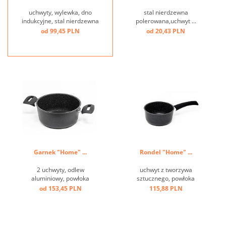
uchwyty, wylewka, dno
stal nierdzewna
indukcyjne, stal nierdzewna
polerowana,uchwyt ...
polerowana ...
od 99,45 PLN
od 20,43 PLN
Garnek "Home" ...
Rondel "Home" ...
2 uchwyty, odlew
uchwyt z tworzywa
aluminiowy, powłoka
sztucznego, powłoka
przeciw przywierająca, dno
przeciw przwierająca ...
od 153,45 PLN
115,88 PLN
indukcyjne ...