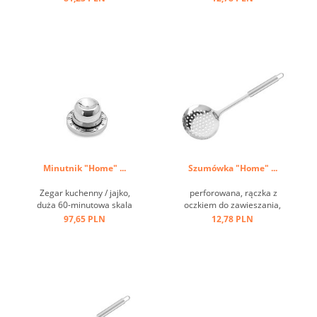
krajalnicy. Idealny do serów,
owoców, warzyw, cytrusów,
czekolady, gałki
muszkatołowej itp. ...
Minutnik "Home" ...
Szumówka "Home" ...
Zegar kuchenny / jajko,
perforowana, rączka z
duża 60-minutowa skala
oczkiem do zawieszania,
czasowa, wielofunkcyjna
stal nierdzewna ...
97,65 PLN
12,78 PLN
dzięki wbudowanej
wybijaczce do jaj ...