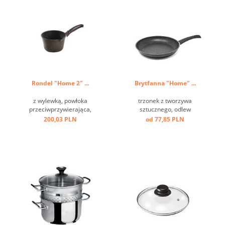
Rondel "Home 2" ...
Brytfanna "Home" ...
z wylewką, powłoka
trzonek z tworzywa
przeciwprzywierająca,
sztucznego, odlew
trzonek z tworzywa
aluminiowy, przeciw
200,03 PLN
od 77,85 PLN
sztucznego, odlew
przywierający, dno
aluminiowy ...
indukcyjne ...