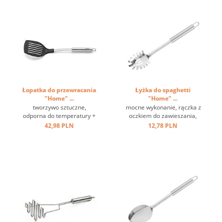
Łopatka do przewracania
Łyżka do spaghetti
"Home" ...
"Home" ...
tworzywo sztuczne,
mocne wykonanie, rączka z
odporna do temperatury +
oczkiem do zawieszania,
220 st.C, stal nierdzewna,
stal nierdzewna ...
42,98 PLN
12,78 PLN
oczko ...