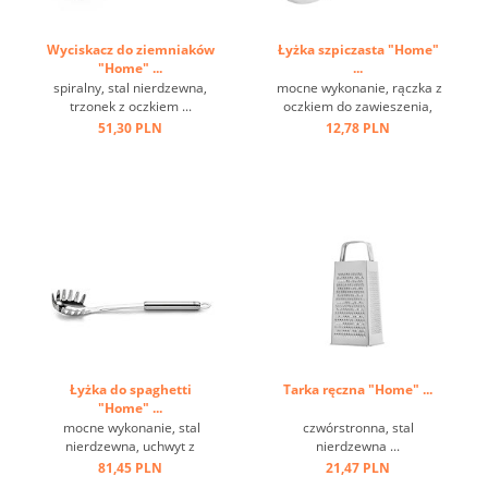
Wyciskacz do ziemniaków
Łyżka szpiczasta "Home"
"Home" ...
...
spiralny, stal nierdzewna,
mocne wykonanie, rączka z
trzonek z oczkiem ...
oczkiem do zawieszenia,
stal nierdzewna ...
51,30 PLN
12,78 PLN
Łyżka do spaghetti
Tarka ręczna "Home" ...
"Home" ...
mocne wykonanie, stal
czwórstronna, stal
nierdzewna, uchwyt z
nierdzewna ...
oczkiem ...
81,45 PLN
21,47 PLN