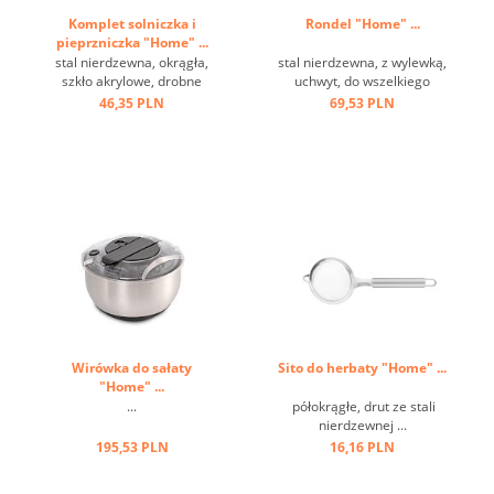
Komplet solniczka i
Rondel "Home" ...
pieprzniczka "Home" ...
stal nierdzewna, okrągła,
stal nierdzewna, z wylewką,
szkło akrylowe, drobne
uchwyt, do wszelkiego
dziurki ...
rodzaju kuchenek ...
46,35 PLN
69,53 PLN
Wirówka do sałaty
Sito do herbaty "Home" ...
"Home" ...
...
półokrągłe, drut ze stali
nierdzewnej ...
195,53 PLN
16,16 PLN