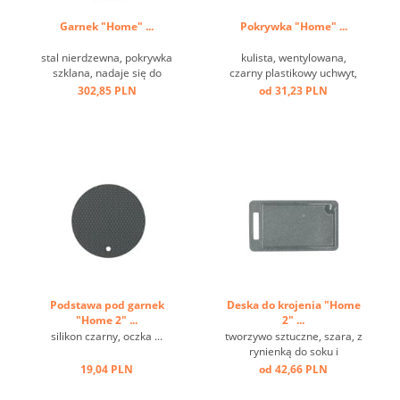
Garnek "Home" ...
Pokrywka "Home" ...
stal nierdzewna, pokrywka
kulista, wentylowana,
szklana, nadaje się do
czarny plastikowy uchwyt,
indukcji ...
szkło, obręcz ze stali
302,85 PLN
od 31,23 PLN
nierdzewnej ...
Podstawa pod garnek
Deska do krojenia "Home
"Home 2" ...
2" ...
silikon czarny, oczka ...
tworzywo sztuczne, szara, z
rynienką do soku i
uchwytem ...
19,04 PLN
od 42,66 PLN