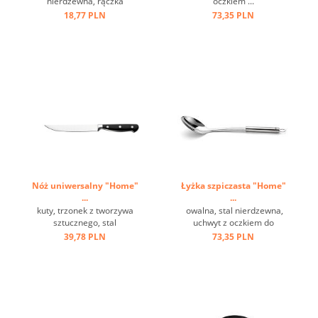
nierdzewna, rączka
oczkiem ...
wydrążona ...
18,77 PLN
73,35 PLN
Nóż uniwersalny "Home"
Łyżka szpiczasta "Home"
...
...
kuty, trzonek z tworzywa
owalna, stal nierdzewna,
sztucznego, stal
uchwyt z oczkiem do
milibdenowa ...
zawieszenia ...
39,78 PLN
73,35 PLN