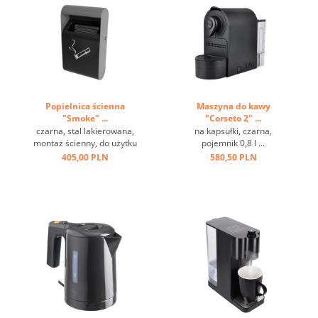
Popielnica ścienna
Maszyna do kawy
"Smoke" ...
"Corseto 2" ...
czarna, stal lakierowana,
na kapsułki, czarna,
montaż ścienny, do użytku
pojemnik 0,8 l ...
zewnętrznego ...
405,00 PLN
580,50 PLN