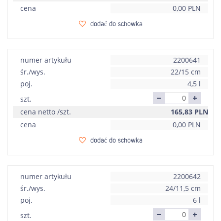
cena
0,00
PLN
dodać do schowka
numer artykułu
2200641
śr./wys.
22/15 cm
poj.
4,5 l
szt.
cena netto /szt.
165,83
PLN
cena
0,00
PLN
dodać do schowka
numer artykułu
2200642
śr./wys.
24/11,5 cm
poj.
6 l
szt.