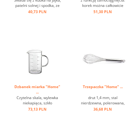
Składa się z kubka na jajka,
z funkcją samociągnięcia:
patelni solnej i spodka, ze
korek można całkowicie
stali nierdzewnej ...
usunąć przez obrót, łatwość
40,73 PLN
51,30 PLN
i wygodę użytkowania,
ciężką i trwałą konstrukcję,
klasyczny design ...
Dzbanek miarka "Home"
Trzepaczka "Home" ...
...
Czytelna skala, wylewka
drut 1,4 mm, stal
niekapiąca, szkło
nierdzewna, polerowana,
borokrzemianowe ...
uchwyt z oczkiem ...
73,13 PLN
36,68 PLN