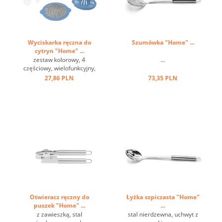
Wyciskarka ręczna do
Szumówka "Home" ...
cytryn "Home" ...
zestaw kolorowy, 4
...
częściowy, wielofunkcyjny,
w pudełku ...
27,86 PLN
73,35 PLN
Otwieracz ręczny do
Łyżka szpiczasta "Home"
puszek "Home" ...
...
z zawieszką, stal
stal nierdzewna, uchwyt z