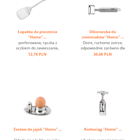
Łopatka do pieczenia
Obieraczka do
"Home" ...
ziemniaków "Home" ...
porforowana, rączka z
Ostre, ruchome ostrze,
oczkiem do zawieszania,
odpowiednie zarówno dla
stal nierdzewna ...
praworęcznych, jak i
12,78 PLN
36,68 PLN
leworęcznych, może być
używane w przeciwnych
kierunkach ...
Zestaw do jajek "Home" ...
Korkociąg "Home" ...