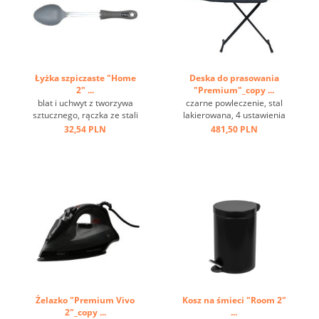
Łyżka szpiczaste "Home
Deska do prasowania
2" ...
"Premium"_copy ...
blat i uchwyt z tworzywa
czarne powleczenie, stal
sztucznego, rączka ze stali
lakierowana, 4 ustawienia
nierdzewnej, oczko do
wysokości, haczyk do
32,54 PLN
481,50 PLN
zawieszania ...
zawieszenia ...
Żelazko "Premium Vivo
Kosz na śmieci "Room 2"
2"_copy ...
...