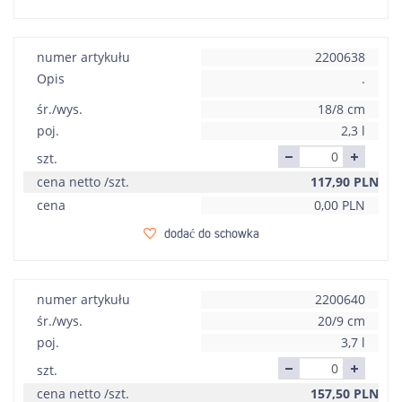
numer artykułu
2200638
Opis
.
śr./wys.
18/8 cm
poj.
2,3 l
szt.
cena netto /szt.
117,90
PLN
cena
0,00
PLN
dodać do schowka
numer artykułu
2200640
śr./wys.
20/9 cm
poj.
3,7 l
szt.
cena netto /szt.
157,50
PLN