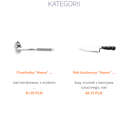
KATEGORII
Chochelka "Home" ...
Nóż kuchenny "Home" ...
stal nierdzewna, z oczkiem
kuty, trzonek z tworzywa
...
sztucznego, stal
molibdenowa ...
81,45 PLN
66,15 PLN