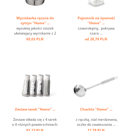
Wyciskarka ręczna do
Pojemnik na żywność
cytryn "Home" ...
"Home" ...
wysokiej jakości stożek
czworokątny, pokrywa
ułatwiający wyciskanie z 2
szara ...
wylewkami i szerokimi
65,03 PLN
od 20,79 PLN
poręcznymi uchwytami,
taca ociekowa na 150 ml
soku, mocowanie można
zamocować na dwa
sposoby ...
Zestaw tarek "Home" ...
Chochla "Home" ...
Zestaw składa się z 4 tarek
z rączką, stal nierdzewna,
o 4 różnych powierzchniach:
oczko do zawieszania ...
grubej, średniej, koronowej i
81,23 PLN
12,78 PLN