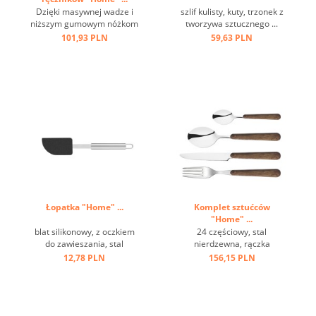
Dzięki masywnej wadze i
szlif kulisty, kuty, trzonek z
niższym gumowym nóżkom
tworzywa sztucznego ...
jest antypoślizgowy i
101,93 PLN
59,63 PLN
stabilny, a dzięki
regulowanemu prętowi
montażowemu możliwa jest
obsługa jedną ręką ...
Łopatka "Home" ...
Komplet sztućców
"Home" ...
blat silikonowy, z oczkiem
24 częściowy, stal
do zawieszania, stal
nierdzewna, rączka
nierdzewna ...
brązowa, imitacja drewna,
12,78 PLN
156,15 PLN
w szarym pudełku ...