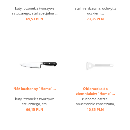
...
kuty, trzonek z tworzywa
stal nierdzewna, uchwyt z
sztucznego, stal specjalna ...
oczkiem ...
69,53 PLN
73,35 PLN
Nóż kuchenny "Home" ...
Obieraczka do
ziemniaków "Home" ...
kuty, trzonek z tworzywa
ruchome ostrze,
sztucznego, stal
obustronnie zaostrzona,
molibdenowa ...
oczko do zawieszenia, stal
66,15 PLN
10,35 PLN
nierdzewna ...