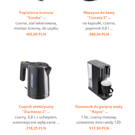
Popielnica ścienna
Maszyna do kawy
"Smoke" ...
"Corseto 2" ...
czarna, stal lakierowana,
na kapsułki, czarna,
montaż ścienny, do użytku
pojemnik 0,8 l ...
zewnętrznego ...
405,00 PLN
580,50 PLN
Czajnik elektryczny
Dozownik do gorącej wody
"Duchesse 2" ...
"Royce" ...
czarny, 0,8 l, z uchwytem,
1 litr, czarny-matowy,
automatyczne wyłączanie ...
ustawianie ilości wody 120-
220 ml ...
218,25 PLN
517,50 PLN