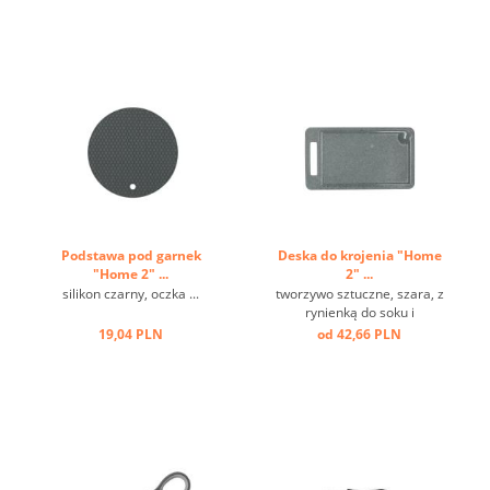
nierdzewnej ...
Podstawa pod garnek
Deska do krojenia "Home
"Home 2" ...
2" ...
silikon czarny, oczka ...
tworzywo sztuczne, szara, z
rynienką do soku i
uchwytem ...
19,04 PLN
od 42,66 PLN