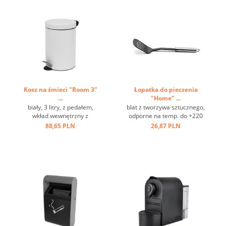
Kosz na śmieci "Room 3"
Łopatka do pieczenia
...
"Home" ...
biały, 3 litry, z pedałem,
blat z tworzywa sztucznego,
wkład wewnętrzny z
odporne na temp. do +220
tworzywa sztucznego ...
st.C, stal nierdzewna, oczko
88,65 PLN
26,87 PLN
do zawieszania ...