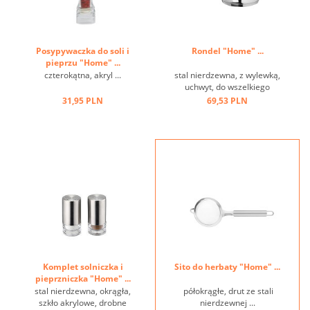
Posypywaczka do soli i
Rondel "Home" ...
pieprzu "Home" ...
czterokątna, akryl ...
stal nierdzewna, z wylewką,
uchwyt, do wszelkiego
rodzaju kuchenek ...
31,95 PLN
69,53 PLN
Komplet solniczka i
Sito do herbaty "Home" ...
pieprzniczka "Home" ...
stal nierdzewna, okrągła,
półokrągłe, drut ze stali
szkło akrylowe, drobne
nierdzewnej ...