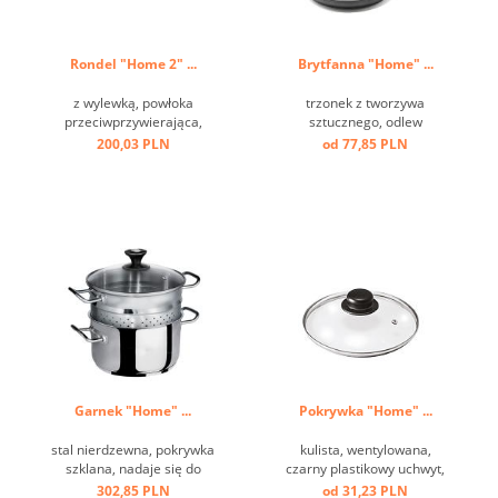
Rondel "Home 2" ...
Brytfanna "Home" ...
z wylewką, powłoka
trzonek z tworzywa
przeciwprzywierająca,
sztucznego, odlew
trzonek z tworzywa
aluminiowy, przeciw
200,03 PLN
od 77,85 PLN
sztucznego, odlew
przywierający, dno
aluminiowy ...
indukcyjne ...
Garnek "Home" ...
Pokrywka "Home" ...
stal nierdzewna, pokrywka
kulista, wentylowana,
szklana, nadaje się do
czarny plastikowy uchwyt,
indukcji ...
szkło, obręcz ze stali
302,85 PLN
od 31,23 PLN