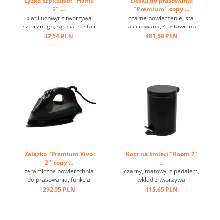
Łyżka szpiczaste "Home
Deska do prasowania
2" ...
"Premium"_copy ...
blat i uchwyt z tworzywa
czarne powleczenie, stal
sztucznego, rączka ze stali
lakierowana, 4 ustawienia
nierdzewnej, oczko do
wysokości, haczyk do
32,54 PLN
481,50 PLN
zawieszania ...
zawieszenia ...
Żelazko "Premium Vivo
Kosz na śmieci "Room 2"
2"_copy ...
...
ceramiczna powierzchnia
czarny, matowy, z pedałem,
do prasowania, funkcja
wkład z tworzywa
sprzyskiwania i pary,
sztucznego, ring na spodzie
292,05 PLN
115,65 PLN
przewód 2 m, szara ...
...