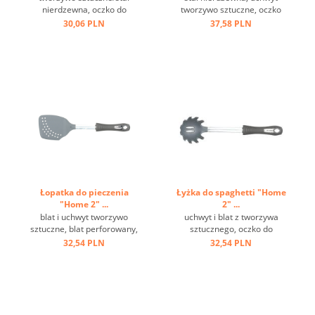
nierdzewna, oczko do
tworzywo sztuczne, oczko
zawieszenia, czarna ...
do zawieszania, haczyk ...
30,06 PLN
37,58 PLN
Łopatka do pieczenia
Łyżka do spaghetti "Home
"Home 2" ...
2" ...
blat i uchwyt tworzywo
uchwyt i blat z tworzywa
sztuczne, blat perforowany,
sztucznego, oczko do
metalowe oczko do
zawieszania ...
32,54 PLN
32,54 PLN
zawieszania ...