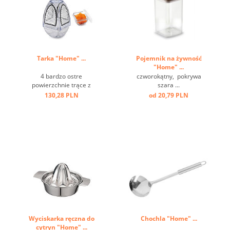
Tarka "Home" ...
Pojemnik na żywność
"Home" ...
4 bardzo ostre
czworokątny, pokrywa
powierzchnie trące z
szara ...
pojemnikiem ...
130,28 PLN
od 20,79 PLN
Wyciskarka ręczna do
Chochla "Home" ...
cytryn "Home" ...