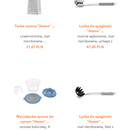
Tarka ręczna "Home" ...
Łyżka do spaghetti
"Home" ...
czwórstronna, stal
mocne wykonanie, stal
nierdzewna ...
nierdzewna, uchwyt z
oczkiem ...
21,47 PLN
81,45 PLN
Wyciskarka ręczna do
Łyżka do spaghetti
cytryn "Home" ...
"Home" ...
zestaw kolorowy, 4
stal nierdzewna, blat z