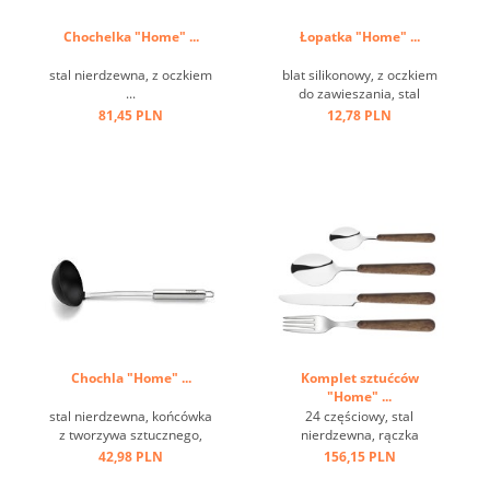
Chochelka "Home" ...
Łopatka "Home" ...
stal nierdzewna, z oczkiem
blat silikonowy, z oczkiem
...
do zawieszania, stal
nierdzewna ...
81,45 PLN
12,78 PLN
Chochla "Home" ...
Komplet sztućców
"Home" ...
stal nierdzewna, końcówka
24 częściowy, stal
z tworzywa sztucznego,
nierdzewna, rączka
czarna, stal nierdzewna,
brązowa, imitacja drewna,
42,98 PLN
156,15 PLN
odporna na temperaturę do
w szarym pudełku ...