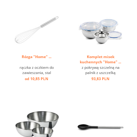
antypoślizgowe, pokryte
silikonem dno. ...
Rózga "Home" ...
Komplet misek
kuchennych "Home" ...
rączka z oczkiem do
z pokrywą szczelną na
zawieszania, stal
palnik z uszczelką
nierdzewna ...
silikonową, częściowo
od 10,85 PLN
93,83 PLN
polerowana stal nierdzewna
...