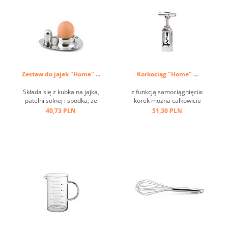
Zestaw do jajek "Home" ...
Korkociąg "Home" ...
Składa się z kubka na jajka,
z funkcją samociągnięcia:
patelni solnej i spodka, ze
korek można całkowicie
stali nierdzewnej ...
usunąć przez obrót, łatwość
40,73 PLN
51,30 PLN
i wygodę użytkowania,
ciężką i trwałą konstrukcję,
klasyczny design ...