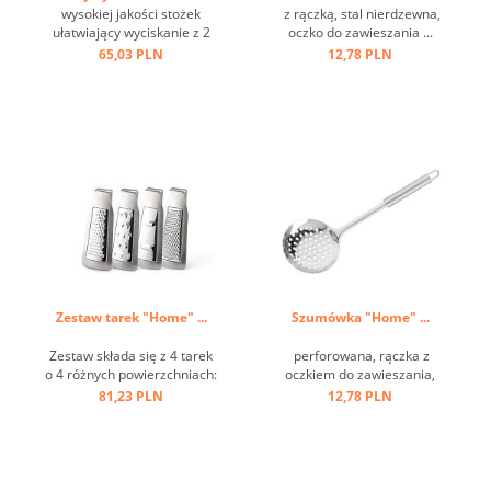
wysokiej jakości stożek
z rączką, stal nierdzewna,
ułatwiający wyciskanie z 2
oczko do zawieszania ...
wylewkami i szerokimi
65,03 PLN
12,78 PLN
poręcznymi uchwytami,
taca ociekowa na 150 ml
soku, mocowanie można
zamocować na dwa
sposoby ...
Zestaw tarek "Home" ...
Szumówka "Home" ...
Zestaw składa się z 4 tarek
perforowana, rączka z
o 4 różnych powierzchniach:
oczkiem do zawieszania,
grubej, średniej, koronowej i
stal nierdzewna ...
81,23 PLN
12,78 PLN
krajalnicy. Idealny do serów,
owoców, warzyw, cytrusów,
czekolady, gałki
muszkatołowej itp. ...