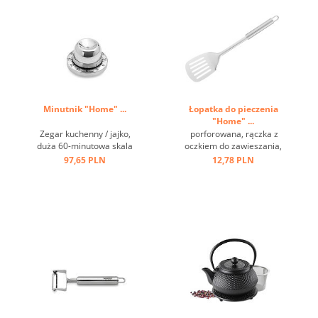
Minutnik "Home" ...
Łopatka do pieczenia
"Home" ...
Zegar kuchenny / jajko,
porforowana, rączka z
duża 60-minutowa skala
oczkiem do zawieszania,
czasowa, wielofunkcyjna
stal nierdzewna ...
97,65 PLN
12,78 PLN
dzięki wbudowanej
wybijaczce do jaj ...