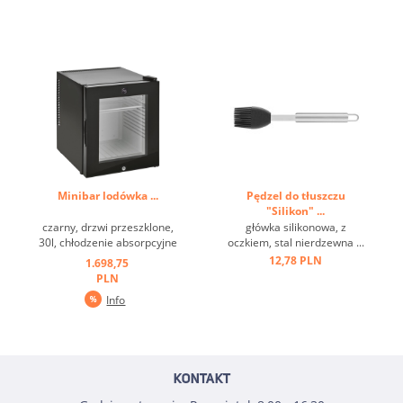
Minibar lodówka ...
Pędzel do tłuszczu
"Silikon" ...
czarny, drzwi przeszklone,
główka silikonowa, z
30l, chłodzenie absorpcyjne
oczkiem, stal nierdzewna ...
...
12,78 PLN
1.698,75
PLN
Info
KONTAKT