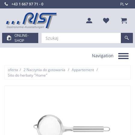
+43 1 667 97 71 - 0
PL
ONLINE-
SHOP
Navigation
Toggle
navigation
/
/
/
oferta
2 Naczynia do gotowania
Appartement
Sito do herbaty "Home"