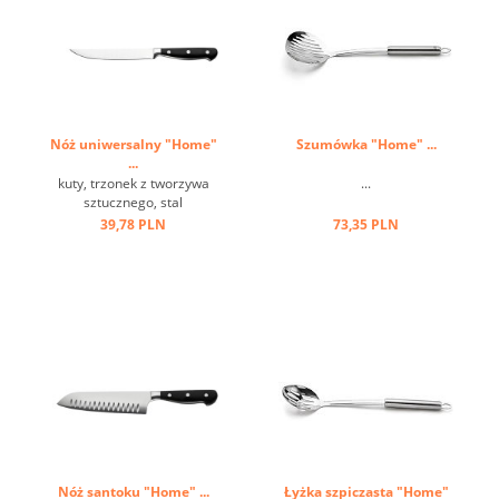
Nóż uniwersalny "Home"
Szumówka "Home" ...
...
kuty, trzonek z tworzywa
...
sztucznego, stal
milibdenowa ...
39,78 PLN
73,35 PLN
Nóż santoku "Home" ...
Łyżka szpiczasta "Home"