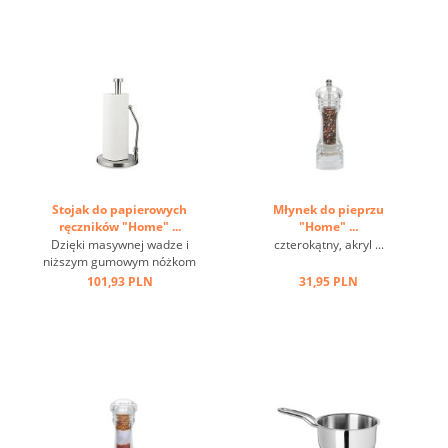
220 st.C, uchwyt z oczkiem
...
Stojak do papierowych
Młynek do pieprzu
ręczników "Home" ...
"Home" ...
Dzięki masywnej wadze i
czterokątny, akryl ...
niższym gumowym nóżkom
jest antypoślizgowy i
101,93 PLN
31,95 PLN
stabilny, a dzięki
regulowanemu prętowi
montażowemu możliwa jest
obsługa jedną ręką ...