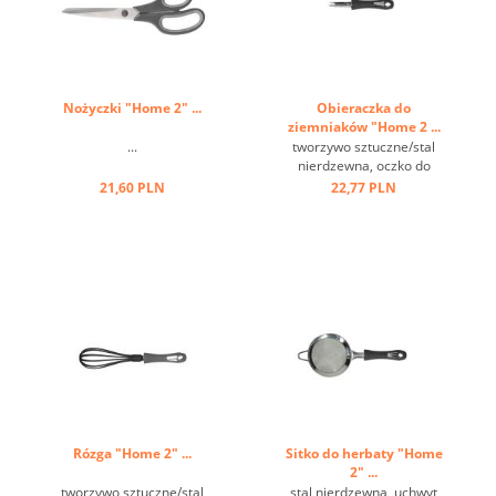
Nożyczki "Home 2" ...
Obieraczka do
ziemniaków "Home 2 ...
...
tworzywo sztuczne/stal
nierdzewna, oczko do
zawieszania ...
21,60 PLN
22,77 PLN
Rózga "Home 2" ...
Sitko do herbaty "Home
2" ...
tworzywo sztuczne/stal
stal nierdzewna, uchwyt