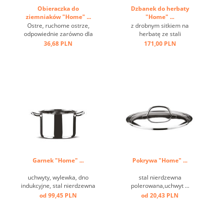
Obieraczka do
Dzbanek do herbaty
ziemniaków "Home" ...
"Home" ...
Ostre, ruchome ostrze,
z drobnym sitkiem na
odpowiednie zarówno dla
herbatę ze stali
praworęcznych, jak i
nierdzewnej,włącznie ze
36,68 PLN
171,00 PLN
leworęcznych, może być
spodkiem,
używane w przeciwnych
antypoślizgowymi i
kierunkach ...
odpornymi na zarysowania
nóżkami; oszczędność
miejsca dzięki obrotowemu
uchwytowi, dobry izolator
ciepła, materiał wykończony
...
Garnek "Home" ...
Pokrywa "Home" ...
uchwyty, wylewka, dno
stal nierdzewna
indukcyjne, stal nierdzewna
polerowana,uchwyt ...
polerowana ...
od 99,45 PLN
od 20,43 PLN