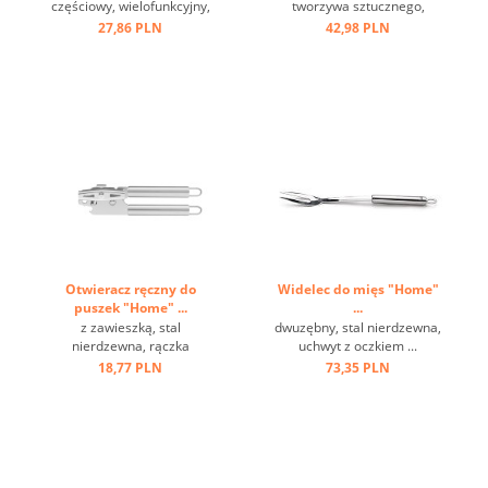
częściowy, wielofunkcyjny,
tworzywa sztucznego,
w pudełku ...
odporna na temperaturę do
27,86 PLN
42,98 PLN
220 st.C ...
Otwieracz ręczny do
Widelec do mięs "Home"
puszek "Home" ...
...
z zawieszką, stal
dwuzębny, stal nierdzewna,
nierdzewna, rączka
uchwyt z oczkiem ...
wydrążona ...
18,77 PLN
73,35 PLN