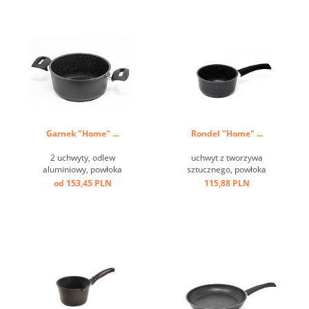
Garnek "Home" ...
Rondel "Home" ...
2 uchwyty, odlew
uchwyt z tworzywa
aluminiowy, powłoka
sztucznego, powłoka
przeciw przywierająca, dno
przeciw przwierająca ...
od 153,45 PLN
115,88 PLN
indukcyjne ...