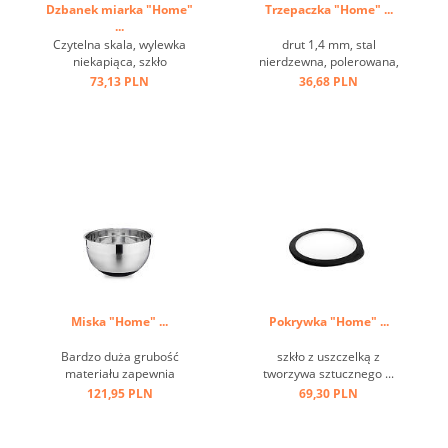
Dzbanek miarka "Home"
Trzepaczka "Home" ...
...
Czytelna skala, wylewka
drut 1,4 mm, stal
niekapiąca, szkło
nierdzewna, polerowana,
borokrzemianowe ...
uchwyt z oczkiem ...
73,13 PLN
36,68 PLN
Miska "Home" ...
Pokrywka "Home" ...
Bardzo duża grubość
szkło z uszczelką z
materiału zapewnia
tworzywa sztucznego ...
optymalną stabilność i
121,95 PLN
69,30 PLN
trwałość, wysokiej jakości
satynowe wykończenie z
polerowanymi paskami,