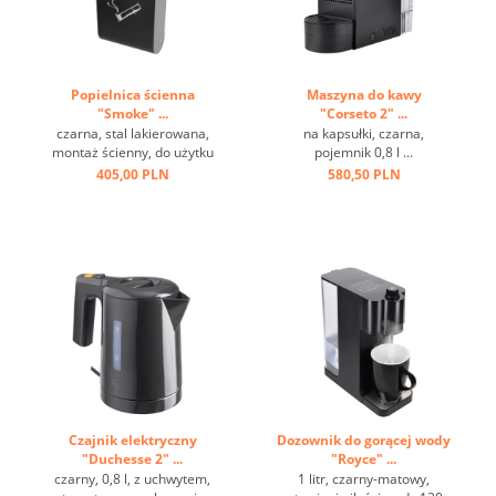
Popielnica ścienna
Maszyna do kawy
"Smoke" ...
"Corseto 2" ...
czarna, stal lakierowana,
na kapsułki, czarna,
montaż ścienny, do użytku
pojemnik 0,8 l ...
zewnętrznego ...
405,00 PLN
580,50 PLN
Czajnik elektryczny
Dozownik do gorącej wody
"Duchesse 2" ...
"Royce" ...
czarny, 0,8 l, z uchwytem,
1 litr, czarny-matowy,