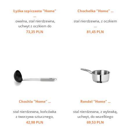
Łyżka szpiczasta "Home"
Chochelka "Home" ...
...
owalna, stal nierdzewna,
stal nierdzewna, z oczkiem
uchwyt z oczkiem do
...
zawieszenia ...
73,35 PLN
81,45 PLN
Chochla "Home" ...
Rondel "Home" ...
stal nierdzewna, końcówka
stal nierdzewna, z wylewką,
z tworzywa sztucznego,
uchwyt, do wszelkiego
czarna, stal nierdzewna,
rodzaju kuchenek ...
42,98 PLN
69,53 PLN
odporna na temperaturę do