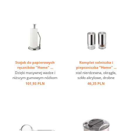
220 st.C, uchwyt z oczkiem
...
Stojak do papierowych
Komplet solniczka i
ręczników "Home" ...
pieprzniczka "Home" ...
Dzięki masywnej wadze i
stal nierdzewna, okrągła,
niższym gumowym nóżkom
szkło akrylowe, drobne
jest antypoślizgowy i
dziurki ...
101,93 PLN
46,35 PLN
stabilny, a dzięki
regulowanemu prętowi
montażowemu możliwa jest
obsługa jedną ręką ...