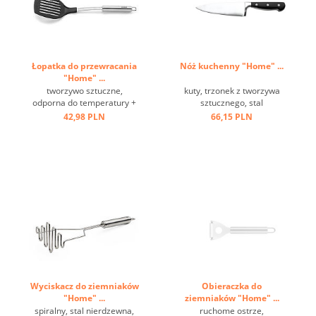
Łopatka do przewracania
Nóż kuchenny "Home" ...
"Home" ...
tworzywo sztuczne,
kuty, trzonek z tworzywa
odporna do temperatury +
sztucznego, stal
220 st.C, stal nierdzewna,
molibdenowa ...
42,98 PLN
66,15 PLN
oczko ...
Wyciskacz do ziemniaków
Obieraczka do
"Home" ...
ziemniaków "Home" ...
spiralny, stal nierdzewna,
ruchome ostrze,