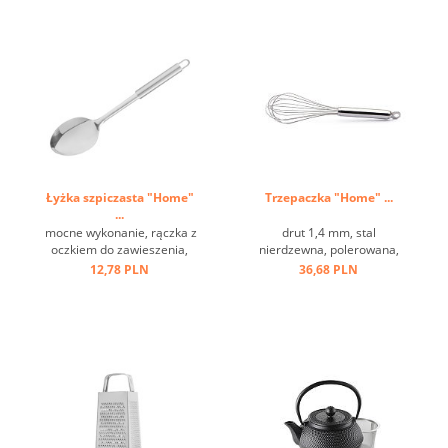
klasyczny design ...
Łyżka szpiczasta "Home"
Trzepaczka "Home" ...
...
mocne wykonanie, rączka z
drut 1,4 mm, stal
oczkiem do zawieszenia,
nierdzewna, polerowana,
stal nierdzewna ...
uchwyt z oczkiem ...
12,78 PLN
36,68 PLN