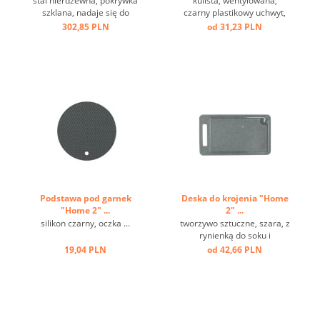
stal nierdzewna, pokrywka
kulista, wentylowana,
szklana, nadaje się do
czarny plastikowy uchwyt,
indukcji ...
szkło, obręcz ze stali
302,85 PLN
od 31,23 PLN
nierdzewnej ...
Podstawa pod garnek
Deska do krojenia "Home
"Home 2" ...
2" ...
silikon czarny, oczka ...
tworzywo sztuczne, szara, z
rynienką do soku i
uchwytem ...
19,04 PLN
od 42,66 PLN