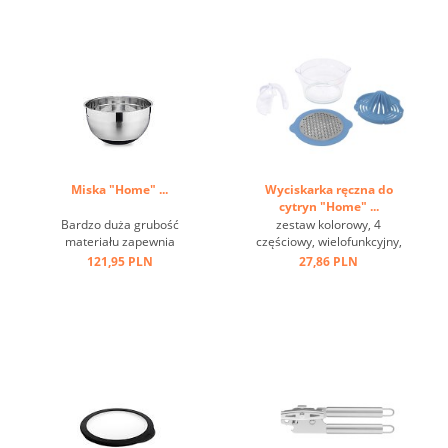
Miska "Home" ...
Wyciskarka ręczna do
cytryn "Home" ...
Bardzo duża grubość
zestaw kolorowy, 4
materiału zapewnia
częściowy, wielofunkcyjny,
optymalną stabilność i
w pudełku ...
121,95 PLN
27,86 PLN
trwałość, wysokiej jakości
satynowe wykończenie z
polerowanymi paskami,
antypoślizgowe, pokryte
silikonem dno. ...