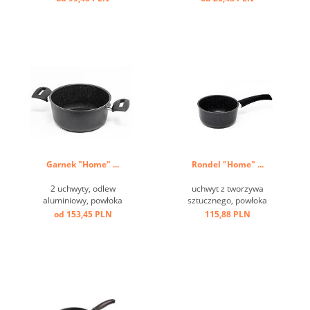
Garnek "Home" ...
Rondel "Home" ...
2 uchwyty, odlew
uchwyt z tworzywa
aluminiowy, powłoka
sztucznego, powłoka
przeciw przywierająca, dno
przeciw przwierająca ...
od 153,45 PLN
115,88 PLN
indukcyjne ...