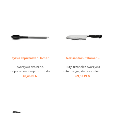
polerowana stal nierdzewna
...
Łyżka szpiczasta "Home"
Nóż santoku "Home" ...
...
tworzywo sztuczne,
kuty, trzonek z tworzywa
odporna na temperature do
sztucznego, stal specjalna ...
+ 220 st.C, stal nierdzewna,
40,46 PLN
69,53 PLN
oczko ...