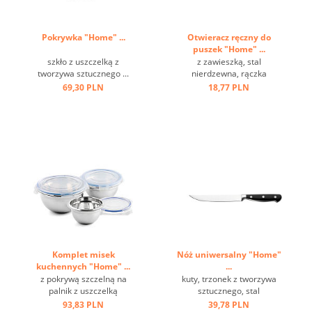
Pokrywka "Home" ...
Otwieracz ręczny do
puszek "Home" ...
szkło z uszczelką z
z zawieszką, stal
tworzywa sztucznego ...
nierdzewna, rączka
wydrążona ...
69,30 PLN
18,77 PLN
Komplet misek
Nóż uniwersalny "Home"
kuchennych "Home" ...
...
z pokrywą szczelną na
kuty, trzonek z tworzywa
palnik z uszczelką
sztucznego, stal
silikonową, częściowo
milibdenowa ...
93,83 PLN
39,78 PLN