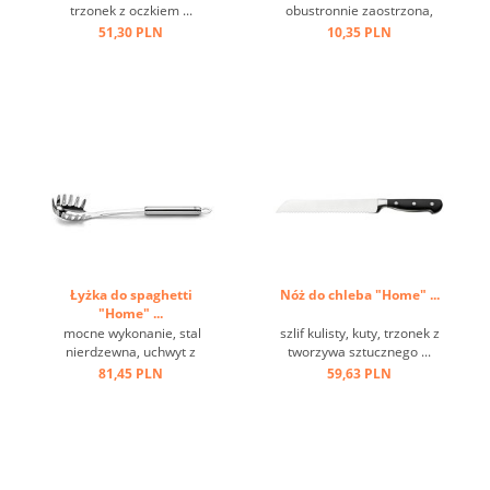
trzonek z oczkiem ...
obustronnie zaostrzona,
oczko do zawieszenia, stal
51,30 PLN
10,35 PLN
nierdzewna ...
Łyżka do spaghetti
Nóż do chleba "Home" ...
"Home" ...
mocne wykonanie, stal
szlif kulisty, kuty, trzonek z
nierdzewna, uchwyt z
tworzywa sztucznego ...
oczkiem ...
81,45 PLN
59,63 PLN