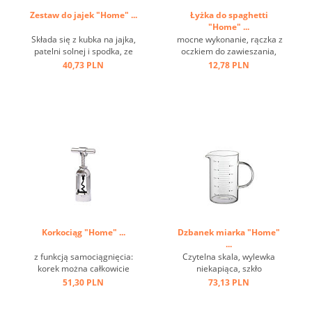
Zestaw do jajek "Home" ...
Łyżka do spaghetti
"Home" ...
Składa się z kubka na jajka,
mocne wykonanie, rączka z
patelni solnej i spodka, ze
oczkiem do zawieszania,
stali nierdzewnej ...
stal nierdzewna ...
40,73 PLN
12,78 PLN
Korkociąg "Home" ...
Dzbanek miarka "Home"
...
z funkcją samociągnięcia:
Czytelna skala, wylewka
korek można całkowicie
niekapiąca, szkło
usunąć przez obrót, łatwość
borokrzemianowe ...
51,30 PLN
73,13 PLN
i wygodę użytkowania,
ciężką i trwałą konstrukcję,