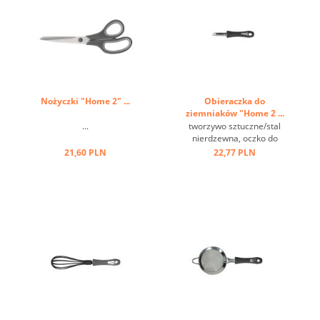
Nożyczki "Home 2" ...
Obieraczka do
ziemniaków "Home 2 ...
...
tworzywo sztuczne/stal
nierdzewna, oczko do
zawieszania ...
21,60 PLN
22,77 PLN