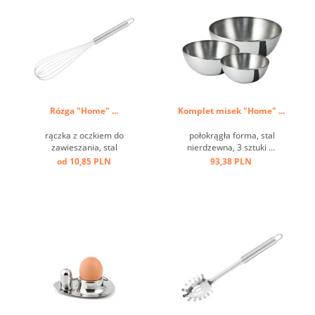
Rózga "Home" ...
Komplet misek "Home" ...
rączka z oczkiem do
połokrągła forma, stal
zawieszania, stal
nierdzewna, 3 sztuki ...
nierdzewna ...
od 10,85 PLN
93,38 PLN