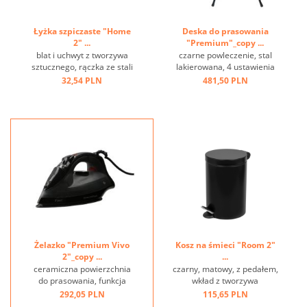
Łyżka szpiczaste "Home
Deska do prasowania
2" ...
"Premium"_copy ...
blat i uchwyt z tworzywa
czarne powleczenie, stal
sztucznego, rączka ze stali
lakierowana, 4 ustawienia
nierdzewnej, oczko do
wysokości, haczyk do
32,54 PLN
481,50 PLN
zawieszania ...
zawieszenia ...
Żelazko "Premium Vivo
Kosz na śmieci "Room 2"
2"_copy ...
...
ceramiczna powierzchnia
czarny, matowy, z pedałem,
do prasowania, funkcja
wkład z tworzywa
sprzyskiwania i pary,
sztucznego, ring na spodzie
292,05 PLN
115,65 PLN
przewód 2 m, szara ...
...