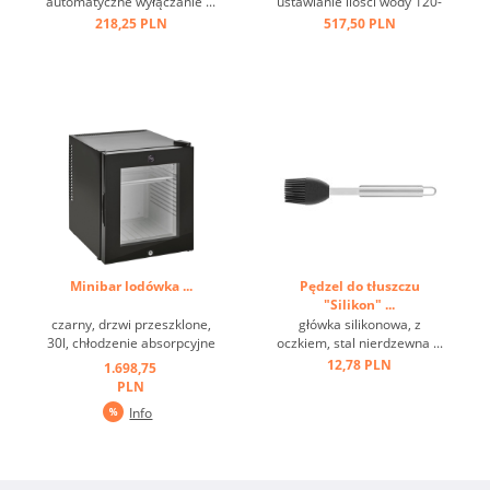
automatyczne wyłączanie ...
ustawianie ilości wody 120-
220 ml ...
218,25 PLN
517,50 PLN
Minibar lodówka ...
Pędzel do tłuszczu
"Silikon" ...
czarny, drzwi przeszklone,
główka silikonowa, z
30l, chłodzenie absorpcyjne
oczkiem, stal nierdzewna ...
...
12,78 PLN
1.698,75
PLN
Info