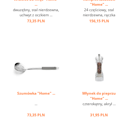
...
"Home" ...
dwuzębny, stal nierdzewna,
24 częściowy, stal
uchwyt z oczkiem ...
nierdzewna, rączka
brązowa, imitacja drewna,
73,35 PLN
156,15 PLN
w szarym pudełku ...
Szumówka "Home" ...
Młynek do pieprzu
"Home" ...
...
czterokątny, akryl ...
73,35 PLN
31,95 PLN