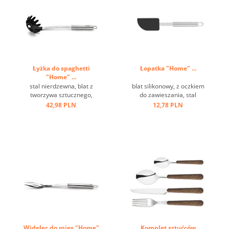
Łyżka do spaghetti
Łopatka "Home" ...
"Home" ...
stal nierdzewna, blat z
blat silikonowy, z oczkiem
tworzywa sztucznego,
do zawieszania, stal
odporna na temperaturę do
nierdzewna ...
42,98 PLN
12,78 PLN
220 st.C ...
Widelec do mięs "Home"
Komplet sztućców