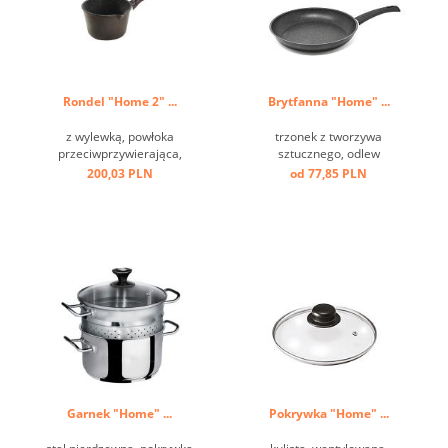
Rondel "Home 2" ...
Brytfanna "Home" ...
z wylewką, powłoka
trzonek z tworzywa
przeciwprzywierająca,
sztucznego, odlew
trzonek z tworzywa
aluminiowy, przeciw
200,03 PLN
od 77,85 PLN
sztucznego, odlew
przywierający, dno
aluminiowy ...
indukcyjne ...
Garnek "Home" ...
Pokrywka "Home" ...