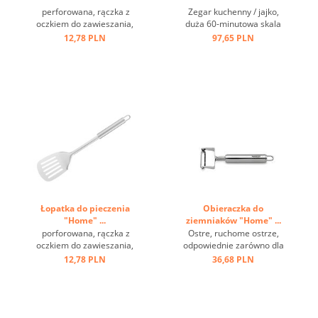
perforowana, rączka z
Zegar kuchenny / jajko,
oczkiem do zawieszania,
duża 60-minutowa skala
stal nierdzewna ...
czasowa, wielofunkcyjna
12,78 PLN
97,65 PLN
dzięki wbudowanej
wybijaczce do jaj ...
Łopatka do pieczenia
Obieraczka do
"Home" ...
ziemniaków "Home" ...
porforowana, rączka z
Ostre, ruchome ostrze,
oczkiem do zawieszania,
odpowiednie zarówno dla
stal nierdzewna ...
praworęcznych, jak i
12,78 PLN
36,68 PLN
leworęcznych, może być
używane w przeciwnych
kierunkach ...