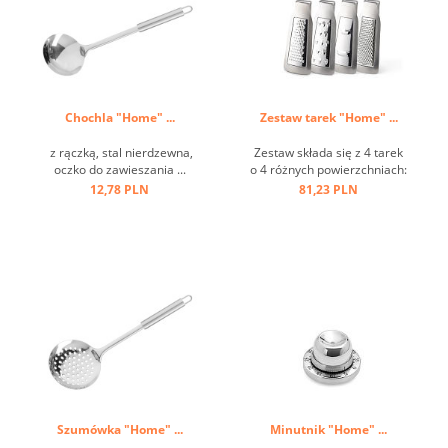
Chochla "Home" ...
Zestaw tarek "Home" ...
z rączką, stal nierdzewna,
Zestaw składa się z 4 tarek
oczko do zawieszania ...
o 4 różnych powierzchniach:
grubej, średniej, koronowej i
12,78 PLN
81,23 PLN
krajalnicy. Idealny do serów,
owoców, warzyw, cytrusów,
czekolady, gałki
muszkatołowej itp. ...
Szumówka "Home" ...
Minutnik "Home" ...