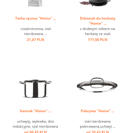
Tarka ręczna "Home" ...
Dzbanek do herbaty
"Home" ...
czwórstronna, stal
z drobnym sitkiem na
nierdzewna ...
herbatę ze stali
nierdzewnej,włącznie ze
21,47 PLN
171,00 PLN
spodkiem,
antypoślizgowymi i
odpornymi na zarysowania
nóżkami; oszczędność
miejsca dzięki obrotowemu
uchwytowi, dobry izolator
ciepła, materiał wykończony
...
Garnek "Home" ...
Pokrywa "Home" ...
uchwyty, wylewka, dno
stal nierdzewna
indukcyjne, stal nierdzewna
polerowana,uchwyt ...
polerowana ...
od 99,45 PLN
od 20,43 PLN