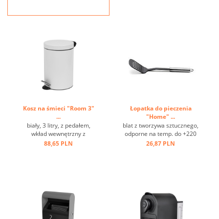
Kosz na śmieci "Room 3"
Łopatka do pieczenia
...
"Home" ...
biały, 3 litry, z pedałem,
blat z tworzywa sztucznego,
wkład wewnętrzny z
odporne na temp. do +220
tworzywa sztucznego ...
st.C, stal nierdzewna, oczko
88,65 PLN
26,87 PLN
do zawieszania ...