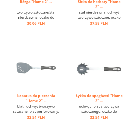
Rózga "Home 2" ...
Sitko do herbaty "Home
2" ...
tworzywo sztuczne/stal
stal nierdzewna, uchwyt
nierdzewna, oczko do
tworzywo sztuczne, oczko
zawieszenia, czarna ...
do zawieszania, haczyk ...
30,06 PLN
37,58 PLN
Łopatka do pieczenia
Łyżka do spaghetti "Home
"Home 2" ...
2" ...
blat i uchwyt tworzywo
uchwyt i blat z tworzywa
sztuczne, blat perforowany,
sztucznego, oczko do
metalowe oczko do
zawieszania ...
32,54 PLN
32,54 PLN
zawieszania ...