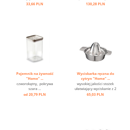
pojemnikiem ...
33,66 PLN
130,28 PLN
Pojemnik na żywność
Wyciskarka ręczna do
"Home" ...
cytryn "Home" ...
czworokątny, pokrywa
wysokiej jakości stożek
szara ...
ułatwiający wyciskanie z 2
wylewkami i szerokimi
od 20,79 PLN
65,03 PLN
poręcznymi uchwytami,
taca ociekowa na 150 ml
soku, mocowanie można
zamocować na dwa
sposoby ...