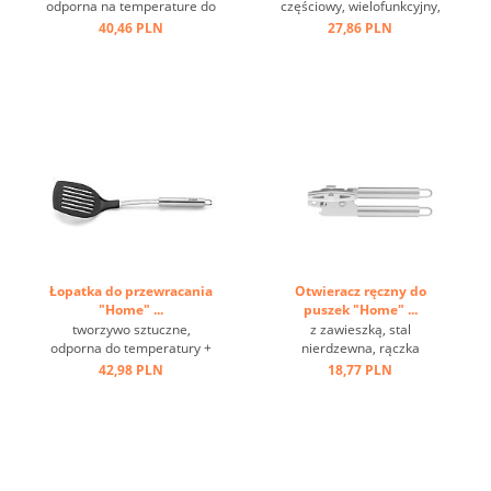
odporna na temperature do
częściowy, wielofunkcyjny,
+ 220 st.C, stal nierdzewna,
w pudełku ...
40,46 PLN
27,86 PLN
oczko ...
Łopatka do przewracania
Otwieracz ręczny do
"Home" ...
puszek "Home" ...
tworzywo sztuczne,
z zawieszką, stal
odporna do temperatury +
nierdzewna, rączka
220 st.C, stal nierdzewna,
wydrążona ...
42,98 PLN
18,77 PLN
oczko ...