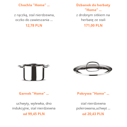
Chochla "Home" ...
Dzbanek do herbaty
"Home" ...
z rączką, stal nierdzewna,
z drobnym sitkiem na
oczko do zawieszania ...
herbatę ze stali
nierdzewnej,włącznie ze
12,78 PLN
171,00 PLN
spodkiem,
antypoślizgowymi i
odpornymi na zarysowania
nóżkami; oszczędność
miejsca dzięki obrotowemu
uchwytowi, dobry izolator
ciepła, materiał wykończony
...
Garnek "Home" ...
Pokrywa "Home" ...
uchwyty, wylewka, dno
stal nierdzewna
indukcyjne, stal nierdzewna
polerowana,uchwyt ...
polerowana ...
od 99,45 PLN
od 20,43 PLN