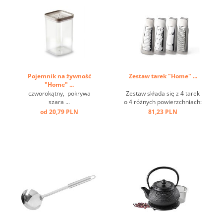
Pojemnik na żywność
Zestaw tarek "Home" ...
"Home" ...
czworokątny, pokrywa
Zestaw składa się z 4 tarek
szara ...
o 4 różnych powierzchniach:
grubej, średniej, koronowej i
od 20,79 PLN
81,23 PLN
krajalnicy. Idealny do serów,
owoców, warzyw, cytrusów,
czekolady, gałki
muszkatołowej itp. ...