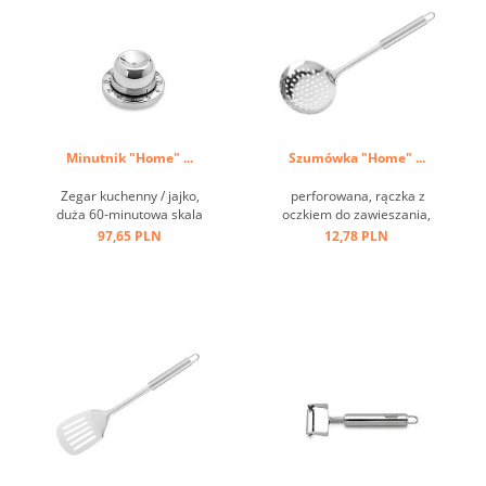
Minutnik "Home" ...
Szumówka "Home" ...
Zegar kuchenny / jajko,
perforowana, rączka z
duża 60-minutowa skala
oczkiem do zawieszania,
czasowa, wielofunkcyjna
stal nierdzewna ...
97,65 PLN
12,78 PLN
dzięki wbudowanej
wybijaczce do jaj ...