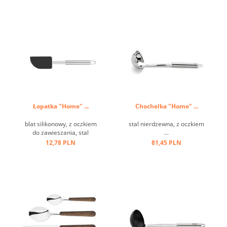
Łopatka "Home" ...
Chochelka "Home" ...
blat silikonowy, z oczkiem
stal nierdzewna, z oczkiem
do zawieszania, stal
...
nierdzewna ...
12,78 PLN
81,45 PLN