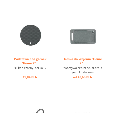
nierdzewnej ...
Podstawa pod garnek
Deska do krojenia "Home
"Home 2" ...
2" ...
silikon czarny, oczka ...
tworzywo sztuczne, szara, z
rynienką do soku i
uchwytem ...
19,04 PLN
od 42,66 PLN