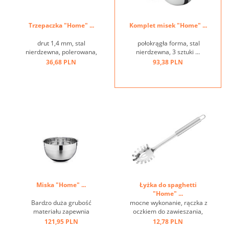
Trzepaczka "Home" ...
Komplet misek "Home" ...
drut 1,4 mm, stal
połokrągła forma, stal
nierdzewna, polerowana,
nierdzewna, 3 sztuki ...
uchwyt z oczkiem ...
36,68 PLN
93,38 PLN
Miska "Home" ...
Łyżka do spaghetti
"Home" ...
Bardzo duża grubość
mocne wykonanie, rączka z
materiału zapewnia
oczkiem do zawieszania,
optymalną stabilność i
stal nierdzewna ...
121,95 PLN
12,78 PLN
trwałość, wysokiej jakości