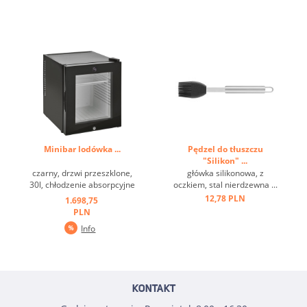
Minibar lodówka ...
Pędzel do tłuszczu
"Silikon" ...
czarny, drzwi przeszklone,
główka silikonowa, z
30l, chłodzenie absorpcyjne
oczkiem, stal nierdzewna ...
...
12,78 PLN
1.698,75
PLN
Info
KONTAKT