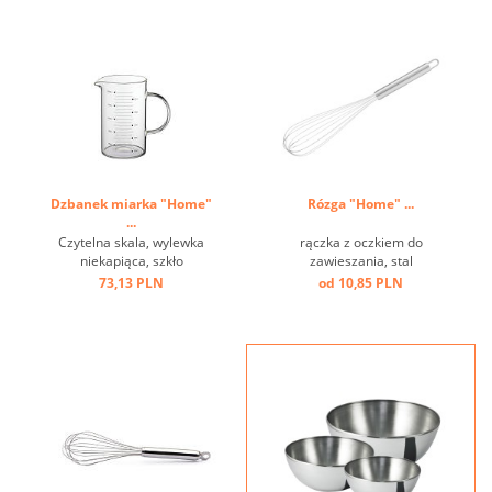
Dzbanek miarka "Home"
Rózga "Home" ...
...
Czytelna skala, wylewka
rączka z oczkiem do
niekapiąca, szkło
zawieszania, stal
borokrzemianowe ...
nierdzewna ...
73,13 PLN
od 10,85 PLN