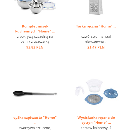
Komplet misek
Tarka ręczna "Home" ...
kuchennych "Home" ...
z pokrywą szczelną na
czwórstronna, stal
palnik z uszczelką
nierdzewna ...
silikonową, częściowo
93,83 PLN
21,47 PLN
polerowana stal nierdzewna
...
Łyżka szpiczasta "Home"
Wyciskarka ręczna do
...
cytryn "Home" ...
tworzywo sztuczne,
zestaw kolorowy, 4