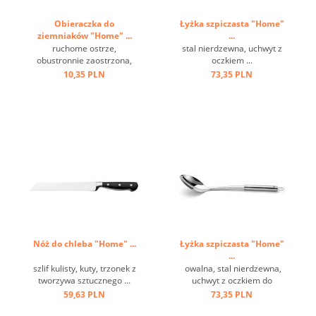
Obieraczka do
Łyżka szpiczasta "Home"
ziemniaków "Home" ...
...
ruchome ostrze,
stal nierdzewna, uchwyt z
obustronnie zaostrzona,
oczkiem ...
oczko do zawieszenia, stal
10,35 PLN
73,35 PLN
nierdzewna ...
Nóż do chleba "Home" ...
Łyżka szpiczasta "Home"
...
szlif kulisty, kuty, trzonek z
owalna, stal nierdzewna,
tworzywa sztucznego ...
uchwyt z oczkiem do
zawieszenia ...
59,63 PLN
73,35 PLN