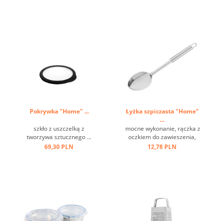
satynowe wykończenie z
polerowanymi paskami,
antypoślizgowe, pokryte
silikonem dno. ...
Pokrywka "Home" ...
Łyżka szpiczasta "Home"
...
szkło z uszczelką z
mocne wykonanie, rączka z
tworzywa sztucznego ...
oczkiem do zawieszenia,
stal nierdzewna ...
69,30 PLN
12,78 PLN