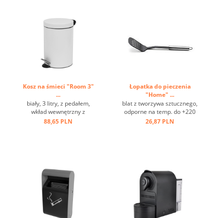
Kosz na śmieci "Room 3"
Łopatka do pieczenia
...
"Home" ...
biały, 3 litry, z pedałem,
blat z tworzywa sztucznego,
wkład wewnętrzny z
odporne na temp. do +220
tworzywa sztucznego ...
st.C, stal nierdzewna, oczko
88,65 PLN
26,87 PLN
do zawieszania ...