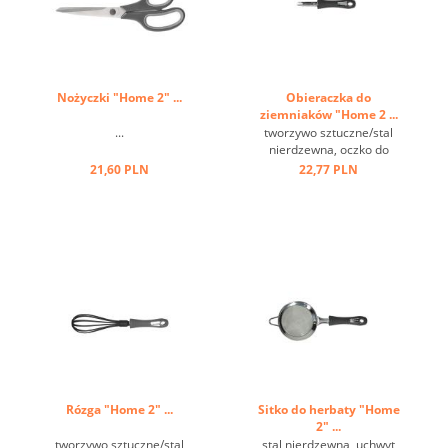
Nożyczki "Home 2" ...
Obieraczka do
ziemniaków "Home 2 ...
...
tworzywo sztuczne/stal
nierdzewna, oczko do
zawieszania ...
21,60 PLN
22,77 PLN
Rózga "Home 2" ...
Sitko do herbaty "Home
2" ...
tworzywo sztuczne/stal
stal nierdzewna, uchwyt