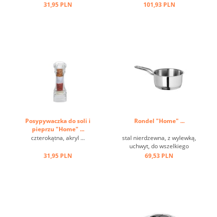
jest antypoślizgowy i
31,95 PLN
101,93 PLN
stabilny, a dzięki
regulowanemu prętowi
montażowemu możliwa jest
obsługa jedną ręką ...
Posypywaczka do soli i
Rondel "Home" ...
pieprzu "Home" ...
czterokątna, akryl ...
stal nierdzewna, z wylewką,
uchwyt, do wszelkiego
rodzaju kuchenek ...
31,95 PLN
69,53 PLN