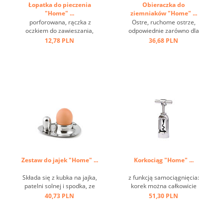
Łopatka do pieczenia
Obieraczka do
"Home" ...
ziemniaków "Home" ...
porforowana, rączka z
Ostre, ruchome ostrze,
oczkiem do zawieszania,
odpowiednie zarówno dla
stal nierdzewna ...
praworęcznych, jak i
12,78 PLN
36,68 PLN
leworęcznych, może być
używane w przeciwnych
kierunkach ...
Zestaw do jajek "Home" ...
Korkociąg "Home" ...
Składa się z kubka na jajka,
z funkcją samociągnięcia:
patelni solnej i spodka, ze
korek można całkowicie
stali nierdzewnej ...
usunąć przez obrót, łatwość
40,73 PLN
51,30 PLN
i wygodę użytkowania,
ciężką i trwałą konstrukcję,
klasyczny design ...