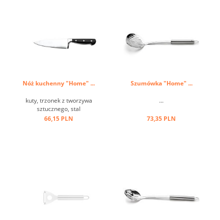
Nóż kuchenny "Home" ...
Szumówka "Home" ...
kuty, trzonek z tworzywa
...
sztucznego, stal
molibdenowa ...
66,15 PLN
73,35 PLN