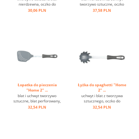
nierdzewna, oczko do
tworzywo sztuczne, oczko
zawieszenia, czarna ...
do zawieszania, haczyk ...
30,06 PLN
37,58 PLN
Łopatka do pieczenia
Łyżka do spaghetti "Home
"Home 2" ...
2" ...
blat i uchwyt tworzywo
uchwyt i blat z tworzywa
sztuczne, blat perforowany,
sztucznego, oczko do
metalowe oczko do
zawieszania ...
32,54 PLN
32,54 PLN
zawieszania ...