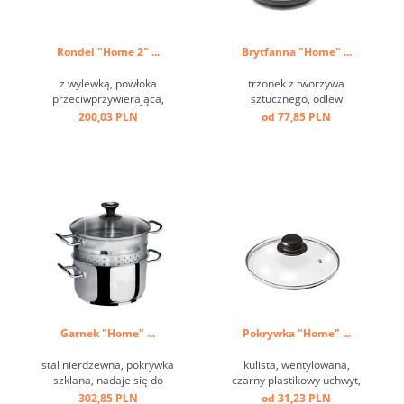
Rondel "Home 2" ...
Brytfanna "Home" ...
z wylewką, powłoka
trzonek z tworzywa
przeciwprzywierająca,
sztucznego, odlew
trzonek z tworzywa
aluminiowy, przeciw
200,03 PLN
od 77,85 PLN
sztucznego, odlew
przywierający, dno
aluminiowy ...
indukcyjne ...
Garnek "Home" ...
Pokrywka "Home" ...
stal nierdzewna, pokrywka
kulista, wentylowana,
szklana, nadaje się do
czarny plastikowy uchwyt,
indukcji ...
szkło, obręcz ze stali
302,85 PLN
od 31,23 PLN