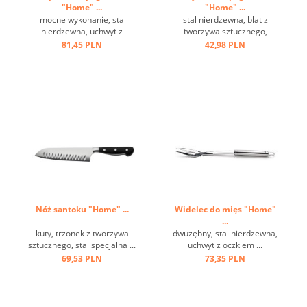
"Home" ...
"Home" ...
mocne wykonanie, stal
stal nierdzewna, blat z
nierdzewna, uchwyt z
tworzywa sztucznego,
oczkiem ...
odporna na temperaturę do
81,45 PLN
42,98 PLN
220 st.C ...
Nóż santoku "Home" ...
Widelec do mięs "Home"
...
kuty, trzonek z tworzywa
dwuzębny, stal nierdzewna,
sztucznego, stal specjalna ...
uchwyt z oczkiem ...
69,53 PLN
73,35 PLN