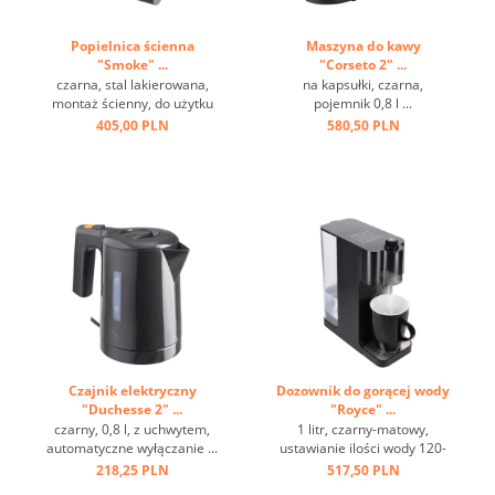
Popielnica ścienna
Maszyna do kawy
"Smoke" ...
"Corseto 2" ...
czarna, stal lakierowana,
na kapsułki, czarna,
montaż ścienny, do użytku
pojemnik 0,8 l ...
zewnętrznego ...
405,00 PLN
580,50 PLN
Czajnik elektryczny
Dozownik do gorącej wody
"Duchesse 2" ...
"Royce" ...
czarny, 0,8 l, z uchwytem,
1 litr, czarny-matowy,
automatyczne wyłączanie ...
ustawianie ilości wody 120-
220 ml ...
218,25 PLN
517,50 PLN