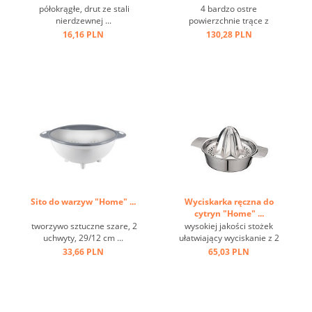
półokrągłe, drut ze stali
4 bardzo ostre
nierdzewnej ...
powierzchnie trące z
pojemnikiem ...
16,16 PLN
130,28 PLN
Sito do warzyw "Home" ...
Wyciskarka ręczna do
cytryn "Home" ...
tworzywo sztuczne szare, 2
wysokiej jakości stożek
uchwyty, 29/12 cm ...
ułatwiający wyciskanie z 2
wylewkami i szerokimi
33,66 PLN
65,03 PLN
poręcznymi uchwytami,
taca ociekowa na 150 ml
soku, mocowanie można
zamocować na dwa
sposoby ...