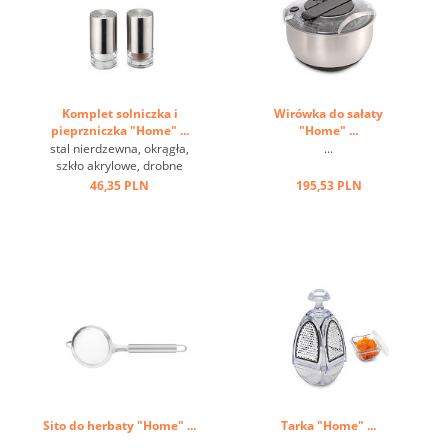
Komplet solniczka i
Wirówka do sałaty
pieprzniczka "Home" ...
"Home" ...
stal nierdzewna, okrągła,
...
szkło akrylowe, drobne
dziurki ...
46,35 PLN
195,53 PLN
Sito do herbaty "Home" ...
Tarka "Home" ...