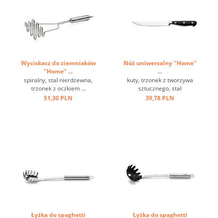
Wyciskacz do ziemniaków
Nóż uniwersalny "Home"
"Home" ...
...
spiralny, stal nierdzewna,
kuty, trzonek z tworzywa
trzonek z oczkiem ...
sztucznego, stal
milibdenowa ...
51,30 PLN
39,78 PLN
Łyżka do spaghetti
Łyżka do spaghetti