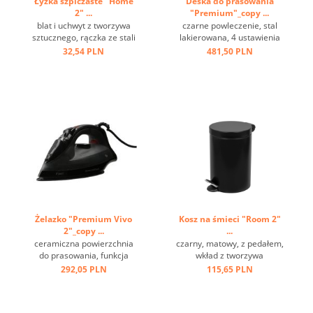
Łyżka szpiczaste "Home
Deska do prasowania
2" ...
"Premium"_copy ...
blat i uchwyt z tworzywa
czarne powleczenie, stal
sztucznego, rączka ze stali
lakierowana, 4 ustawienia
nierdzewnej, oczko do
wysokości, haczyk do
32,54 PLN
481,50 PLN
zawieszania ...
zawieszenia ...
Żelazko "Premium Vivo
Kosz na śmieci "Room 2"
2"_copy ...
...
ceramiczna powierzchnia
czarny, matowy, z pedałem,
do prasowania, funkcja
wkład z tworzywa
sprzyskiwania i pary,
sztucznego, ring na spodzie
292,05 PLN
115,65 PLN
przewód 2 m, szara ...
...