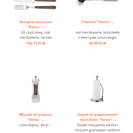
Komplet sztućców
Chochla "Home" ...
"Home" ...
24 częściowy, stal
stal nierdzewna, końcówka
nierdzewna, rączka
z tworzywa sztucznego,
brązowa, imitacja drewna,
czarna, stal nierdzewna,
156,15 PLN
42,98 PLN
w szarym pudełku ...
odporna na temperaturę do
220 st.C, uchwyt z oczkiem
...
Młynek do pieprzu
Stojak do papierowych
"Home" ...
ręczników "Home" ...
czterokątny, akryl ...
Dzięki masywnej wadze i
niższym gumowym nóżkom