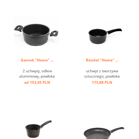
Garnek "Home" ...
Rondel "Home" ...
2 uchwyty, odlew
uchwyt z tworzywa
aluminiowy, powłoka
sztucznego, powłoka
przeciw przywierająca, dno
przeciw przwierająca ...
od 153,45 PLN
115,88 PLN
indukcyjne ...