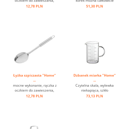
oczkiem do zawieszania,
korek można całkowicie
stal nierdzewna ...
usunąć przez obrót, łatwość
12,78 PLN
51,30 PLN
i wygodę użytkowania,
ciężką i trwałą konstrukcję,
klasyczny design ...
Łyżka szpiczasta "Home"
Dzbanek miarka "Home"
...
...
mocne wykonanie, rączka z
Czytelna skala, wylewka
oczkiem do zawieszenia,
niekapiąca, szkło
stal nierdzewna ...
borokrzemianowe ...
12,78 PLN
73,13 PLN