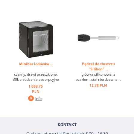
Minibar lodówka ...
Pędzel do tłuszczu
"Silikon" ...
czarny, drzwi przeszklone,
główka silikonowa, z
30l, chłodzenie absorpcyjne
oczkiem, stal nierdzewna ...
...
12,78 PLN
1.698,75
PLN
Info
KONTAKT
Godziny otwarcia: Pon-piątek 8,00 - 16,30