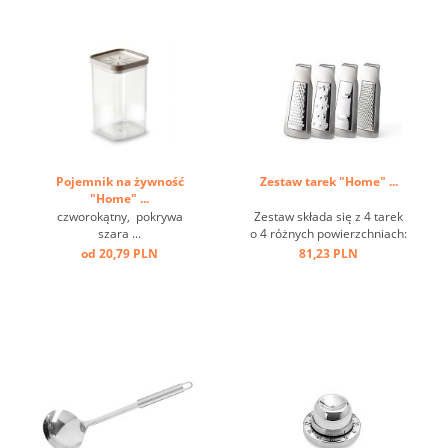
zamocować na dwa
sposoby ...
Pojemnik na żywność
Zestaw tarek "Home" ...
"Home" ...
czworokątny, pokrywa
Zestaw składa się z 4 tarek
szara ...
o 4 różnych powierzchniach:
grubej, średniej, koronowej i
od 20,79 PLN
81,23 PLN
krajalnicy. Idealny do serów,
owoców, warzyw, cytrusów,
czekolady, gałki
muszkatołowej itp. ...