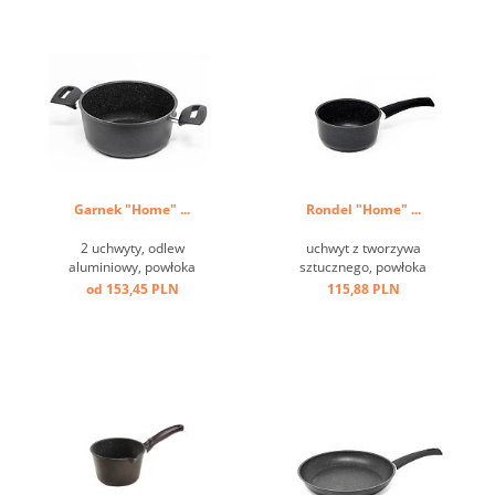
Garnek "Home" ...
Rondel "Home" ...
2 uchwyty, odlew
uchwyt z tworzywa
aluminiowy, powłoka
sztucznego, powłoka
przeciw przywierająca, dno
przeciw przwierająca ...
od 153,45 PLN
115,88 PLN
indukcyjne ...