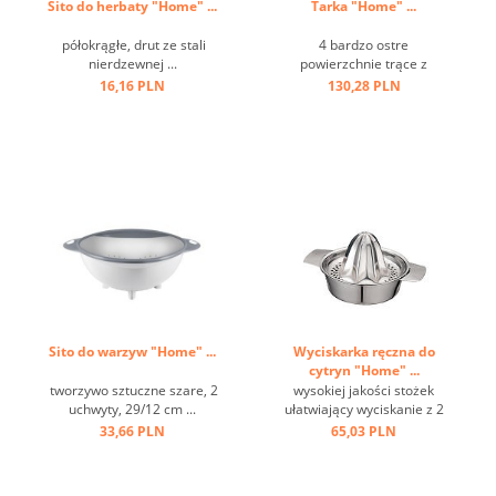
Sito do herbaty "Home" ...
Tarka "Home" ...
półokrągłe, drut ze stali
4 bardzo ostre
nierdzewnej ...
powierzchnie trące z
pojemnikiem ...
16,16 PLN
130,28 PLN
Sito do warzyw "Home" ...
Wyciskarka ręczna do
cytryn "Home" ...
tworzywo sztuczne szare, 2
wysokiej jakości stożek
uchwyty, 29/12 cm ...
ułatwiający wyciskanie z 2
wylewkami i szerokimi
33,66 PLN
65,03 PLN
poręcznymi uchwytami,
taca ociekowa na 150 ml
soku, mocowanie można