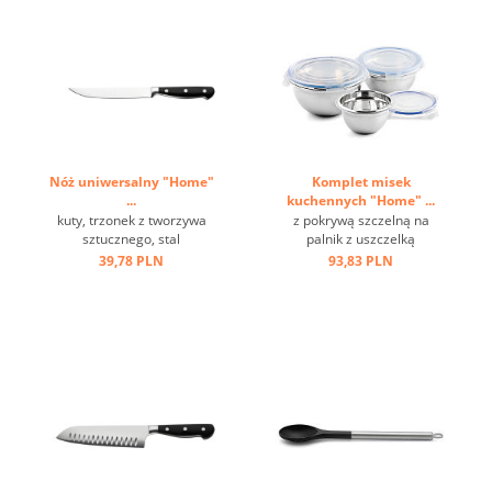
Nóż uniwersalny "Home"
Komplet misek
...
kuchennych "Home" ...
kuty, trzonek z tworzywa
z pokrywą szczelną na
sztucznego, stal
palnik z uszczelką
milibdenowa ...
silikonową, częściowo
39,78 PLN
93,83 PLN
polerowana stal nierdzewna
...