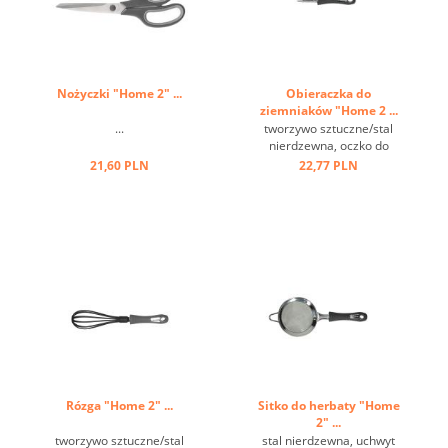
Nożyczki "Home 2" ...
Obieraczka do
ziemniaków "Home 2 ...
...
tworzywo sztuczne/stal
nierdzewna, oczko do
zawieszania ...
21,60 PLN
22,77 PLN
Rózga "Home 2" ...
Sitko do herbaty "Home
2" ...
tworzywo sztuczne/stal
stal nierdzewna, uchwyt