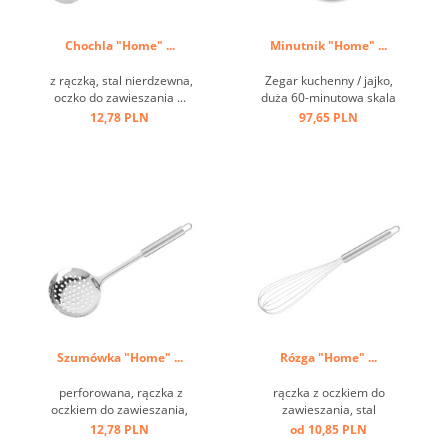
Chochla "Home" ...
Minutnik "Home" ...
z rączką, stal nierdzewna,
Zegar kuchenny / jajko,
oczko do zawieszania ...
duża 60-minutowa skala
czasowa, wielofunkcyjna
12,78 PLN
97,65 PLN
dzięki wbudowanej
wybijaczce do jaj ...
Szumówka "Home" ...
Rózga "Home" ...
perforowana, rączka z
rączka z oczkiem do
oczkiem do zawieszania,
zawieszania, stal
stal nierdzewna ...
nierdzewna ...
12,78 PLN
od 10,85 PLN