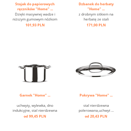
Stojak do papierowych
Dzbanek do herbaty
ręczników "Home" ...
"Home" ...
Dzięki masywnej wadze i
z drobnym sitkiem na
niższym gumowym nóżkom
herbatę ze stali
jest antypoślizgowy i
nierdzewnej,włącznie ze
101,93 PLN
171,00 PLN
stabilny, a dzięki
spodkiem,
regulowanemu prętowi
antypoślizgowymi i
montażowemu możliwa jest
odpornymi na zarysowania
obsługa jedną ręką ...
nóżkami; oszczędność
miejsca dzięki obrotowemu
uchwytowi, dobry izolator
ciepła, materiał wykończony
...
Garnek "Home" ...
Pokrywa "Home" ...
uchwyty, wylewka, dno
stal nierdzewna
indukcyjne, stal nierdzewna
polerowana,uchwyt ...
polerowana ...
od 99,45 PLN
od 20,43 PLN