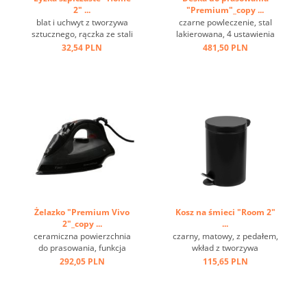
2" ...
"Premium"_copy ...
blat i uchwyt z tworzywa
czarne powleczenie, stal
sztucznego, rączka ze stali
lakierowana, 4 ustawienia
nierdzewnej, oczko do
wysokości, haczyk do
32,54 PLN
481,50 PLN
zawieszania ...
zawieszenia ...
Żelazko "Premium Vivo
Kosz na śmieci "Room 2"
2"_copy ...
...
ceramiczna powierzchnia
czarny, matowy, z pedałem,
do prasowania, funkcja
wkład z tworzywa
sprzyskiwania i pary,
sztucznego, ring na spodzie
292,05 PLN
115,65 PLN
przewód 2 m, szara ...
...