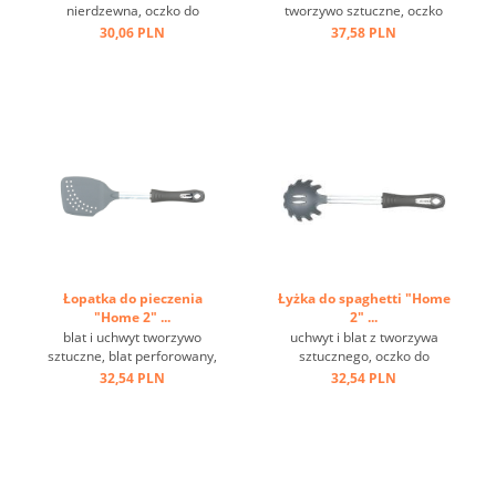
nierdzewna, oczko do
tworzywo sztuczne, oczko
zawieszenia, czarna ...
do zawieszania, haczyk ...
30,06 PLN
37,58 PLN
Łopatka do pieczenia
Łyżka do spaghetti "Home
"Home 2" ...
2" ...
blat i uchwyt tworzywo
uchwyt i blat z tworzywa
sztuczne, blat perforowany,
sztucznego, oczko do
metalowe oczko do
zawieszania ...
32,54 PLN
32,54 PLN
zawieszania ...