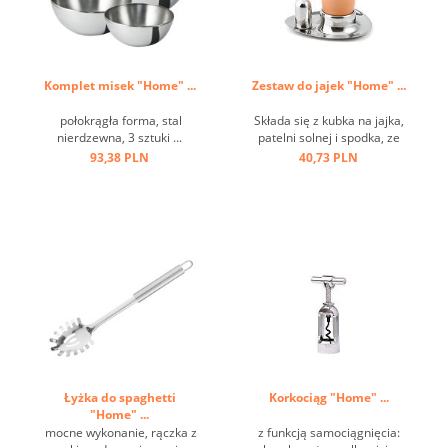
Komplet misek "Home" ...
Zestaw do jajek "Home" ...
połokrągła forma, stal
Składa się z kubka na jajka,
nierdzewna, 3 sztuki ...
patelni solnej i spodka, ze
stali nierdzewnej ...
93,38 PLN
40,73 PLN
Łyżka do spaghetti
Korkociąg "Home" ...
"Home" ...
mocne wykonanie, rączka z
z funkcją samociągnięcia: