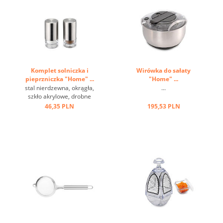
Komplet solniczka i
Wirówka do sałaty
pieprzniczka "Home" ...
"Home" ...
stal nierdzewna, okrągła,
...
szkło akrylowe, drobne
dziurki ...
46,35 PLN
195,53 PLN