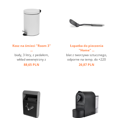
Kosz na śmieci "Room 3"
Łopatka do pieczenia
...
"Home" ...
biały, 3 litry, z pedałem,
blat z tworzywa sztucznego,
wkład wewnętrzny z
odporne na temp. do +220
tworzywa sztucznego ...
st.C, stal nierdzewna, oczko
88,65 PLN
26,87 PLN
do zawieszania ...