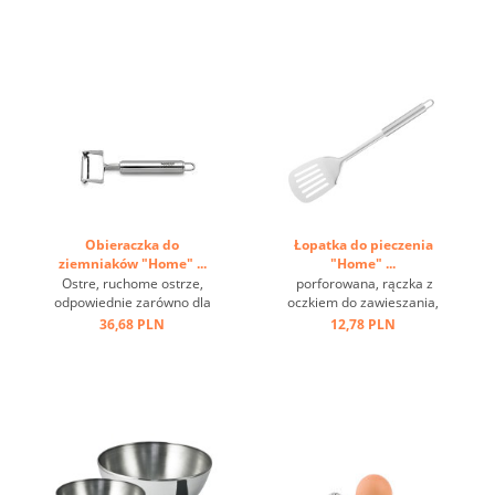
Obieraczka do
Łopatka do pieczenia
ziemniaków "Home" ...
"Home" ...
Ostre, ruchome ostrze,
porforowana, rączka z
odpowiednie zarówno dla
oczkiem do zawieszania,
praworęcznych, jak i
stal nierdzewna ...
36,68 PLN
12,78 PLN
leworęcznych, może być
używane w przeciwnych
kierunkach ...