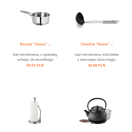
Rondel "Home" ...
Chochla "Home" ...
stal nierdzewna, z wylewką,
stal nierdzewna, końcówka
uchwyt, do wszelkiego
z tworzywa sztucznego,
rodzaju kuchenek ...
czarna, stal nierdzewna,
69,53 PLN
42,98 PLN
odporna na temperaturę do
220 st.C, uchwyt z oczkiem
...