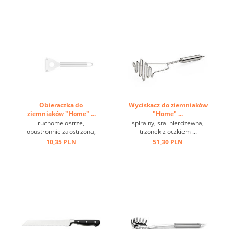
Obieraczka do
Wyciskacz do ziemniaków
ziemniaków "Home" ...
"Home" ...
ruchome ostrze,
spiralny, stal nierdzewna,
obustronnie zaostrzona,
trzonek z oczkiem ...
oczko do zawieszenia, stal
10,35 PLN
51,30 PLN
nierdzewna ...