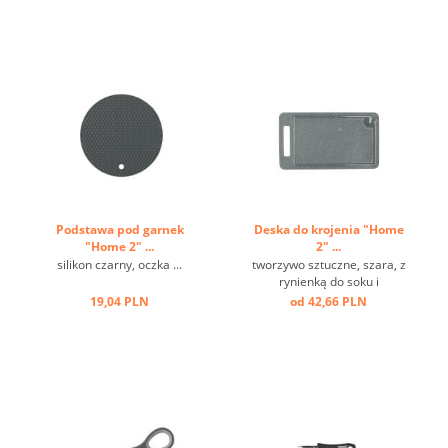
nierdzewnej ...
Podstawa pod garnek
Deska do krojenia "Home
"Home 2" ...
2" ...
silikon czarny, oczka ...
tworzywo sztuczne, szara, z
rynienką do soku i
uchwytem ...
19,04 PLN
od 42,66 PLN