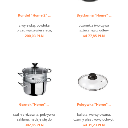
Rondel "Home 2" ...
Brytfanna "Home" ...
z wylewką, powłoka
trzonek z tworzywa
przeciwprzywierająca,
sztucznego, odlew
trzonek z tworzywa
aluminiowy, przeciw
200,03 PLN
od 77,85 PLN
sztucznego, odlew
przywierający, dno
aluminiowy ...
indukcyjne ...
Garnek "Home" ...
Pokrywka "Home" ...
stal nierdzewna, pokrywka
kulista, wentylowana,
szklana, nadaje się do
czarny plastikowy uchwyt,
indukcji ...
szkło, obręcz ze stali
302,85 PLN
od 31,23 PLN