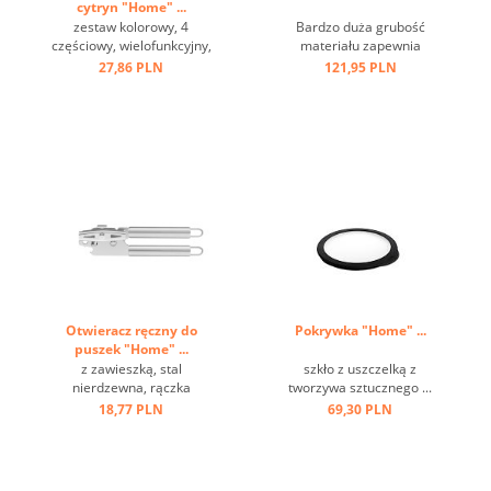
cytryn "Home" ...
zestaw kolorowy, 4
Bardzo duża grubość
częściowy, wielofunkcyjny,
materiału zapewnia
w pudełku ...
optymalną stabilność i
27,86 PLN
121,95 PLN
trwałość, wysokiej jakości
satynowe wykończenie z
polerowanymi paskami,
antypoślizgowe, pokryte
silikonem dno. ...
Otwieracz ręczny do
Pokrywka "Home" ...
puszek "Home" ...
z zawieszką, stal
szkło z uszczelką z
nierdzewna, rączka
tworzywa sztucznego ...
wydrążona ...
18,77 PLN
69,30 PLN