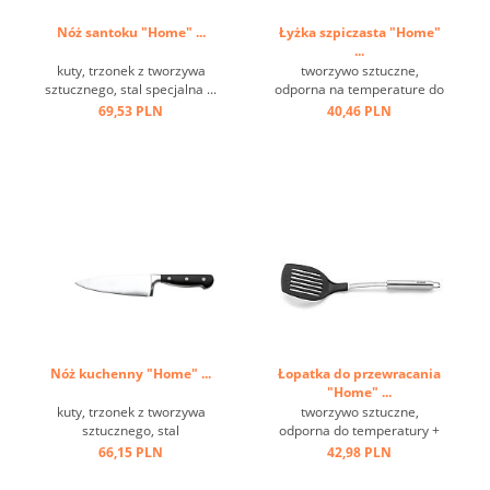
Nóż santoku "Home" ...
Łyżka szpiczasta "Home"
...
kuty, trzonek z tworzywa
tworzywo sztuczne,
sztucznego, stal specjalna ...
odporna na temperature do
+ 220 st.C, stal nierdzewna,
69,53 PLN
40,46 PLN
oczko ...
Nóż kuchenny "Home" ...
Łopatka do przewracania
"Home" ...
kuty, trzonek z tworzywa
tworzywo sztuczne,
sztucznego, stal
odporna do temperatury +
molibdenowa ...
220 st.C, stal nierdzewna,
66,15 PLN
42,98 PLN
oczko ...