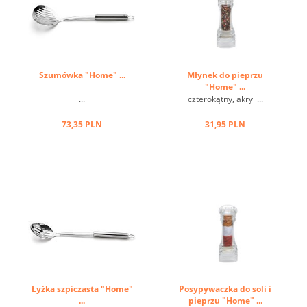
Szumówka "Home" ...
Młynek do pieprzu
"Home" ...
...
czterokątny, akryl ...
73,35 PLN
31,95 PLN
Łyżka szpiczasta "Home"
Posypywaczka do soli i
...
pieprzu "Home" ...