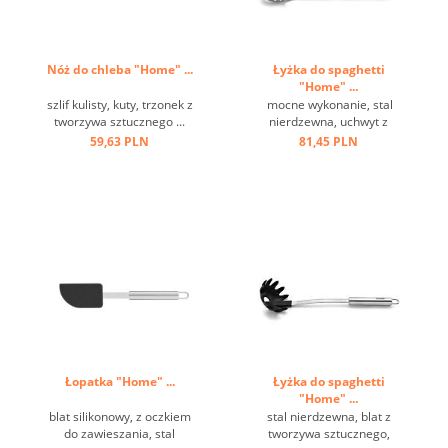
Nóż do chleba "Home" ...
Łyżka do spaghetti
"Home" ...
szlif kulisty, kuty, trzonek z
mocne wykonanie, stal
tworzywa sztucznego ...
nierdzewna, uchwyt z
oczkiem ...
59,63 PLN
81,45 PLN
Łopatka "Home" ...
Łyżka do spaghetti
"Home" ...
blat silikonowy, z oczkiem
stal nierdzewna, blat z
do zawieszania, stal
tworzywa sztucznego,