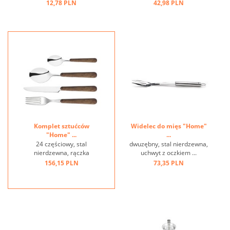
nierdzewna ...
odporna na temperaturę do
12,78 PLN
42,98 PLN
220 st.C ...
Komplet sztućców
Widelec do mięs "Home"
"Home" ...
...
24 częściowy, stal
dwuzębny, stal nierdzewna,
nierdzewna, rączka
uchwyt z oczkiem ...
brązowa, imitacja drewna,
156,15 PLN
73,35 PLN
w szarym pudełku ...