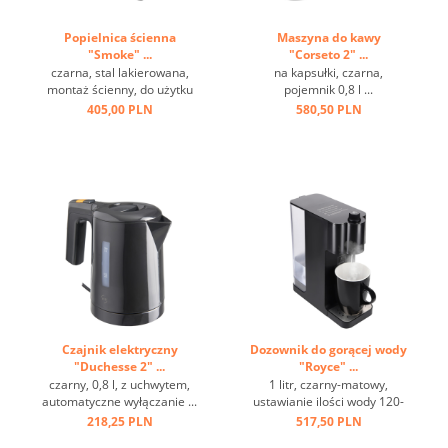
Popielnica ścienna
Maszyna do kawy
"Smoke" ...
"Corseto 2" ...
czarna, stal lakierowana,
na kapsułki, czarna,
montaż ścienny, do użytku
pojemnik 0,8 l ...
zewnętrznego ...
405,00 PLN
580,50 PLN
Czajnik elektryczny
Dozownik do gorącej wody
"Duchesse 2" ...
"Royce" ...
czarny, 0,8 l, z uchwytem,
1 litr, czarny-matowy,
automatyczne wyłączanie ...
ustawianie ilości wody 120-
220 ml ...
218,25 PLN
517,50 PLN