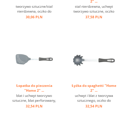
2" ...
tworzywo sztuczne/stal
stal nierdzewna, uchwyt
nierdzewna, oczko do
tworzywo sztuczne, oczko
zawieszenia, czarna ...
do zawieszania, haczyk ...
30,06 PLN
37,58 PLN
Łopatka do pieczenia
Łyżka do spaghetti "Home
"Home 2" ...
2" ...
blat i uchwyt tworzywo
uchwyt i blat z tworzywa
sztuczne, blat perforowany,
sztucznego, oczko do
metalowe oczko do
zawieszania ...
32,54 PLN
32,54 PLN
zawieszania ...