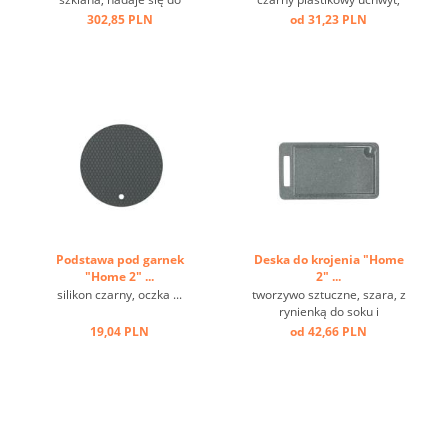
indukcji ...
szkło, obręcz ze stali
302,85 PLN
od 31,23 PLN
nierdzewnej ...
Podstawa pod garnek
Deska do krojenia "Home
"Home 2" ...
2" ...
silikon czarny, oczka ...
tworzywo sztuczne, szara, z
rynienką do soku i
uchwytem ...
19,04 PLN
od 42,66 PLN