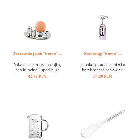
Zestaw do jajek "Home" ...
Korkociąg "Home" ...
Składa się z kubka na jajka,
z funkcją samociągnięcia:
patelni solnej i spodka, ze
korek można całkowicie
stali nierdzewnej ...
usunąć przez obrót, łatwość
40,73 PLN
51,30 PLN
i wygodę użytkowania,
ciężką i trwałą konstrukcję,
klasyczny design ...