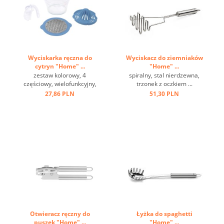
Wyciskarka ręczna do
Wyciskacz do ziemniaków
cytryn "Home" ...
"Home" ...
zestaw kolorowy, 4
spiralny, stal nierdzewna,
częściowy, wielofunkcyjny,
trzonek z oczkiem ...
w pudełku ...
27,86 PLN
51,30 PLN
Otwieracz ręczny do
Łyżka do spaghetti
puszek "Home" ...
"Home" ...