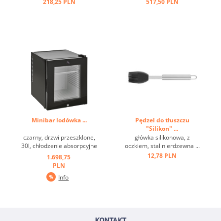
220 ml ...
218,25 PLN
517,50 PLN
Minibar lodówka ...
Pędzel do tłuszczu
"Silikon" ...
czarny, drzwi przeszklone,
główka silikonowa, z
30l, chłodzenie absorpcyjne
oczkiem, stal nierdzewna ...
...
12,78 PLN
1.698,75
PLN
Info