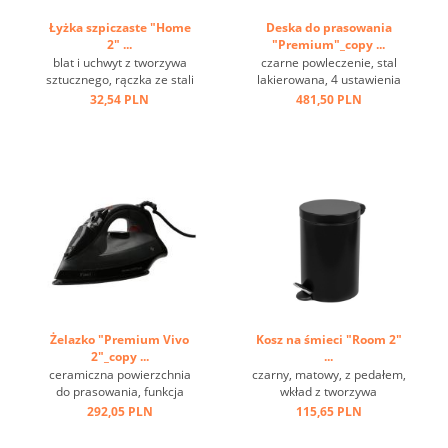
Łyżka szpiczaste "Home
Deska do prasowania
2" ...
"Premium"_copy ...
blat i uchwyt z tworzywa
czarne powleczenie, stal
sztucznego, rączka ze stali
lakierowana, 4 ustawienia
nierdzewnej, oczko do
wysokości, haczyk do
32,54 PLN
481,50 PLN
zawieszania ...
zawieszenia ...
Żelazko "Premium Vivo
Kosz na śmieci "Room 2"
2"_copy ...
...
ceramiczna powierzchnia
czarny, matowy, z pedałem,
do prasowania, funkcja
wkład z tworzywa
sprzyskiwania i pary,
sztucznego, ring na spodzie
292,05 PLN
115,65 PLN
przewód 2 m, szara ...
...