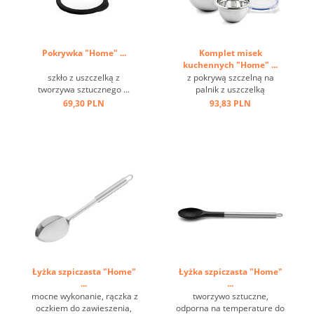
Pokrywka "Home" ...
Komplet misek
kuchennych "Home" ...
szkło z uszczelką z
z pokrywą szczelną na
tworzywa sztucznego ...
palnik z uszczelką
silikonową, częściowo
69,30 PLN
93,83 PLN
polerowana stal nierdzewna
...
Łyżka szpiczasta "Home"
Łyżka szpiczasta "Home"
...
...
mocne wykonanie, rączka z
tworzywo sztuczne,
oczkiem do zawieszenia,
odporna na temperature do