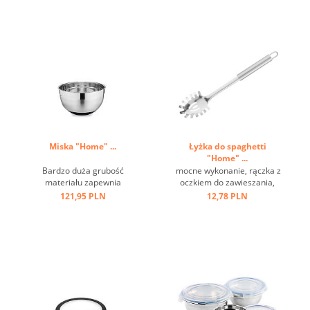
Miska "Home" ...
Łyżka do spaghetti
"Home" ...
Bardzo duża grubość
mocne wykonanie, rączka z
materiału zapewnia
oczkiem do zawieszania,
optymalną stabilność i
stal nierdzewna ...
121,95 PLN
12,78 PLN
trwałość, wysokiej jakości
satynowe wykończenie z
polerowanymi paskami,
antypoślizgowe, pokryte
silikonem dno. ...