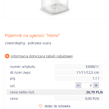
Pojemnik na żywność "Home"
czworokątny, pokrywa szara
informacja dotycząca tabeli rabatowej
numer artykułu
3308611
dł./szer./wys.
11/11/12,5 cm
poj.
1,1 l
szt.
cena netto /szt.
20,79
PLN
cena
0,00
PLN
dodać do schowka