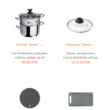
Garnek "Home" ...
Pokrywka "Home" ...
stal nierdzewna, pokrywka
kulista, wentylowana,
szklana, nadaje się do
czarny plastikowy uchwyt,
indukcji ...
szkło, obręcz ze stali
302,85 PLN
od 31,23 PLN
nierdzewnej ...