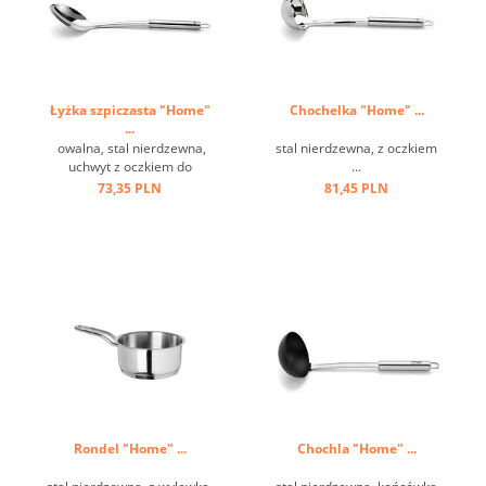
Łyżka szpiczasta "Home"
Chochelka "Home" ...
...
owalna, stal nierdzewna,
stal nierdzewna, z oczkiem
uchwyt z oczkiem do
...
zawieszenia ...
73,35 PLN
81,45 PLN
Rondel "Home" ...
Chochla "Home" ...