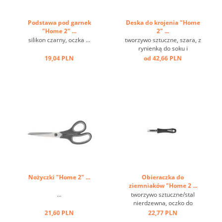
Podstawa pod garnek
Deska do krojenia "Home
"Home 2" ...
2" ...
silikon czarny, oczka ...
tworzywo sztuczne, szara, z
rynienką do soku i
uchwytem ...
19,04 PLN
od 42,66 PLN
Nożyczki "Home 2" ...
Obieraczka do
ziemniaków "Home 2 ...
...
tworzywo sztuczne/stal
nierdzewna, oczko do
zawieszania ...
21,60 PLN
22,77 PLN