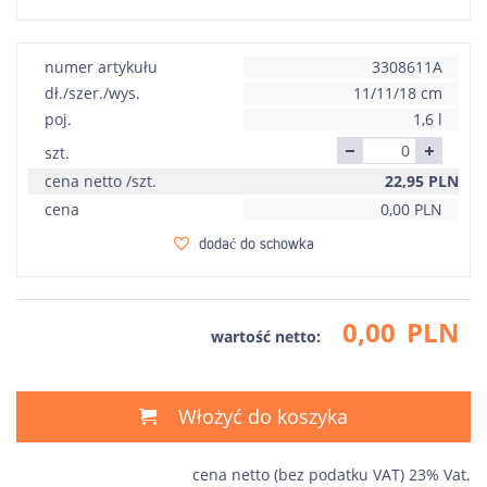
numer artykułu
3308611A
dł./szer./wys.
11/11/18 cm
poj.
1,6 l
szt.
cena netto /szt.
22,95
PLN
cena
0,00
PLN
dodać do schowka
0,00
PLN
wartość netto:
Włożyć do koszyka
cena netto (bez podatku VAT) 23% Vat.