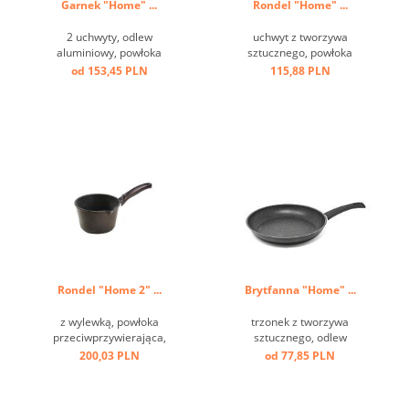
Garnek "Home" ...
Rondel "Home" ...
2 uchwyty, odlew
uchwyt z tworzywa
aluminiowy, powłoka
sztucznego, powłoka
przeciw przywierająca, dno
przeciw przwierająca ...
od 153,45 PLN
115,88 PLN
indukcyjne ...
Rondel "Home 2" ...
Brytfanna "Home" ...
z wylewką, powłoka
trzonek z tworzywa
przeciwprzywierająca,
sztucznego, odlew
trzonek z tworzywa
aluminiowy, przeciw
200,03 PLN
od 77,85 PLN
sztucznego, odlew
przywierający, dno
aluminiowy ...
indukcyjne ...