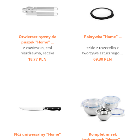
Otwieracz ręczny do
Pokrywka "Home" ...
puszek "Home" ...
z zawieszką, stal
szkło z uszczelką z
nierdzewna, rączka
tworzywa sztucznego ...
wydrążona ...
18,77 PLN
69,30 PLN
Nóż uniwersalny "Home"
Komplet misek
...
kuchennych "Home" ...