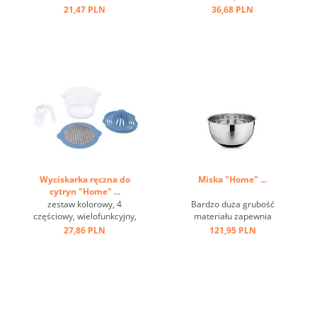
uchwyt z oczkiem ...
21,47 PLN
36,68 PLN
Wyciskarka ręczna do
Miska "Home" ...
cytryn "Home" ...
zestaw kolorowy, 4
Bardzo duża grubość
częściowy, wielofunkcyjny,
materiału zapewnia
w pudełku ...
optymalną stabilność i
27,86 PLN
121,95 PLN
trwałość, wysokiej jakości
satynowe wykończenie z
polerowanymi paskami,
antypoślizgowe, pokryte
silikonem dno. ...