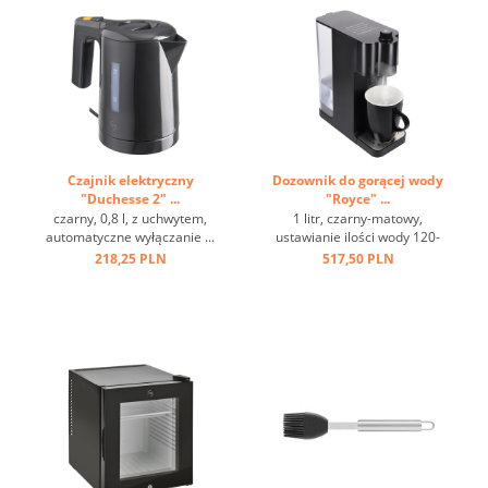
Czajnik elektryczny
Dozownik do gorącej wody
"Duchesse 2" ...
"Royce" ...
czarny, 0,8 l, z uchwytem,
1 litr, czarny-matowy,
automatyczne wyłączanie ...
ustawianie ilości wody 120-
220 ml ...
218,25 PLN
517,50 PLN