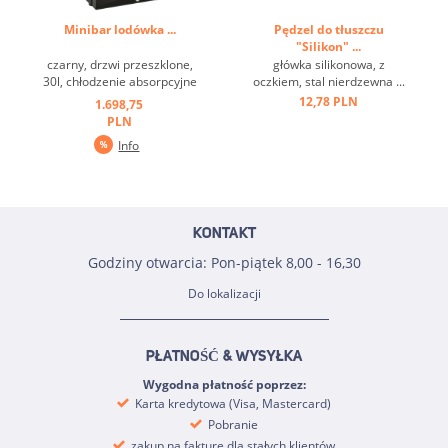
Minibar lodówka ...
Pędzel do tłuszczu
"Silikon" ...
czarny, drzwi przeszklone,
główka silikonowa, z
30l, chłodzenie absorpcyjne
oczkiem, stal nierdzewna ...
...
12,78 PLN
1.698,75
PLN
Info
KONTAKT
Godziny otwarcia: Pon-piątek 8,00 - 16,30
Do lokalizacji
PŁATNOŚĆ & WYSYŁKA
Wygodna płatność poprzez:
Karta kredytowa (Visa, Mastercard)
Pobranie
zakup na fakturę dla stałych klientów