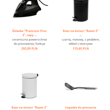
Żelazko "Premium Vivo
Kosz na śmieci "Room 2"
2"_copy ...
...
ceramiczna powierzchnia
czarny, matowy, z pedałem,
do prasowania, funkcja
wkład z tworzywa
sprzyskiwania i pary,
sztucznego, ring na spodzie
292,05 PLN
115,65 PLN
przewód 2 m, szara ...
...
Kosz na śmieci "Room 3"
Łopatka do pieczenia