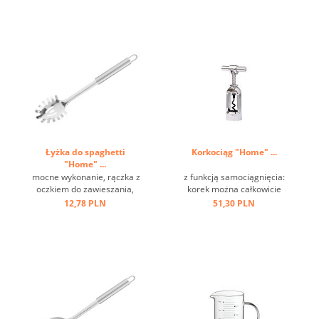
Łyżka do spaghetti
Korkociąg "Home" ...
"Home" ...
mocne wykonanie, rączka z
z funkcją samociągnięcia:
oczkiem do zawieszania,
korek można całkowicie
stal nierdzewna ...
usunąć przez obrót, łatwość
12,78 PLN
51,30 PLN
i wygodę użytkowania,
ciężką i trwałą konstrukcję,
klasyczny design ...