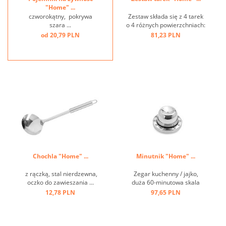
"Home" ...
czworokątny, pokrywa
Zestaw składa się z 4 tarek
szara ...
o 4 różnych powierzchniach:
grubej, średniej, koronowej i
od 20,79 PLN
81,23 PLN
krajalnicy. Idealny do serów,
owoców, warzyw, cytrusów,
czekolady, gałki
muszkatołowej itp. ...
Chochla "Home" ...
Minutnik "Home" ...
z rączką, stal nierdzewna,
Zegar kuchenny / jajko,
oczko do zawieszania ...
duża 60-minutowa skala
czasowa, wielofunkcyjna
12,78 PLN
97,65 PLN
dzięki wbudowanej
wybijaczce do jaj ...