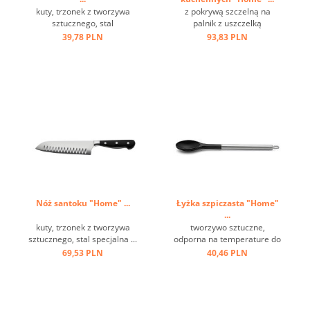
kuty, trzonek z tworzywa
z pokrywą szczelną na
sztucznego, stal
palnik z uszczelką
milibdenowa ...
silikonową, częściowo
39,78 PLN
93,83 PLN
polerowana stal nierdzewna
...
Nóż santoku "Home" ...
Łyżka szpiczasta "Home"
...
kuty, trzonek z tworzywa
tworzywo sztuczne,
sztucznego, stal specjalna ...
odporna na temperature do
+ 220 st.C, stal nierdzewna,
69,53 PLN
40,46 PLN
oczko ...