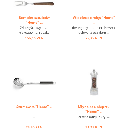
Komplet sztućców
Widelec do mięs "Home"
"Home" ...
...
24 częściowy, stal
dwuzębny, stal nierdzewna,
nierdzewna, rączka
uchwyt z oczkiem ...
brązowa, imitacja drewna,
156,15 PLN
73,35 PLN
w szarym pudełku ...
Szumówka "Home" ...
Młynek do pieprzu
"Home" ...
...
czterokątny, akryl ...
73,35 PLN
31,95 PLN