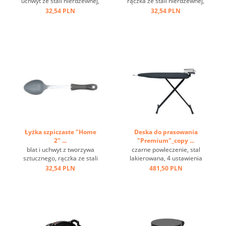
uchwyt ze stali nierdzewnej,
rączka ze stali nierdzewnej,
oczko do zawieszania ...
uchwyt tworzywo sztuczne,
32,54 PLN
32,54 PLN
oczko do zawieszania ...
Łyżka szpiczaste "Home
Deska do prasowania
2" ...
"Premium"_copy ...
blat i uchwyt z tworzywa
czarne powleczenie, stal
sztucznego, rączka ze stali
lakierowana, 4 ustawienia
nierdzewnej, oczko do
wysokości, haczyk do
32,54 PLN
481,50 PLN
zawieszania ...
zawieszenia ...