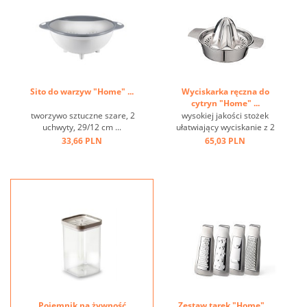
Sito do warzyw "Home" ...
Wyciskarka ręczna do
cytryn "Home" ...
tworzywo sztuczne szare, 2
wysokiej jakości stożek
uchwyty, 29/12 cm ...
ułatwiający wyciskanie z 2
wylewkami i szerokimi
33,66 PLN
65,03 PLN
poręcznymi uchwytami,
taca ociekowa na 150 ml
soku, mocowanie można
zamocować na dwa
sposoby ...
Pojemnik na żywność
Zestaw tarek "Home" ...