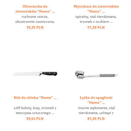
Obieraczka do
Wyciskacz do ziemniaków
ziemniaków "Home" ...
"Home" ...
ruchome ostrze,
spiralny, stal nierdzewna,
obustronnie zaostrzona,
trzonek z oczkiem ...
oczko do zawieszenia, stal
10,35 PLN
51,30 PLN
nierdzewna ...
Nóż do chleba "Home" ...
Łyżka do spaghetti
"Home" ...
szlif kulisty, kuty, trzonek z
mocne wykonanie, stal
tworzywa sztucznego ...
nierdzewna, uchwyt z
oczkiem ...
59,63 PLN
81,45 PLN