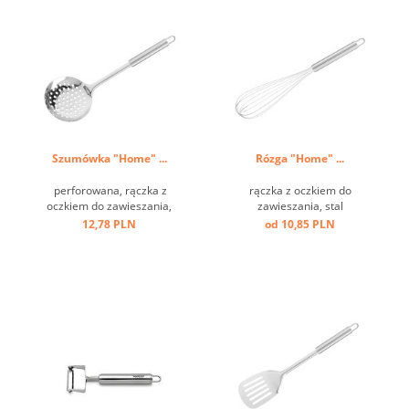
Szumówka "Home" ...
Rózga "Home" ...
perforowana, rączka z
rączka z oczkiem do
oczkiem do zawieszania,
zawieszania, stal
stal nierdzewna ...
nierdzewna ...
12,78 PLN
od 10,85 PLN