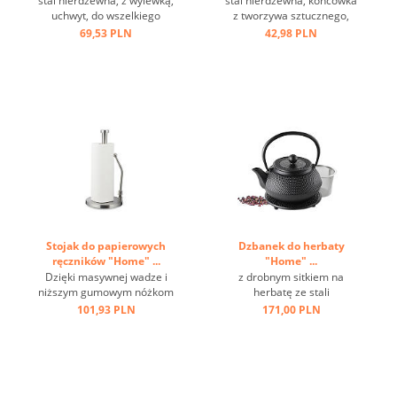
stal nierdzewna, z wylewką,
stal nierdzewna, końcówka
uchwyt, do wszelkiego
z tworzywa sztucznego,
rodzaju kuchenek ...
czarna, stal nierdzewna,
69,53 PLN
42,98 PLN
odporna na temperaturę do
220 st.C, uchwyt z oczkiem
...
Stojak do papierowych
Dzbanek do herbaty
ręczników "Home" ...
"Home" ...
Dzięki masywnej wadze i
z drobnym sitkiem na
niższym gumowym nóżkom
herbatę ze stali
jest antypoślizgowy i
nierdzewnej,włącznie ze
101,93 PLN
171,00 PLN
stabilny, a dzięki
spodkiem,
regulowanemu prętowi
antypoślizgowymi i
montażowemu możliwa jest
odpornymi na zarysowania
obsługa jedną ręką ...
nóżkami; oszczędność
miejsca dzięki obrotowemu