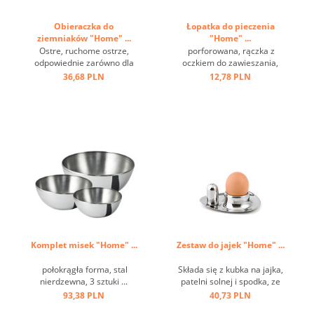
Obieraczka do
Łopatka do pieczenia
ziemniaków "Home" ...
"Home" ...
Ostre, ruchome ostrze,
porforowana, rączka z
odpowiednie zarówno dla
oczkiem do zawieszania,
praworęcznych, jak i
stal nierdzewna ...
36,68 PLN
12,78 PLN
leworęcznych, może być
używane w przeciwnych
kierunkach ...
Komplet misek "Home" ...
Zestaw do jajek "Home" ...
połokrągła forma, stal
Składa się z kubka na jajka,
nierdzewna, 3 sztuki ...
patelni solnej i spodka, ze
stali nierdzewnej ...
93,38 PLN
40,73 PLN