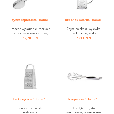
Łyżka szpiczasta "Home"
Dzbanek miarka "Home"
...
...
mocne wykonanie, rączka z
Czytelna skala, wylewka
oczkiem do zawieszenia,
niekapiąca, szkło
stal nierdzewna ...
borokrzemianowe ...
12,78 PLN
73,13 PLN
Tarka ręczna "Home" ...
Trzepaczka "Home" ...
czwórstronna, stal
drut 1,4 mm, stal
nierdzewna ...
nierdzewna, polerowana,