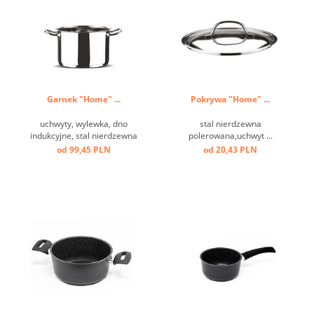
uchwytowi, dobry izolator
ciepła, materiał wykończony
...
Garnek "Home" ...
Pokrywa "Home" ...
uchwyty, wylewka, dno
stal nierdzewna
indukcyjne, stal nierdzewna
polerowana,uchwyt ...
polerowana ...
od 99,45 PLN
od 20,43 PLN