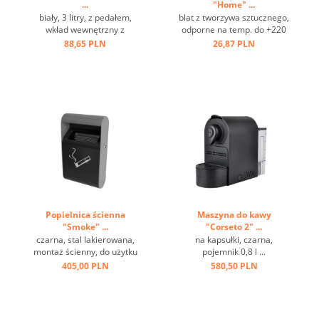
...
"Home" ...
biały, 3 litry, z pedałem,
blat z tworzywa sztucznego,
wkład wewnętrzny z
odporne na temp. do +220
tworzywa sztucznego ...
st.C, stal nierdzewna, oczko
88,65 PLN
26,87 PLN
do zawieszania ...
Popielnica ścienna
Maszyna do kawy
"Smoke" ...
"Corseto 2" ...
czarna, stal lakierowana,
na kapsułki, czarna,
montaż ścienny, do użytku
pojemnik 0,8 l ...
zewnętrznego ...
405,00 PLN
580,50 PLN