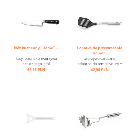
Nóż kuchenny "Home" ...
Łopatka do przewracania
"Home" ...
kuty, trzonek z tworzywa
tworzywo sztuczne,
sztucznego, stal
odporna do temperatury +
molibdenowa ...
220 st.C, stal nierdzewna,
66,15 PLN
42,98 PLN
oczko ...