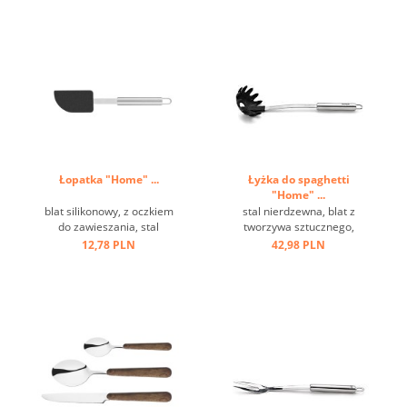
Łopatka "Home" ...
Łyżka do spaghetti
"Home" ...
blat silikonowy, z oczkiem
stal nierdzewna, blat z
do zawieszania, stal
tworzywa sztucznego,
nierdzewna ...
odporna na temperaturę do
12,78 PLN
42,98 PLN
220 st.C ...