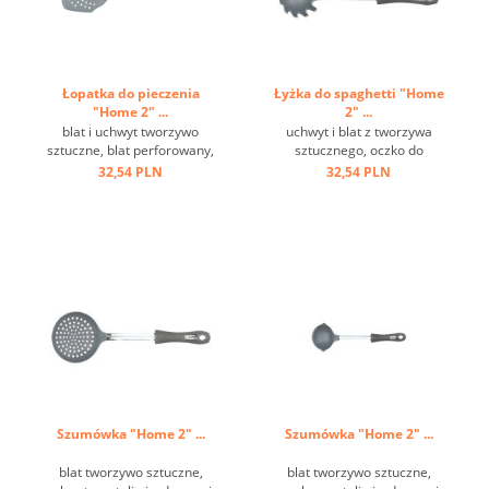
Łopatka do pieczenia
Łyżka do spaghetti "Home
"Home 2" ...
2" ...
blat i uchwyt tworzywo
uchwyt i blat z tworzywa
sztuczne, blat perforowany,
sztucznego, oczko do
metalowe oczko do
zawieszania ...
32,54 PLN
32,54 PLN
zawieszania ...
Szumówka "Home 2" ...
Szumówka "Home 2" ...
blat tworzywo sztuczne,
blat tworzywo sztuczne,