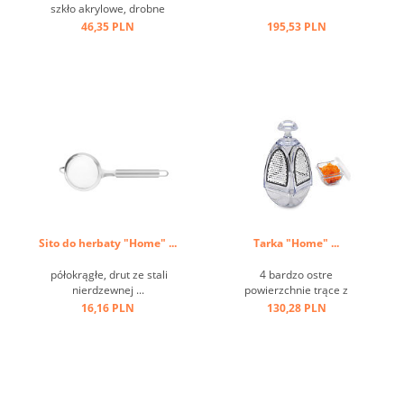
szkło akrylowe, drobne
dziurki ...
46,35 PLN
195,53 PLN
Sito do herbaty "Home" ...
Tarka "Home" ...
półokrągłe, drut ze stali
4 bardzo ostre
nierdzewnej ...
powierzchnie trące z
pojemnikiem ...
16,16 PLN
130,28 PLN