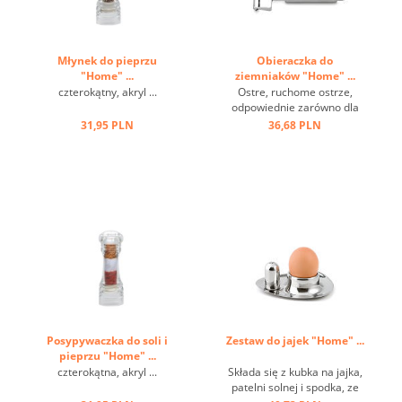
Młynek do pieprzu
Obieraczka do
"Home" ...
ziemniaków "Home" ...
czterokątny, akryl ...
Ostre, ruchome ostrze,
odpowiednie zarówno dla
praworęcznych, jak i
31,95 PLN
36,68 PLN
leworęcznych, może być
używane w przeciwnych
kierunkach ...
Posypywaczka do soli i
Zestaw do jajek "Home" ...
pieprzu "Home" ...
czterokątna, akryl ...
Składa się z kubka na jajka,
patelni solnej i spodka, ze