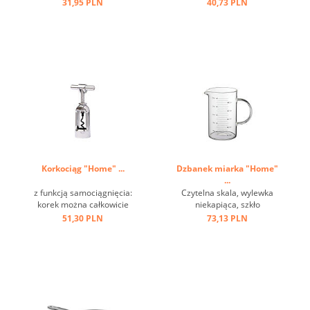
stali nierdzewnej ...
31,95 PLN
40,73 PLN
Korkociąg "Home" ...
Dzbanek miarka "Home"
...
z funkcją samociągnięcia:
Czytelna skala, wylewka
korek można całkowicie
niekapiąca, szkło
usunąć przez obrót, łatwość
borokrzemianowe ...
51,30 PLN
73,13 PLN
i wygodę użytkowania,
ciężką i trwałą konstrukcję,
klasyczny design ...