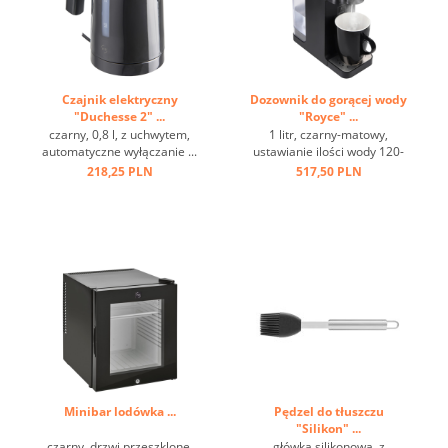
Czajnik elektryczny
Dozownik do gorącej wody
"Duchesse 2" ...
"Royce" ...
czarny, 0,8 l, z uchwytem,
1 litr, czarny-matowy,
automatyczne wyłączanie ...
ustawianie ilości wody 120-
220 ml ...
218,25 PLN
517,50 PLN
Minibar lodówka ...
Pędzel do tłuszczu
"Silikon" ...
czarny, drzwi przeszklone,
główka silikonowa, z