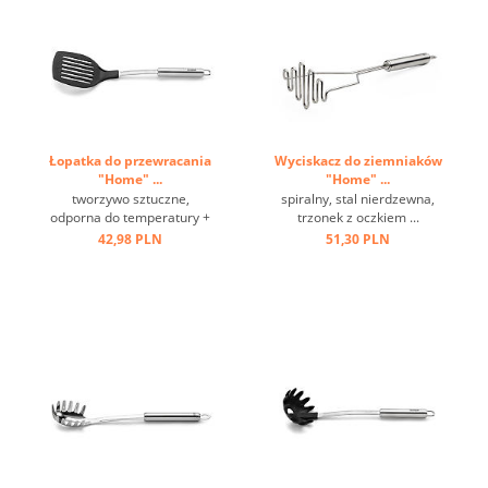
Łopatka do przewracania
Wyciskacz do ziemniaków
"Home" ...
"Home" ...
tworzywo sztuczne,
spiralny, stal nierdzewna,
odporna do temperatury +
trzonek z oczkiem ...
220 st.C, stal nierdzewna,
42,98 PLN
51,30 PLN
oczko ...