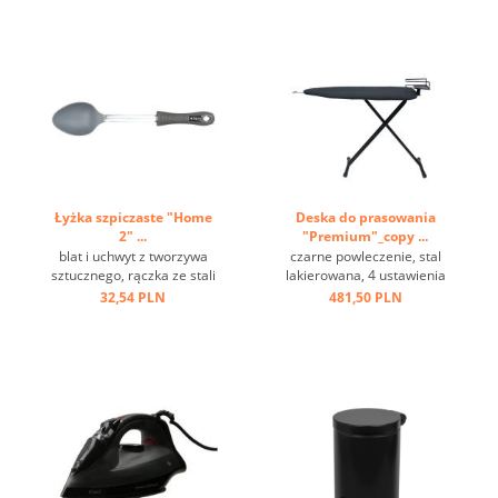
Łyżka szpiczaste "Home
Deska do prasowania
2" ...
"Premium"_copy ...
blat i uchwyt z tworzywa
czarne powleczenie, stal
sztucznego, rączka ze stali
lakierowana, 4 ustawienia
nierdzewnej, oczko do
wysokości, haczyk do
32,54 PLN
481,50 PLN
zawieszania ...
zawieszenia ...