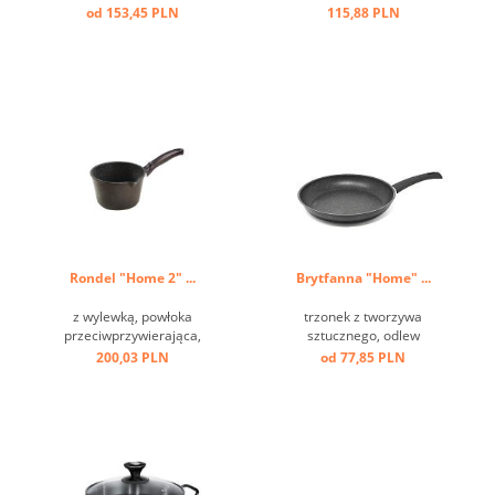
przeciw przywierająca, dno
przeciw przwierająca ...
od 153,45 PLN
115,88 PLN
indukcyjne ...
Rondel "Home 2" ...
Brytfanna "Home" ...
z wylewką, powłoka
trzonek z tworzywa
przeciwprzywierająca,
sztucznego, odlew
trzonek z tworzywa
aluminiowy, przeciw
200,03 PLN
od 77,85 PLN
sztucznego, odlew
przywierający, dno
aluminiowy ...
indukcyjne ...