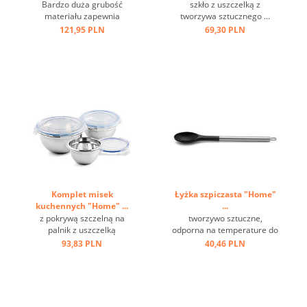
Bardzo duża grubość
szkło z uszczelką z
materiału zapewnia
tworzywa sztucznego ...
optymalną stabilność i
121,95 PLN
69,30 PLN
trwałość, wysokiej jakości
satynowe wykończenie z
polerowanymi paskami,
antypoślizgowe, pokryte
silikonem dno. ...
Komplet misek
Łyżka szpiczasta "Home"
kuchennych "Home" ...
...
z pokrywą szczelną na
tworzywo sztuczne,
palnik z uszczelką
odporna na temperature do
silikonową, częściowo
+ 220 st.C, stal nierdzewna,
93,83 PLN
40,46 PLN
polerowana stal nierdzewna
oczko ...
...