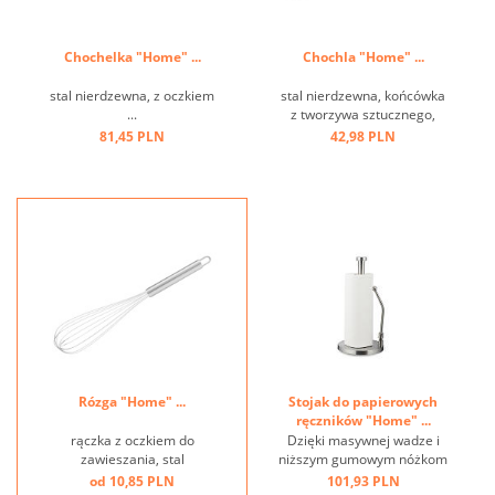
Chochelka "Home" ...
Chochla "Home" ...
stal nierdzewna, z oczkiem
stal nierdzewna, końcówka
...
z tworzywa sztucznego,
czarna, stal nierdzewna,
81,45 PLN
42,98 PLN
odporna na temperaturę do
220 st.C, uchwyt z oczkiem
...
Rózga "Home" ...
Stojak do papierowych
ręczników "Home" ...
rączka z oczkiem do
Dzięki masywnej wadze i
zawieszania, stal
niższym gumowym nóżkom
nierdzewna ...
jest antypoślizgowy i
od 10,85 PLN
101,93 PLN