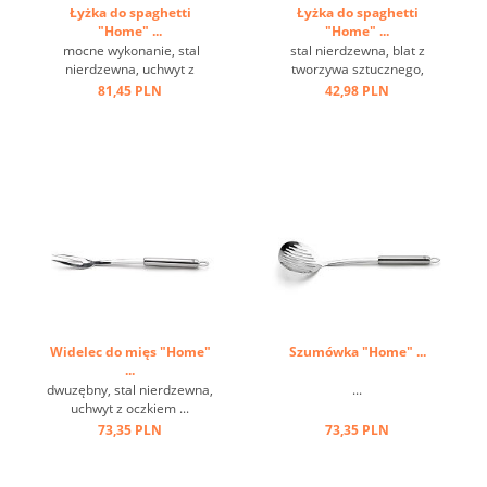
Łyżka do spaghetti
Łyżka do spaghetti
"Home" ...
"Home" ...
mocne wykonanie, stal
stal nierdzewna, blat z
nierdzewna, uchwyt z
tworzywa sztucznego,
oczkiem ...
odporna na temperaturę do
81,45 PLN
42,98 PLN
220 st.C ...
Widelec do mięs "Home"
Szumówka "Home" ...
...
dwuzębny, stal nierdzewna,
...
uchwyt z oczkiem ...
73,35 PLN
73,35 PLN