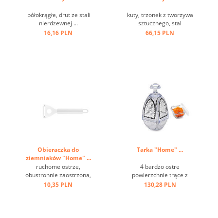
półokrągłe, drut ze stali
kuty, trzonek z tworzywa
nierdzewnej ...
sztucznego, stal
molibdenowa ...
16,16 PLN
66,15 PLN
Obieraczka do
Tarka "Home" ...
ziemniaków "Home" ...
ruchome ostrze,
4 bardzo ostre
obustronnie zaostrzona,
powierzchnie trące z
oczko do zawieszenia, stal
pojemnikiem ...
10,35 PLN
130,28 PLN
nierdzewna ...