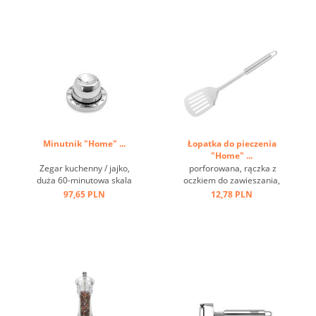
Minutnik "Home" ...
Łopatka do pieczenia
"Home" ...
Zegar kuchenny / jajko,
porforowana, rączka z
duża 60-minutowa skala
oczkiem do zawieszania,
czasowa, wielofunkcyjna
stal nierdzewna ...
97,65 PLN
12,78 PLN
dzięki wbudowanej
wybijaczce do jaj ...