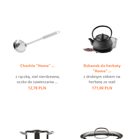
owoców, warzyw, cytrusów,
czekolady, gałki
muszkatołowej itp. ...
Chochla "Home" ...
Dzbanek do herbaty
"Home" ...
z rączką, stal nierdzewna,
z drobnym sitkiem na
oczko do zawieszania ...
herbatę ze stali
nierdzewnej,włącznie ze
12,78 PLN
171,00 PLN
spodkiem,
antypoślizgowymi i
odpornymi na zarysowania
nóżkami; oszczędność
miejsca dzięki obrotowemu
uchwytowi, dobry izolator
ciepła, materiał wykończony
...