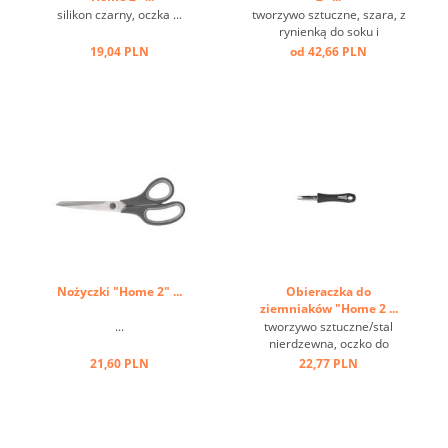
silikon czarny, oczka ...
tworzywo sztuczne, szara, z
rynienką do soku i
uchwytem ...
19,04 PLN
od 42,66 PLN
Nożyczki "Home 2" ...
Obieraczka do
ziemniaków "Home 2 ...
...
tworzywo sztuczne/stal
nierdzewna, oczko do
zawieszania ...
21,60 PLN
22,77 PLN