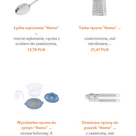
Łyżka szpiczasta "Home"
Tarka ręczna "Home" ...
...
mocne wykonanie, rączka z
czwórstronna, stal
oczkiem do zawieszenia,
nierdzewna ...
stal nierdzewna ...
12,78 PLN
21,47 PLN
Wyciskarka ręczna do
Otwieracz ręczny do
cytryn "Home" ...
puszek "Home" ...
zestaw kolorowy, 4
z zawieszką, stal