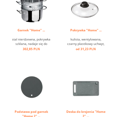
Garnek "Home" ...
Pokrywka "Home" ...
stal nierdzewna, pokrywka
kulista, wentylowana,
szklana, nadaje się do
czarny plastikowy uchwyt,
indukcji ...
szkło, obręcz ze stali
302,85 PLN
od 31,23 PLN
nierdzewnej ...
Podstawa pod garnek
Deska do krojenia "Home
"Home 2" ...
2" ...