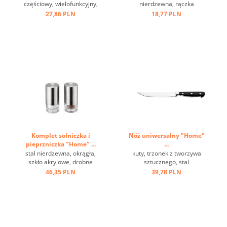
częściowy, wielofunkcyjny,
nierdzewna, rączka
w pudełku ...
wydrążona ...
27,86 PLN
18,77 PLN
Komplet solniczka i
Nóż uniwersalny "Home"
pieprzniczka "Home" ...
...
stal nierdzewna, okrągła,
kuty, trzonek z tworzywa
szkło akrylowe, drobne
sztucznego, stal
dziurki ...
milibdenowa ...
46,35 PLN
39,78 PLN