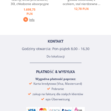
30l, chłodzenie absorpcyjne
oczkiem, stal nierdzewna ...
...
12,78 PLN
1.698,75
PLN
Info
KONTAKT
Godziny otwarcia: Pon-piątek 8,00 - 16,30
Do lokalizacji
PŁATNOŚĆ & WYSYŁKA
Wygodna płatność poprzez:
Karta kredytowa (Visa, Mastercard)
Pobranie
zakup na fakturę dla stałych klientów
eps-Überweisung