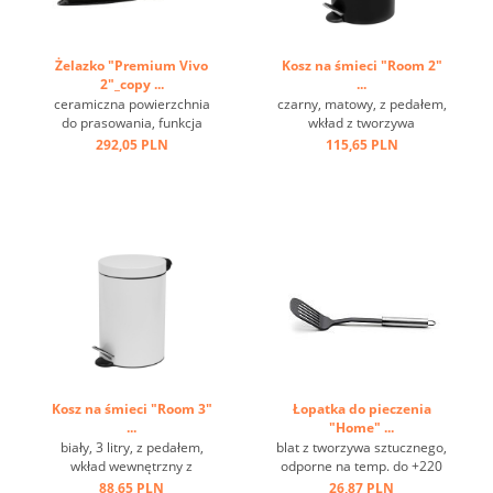
Żelazko "Premium Vivo
Kosz na śmieci "Room 2"
2"_copy ...
...
ceramiczna powierzchnia
czarny, matowy, z pedałem,
do prasowania, funkcja
wkład z tworzywa
sprzyskiwania i pary,
sztucznego, ring na spodzie
292,05 PLN
115,65 PLN
przewód 2 m, szara ...
...
Kosz na śmieci "Room 3"
Łopatka do pieczenia
...
"Home" ...
biały, 3 litry, z pedałem,
blat z tworzywa sztucznego,
wkład wewnętrzny z
odporne na temp. do +220
tworzywa sztucznego ...
st.C, stal nierdzewna, oczko
88,65 PLN
26,87 PLN