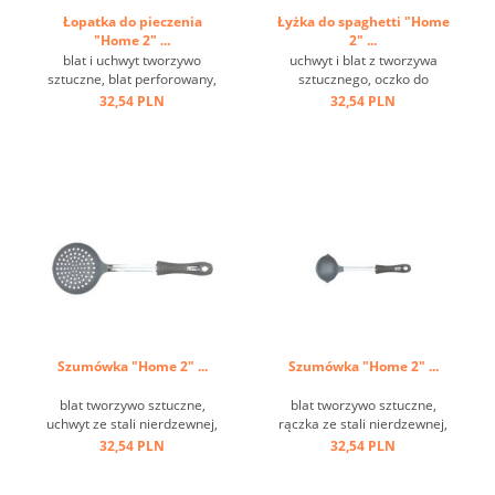
Łopatka do pieczenia
Łyżka do spaghetti "Home
"Home 2" ...
2" ...
blat i uchwyt tworzywo
uchwyt i blat z tworzywa
sztuczne, blat perforowany,
sztucznego, oczko do
metalowe oczko do
zawieszania ...
32,54 PLN
32,54 PLN
zawieszania ...
Szumówka "Home 2" ...
Szumówka "Home 2" ...
blat tworzywo sztuczne,
blat tworzywo sztuczne,
uchwyt ze stali nierdzewnej,
rączka ze stali nierdzewnej,
oczko do zawieszania ...
uchwyt tworzywo sztuczne,
32,54 PLN
32,54 PLN
oczko do zawieszania ...