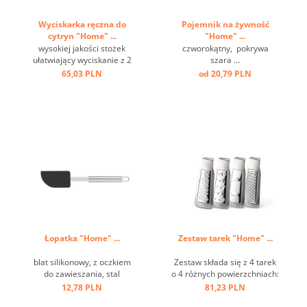
Wyciskarka ręczna do
Pojemnik na żywność
cytryn "Home" ...
"Home" ...
wysokiej jakości stożek
czworokątny, pokrywa
ułatwiający wyciskanie z 2
szara ...
wylewkami i szerokimi
65,03 PLN
od 20,79 PLN
poręcznymi uchwytami,
taca ociekowa na 150 ml
soku, mocowanie można
zamocować na dwa
sposoby ...
Łopatka "Home" ...
Zestaw tarek "Home" ...
blat silikonowy, z oczkiem
Zestaw składa się z 4 tarek
do zawieszania, stal
o 4 różnych powierzchniach:
nierdzewna ...
grubej, średniej, koronowej i
12,78 PLN
81,23 PLN
krajalnicy. Idealny do serów,