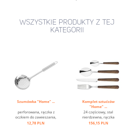
WSZYSTKIE PRODUKTY Z TEJ
KATEGORII
Szumówka "Home" ...
Komplet sztućców
"Home" ...
perforowana, rączka z
24 częściowy, stal
oczkiem do zawieszania,
nierdzewna, rączka
stal nierdzewna ...
brązowa, imitacja drewna,
12,78 PLN
156,15 PLN
w szarym pudełku ...