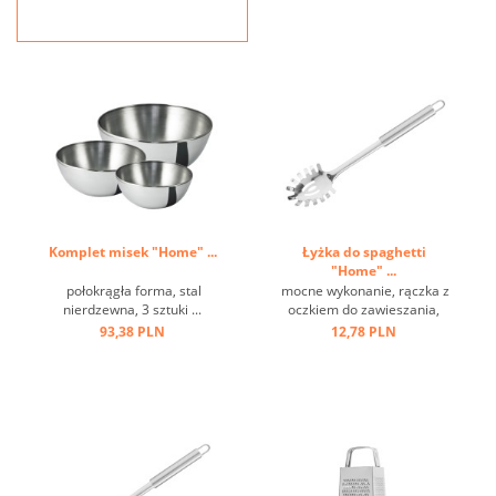
stabilny, a dzięki
regulowanemu prętowi
montażowemu możliwa jest
obsługa jedną ręką ...
Komplet misek "Home" ...
Łyżka do spaghetti
"Home" ...
połokrągła forma, stal
mocne wykonanie, rączka z
nierdzewna, 3 sztuki ...
oczkiem do zawieszania,
stal nierdzewna ...
93,38 PLN
12,78 PLN