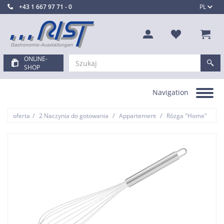
+43 1 667 97 71 - 0
PL
ONLINE-
SHOP
Navigation
Toggle
navigation
/
/
/
oferta
2 Naczynia do gotowania
Appartement
Rózga "Home"