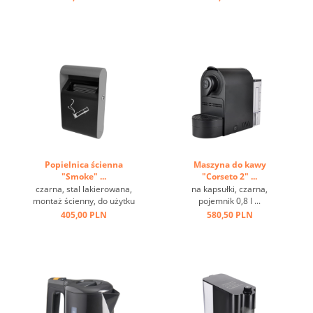
do zawieszania ...
Popielnica ścienna
Maszyna do kawy
"Smoke" ...
"Corseto 2" ...
czarna, stal lakierowana,
na kapsułki, czarna,
montaż ścienny, do użytku
pojemnik 0,8 l ...
zewnętrznego ...
405,00 PLN
580,50 PLN