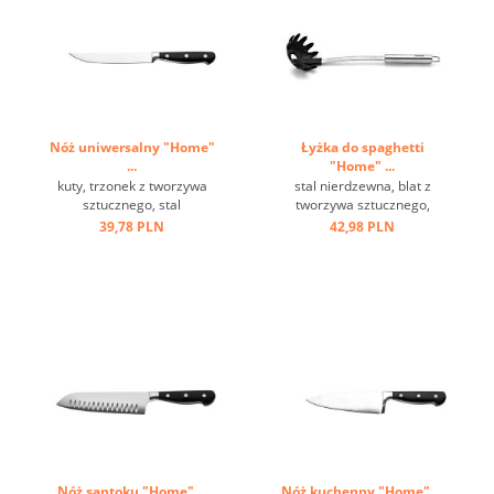
Nóż uniwersalny "Home"
Łyżka do spaghetti
...
"Home" ...
kuty, trzonek z tworzywa
stal nierdzewna, blat z
sztucznego, stal
tworzywa sztucznego,
milibdenowa ...
odporna na temperaturę do
39,78 PLN
42,98 PLN
220 st.C ...
Nóż santoku "Home" ...
Nóż kuchenny "Home" ...