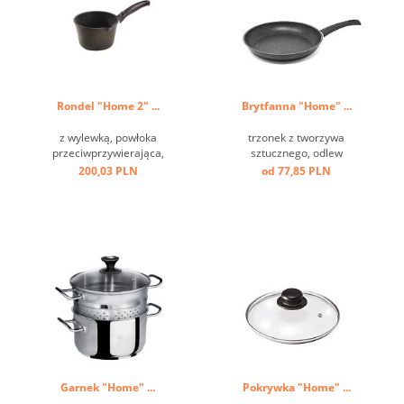
Rondel "Home 2" ...
Brytfanna "Home" ...
z wylewką, powłoka
trzonek z tworzywa
przeciwprzywierająca,
sztucznego, odlew
trzonek z tworzywa
aluminiowy, przeciw
200,03 PLN
od 77,85 PLN
sztucznego, odlew
przywierający, dno
aluminiowy ...
indukcyjne ...
Garnek "Home" ...
Pokrywka "Home" ...