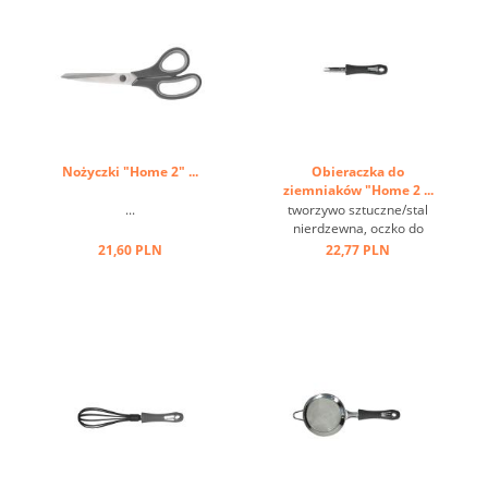
Nożyczki "Home 2" ...
Obieraczka do
ziemniaków "Home 2 ...
...
tworzywo sztuczne/stal
nierdzewna, oczko do
zawieszania ...
21,60 PLN
22,77 PLN