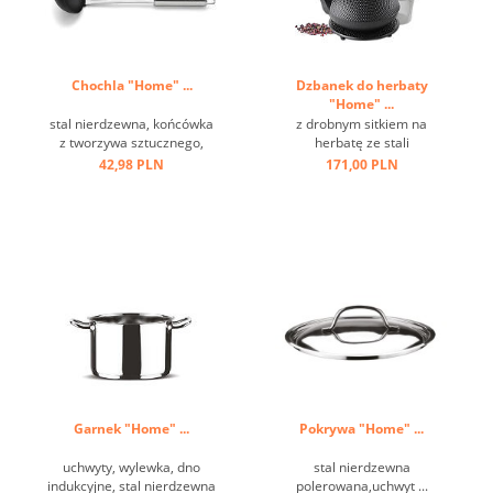
Chochla "Home" ...
Dzbanek do herbaty
"Home" ...
stal nierdzewna, końcówka
z drobnym sitkiem na
z tworzywa sztucznego,
herbatę ze stali
czarna, stal nierdzewna,
nierdzewnej,włącznie ze
42,98 PLN
171,00 PLN
odporna na temperaturę do
spodkiem,
220 st.C, uchwyt z oczkiem
antypoślizgowymi i
...
odpornymi na zarysowania
nóżkami; oszczędność
miejsca dzięki obrotowemu
uchwytowi, dobry izolator
ciepła, materiał wykończony
...
Garnek "Home" ...
Pokrywa "Home" ...
uchwyty, wylewka, dno
stal nierdzewna
indukcyjne, stal nierdzewna
polerowana,uchwyt ...