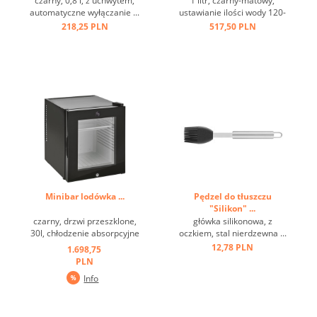
czarny, 0,8 l, z uchwytem,
1 litr, czarny-matowy,
automatyczne wyłączanie ...
ustawianie ilości wody 120-
220 ml ...
218,25 PLN
517,50 PLN
Minibar lodówka ...
Pędzel do tłuszczu
"Silikon" ...
czarny, drzwi przeszklone,
główka silikonowa, z
30l, chłodzenie absorpcyjne
oczkiem, stal nierdzewna ...
...
12,78 PLN
1.698,75
PLN
Info