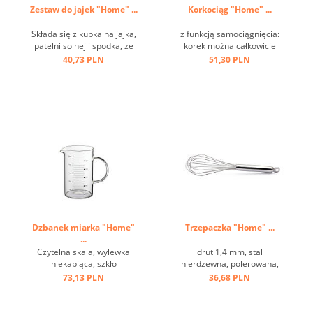
Zestaw do jajek "Home" ...
Korkociąg "Home" ...
Składa się z kubka na jajka,
z funkcją samociągnięcia:
patelni solnej i spodka, ze
korek można całkowicie
stali nierdzewnej ...
usunąć przez obrót, łatwość
40,73 PLN
51,30 PLN
i wygodę użytkowania,
ciężką i trwałą konstrukcję,
klasyczny design ...
Dzbanek miarka "Home"
Trzepaczka "Home" ...
...
Czytelna skala, wylewka
drut 1,4 mm, stal
niekapiąca, szkło
nierdzewna, polerowana,
borokrzemianowe ...
uchwyt z oczkiem ...
73,13 PLN
36,68 PLN