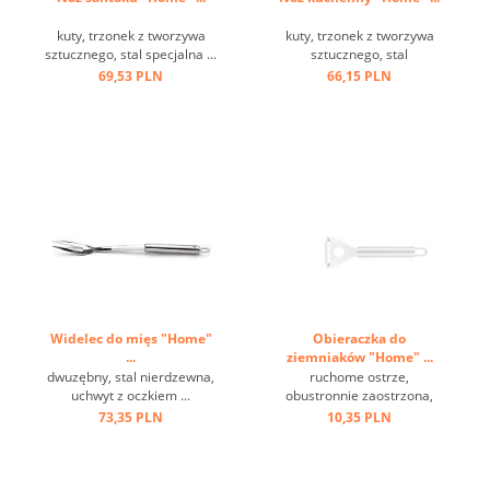
kuty, trzonek z tworzywa
kuty, trzonek z tworzywa
sztucznego, stal specjalna ...
sztucznego, stal
molibdenowa ...
69,53 PLN
66,15 PLN
Widelec do mięs "Home"
Obieraczka do
...
ziemniaków "Home" ...
dwuzębny, stal nierdzewna,
ruchome ostrze,
uchwyt z oczkiem ...
obustronnie zaostrzona,
oczko do zawieszenia, stal
73,35 PLN
10,35 PLN
nierdzewna ...