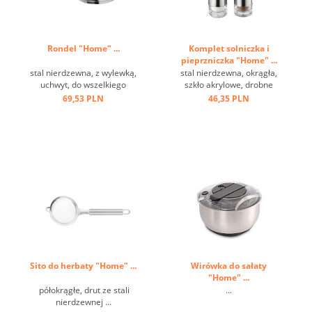
Rondel "Home" ...
Komplet solniczka i
pieprzniczka "Home" ...
stal nierdzewna, z wylewką,
stal nierdzewna, okrągła,
uchwyt, do wszelkiego
szkło akrylowe, drobne
rodzaju kuchenek ...
dziurki ...
69,53 PLN
46,35 PLN
Sito do herbaty "Home" ...
Wirówka do sałaty
"Home" ...
półokrągłe, drut ze stali
...
nierdzewnej ...