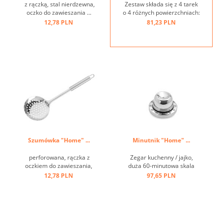
z rączką, stal nierdzewna,
Zestaw składa się z 4 tarek
oczko do zawieszania ...
o 4 różnych powierzchniach:
grubej, średniej, koronowej i
12,78 PLN
81,23 PLN
krajalnicy. Idealny do serów,
owoców, warzyw, cytrusów,
czekolady, gałki
muszkatołowej itp. ...
Szumówka "Home" ...
Minutnik "Home" ...
perforowana, rączka z
Zegar kuchenny / jajko,
oczkiem do zawieszania,
duża 60-minutowa skala
stal nierdzewna ...
czasowa, wielofunkcyjna
12,78 PLN
97,65 PLN
dzięki wbudowanej
wybijaczce do jaj ...