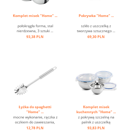
Komplet misek "Home" ...
Pokrywka "Home" ...
połokrągła forma, stal
szkło z uszczelką z
nierdzewna, 3 sztuki ...
tworzywa sztucznego ...
93,38 PLN
69,30 PLN
Łyżka do spaghetti
Komplet misek
"Home" ...
kuchennych "Home" ...
mocne wykonanie, rączka z
z pokrywą szczelną na
oczkiem do zawieszania,
palnik z uszczelką
stal nierdzewna ...
silikonową, częściowo
12,78 PLN
93,83 PLN