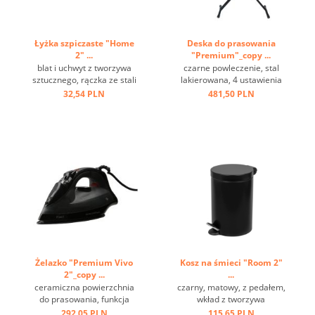
Łyżka szpiczaste "Home
Deska do prasowania
2" ...
"Premium"_copy ...
blat i uchwyt z tworzywa
czarne powleczenie, stal
sztucznego, rączka ze stali
lakierowana, 4 ustawienia
nierdzewnej, oczko do
wysokości, haczyk do
32,54 PLN
481,50 PLN
zawieszania ...
zawieszenia ...
Żelazko "Premium Vivo
Kosz na śmieci "Room 2"
2"_copy ...
...
ceramiczna powierzchnia
czarny, matowy, z pedałem,
do prasowania, funkcja
wkład z tworzywa
sprzyskiwania i pary,
sztucznego, ring na spodzie
292,05 PLN
115,65 PLN