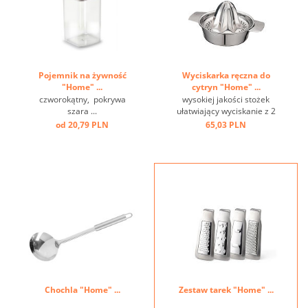
Pojemnik na żywność
Wyciskarka ręczna do
"Home" ...
cytryn "Home" ...
czworokątny, pokrywa
wysokiej jakości stożek
szara ...
ułatwiający wyciskanie z 2
wylewkami i szerokimi
od 20,79 PLN
65,03 PLN
poręcznymi uchwytami,
taca ociekowa na 150 ml
soku, mocowanie można
zamocować na dwa
sposoby ...
Chochla "Home" ...
Zestaw tarek "Home" ...