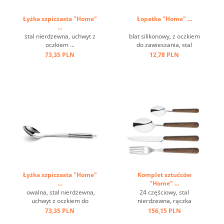
Łyżka szpiczasta "Home"
Łopatka "Home" ...
...
stal nierdzewna, uchwyt z
blat silikonowy, z oczkiem
oczkiem ...
do zawieszania, stal
nierdzewna ...
73,35 PLN
12,78 PLN
Łyżka szpiczasta "Home"
Komplet sztućców
...
"Home" ...
owalna, stal nierdzewna,
24 częściowy, stal
uchwyt z oczkiem do
nierdzewna, rączka
zawieszenia ...
brązowa, imitacja drewna,
73,35 PLN
156,15 PLN
w szarym pudełku ...