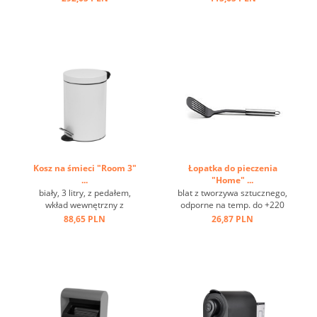
przewód 2 m, szara ...
...
Kosz na śmieci "Room 3"
Łopatka do pieczenia
...
"Home" ...
biały, 3 litry, z pedałem,
blat z tworzywa sztucznego,
wkład wewnętrzny z
odporne na temp. do +220
tworzywa sztucznego ...
st.C, stal nierdzewna, oczko
88,65 PLN
26,87 PLN
do zawieszania ...