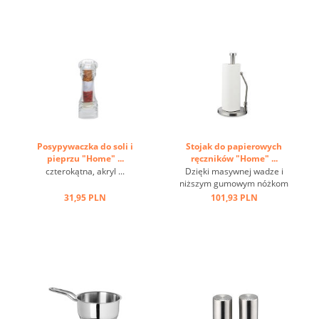
Posypywaczka do soli i
Stojak do papierowych
pieprzu "Home" ...
ręczników "Home" ...
czterokątna, akryl ...
Dzięki masywnej wadze i
niższym gumowym nóżkom
jest antypoślizgowy i
31,95 PLN
101,93 PLN
stabilny, a dzięki
regulowanemu prętowi
montażowemu możliwa jest
obsługa jedną ręką ...