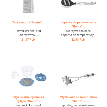
Tarka ręczna "Home" ...
Łopatka do przewracania
"Home" ...
czwórstronna, stal
tworzywo sztuczne,
nierdzewna ...
odporna do temperatury +
220 st.C, stal nierdzewna,
21,47 PLN
42,98 PLN
oczko ...
Wyciskarka ręczna do
Wyciskacz do ziemniaków
cytryn "Home" ...
"Home" ...
zestaw kolorowy, 4
spiralny, stal nierdzewna,