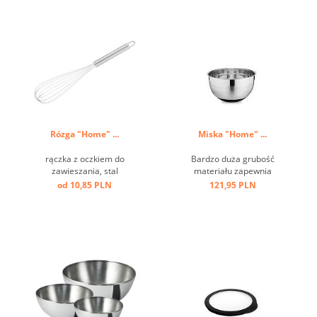
Rózga "Home" ...
Miska "Home" ...
rączka z oczkiem do
Bardzo duża grubość
zawieszania, stal
materiału zapewnia
nierdzewna ...
optymalną stabilność i
od 10,85 PLN
121,95 PLN
trwałość, wysokiej jakości
satynowe wykończenie z
polerowanymi paskami,
antypoślizgowe, pokryte
silikonem dno. ...