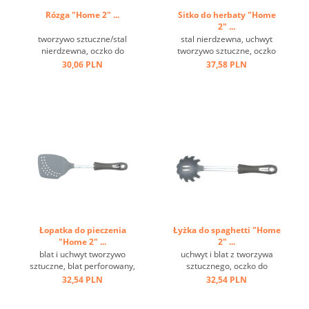
Rózga "Home 2" ...
Sitko do herbaty "Home
2" ...
tworzywo sztuczne/stal
stal nierdzewna, uchwyt
nierdzewna, oczko do
tworzywo sztuczne, oczko
zawieszenia, czarna ...
do zawieszania, haczyk ...
30,06 PLN
37,58 PLN
Łopatka do pieczenia
Łyżka do spaghetti "Home
"Home 2" ...
2" ...
blat i uchwyt tworzywo
uchwyt i blat z tworzywa
sztuczne, blat perforowany,
sztucznego, oczko do
metalowe oczko do
zawieszania ...
32,54 PLN
32,54 PLN
zawieszania ...