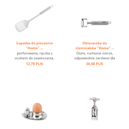
Łopatka do pieczenia
Obieraczka do
"Home" ...
ziemniaków "Home" ...
porforowana, rączka z
Ostre, ruchome ostrze,
oczkiem do zawieszania,
odpowiednie zarówno dla
stal nierdzewna ...
praworęcznych, jak i
12,78 PLN
36,68 PLN
leworęcznych, może być
używane w przeciwnych
kierunkach ...