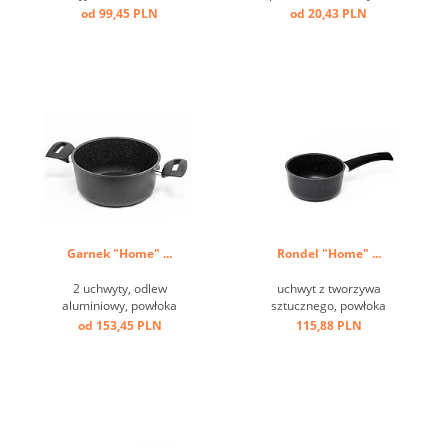
polerowana ...
od 99,45 PLN
od 20,43 PLN
Garnek "Home" ...
Rondel "Home" ...
2 uchwyty, odlew
uchwyt z tworzywa
aluminiowy, powłoka
sztucznego, powłoka
przeciw przywierająca, dno
przeciw przwierająca ...
od 153,45 PLN
115,88 PLN
indukcyjne ...