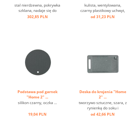
stal nierdzewna, pokrywka
kulista, wentylowana,
szklana, nadaje się do
czarny plastikowy uchwyt,
indukcji ...
szkło, obręcz ze stali
302,85 PLN
od 31,23 PLN
nierdzewnej ...
Podstawa pod garnek
Deska do krojenia "Home
"Home 2" ...
2" ...
silikon czarny, oczka ...
tworzywo sztuczne, szara, z
rynienką do soku i
uchwytem ...
19,04 PLN
od 42,66 PLN