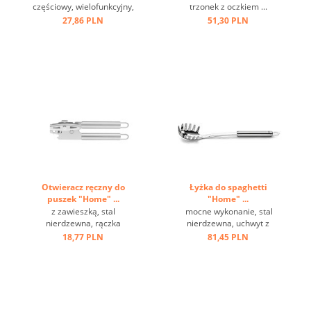
częściowy, wielofunkcyjny,
trzonek z oczkiem ...
w pudełku ...
27,86 PLN
51,30 PLN
Otwieracz ręczny do
Łyżka do spaghetti
puszek "Home" ...
"Home" ...
z zawieszką, stal
mocne wykonanie, stal
nierdzewna, rączka
nierdzewna, uchwyt z
wydrążona ...
oczkiem ...
18,77 PLN
81,45 PLN