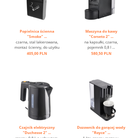
Popielnica ścienna
Maszyna do kawy
"Smoke" ...
"Corseto 2" ...
czarna, stal lakierowana,
na kapsułki, czarna,
montaż ścienny, do użytku
pojemnik 0,8 l ...
zewnętrznego ...
405,00 PLN
580,50 PLN
Czajnik elektryczny
Dozownik do gorącej wody
"Duchesse 2" ...
"Royce" ...