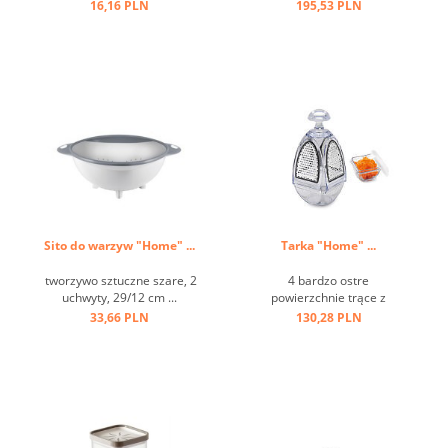
16,16 PLN
195,53 PLN
Sito do warzyw "Home" ...
Tarka "Home" ...
tworzywo sztuczne szare, 2
4 bardzo ostre
uchwyty, 29/12 cm ...
powierzchnie trące z
pojemnikiem ...
33,66 PLN
130,28 PLN