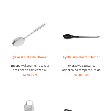
polerowana stal nierdzewna
...
Łyżka szpiczasta "Home"
Łyżka szpiczasta "Home"
...
...
mocne wykonanie, rączka z
tworzywo sztuczne,
oczkiem do zawieszenia,
odporna na temperature do
stal nierdzewna ...
+ 220 st.C, stal nierdzewna,
12,78 PLN
40,46 PLN
oczko ...