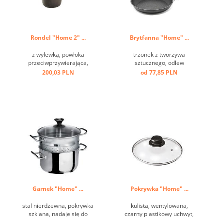
Rondel "Home 2" ...
Brytfanna "Home" ...
z wylewką, powłoka
trzonek z tworzywa
przeciwprzywierająca,
sztucznego, odlew
trzonek z tworzywa
aluminiowy, przeciw
200,03 PLN
od 77,85 PLN
sztucznego, odlew
przywierający, dno
aluminiowy ...
indukcyjne ...
Garnek "Home" ...
Pokrywka "Home" ...
stal nierdzewna, pokrywka
kulista, wentylowana,
szklana, nadaje się do
czarny plastikowy uchwyt,