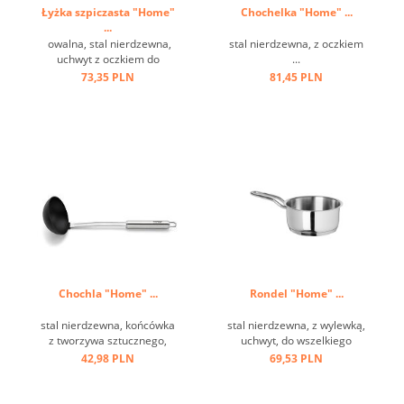
Łyżka szpiczasta "Home"
Chochelka "Home" ...
...
owalna, stal nierdzewna,
stal nierdzewna, z oczkiem
uchwyt z oczkiem do
...
zawieszenia ...
73,35 PLN
81,45 PLN
Chochla "Home" ...
Rondel "Home" ...
stal nierdzewna, końcówka
stal nierdzewna, z wylewką,
z tworzywa sztucznego,
uchwyt, do wszelkiego
czarna, stal nierdzewna,
rodzaju kuchenek ...
42,98 PLN
69,53 PLN
odporna na temperaturę do
220 st.C, uchwyt z oczkiem
...