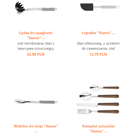
Łyżka do spaghetti
Łopatka "Home" ...
"Home" ...
stal nierdzewna, blat z
blat silikonowy, z oczkiem
tworzywa sztucznego,
do zawieszania, stal
odporna na temperaturę do
nierdzewna ...
42,98 PLN
12,78 PLN
220 st.C ...
Widelec do mięs "Home"
Komplet sztućców
...
"Home" ...