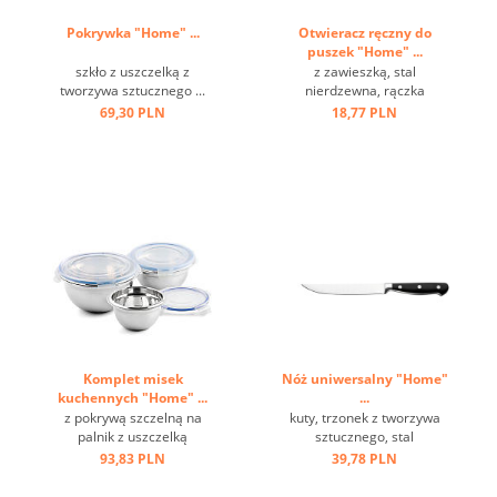
Pokrywka "Home" ...
Otwieracz ręczny do
puszek "Home" ...
szkło z uszczelką z
z zawieszką, stal
tworzywa sztucznego ...
nierdzewna, rączka
wydrążona ...
69,30 PLN
18,77 PLN
Komplet misek
Nóż uniwersalny "Home"
kuchennych "Home" ...
...
z pokrywą szczelną na
kuty, trzonek z tworzywa
palnik z uszczelką
sztucznego, stal
silikonową, częściowo
milibdenowa ...
93,83 PLN
39,78 PLN
polerowana stal nierdzewna
...