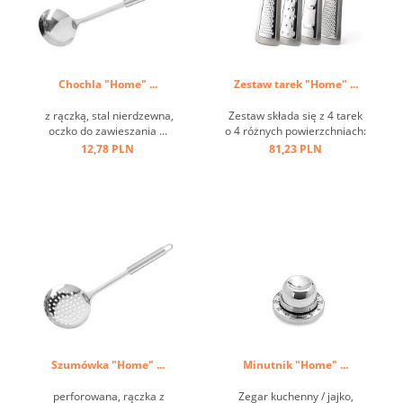
Chochla "Home" ...
Zestaw tarek "Home" ...
z rączką, stal nierdzewna,
Zestaw składa się z 4 tarek
oczko do zawieszania ...
o 4 różnych powierzchniach:
grubej, średniej, koronowej i
12,78 PLN
81,23 PLN
krajalnicy. Idealny do serów,
owoców, warzyw, cytrusów,
czekolady, gałki
muszkatołowej itp. ...
Szumówka "Home" ...
Minutnik "Home" ...
perforowana, rączka z
Zegar kuchenny / jajko,