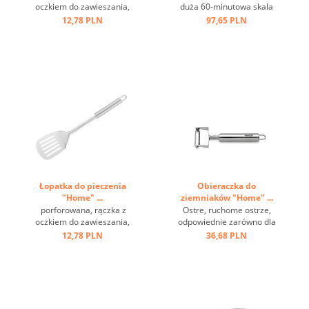
oczkiem do zawieszania,
duża 60-minutowa skala
stal nierdzewna ...
czasowa, wielofunkcyjna
12,78 PLN
97,65 PLN
dzięki wbudowanej
wybijaczce do jaj ...
Łopatka do pieczenia
Obieraczka do
"Home" ...
ziemniaków "Home" ...
porforowana, rączka z
Ostre, ruchome ostrze,
oczkiem do zawieszania,
odpowiednie zarówno dla
stal nierdzewna ...
praworęcznych, jak i
12,78 PLN
36,68 PLN
leworęcznych, może być
używane w przeciwnych
kierunkach ...