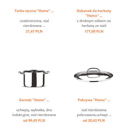
Tarka ręczna "Home" ...
Dzbanek do herbaty
"Home" ...
czwórstronna, stal
z drobnym sitkiem na
nierdzewna ...
herbatę ze stali
nierdzewnej,włącznie ze
21,47 PLN
171,00 PLN
spodkiem,
antypoślizgowymi i
odpornymi na zarysowania
nóżkami; oszczędność
miejsca dzięki obrotowemu
uchwytowi, dobry izolator
ciepła, materiał wykończony
...
Garnek "Home" ...
Pokrywa "Home" ...
uchwyty, wylewka, dno
stal nierdzewna
indukcyjne, stal nierdzewna
polerowana,uchwyt ...
polerowana ...
od 99,45 PLN
od 20,43 PLN