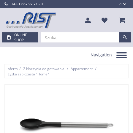
+43 1 667 97 71 - 0
PL
ONLINE-
SHOP
Navigation
Toggle
navigation
/
/
/
oferta
2 Naczynia do gotowania
Appartement
Łyżka szpiczasta "Home"