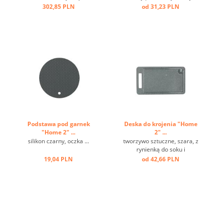
indukcji ...
szkło, obręcz ze stali
302,85 PLN
od 31,23 PLN
nierdzewnej ...
Podstawa pod garnek
Deska do krojenia "Home
"Home 2" ...
2" ...
silikon czarny, oczka ...
tworzywo sztuczne, szara, z
rynienką do soku i
uchwytem ...
19,04 PLN
od 42,66 PLN