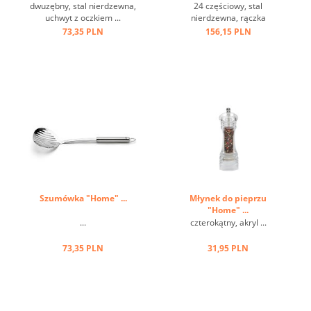
dwuzębny, stal nierdzewna,
24 częściowy, stal
uchwyt z oczkiem ...
nierdzewna, rączka
brązowa, imitacja drewna,
73,35 PLN
156,15 PLN
w szarym pudełku ...
Szumówka "Home" ...
Młynek do pieprzu
"Home" ...
...
czterokątny, akryl ...
73,35 PLN
31,95 PLN