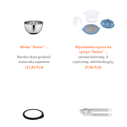
Miska "Home" ...
Wyciskarka ręczna do
cytryn "Home" ...
Bardzo duża grubość
zestaw kolorowy, 4
materiału zapewnia
częściowy, wielofunkcyjny,
optymalną stabilność i
w pudełku ...
121,95 PLN
27,86 PLN
trwałość, wysokiej jakości
satynowe wykończenie z
polerowanymi paskami,
antypoślizgowe, pokryte
silikonem dno. ...