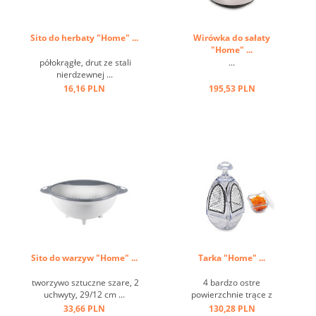
Sito do herbaty "Home" ...
Wirówka do sałaty
"Home" ...
półokrągłe, drut ze stali
...
nierdzewnej ...
16,16 PLN
195,53 PLN
Sito do warzyw "Home" ...
Tarka "Home" ...
tworzywo sztuczne szare, 2
4 bardzo ostre
uchwyty, 29/12 cm ...
powierzchnie trące z
pojemnikiem ...
33,66 PLN
130,28 PLN