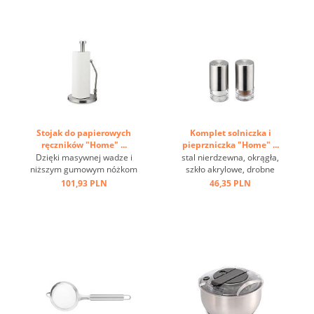
Stojak do papierowych
Komplet solniczka i
ręczników "Home" ...
pieprzniczka "Home" ...
Dzięki masywnej wadze i
stal nierdzewna, okrągła,
niższym gumowym nóżkom
szkło akrylowe, drobne
jest antypoślizgowy i
dziurki ...
101,93 PLN
46,35 PLN
stabilny, a dzięki
regulowanemu prętowi
montażowemu możliwa jest
obsługa jedną ręką ...