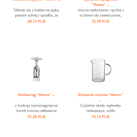
"Home" ...
Składa się z kubka na jajka,
mocne wykonanie, rączka z
patelni solnej i spodka, ze
oczkiem do zawieszania,
stali nierdzewnej ...
stal nierdzewna ...
40,73 PLN
12,78 PLN
Korkociąg "Home" ...
Dzbanek miarka "Home"
...
z funkcją samociągnięcia:
Czytelna skala, wylewka
korek można całkowicie
niekapiąca, szkło
usunąć przez obrót, łatwość
borokrzemianowe ...
51,30 PLN
73,13 PLN
i wygodę użytkowania,
ciężką i trwałą konstrukcję,
klasyczny design ...