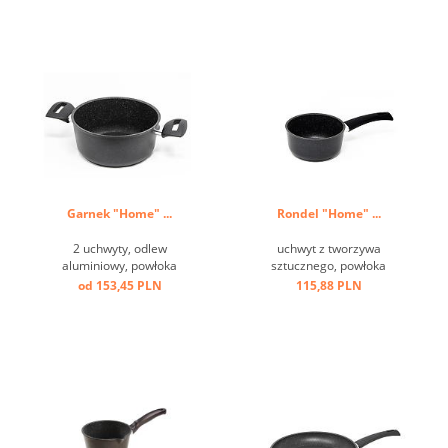
Garnek "Home" ...
Rondel "Home" ...
2 uchwyty, odlew
uchwyt z tworzywa
aluminiowy, powłoka
sztucznego, powłoka
przeciw przywierająca, dno
przeciw przwierająca ...
od 153,45 PLN
115,88 PLN
indukcyjne ...