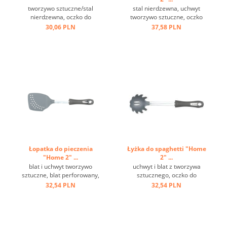
tworzywo sztuczne/stal
stal nierdzewna, uchwyt
nierdzewna, oczko do
tworzywo sztuczne, oczko
zawieszenia, czarna ...
do zawieszania, haczyk ...
30,06 PLN
37,58 PLN
Łopatka do pieczenia
Łyżka do spaghetti "Home
"Home 2" ...
2" ...
blat i uchwyt tworzywo
uchwyt i blat z tworzywa
sztuczne, blat perforowany,
sztucznego, oczko do
metalowe oczko do
zawieszania ...
32,54 PLN
32,54 PLN
zawieszania ...