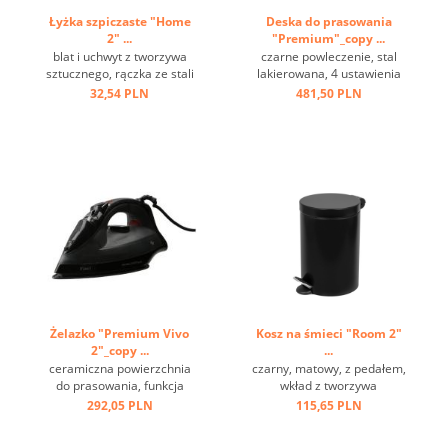
Łyżka szpiczaste "Home
Deska do prasowania
2" ...
"Premium"_copy ...
blat i uchwyt z tworzywa
czarne powleczenie, stal
sztucznego, rączka ze stali
lakierowana, 4 ustawienia
nierdzewnej, oczko do
wysokości, haczyk do
32,54 PLN
481,50 PLN
zawieszania ...
zawieszenia ...
Żelazko "Premium Vivo
Kosz na śmieci "Room 2"
2"_copy ...
...
ceramiczna powierzchnia
czarny, matowy, z pedałem,
do prasowania, funkcja
wkład z tworzywa
sprzyskiwania i pary,
sztucznego, ring na spodzie
292,05 PLN
115,65 PLN
przewód 2 m, szara ...
...