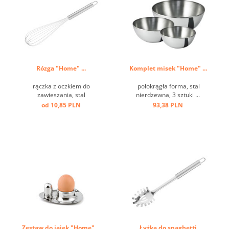
Rózga "Home" ...
Komplet misek "Home" ...
rączka z oczkiem do
połokrągła forma, stal
zawieszania, stal
nierdzewna, 3 sztuki ...
nierdzewna ...
od 10,85 PLN
93,38 PLN
Zestaw do jajek "Home" ...
Łyżka do spaghetti