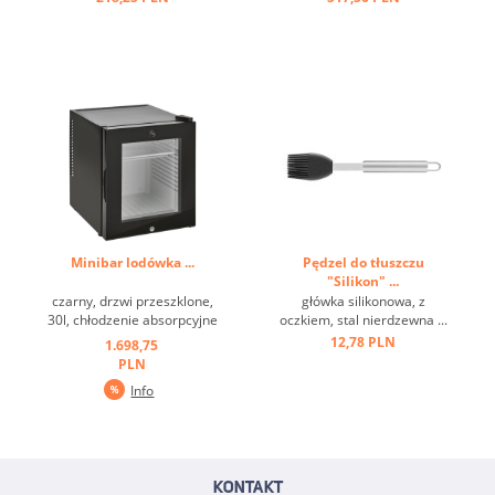
Minibar lodówka ...
Pędzel do tłuszczu
"Silikon" ...
czarny, drzwi przeszklone,
główka silikonowa, z
30l, chłodzenie absorpcyjne
oczkiem, stal nierdzewna ...
...
12,78 PLN
1.698,75
PLN
Info
KONTAKT