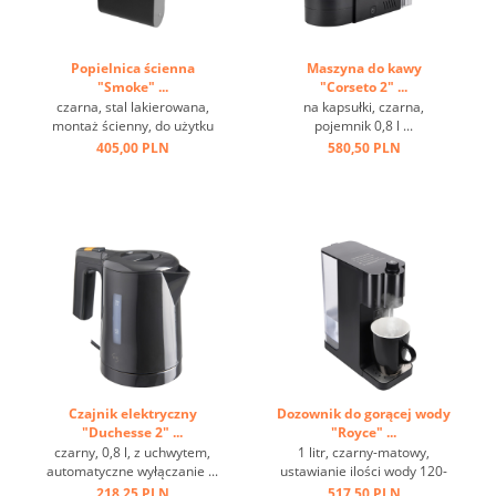
Popielnica ścienna
Maszyna do kawy
"Smoke" ...
"Corseto 2" ...
czarna, stal lakierowana,
na kapsułki, czarna,
montaż ścienny, do użytku
pojemnik 0,8 l ...
zewnętrznego ...
405,00 PLN
580,50 PLN
Czajnik elektryczny
Dozownik do gorącej wody
"Duchesse 2" ...
"Royce" ...
czarny, 0,8 l, z uchwytem,
1 litr, czarny-matowy,
automatyczne wyłączanie ...
ustawianie ilości wody 120-
220 ml ...
218,25 PLN
517,50 PLN