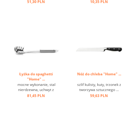
oczko do zawieszenia, stal
51,30 PLN
10,35 PLN
nierdzewna ...
Łyżka do spaghetti
Nóż do chleba "Home" ...
"Home" ...
mocne wykonanie, stal
szlif kulisty, kuty, trzonek z
nierdzewna, uchwyt z
tworzywa sztucznego ...
oczkiem ...
81,45 PLN
59,63 PLN