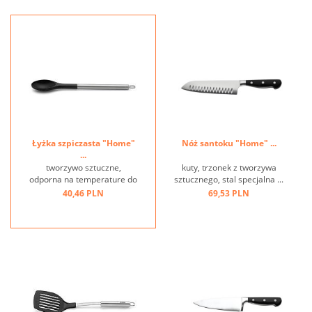
Łyżka szpiczasta "Home"
Nóż santoku "Home" ...
...
tworzywo sztuczne,
kuty, trzonek z tworzywa
odporna na temperature do
sztucznego, stal specjalna ...
+ 220 st.C, stal nierdzewna,
40,46 PLN
69,53 PLN
oczko ...