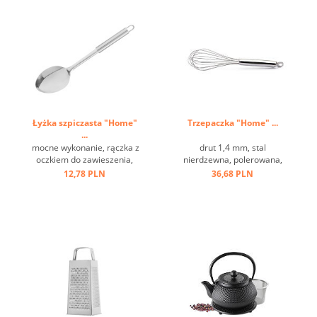
Łyżka szpiczasta "Home"
Trzepaczka "Home" ...
...
mocne wykonanie, rączka z
drut 1,4 mm, stal
oczkiem do zawieszenia,
nierdzewna, polerowana,
stal nierdzewna ...
uchwyt z oczkiem ...
12,78 PLN
36,68 PLN