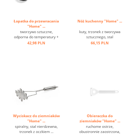
Łopatka do przewracania
Nóż kuchenny "Home" ...
"Home" ...
tworzywo sztuczne,
kuty, trzonek z tworzywa
odporna do temperatury +
sztucznego, stal
220 st.C, stal nierdzewna,
molibdenowa ...
42,98 PLN
66,15 PLN
oczko ...
Wyciskacz do ziemniaków
Obieraczka do
"Home" ...
ziemniaków "Home" ...
spiralny, stal nierdzewna,
ruchome ostrze,
trzonek z oczkiem ...
obustronnie zaostrzona,