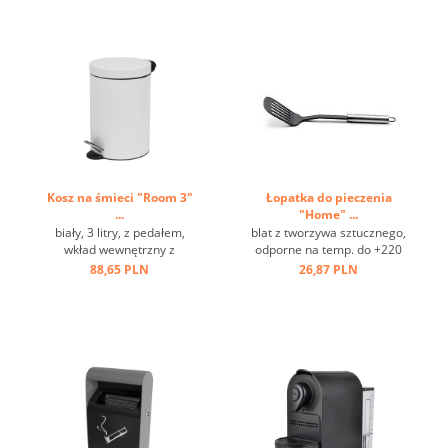
Kosz na śmieci "Room 3"
Łopatka do pieczenia
...
"Home" ...
biały, 3 litry, z pedałem,
blat z tworzywa sztucznego,
wkład wewnętrzny z
odporne na temp. do +220
tworzywa sztucznego ...
st.C, stal nierdzewna, oczko
88,65 PLN
26,87 PLN
do zawieszania ...