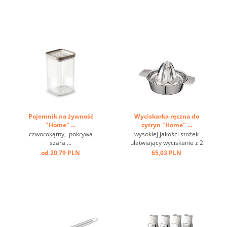
Pojemnik na żywność
Wyciskarka ręczna do
"Home" ...
cytryn "Home" ...
czworokątny, pokrywa
wysokiej jakości stożek
szara ...
ułatwiający wyciskanie z 2
wylewkami i szerokimi
od 20,79 PLN
65,03 PLN
poręcznymi uchwytami,
taca ociekowa na 150 ml
soku, mocowanie można
zamocować na dwa
sposoby ...