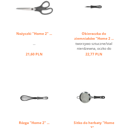
Nożyczki "Home 2" ...
Obieraczka do
ziemniaków "Home 2 ...
...
tworzywo sztuczne/stal
nierdzewna, oczko do
zawieszania ...
21,60 PLN
22,77 PLN
Rózga "Home 2" ...
Sitko do herbaty "Home
2" ...