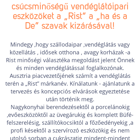
csúcsminőségű vendéglátóipari
eszközöket a „Rist” a „ha és a
De” szavak kizárásával!
Mindegy ,hogy szállodaipar ,vendéglátás vagy
közellátás , idősek otthona , avagy korházak -a
Rist minőségi választéka megoldást jelent Önnek
és minden vendéglátással foglalkozónak.
Ausztria piacvezetőjének számít a vendéglátás
terén a „Rist” márkanév. Kínálatunk - ajánlatunk a
tervezés és koncepciós elvárások egyeztetése
után történik meg.
Nagykonyhai berendezésektől a porcelánokig
,evőeszközöktől az üvegárukig és komplett Büfé-
felszerelésig, szállítókocsiktól a főzőedényekig ,a
profi késektől a szervírozó eszközökig és nem
utolsó sorban a cukrászatig mindent-mindent