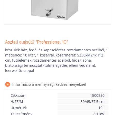
Asztali olajsütő "Professional 10"
készülék ház, fedél és kapcsolórész rozsdamentes acélból, 1
medence: 10 liter, 1 kosárral, kosárméret: SZ30xM24xH12
cm, fűtőelemek rozsdamentes acélból, hideg zóna,
biztonsági termosztát (túlmelegedés elleni védelem),
leeresztőcsappal
Információ a mennyiségi kedvezményeknél
Cikkszám
1500520
H/SZ/M
39/45/37,5 cm
Ürmérték
10 l
Teljesítmény
8,1 kW