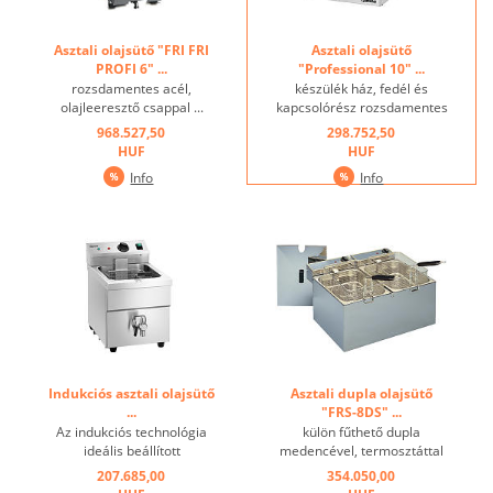
Asztali olajsütő "FRI FRI
Asztali olajsütő
PROFI 6" ...
"Professional 10" ...
rozsdamentes acél,
készülék ház, fedél és
olajleeresztő csappal ...
kapcsolórész rozsdamentes
acélból, 1 medence: 10 liter,
968.527,50
298.752,50
1 kosárral, kosárméret:
HUF
HUF
SZ30xM24xH12 cm,
Info
Info
fűtőelemek rozsdamentes
acélból, hideg zóna,
biztonsági termosztát
(túlmelegedés elleni
védelem), ...
Indukciós asztali olajsütő
Asztali dupla olajsütő
...
"FRS-8DS" ...
Az indukciós technológia
külön fűthető dupla
ideális beállított
medencével, termosztáttal
hőmérsékletet biztosít. A
...
207.685,00
354.050,00
sütés nagyon precízen