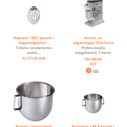
Habverő " BE5" keverő +
Keverő- és
dagasztógéphez ...
dagasztógép"Dito Sama
BE5" ...
5 literes rozsdamentes
Professzionális
üsthöz ...
bolygókeverő, 5 literes
kapacitással és elektronikus
52.377,50 HUF
784.385,00
sebességszabályozással.Erősen
HUF
ellenálló védőréteggel
Info
ellátott; műanyag BPA
mentes védőbevonat.
Ideális 1,5 kg lisztből készült
...
Keverő + dagasztógép
Keverőüst a BE 8 keverő +