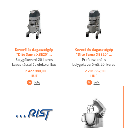
üst biztonsági és
érintőgombokkal és
emelőszerkezetét, a ...
időzítővel 0-59 perc. ...
Keverő és dagasztógép
Keverő és dagasztógép
"Dito Sama XBE20" ...
"Dito Sama XBE20" ...
Bolygókeverő 20 literes
Professzionális
kapacitással és elektronikus
bolygókeverőmű, 20 literes
fordulatszám-
kapacitású, elektronikus
2.427.980,00
2.201.862,50
szabályozással,
fordulatszám-szabályozás,
HUF
HUF
kazánérzékelővel és kettős
üstfelismerés és kettős
Info
Info
védelmi képernyővel. Clip-
védelemmel. Rögzítő
on agyvel. Eloxált
csomópont nélkül. Eloxált
alumínium ház. Modern,
alumínium ház. A modern,
lapos kezelőpanellel
lapos kezelőpanel ...
érintőgombokkal és ...