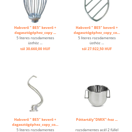
Habverő " BE5" keverő +
Habverő " BE5" keverő +
dagasztógéphez_copy ...
dagasztógéphez_copy_copy
...
5 literes rozsdamentes
5 literes rozsdamentes
üsthöz ...
üsthöz ...
tól 30.660,00 HUF
tól 27.922,50 HUF
Habverő " BE5" keverő +
Póttartály"DMIX"-hoz ...
dagasztógéphez_copy_copy_copy
...
5 literes rozsdamentes
rozsdamentes acél 2 füllel