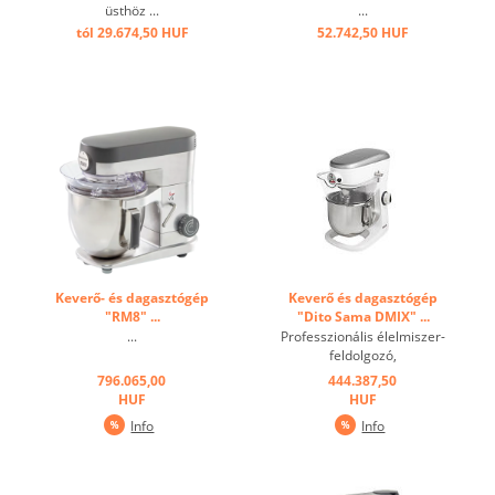
üsthöz ...
...
tól 29.674,50 HUF
52.742,50 HUF
Keverő- és dagasztógép
Keverő és dagasztógép
"RM8" ...
"Dito Sama DMIX" ...
...
Professzionális élelmiszer-
feldolgozó,
bolygókeverővel, pl. A DMIX
796.065,00
444.387,50
egy 5,5 literes keverőüsttel
HUF
HUF
rendelkezik, és elektronikus
Info
Info
sebességtartó automatával
rendelkezik. Ideális a
konyhában vagy a
péksüteményekben való ...