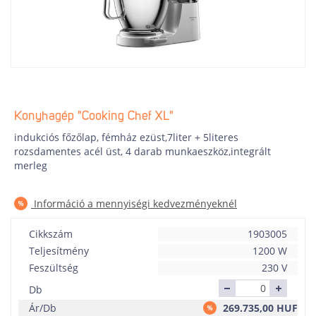
Konyhagép "Cooking Chef XL"
indukciós főzőlap, fémház ezüst,7liter + 5literes
rozsdamentes acél üst, 4 darab munkaeszköz,integrált
merleg
Információ a mennyiségi kedvezményeknél
Cikkszám
1903005
Teljesítmény
1200 W
Feszültség
230 V
Db
Ár/Db
269.735,00
HUF