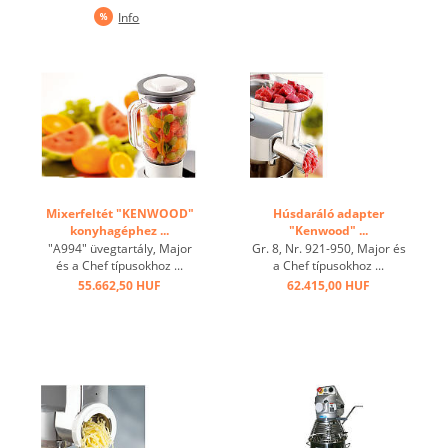
fém,elektronikus fordulat
Info
szabályozás,3
professzionális adapter ...
Mixerfeltét "KENWOOD"
Húsdaráló adapter
konyhagéphez ...
"Kenwood" ...
"A994" üvegtartály, Major
Gr. 8, Nr. 921-950, Major és
és a Chef típusokhoz ...
a Chef típusokhoz ...
55.662,50 HUF
62.415,00 HUF