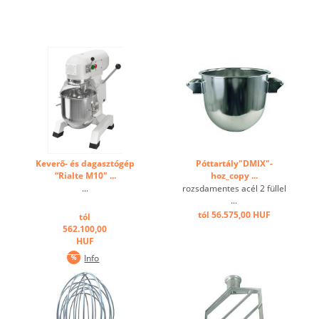
Keverő- és dagasztógép
Póttartály"DMIX"-
“Rialte M10" ...
hoz_copy ...
...
rozsdamentes acél 2 füllel
...
tól 56.575,00 HUF
tól
562.100,00
HUF
Info