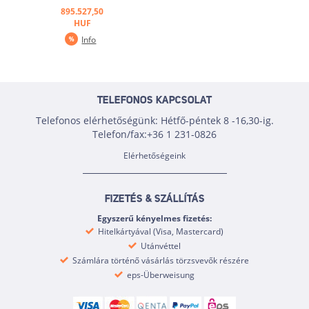
20 cm átmérőjű tárcsához.
895.527,50
Zöldségvágó gép
HUF
rendszerrel az azonnali
Info
leállításhoz, amikor az
adagoló csatorna nyitva
van, biztonsági leállás és
csúszókapcsoló ...
TELEFONOS KAPCSOLAT
Telefonos elérhetőségünk: Hétfő-péntek 8 -16,30-ig.
Telefon/fax:+36 1 231-0826
Elérhetőségeink
FIZETÉS & SZÁLLÍTÁS
Egyszerű kényelmes fizetés:
Hitelkártyával (Visa, Mastercard)
Utánvéttel
Számlára történő vásárlás törzsvevők részére
eps-Überweisung