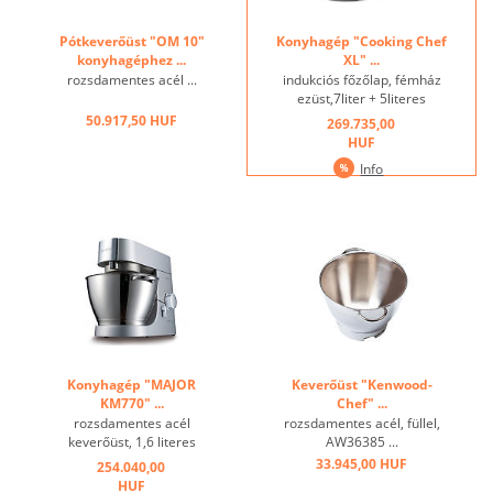
Pótkeverőüst "OM 10"
Konyhagép "Cooking Chef
konyhagéphez ...
XL" ...
rozsdamentes acél ...
indukciós főzőlap, fémház
ezüst,7liter + 5literes
rozsdamentes acél üst, 4
50.917,50 HUF
269.735,00
darab
HUF
munkaeszköz,integrált
Info
merleg ...
Konyhagép "MAJOR
Keverőüst "Kenwood-
KM770" ...
Chef" ...
rozsdamentes acél
rozsdamentes acél, füllel,
keverőüst, 1,6 literes
AW36385 ...
mixerrel, bolygókerekes
33.945,00 HUF
254.040,00
hajtómű,meghajtás és a ház
HUF