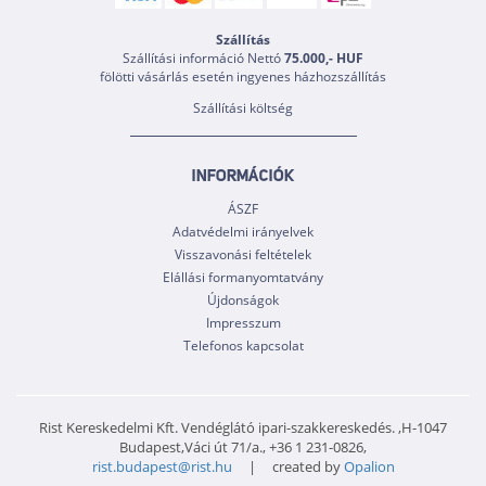
Szállítás
Szállítási információ Nettó
75.000,- HUF
fölötti vásárlás esetén ingyenes házhozszállítás
Szállítási költség
INFORMÁCIÓK
ÁSZF
Adatvédelmi irányelvek
Visszavonási feltételek
Elállási formanyomtatvány
Újdonságok
Impresszum
Telefonos kapcsolat
Rist Kereskedelmi Kft. Vendéglátó ipari-szakkereskedés. ,H-1047
Budapest,Váci út 71/a., +36 1 231-0826,
rist.budapest@rist.hu
| created by
Opalion