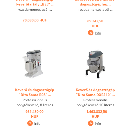
keverőtartály „BE5” ...
dagasztógéphez ...
rozsdamentes acél ...
rozsdamentes acél ...
70.080,00 HUF
89.242,50
HUF
Info
Keverő és dagasztógép
Keverő és dagasztógép
"Dito Sama B08" ...
"Dito Sama DXBE10" ...
Professzionális
Professzionális
bolygókeverő, 8 literes
bolygókeverő 10 literes
kapacitással és elektronikus
kapacitással és elektronikus
931.480,00
1.463.832,50
sebességszabályozással.
sebességszabályozással.
HUF
HUF
Rögzítő csomópont nélkül.
Rögzítő csomópont nélkül.
Info
Info
Ideális 2,5 kg lisztes tészta-
Rozsdamentes acél ház. A
kapacitáshoz, beleértve a
modern, lapos kezelőpanel