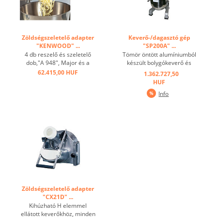
Zöldségszeletelő adapter
Keverő-/dagasztó gép
"KENWOOD" ...
"SP200A" ...
4 db reszelő és szeletelő
Tömör öntött alumíniumból
dob,"A 948", Major és a
készült bolygókeverő és
Chef típusokhoz ...
ütőszerkezet;
62.415,00 HUF
1.362.727,50
alapfelszereltség
HUF
rozsdamentes acél tállal,
Info
habverővel (rozsdamentes
acélhuzalok),
tésztahoroggal és lapos
habverővel (Bischof)
alumíniumötvözetből; 3 ...
Zöldségszeletelő adapter
"CX21D" ...
Kihúzható H elemmel
ellátott keverőkhöz, minden