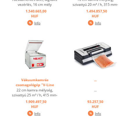
vezérlés, 16 cm mély
szivattyú 20 m³ / h, 315 mm-
vákumkamra, vákumpumpa
es hegesztő pálca ...
1.540.665,00
1.494.857,50
teljesítménye: 8qm/h, 315
HUF
HUF
mm széles hegesztőszál ...
Info
Info
Vákuumkamrás
...
csomagológép "V-Line
25/415" ...
22 cm kamra mélység,
...
szivattyú 25 m³ / h, 415 mm-
es hegesztő pálca ...
1.909.497,50
93.257,50
HUF
HUF
Info
Info