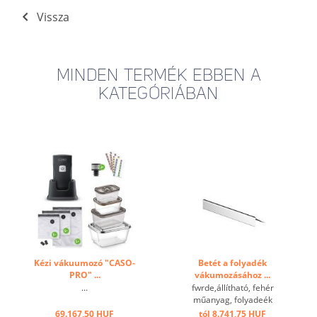
Vissza
MINDEN TERMÉK EBBEN A
KATEGÓRIÁBAN
Kézi vákuumozó "CASO-
Betét a folyadék
PRO" ...
vákumozásához ...
...
fwrde,állítható, fehér
műanyag, folyadeék
vákumozásához ...
69.167,50 HUF
tól 8.741,75 HUF