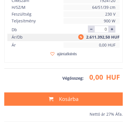
Cikkszám
1924120
H/SZ/M
64/51/39 cm
Feszültség
230 V
Teljesítmény
900 W
Db
Ár/Db
2.611.392,50
HUF
Ár
0,00
HUF
ajánlatkérés
0,00
HUF
Végösszeg:
Kosárba
Nettó ár 27% Áfa.