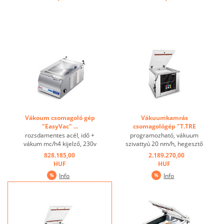
Vákoum csomagoló gép
Vákuumkamrás
"EasyVac" ...
csomagológép "T.TRE
20/315" ...
rozsdamentes acél, idő +
programozható, vákuum
vákum mc/h4 kijelző, 230v
szivattyú 20 nm/h, hegesztő
...
rúd 315 mm,
828.185,00
2.189.270,00
érintőképernyő, karcálló és
HUF
HUF
víz lepergető kijelző.
Info
Info
Funkciók: Akár 99%-os
vákuum extra vákuummal
(akár 9 másodpercig).
Programok: porszívózás,
folyadékok ...