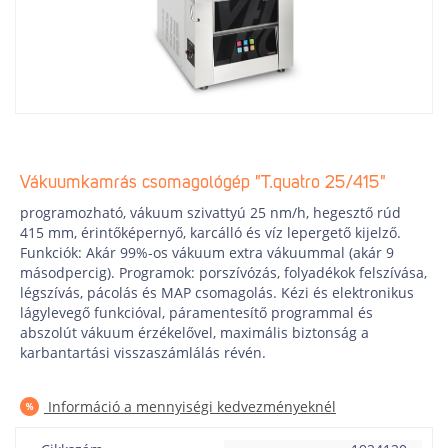
Vákuumkamrás csomagológép "T.quatro 25/415"
programozható, vákuum szivattyú 25 nm/h, hegesztő rúd
415 mm, érintőképernyő, karcálló és víz lepergető kijelző.
Funkciók: Akár 99%-os vákuum extra vákuummal (akár 9
másodpercig). Programok: porszívózás, folyadékok felszívása,
légszívás, pácolás és MAP csomagolás. Kézi és elektronikus
lágylevegő funkcióval, páramentesítő programmal és
abszolút vákuum érzékelővel, maximális biztonság a
karbantartási visszaszámlálás révén.
Információ a mennyiségi kedvezményeknél