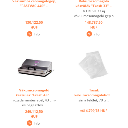
Vákuumos csomagológép,
Vákumcsomagoló
“FASTVAC 440” ...
készülék "Fresh 33" ...
...
A FRESH 33 új
vákuumcsomagoló gép a
legkisebb és leginkább
130.122,50
148.737,50
praktikus gép a
HUF
HUF
rozsdamentes acélból
Info
Info
készült készülékházban. A
dugattyús vákuumszivattyú
és a táska zárása digitálisan
programozható a LED-es
fények által ...
Vákumcsomagoló
Tasak
készülék "Fresh 43" ...
vákumcsomagolóhoz ...
rozsdamentes acél, 43 cm-
sima felület, 70 μ ...
es hegesztés ...
tól 4.799,75 HUF
249.112,50
HUF
Info