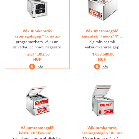
Vákuumkamrás
Vákumcsomagoló
csomagológép "T.quatro
készülék "Favo-214" ...
25/415" ...
programozható, vákuum
digitális asztali
szivattyú 25 nm/h, hegesztő
vákuumkamrás gép
rúd 415 mm,
rozsdamentes acélból
2.611.392,50
1.033.680,00
érintőképernyő, karcálló és
készült, hegesztés hossza
HUF
HUF
víz lepergető kijelző.
210 mm, szivattyú 4 m³ / h,
Info
Info
Funkciók: Akár 99%-os
8 cm kamramélységgel,
vákuum extra vákuummal
domború fedél ...
(akár 9 másodpercig).
Programok: porszívózás,
folyadékok ...
Vákumcsomagoló
Vákuumkamrás
készülék "Favola" ...
csomagológép "V-Line
20/315" ...
rozsdamentes acél, digitális
16 cm kamra mélység,