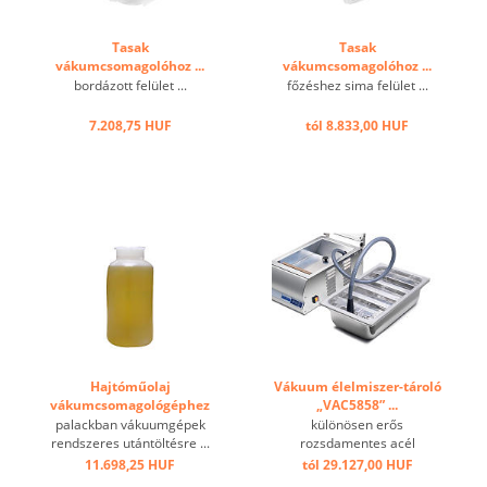
Tasak
Tasak
vákumcsomagolóhoz ...
vákumcsomagolóhoz ...
bordázott felület ...
főzéshez sima felület ...
7.208,75 HUF
tól 8.833,00 HUF
Hajtóműolaj
Vákuum élelmiszer-tároló
vákumcsomagológéphez
„VAC5858” ...
...
palackban vákuumgépek
különösen erős
rendszeres utántöltésre ...
rozsdamentes acél
vákuumberendezésekhez
11.698,25 HUF
tól 29.127,00 HUF
és speciális záráshoz ...