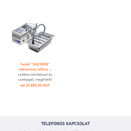
Fedél "VAC5858"
vákuumos tálhoz ...
szilikon tömítéssel és
szeleppel, megfelelő
csatlakozó tömlővel az
tól 22.885,50 HUF
1924251 tartály
szívózásához ...
TELEFONOS KAPCSOLAT