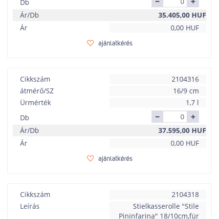
Db
Ár/Db
35.405,00
HUF
Ár
0,00
HUF
ajánlatkérés
Cikkszám
2104316
átmérő/SZ
16/9 cm
Ürmérték
1,7 l
Db
Ár/Db
37.595,00
HUF
Ár
0,00
HUF
ajánlatkérés
Cikkszám
2104318
Leírás
Stielkasserolle "Stile
Pininfarina" 18/10cm,für