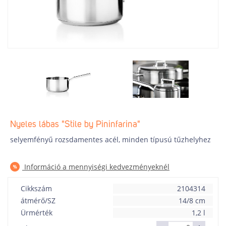
Nyeles lábas "Stile by Pininfarina"
selyemfényű rozsdamentes acél, minden típusú tűzhelyhez
Információ a mennyiségi kedvezményeknél
Cikkszám
2104314
átmérő/SZ
14/8 cm
Ürmérték
1,2 l