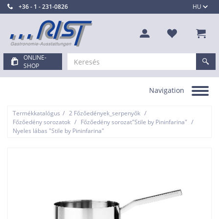
+36 - 1 - 231-0826
HU
ONLINE-
SHOP
Navigation
Toggle
navigation
/
/
Termékkatalógus
2 Főzőedények_serpenyők
/
/
Főzőedény sorozatok
Főzőedény sorozat"Stile by Pininfarina"
Nyeles lábas "Stile by Pininfarina"