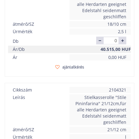
alle Herdarten geeignet
Edelstahl seidenmatt
geschliffen
átmérő/SZ
18/10 cm
Ürmérték
2,5 l
Db
Ár/Db
40.515,00
HUF
Ár
0,00
HUF
ajánlatkérés
Cikkszám
2104321
Leírás
Stielkasserolle "Stile
Pininfarina" 21/12cm,für
alle Herdarten geeignet
Edelstahl seidenmatt
geschliffen
átmérő/SZ
21/12 cm
Ürmérték
l