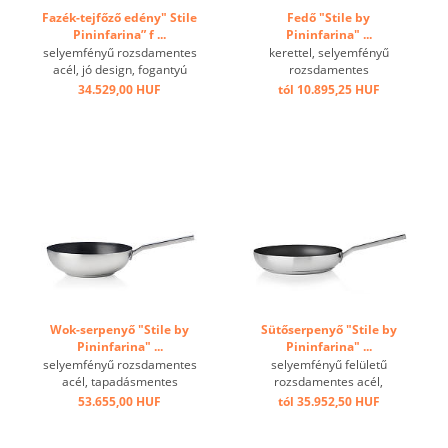
Fazék-tejfőző edény" Stile
Fedő "Stile by
Pininfarina” f ...
Pininfarina" ...
selyemfényű rozsdamentes
kerettel, selyemfényű
acél, jó design, fogantyú
rozsdamentes
függőleges, alkalmas
acél,domború ...
34.529,00 HUF
tól 10.895,25 HUF
minden típusú tűzhelyhez ...
Wok-serpenyő "Stile by
Sütőserpenyő "Stile by
Pininfarina" ...
Pininfarina" ...
selyemfényű rozsdamentes
selyemfényű felületű
acél, tapadásmentes
rozsdamentes acél,
bevonat, minden típusú
tapadásmentes bevonat,
53.655,00 HUF
tól 35.952,50 HUF
tűzhelyhez ...
minden típusú tűzhelyhez
alkalmas ...