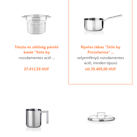
Tészta és zöldség pároló
Nyeles lábas "Stile by
betét "Stile by
Pininfarina" ...
Pininfarina" ...
rozsdamentes acél ...
selyemfényű rozsdamentes
acél, minden típusú
tűzhelyhez ...
37.412,50 HUF
tól 35.405,00 HUF